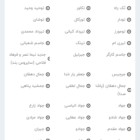
تَک راه
تکاور
توحید وحید
تودار
تورکال
توشای
تومورز
تیرداد کیانی
تیرداد محمدی
تیری ام
تینک
جاسم شعبانی
جاسم کارگر
جبرئیل
جدید نیما نصر و فرهاد
فلاحی (سایروس بند)
جرجیس
جعفر یار خدا
جمال دهقان
جمال دهقان (پاشا
جمال لطفی
جمشید پناهی
صدا)
جواد
جواد الیاسی
جواد زارع
جواد شادو
جواد عطایی
جواد مرادی
جواد مقدم
جوادو
جیران