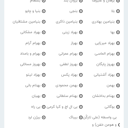
برهان و علیرضا
بروان بند
بسطام
بلا
بنجی
بنیا و چابو
بنیامین بهادری
بنیامین ذاکری
بنیامین مشتاقیان
بها
بهراد زینی
بهراد مشکانی
بهراد میرزایی
بهراز
بهرام آرام
بهرام الماسی
بهرام عمرانی
بهرام و بامداد
بهروز پایگان
بهروز لطفی
بهروز مسائلی
بهزاد آشتیانی
بهزاد پکس
بهزاد لیتو
بهمن
بهمن محمودی
بهنام بانی
بهنام بداخشان
بهنام سلطانی
بهیان
بوگاتی
بی ال اچ و کیا کرمی
بی راه
بی واسطه (علی تارکُن
بیباک
بیژن لرد
و هومن خفن) و