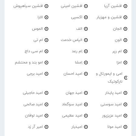
افشین آریا
افشین امینی
افشین سیاهپوش
افشین و مهزیار
اکسپی
الارا
الجان
الف
الموس
الون
الیاس خدمت
ام تی
ام رپر
اِم رعد
ام سی داج
امزا
اِمشا
امو بند و محتشم
امی و ایمورتال و
امید احسان
امید برجی
نارکوتیک
امید پایدار
امید جهان
امید حاجیلی
امید سوسنی
امید سوگماد
امید صالحی
امید عزیزپور
امید عظیمی
امید لوافان
امید مولا
امیدیار
امیر آر زد