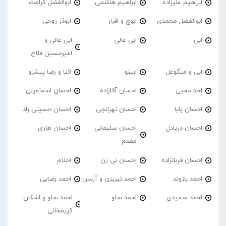
ابراهیم علیزاده
ابراهیم هاشمی
ابوالفضل کرامت
ابوالفضل محمدی
ابوچ و اقرار
ابوذر روحی
ابی
ابی عالی
ابی عالی و
امیرحسین فلاح
ابی و میگوعل
ابینو
اثنا و رضا پیشرو
احد محبی
احسان آقازاده
احسان اسماعیلی
احسان پایا
احسان تهرانچی
احسان حسینی راد
احسان دریادل
احسان سلیمانی
احسان طاری
مقدم
احسان قربانزاده
احسان نی زن
احلام
احمد بازوند
احمد تبریزی و آرسن
احمد‌ رضایی
احمد سعیدی
احمد سلو
احمد سلو و اشکان
کریمخانی