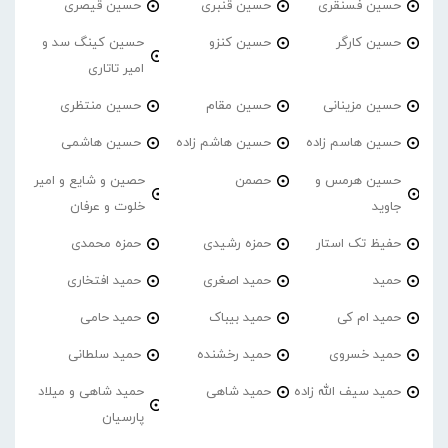
حسین فسنقری
حسین قنبری
حسین قیصری
حسین کارگر
حسین کنزو
حسین کینگ سد و
امیر تاتاری
حسین مزینانی
حسین مقام
حسین منتظری
حسین هاسم زاده
حسین هاشم زاده
حسین هاشمی
حسین هرمس و
حصمن
حصین و شایع و امیر
جاوید
خلوت و عرفان
حفیظ تک استار
حمزه رشیدی
حمزه محمدی
حمید
حمید اصغری
حمید افتخاری
حمید ام کی
حمید بیباک
حمید حامی
حمید خسروی
حمید رخشنده
حمید سلطانی
حمید سیف الله زاده
حمید شاهی
حمید شاهی و میلاد
پارسیان