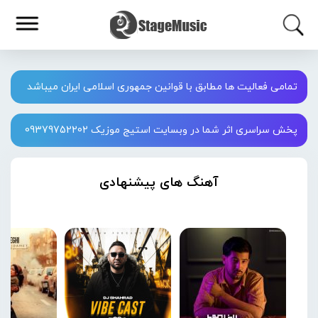
تمامی فعالیت ها مطابق با قوانین جمهوری اسلامی ایران میباشد
پخش سراسری اثر شما در وبسایت استیج موزیک 09379752202
آهنگ های پیشنهادی