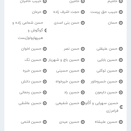
حامیم
حامین
حبیب حامیان
حبیب حق پرست
حجت اشرف زاده
حرمان
حسان
حسن بنی اسدی
حسن شماعی زاده و
گوگوش و
هیپهاپولوژیست
حسن علیقلی
حسن نصر
حسین اخوان
حسین بابایی
حسین باج و شهریار
حسین تک
حسین توکلی
حسین حسینی
حسین خبره
حسین خسروخاور
حسین خیرخواه
حسین دانش
حسین دایمون
حسین راد
حسین رحمانی
حسین سهرابی و اُکُلو
حسین شفیعی
حسین عاشقی
فرامرزی
حسین علیشاه
حسین عیدی
حسین فتحی