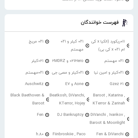
فهرست خوانندگان
۰۱۱ریکورد (الکیا x کی
۰۲۱ کیلر و ۰۲۱
۰۲۱ مریخ
ام ۰۲۱ x کی بی)
مهستم
۰۲۱ مهستم
021Hero و 2MDRZ
021کیلر
۰۲۱کیلر و امین نیا
۰۲۱کیلر و مصی جی
۰۲۱مهستم
21 Gzez
Aone و E7
Auschwitz
Black Baethoven &
Beatkosh, DiVanchi,
Baroot , Katarina ,
Baroot
KTerror, Hojey
KTerror & Zarinah
Fen
DJ Bankruptcy
DiVanchi , Ivankov ,
Baroot & Moonlight
h.80
Fiinbroskiie , Paco
Fen & DiVanchi