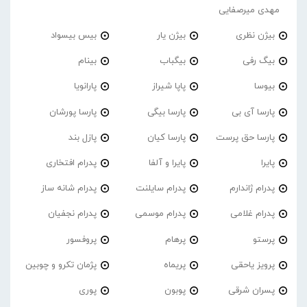
مهدی میرصفایی
بیژن نظری
بیژن یار
بیس بیسواد
بیگ رفی
بیگباب
بینام
بیوسا
پاپا شیراز
پارانویا
پارسا آی بی
پارسا بیگی
پارسا پورشان
پارسا حق پرست
پارسا کیان
پازل بند
پایرا
پایرا و آلفا
پدرام افتخاری
پدرام ژاندارم
پدرام‌ سایلنت
پدرام شانه ساز
پدرام غلامی
پدرام موسمی
پدرام نجفیان
پرستو
پرهام
پروفسور
پرویز یاحقی
پریماه
پژمان تکرو و چوبین
پسران شرقی
پوبون
پوری