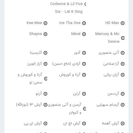
Corleone & Lil Five
Six – Let It Sing
Kee Mee
Ice Tha One
HD Man
Shayne
Minel
Mercury & Mc
Device
آتی منصوری
آدور
آذرسینا
آرا صلاحی
آرادی (حاج حسن)
آراز الوین
آران براتی
آرتا و کوروش
آرتا و کوروش و
سمی لو
آرت‌من
آرتن
آرتو
آرسام سهرابی
آرسن و آتی منصوری
آرش 13 (نورالله)
و کیوان
آرش آهمه
آرش اچ ان
آرش ای پی