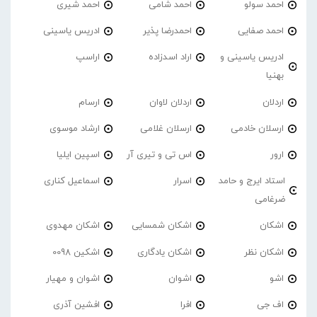
احمد سولو
احمد شامی
احمد شیری
احمد صفایی
احمدرضا پذیر
ادریس یاسینی
ادریس یاسینی و
اراد اسدزاده
اراسپ
بهنیا
اردلان
اردلان لاوان
ارسام
ارسلان خادمی
ارسلان غلامی
ارشاد موسوی
ارور
اس تی و تیری آر
اسپین ایلیا
استاد ایرج و حامد
اسرار
اسماعیل کناری
ضرغامی
اشکان
اشکان شمسایی
اشکان مهدوی
اشکان نظر
اشکان یادگاری
اشکین 0098
اشو
اشوان
اشوان و مهیار
اف جی
افرا
افشین آذری