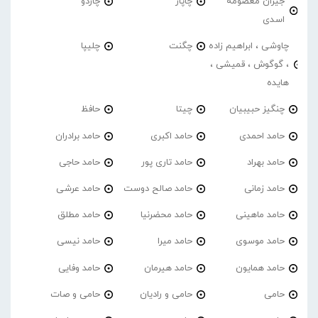
جیران معصومه
چاپار
چاردو
اسدی
چاوشی ، ابراهیم زاده
چگنت
چلیپا
، گوگوش ، قمیشی ،
هایده
چنگیز حبیبیان
چیتا
حافظ
حامد احمدی
حامد اکبری
حامد برادران
حامد بهراد
حامد تاری پور
حامد حاجی
حامد زمانی
حامد صالح دوست
حامد عرشی
حامد ماهینی
حامد محضرنیا
حامد مطلق
حامد موسوی
حامد میرا
حامد نیسی
حامد همایون
حامد هیرمان
حامد وفایی
حامی
حامی و رادیان
حامی و صات