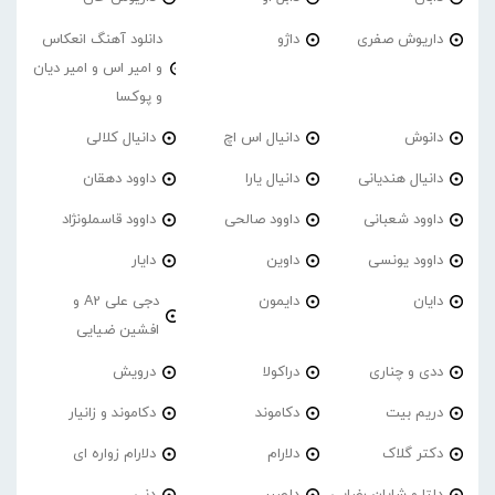
داریوش صفری
داژو
دانلود آهنگ انعکاس
و امیر اس و امیر دیان
و پوکسا
دانوش
دانیال اس اچ
دانیال کلالی
دانیال هندیانی
دانیال یارا
داوود دهقان
داوود شعبانی
داوود صالحی
داوود قاسملونژاد
داوود یونسی
داوین
دایار
دایان
دایمون
دجی علی A2 و
افشین ضیایی
ددی و چناری
دراکولا
درویش
دریم بیت
دکاموند
دکاموند و زانیار
دکتر گلاک
دلارام
دلارام زواره ای