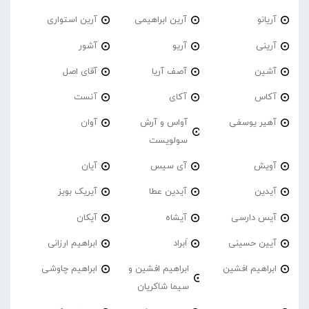
آریانو
آرین ابراهیمی
آرین استواری
آرینی
آریو
آشور
آشین
آصف آریا
آقای اصل
آکاس
آکای
آنست
آهیر یوسفی
آواس و آرش
آوان
سولویست
آویش
آی سیس
آیان
آیدین
آیدین عطا
آیریک بویز
آیس دارسی
آیشاه
آیکان
آیین حسینی
اَبراد
ابراهیم ارزانی
ابراهیم افشین
ابراهیم افشین و
ابراهیم چاوشی
سیما شاکریان