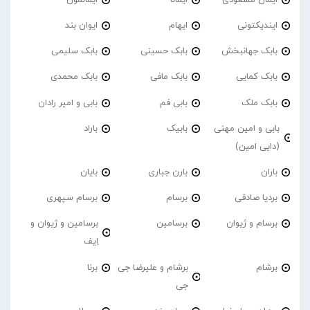
ایندیکتونی
ایهام
ایوان بند
بابک جهانبخش
بابک حسینی
بابک سلیمی
بابک کمایی
بابک مافی
بابک محمدی
بابک ملک
بابی فم
بابی و امیر رادان
بابی و امین مهنی
بابیک
باراد
(دایی امین)
باران
بارن جباری
بایان
بردیا صادقی
برسام
برسام سپهری
برسام و ژیوان
برسامین
برسامین و ژیوان و
اِیف
برشام
برشام و علیرضا جی
برنا
جی