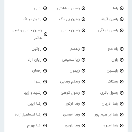
راما
رامس و هانتی
رامی
رامین آریانا
رامین بی باک
رامین بیباک
رامین تجنگی
رامین حامی
رامین حامی و امین
هانتر
راه مج
راهمج
راوتین
راوِن
رایا سمیعی
رایان آراد
رایسین
رایمون
رحمان
رستاک
رستم رضایی
رسوا
رسول باقری
رسول کوهی
رشید و زیپا
رضا آذریان
رضا آرتور
رضا آیین
رضا ابراهیم پور
رضا احمدی
رضا اسماعیل زاده
رضا امیری
رضا بلوری
رضا بهرام