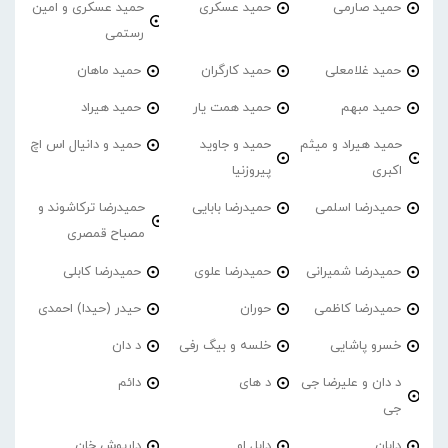
حمید صارمی
حمید عسکری
حمید عسکری و امین
رستمی
حمید غلامعلی
حمید کارگران
حمید ماهان
حمید مبهم
حمید همت یار
حمید هیراد
حمید هیراد و میثم
حمید و جاوید
حمید و دانیال اس اچ
اکبری
پیروزنیا
حمیدرضا اسلمی
حمیدرضا بابایی
حمیدرضا ترکاشوند و
مصباح قمصری
حمیدرضا شمیرانی
حمیدرضا علوی
حمیدرضا کابلی
حمیدرضا کاظمی
حوران
حیدر (حیدا) احمدی
خسرو پاشایی
خلسه و بیگ رفی
د دان
د دان و علیرضا جی
د های
دائم
جی
دابان
دابل او
داریوش خان