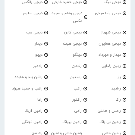
دیجی بیک
دیجی حمید خارجی
دیجی رانکس
دیجی رضا مرادی
دیجی رهام و مجید
دیجی سلیم
مکس
دیجی شهباز
دیجی کارن
دیجی مپ
دیجی همایون
دیجی هیت
دیدار
دیدار و مهرداد
دینگو
دیهو
رابین رضایی
رادمان
رادمیر
راز
راستین
راشن بند و هایده
راشید
راغب
راغب و حمید هیراد
راکا
راکتور
راما
رامس و هانتی
رامی
رامین آریانا
رامین بی باک
رامین بیباک
رامین تجنگی
رامین حامی
رامین حامی و امین
راه مج