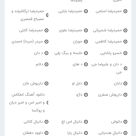
حمیدرضا اسلمی
حمیدرضا بابایی
حمیدرضا ترکاشوند و
مصباح قمصری
حمیدرضا شمیرانی
حمیدرضا علوی
حمیدرضا کابلی
حمیدرضا کاظمی
حوران
حیدر (حیدا) احمدی
خسرو پاشایی
خلسه و بیگ رفی
د دان
د دان و علیرضا جی
د های
دائم
جی
دابان
دابل او
داریوش خان
داریوش صفری
داژو
دانلود آهنگ انعکاس
و امیر اس و امیر دیان
و پوکسا
دانوش
دانیال اس اچ
دانیال کلالی
دانیال هندیانی
دانیال یارا
داوود دهقان