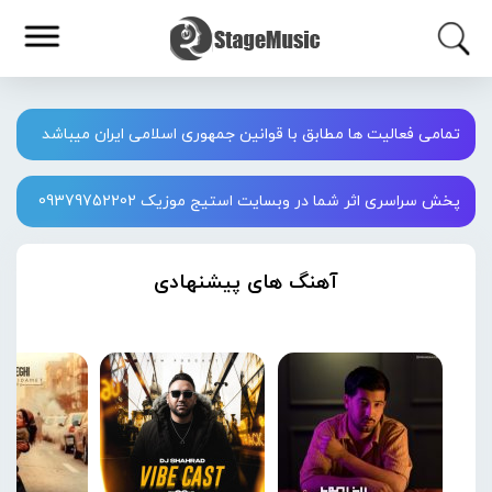
تمامی فعالیت ها مطابق با قوانین جمهوری اسلامی ایران میباشد
پخش سراسری اثر شما در وبسایت استیج موزیک 09379752202
آهنگ های پیشنهادی