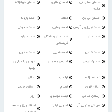
احسان سلیمانی
احسان طاری
احسان قربانزاده
مقدم
احسان نی زن
احلام
احمد بازوند
احمد تبریزی و آرسن
احمد‌ رضایی
احمد سعیدی
احمد سلو
احمد سلو و اشکان
احمد سولو
کریمخانی
احمد شامی
احمد شیری
احمد صفایی
احمدرضا پذیر
ادریس یاسینی
ادریس یاسینی و
بهنیا
اراد اسدزاده
اراسپ
اردلان
اردلان لاوان
ارسام
ارسلان خادمی
ارسلان غلامی
ارشاد موسوی
ارور
اس تی و تیری آر
اسپین ایلیا
استاد ایرج و حامد
ضرغامی