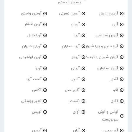
یاسین محمدی
آرمین زارعی
آرمین نصرتی
آرمین واحدی
آرن
آرهان
آرون افشار
آروین صمیمی
آریا
آریا خلیل
آریا خلیل و پاپا شیراز
آریا عصاران
آریان شیران
آریان شیران و تبعید
آریانو
آرین ابراهیمی
آرین استواری
آرینی
آریو
آشور
آشین
آصف آریا
آفو
آقای اصل
آکاس
آکای
آنست
آهیر یوسفی
آواس و آرش
آوان
آویش
سولویست
آی سیس
آیان
آیدین