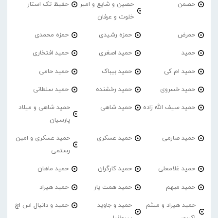
حصمن
حصین و شایع و امیر
حفیظ تک استار
خلوت و عرفان
حمرض
حمزه رشیدی
حمزه محمدی
حمید
حمید اصغری
حمید افتخاری
حمید ام کی
حمید بیباک
حمید حامی
حمید خسروی
حمید رخشنده
حمید سلطانی
حمید سیف الله زاده
حمید شاهی
حمید شاهی و میلاد
پارسیان
حمید صارمی
حمید عسکری
حمید عسکری و امین
رستمی
حمید غلامعلی
حمید کارگران
حمید ماهان
حمید مبهم
حمید همت یار
حمید هیراد
حمید هیراد و میثم
حمید و جاوید
حمید و دانیال اس اچ
اکبری
پیروزنیا