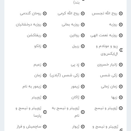
بند)
روح الله تجسس
روح الله کرمی
روحان گندمی
روزبه
روزبه بمانی
روزبه درخشانیان
روزبه نعمت الهی
رولاین
ریفلکشن
رِیو و مونادم و
رییل
زانکو
ال‌ایکس‌وی
زانیار خسروی
زِد پی
زعیم
زکی شمس
زکی شمس (آبادی)
زمان
زمان زمانی
زیمور
زیمور به نام
زیها
ژاکان
ژوپیتر
ژوپیتر و نیسح
ژوپیتر و نیسح به
ژوپیتر و نیسح و
نام
پارسا
ژوپیتر و نیسح و
ژیوار
ساچمیش و فراز