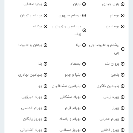
بارن جباری
بایان
بردیا صادقی
برسام
برسام سپهری
برسام و ژیوان
برسامین
برسامین و ژیوان و
برشام
اِیف
برشام و علیرضا جی
برنا
برهان و علیرضا
جی
بروان بند
بسطام
بلا
بنجی
بنیا و چابو
بنیامین بهادری
بنیامین ذاکری
بنیامین مشتاقیان
بها
بهراد زینی
بهراد مشکانی
بهراد میرزایی
بهراز
بهرام آرام
بهرام الماسی
بهرام عمرانی
بهرام و بامداد
بهروز پایگان
بهروز لطفی
بهروز مسائلی
بهزاد آشتیانی