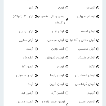
آرت‌من
آرتن
آرتو
آرسام سهرابی
آرسن و آتی منصوری
آرش 13 (نورالله)
و کیوان
آرش آهمه
آرش اچ ان
آرش ای پی
آرش جلالی و آقا فرا
آرش سبحانی
آرش صابری
آرش محسنی
آرشا رادین
آرشام
آرشام علینژاد
آرشان شهبازی
آرکاداش
آرکیا
آرمان
آرمان آوا
آرمان اسماعیلی
آرمان پارسا
آرمان حسینی
آرمان گرشاسبی
آرمان گیون
آرمد
آرمیم
آرمین آراد
آرمین ابد
آرمین امینی
آرمین حسن زاده و
آرمین دادرس