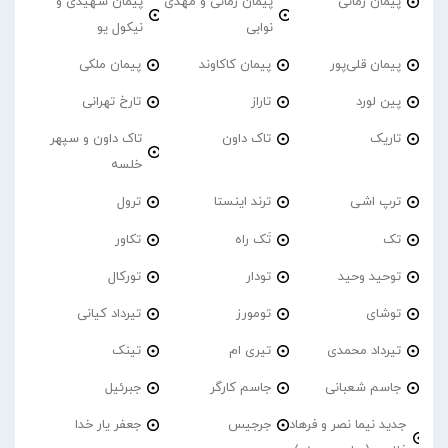
پیمان زمانی
پیمان زمانی و مهدی
پیمان شهیدی و
نوابی
نیکول یو
پیمان قلی‌پور
پیمان کاکاوند
پیمان ملکی
پین لورد
تاراز
تارخ تهرانی
تاریک
تاک داون
تاک داون و سپهر
خلسه
ترپ اشی
ترند اینستا
ترول
تک
تَک راه
تکاور
توحید وحید
تودار
تورکال
توشای
تومورز
تیرداد کیانی
تیرداد محمدی
تیری ام
تینک
جاسم شعبانی
جاسم کارگر
جبرئیل
جدید نیما نصر و فرهاد
جرجیس
جعفر یار خدا