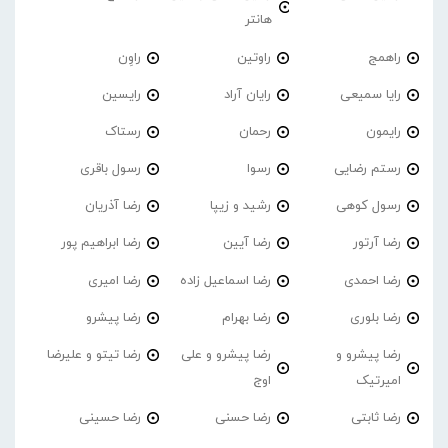
هانتر
راهمج
راوتین
راوِن
رایا سمیعی
رایان آراد
رایسین
رایمون
رحمان
رستاک
رستم رضایی
رسوا
رسول باقری
رسول کوهی
رشید و زیپا
رضا آذریان
رضا آرتور
رضا آیین
رضا ابراهیم پور
رضا احمدی
رضا اسماعیل زاده
رضا امیری
رضا بلوری
رضا بهرام
رضا پیشرو
رضا پیشرو و
رضا پیشرو و علی
رضا تیتو و علیرضا
امیرتیک
اوج
رضا ثابتی
رضا حسنی
رضا حسینی