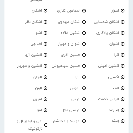
اسرار
اسماعیل کناری
اشکان
اشکان شمسایی
اشکان مهدوی
اشکان نظر
اشکان یادگاری
اشکین 0098
اشو
اشوان
اشوان و مهیار
اف جی
افرا
افشین آذری
افشین آریا
افشین امینی
افشین سیاهپوش
افشین و مهزیار
اکسپی
الارا
الجان
الف
الموس
الون
الیاس خدمت
ام تی
ام رپر
اِم رعد
ام سی داج
امزا
اِمشا
امو بند و محتشم
امی و ایمورتال و
نارکوتیک