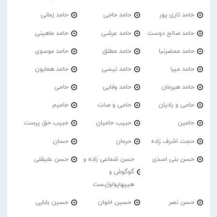
حامد تاری پور
حامد حاجی
حامد زمانی
حامد صالح دوست
حامد عرشی
حامد ماهینی
حامد محضرنیا
حامد مطلق
حامد موسوی
حامد میرا
حامد نیسی
حامد همایون
حامد هیرمان
حامد وفایی
حامی
حامی و رادیان
حامی و صات
حامیم
حامین
حبیب حامیان
حبیب حق پرست
حجت اشرف زاده
حرمان
حسان
حسن بنی اسدی
حسن شماعی زاده و
حسن علیقلی
گوگوش و
هیپهاپولوژیست
حسن نصر
حسین اخوان
حسین بابایی