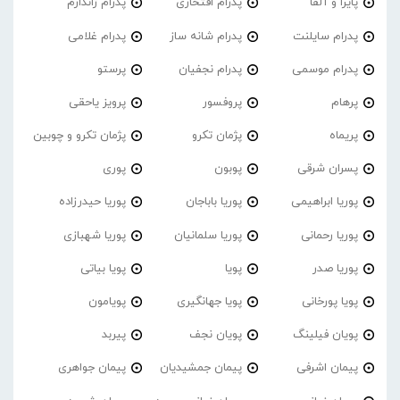
پایرا و آلفا
پدرام افتخاری
پدرام ژاندارم
پدرام‌ سایلنت
پدرام شانه ساز
پدرام غلامی
پدرام موسمی
پدرام نجفیان
پرستو
پرهام
پروفسور
پرویز یاحقی
پریماه
پژمان تکرو
پژمان تکرو و چوبین
پسران شرقی
پوبون
پوری
پوریا ابراهیمی
پوریا باباجان
پوریا حیدرزاده
پوریا رحمانی
پوریا سلمانیان
پوریا شهبازی
پوریا صدر
پویا
پویا بیاتی
پویا پورخانی
پویا جهانگیری
پویامون
پویان فیلینگ
پویان نجف
پیربد
پیمان اشرفی
پیمان جمشیدیان
پیمان جواهری