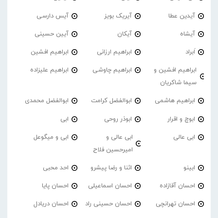
آیدین عطا
آیریک بویز
آیس دارسی
آیشاه
آیکان
آیین حسینی
اَبراد
ابراهیم ارزانی
ابراهیم افشین
ابراهیم افشین و
ابراهیم چاوشی
ابراهیم علیزاده
سیما شاکریان
ابراهیم هاشمی
ابوالفضل کرامت
ابوالفضل محمدی
ابوچ و اقرار
ابوذر روحی
ابی
ابی عالی
ابی عالی و
ابی و میگوعل
امیرحسین فلاح
ابینو
اثنا و رضا پیشرو
احد محبی
احسان آقازاده
احسان اسماعیلی
احسان پایا
احسان تهرانچی
احسان حسینی راد
احسان دریادل