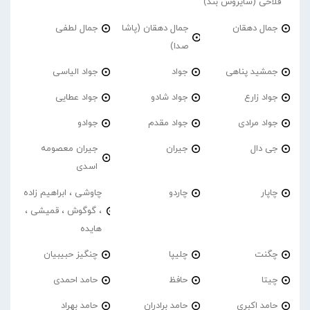
فلاحی (سایروس بند)
جمال دهقان
جمال دهقان (پاشا
جمال لطفی
صدا)
جمشید پناهی
جواد
جواد الیاسی
جواد زارع
جواد شادو
جواد عطایی
جواد مرادی
جواد مقدم
جوادو
جی دال
جیران
جیران معصومه
اسدی
چاپار
چاردو
چاوشی ، ابراهیم زاده
، گوگوش ، قمیشی ،
هایده
چگنت
چلیپا
چنگیز حبیبیان
چیتا
حافظ
حامد احمدی
حامد اکبری
حامد برادران
حامد بهراد