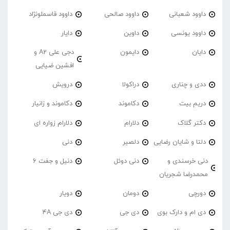
داوود شعبانی
داوود صالحی
داوود قاسملونژاد
داوود یونسی
داوین
دایار
دایان
دایمون
دجی علی A2 و
افشین ضیایی
ددی و چناری
دراکولا
درویش
دریم بیت
دکاموند
دکاموند و زانیار
دکتر گلاک
دلارام
دلارام زواره ای
دلتا و شایان رضایی
دلصیر
دنی
دنی خرسندی و
دنی دوئل
دنیل و جفت 6
محمدرضا شجریان
دورچی
دومان
دویار
دی ام و دارک بوی
دی جی
دی جی 4A