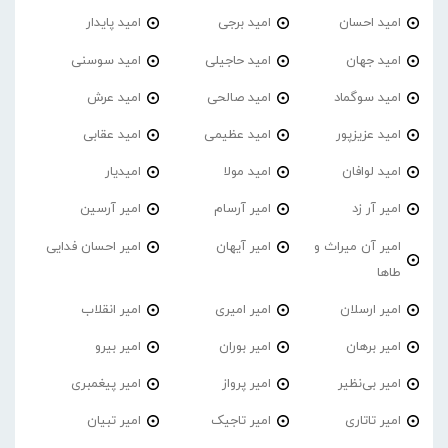
امید احسان
امید برجی
امید پایدار
امید جهان
امید حاجیلی
امید سوسنی
امید سوگماد
امید صالحی
امید عرش
امید عزیزپور
امید عظیمی
امید عقابی
امید لوافان
امید مولا
امیدیار
امیر آر زد
امیر آرسام
امیر آرسین
امیر آن میراث و
امیر آیهان
امیر احسان فدایی
طاها
امیر ارسلان
امیر امیری
امیر انقلاب
امیر برهان
امیر‌ بوران
امیر بیرو
امیر بی‌نظیر
امیر پرواز
امیر پیغمبری
امیر تاتاری
امیر تاجیک
امیر تبیان