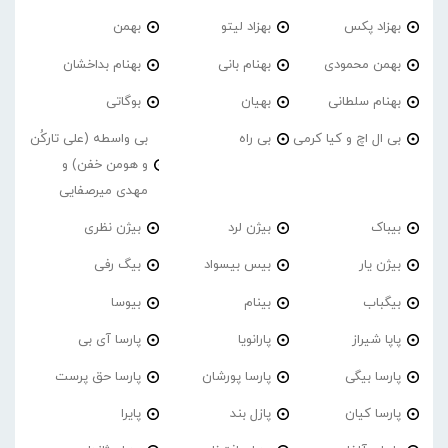
بهزاد پکس
بهزاد لیتو
بهمن
بهمن محمودی
بهنام بانی
بهنام بداخشان
بهنام سلطانی
بهیان
بوگاتی
بی ال اچ و کیا کرمی
بی راه
بی واسطه (علی تارکُن
و هومن خفن) و
مهدی میرصفایی
بیباک
بیژن لرد
بیژن نظری
بیژن یار
بیس بیسواد
بیگ رفی
بیگباب
بینام
بیوسا
پاپا شیراز
پارانویا
پارسا آی بی
پارسا بیگی
پارسا پورشان
پارسا حق پرست
پارسا کیان
پازل بند
پایرا