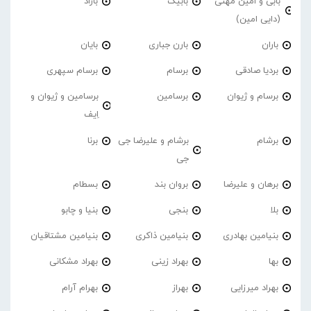
بابی و امین مهنی
بابیک
باراد
(دایی امین)
باران
بارن جباری
بایان
بردیا صادقی
برسام
برسام سپهری
برسام و ژیوان
برسامین
برسامین و ژیوان و
اِیف
برشام
برشام و علیرضا جی
برنا
جی
برهان و علیرضا
بروان بند
بسطام
بلا
بنجی
بنیا و چابو
بنیامین بهادری
بنیامین ذاکری
بنیامین مشتاقیان
بها
بهراد زینی
بهراد مشکانی
بهراد میرزایی
بهراز
بهرام آرام