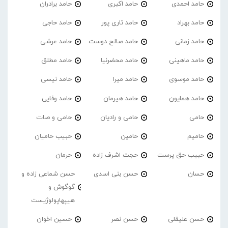
حامد احمدی
حامد اکبری
حامد برادران
حامد بهراد
حامد تاری پور
حامد حاجی
حامد زمانی
حامد صالح دوست
حامد عرشی
حامد ماهینی
حامد محضرنیا
حامد مطلق
حامد موسوی
حامد میرا
حامد نیسی
حامد همایون
حامد هیرمان
حامد وفایی
حامی
حامی و رادیان
حامی و صات
حامیم
حامین
حبیب حامیان
حبیب حق پرست
حجت اشرف زاده
حرمان
حسان
حسن بنی اسدی
حسن شماعی زاده و
گوگوش و
هیپهاپولوژیست
حسن علیقلی
حسن نصر
حسین اخوان