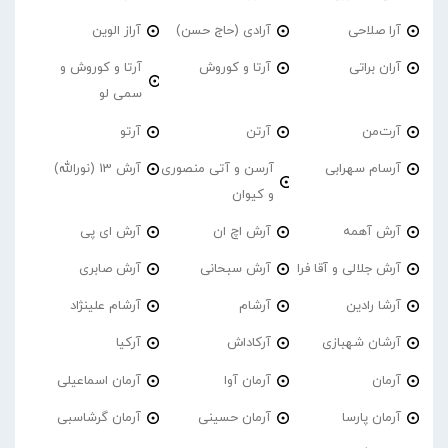
آرا صلاحی
آرادی (حاج حسن)
آراز الوین
آران براتی
آرتا و کوروش
آرتا و کوروش و
سمی لو
آرت‌من
آرتن
آرتو
آرسام سهرابی
آرسن و آتی منصوری
آرش 13 (نورالله)
و کیوان
آرش آهمه
آرش اچ ان
آرش ای پی
آرش جلالی و آقا فرا
آرش سبحانی
آرش صابری
آرشا رادین
آرشام
آرشام علینژاد
آرشان شهبازی
آرکاداش
آرکیا
آرمان
آرمان آوا
آرمان اسماعیلی
آرمان پارسا
آرمان حسینی
آرمان گرشاسبی