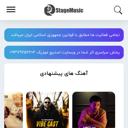
تمامی فعالیت ها مطابق با قوانین جمهوری اسلامی ایران میباشد
پخش سراسری اثر شما در وبسایت استیج موزیک 09379752202
آهنگ های پیشنهادی