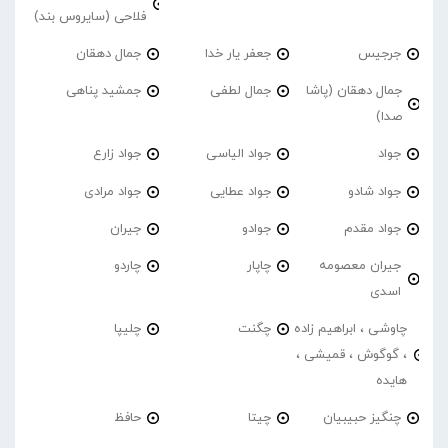
فلاحی (سایروس بند)
جرجیس
جعفر یار خدا
جمال دهقان
جمال دهقان (پاشا
جمال لطفی
جمشید پناهی
صدا)
جواد
جواد الیاسی
جواد زارع
جواد شادو
جواد عطایی
جواد مرادی
جواد مقدم
جوادو
جیران
جیران معصومه
چاپار
چاردو
اسدی
چاوشی ، ابراهیم زاده
چگنت
چلیپا
، گوگوش ، قمیشی ،
هایده
چنگیز حبیبیان
چیتا
حافظ