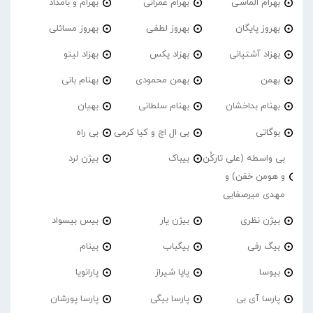
بهرام الماسی
بهرام عمرانی
بهرام و بامداد
بهروز پایگان
بهروز لطفی
بهروز مسائلی
بهزاد آشتیانی
بهزاد پکس
بهزاد لیتو
بهمن
بهمن محمودی
بهنام بانی
بهنام بداخشان
بهنام سلطانی
بهیان
بوگاتی
بی ال اچ و کیا کرمی
بی راه
بی واسطه (علی تارکُن
بیباک
بیژن لرد
و هومن خفن) و
مهدی میرصفایی
بیژن نظری
بیژن یار
بیس بیسواد
بیگ رفی
بیگباب
بینام
بیوسا
پاپا شیراز
پارانویا
پارسا آی بی
پارسا بیگی
پارسا پورشان