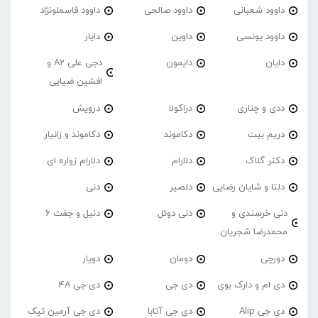
داوود شعبانی
داوود صالحی
داوود قاسملونژاد
داوود یونسی
داوین
دایار
دایان
دایمون
دجی علی A2 و
افشین ضیایی
ددی و چناری
دراکولا
درویش
دریم بیت
دکاموند
دکاموند و زانیار
دکتر گلاک
دلارام
دلارام زواره ای
دلتا و شایان رضایی
دلصیر
دنی
دنی خرسندی و
دنی دوئل
دنیل و جفت 6
محمدرضا شجریان
دورچی
دومان
دویار
دی ام و دارک بوی
دی جی
دی جی 4A
دی جی Alip
دی جی آتابا
دی جی آرمین تیک