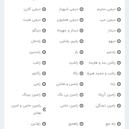
دیجی سلیم
دیجی شهباز
دیجی کارن
دیجی مپ
دیجی همایون
دیجی هیت
دیدار
دیدار و مهرداد
دینگو
دیهو
رابین رضایی
رادمان
رادمیر
راز
راستین
راشن بند و هایده
راشید
راغب
راغب و حمید هیراد
راکا
راکتور
راما
رامس و هانتی
رامی
رامین آریانا
رامین بی باک
رامین بیباک
رامین تجنگی
رامین حامی
رامین حامی و امین
هانتر
راه مج
راهمج
راوتین