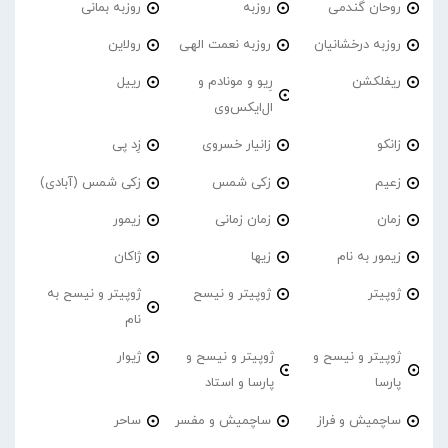
روحان گندمی
روزبه
روزبه بمانی
روزبه درخشانیان
روزبه نعمت الهی
رولاین
ریفلکشن
رِیو و مونادم و
رییل
ال‌ایکس‌وی
زانکو
زانیار خسروی
زِد پی
زعیم
زکی شمس
زکی شمس (آبادی)
زمان
زمان زمانی
زیمور
زیمور به نام
زیها
ژاکان
ژوپیتر
ژوپیتر و نیسح
ژوپیتر و نیسح به
نام
ژوپیتر و نیسح و
ژوپیتر و نیسح و
ژیوار
پارسا
پارسا و استاد
ساچمیش و فراز
ساچمیش و مفسر
ساحر