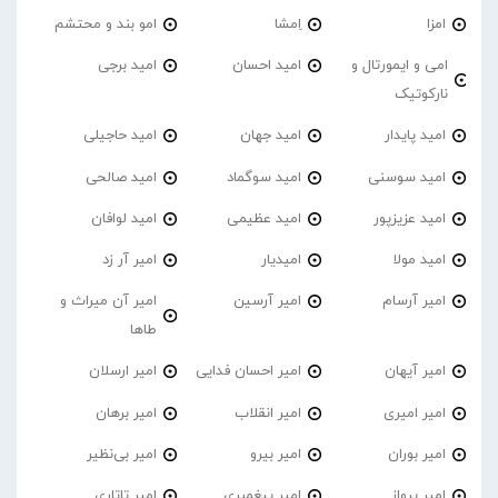
امزا
اِمشا
امو بند و محتشم
امی و ایمورتال و
امید احسان
امید برجی
نارکوتیک
امید پایدار
امید جهان
امید حاجیلی
امید سوسنی
امید سوگماد
امید صالحی
امید عزیزپور
امید عظیمی
امید لوافان
امید مولا
امیدیار
امیر آر زد
امیر آرسام
امیر آرسین
امیر آن میراث و
طاها
امیر آیهان
امیر احسان فدایی
امیر ارسلان
امیر امیری
امیر انقلاب
امیر برهان
امیر‌ بوران
امیر بیرو
امیر بی‌نظیر
امیر پرواز
امیر پیغمبری
امیر تاتاری