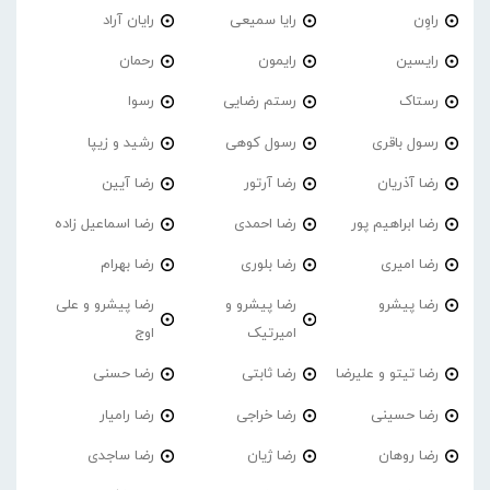
راوِن
رایا سمیعی
رایان آراد
رایسین
رایمون
رحمان
رستاک
رستم رضایی
رسوا
رسول باقری
رسول کوهی
رشید و زیپا
رضا آذریان
رضا آرتور
رضا آیین
رضا ابراهیم پور
رضا احمدی
رضا اسماعیل زاده
رضا امیری
رضا بلوری
رضا بهرام
رضا پیشرو
رضا پیشرو و
رضا پیشرو و علی
امیرتیک
اوج
رضا تیتو و علیرضا
رضا ثابتی
رضا حسنی
رضا حسینی
رضا خراجی
رضا رامیار
رضا روهان
رضا ژیان
رضا ساجدی