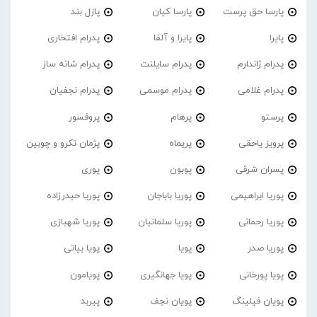
پارسا حق پرست
پارسا کیان
پازل بند
پایرا
پایرا و آلفا
پدرام افتخاری
پدرام ژاندارم
پدرام‌ سایلنت
پدرام شانه ساز
پدرام غلامی
پدرام موسمی
پدرام نجفیان
پرستو
پرهام
پروفسور
پرویز یاحقی
پریماه
پژمان تکرو و چوبین
پسران شرقی
پوبون
پوری
پوریا ابراهیمی
پوریا باباجان
پوریا حیدرزاده
پوریا رحمانی
پوریا سلمانیان
پوریا شهبازی
پوریا صدر
پویا
پویا بیاتی
پویا پورخانی
پویا جهانگیری
پویامون
پویان فیلینگ
پویان نجف
پیربد