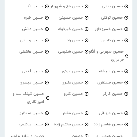
حسین بابایی
حسین باج و شهریار
حسین تک
حسین توکلی
حسین حسینی
حسین خبره
حسین خسروخاور
حسین خیرخواه
حسین دانش
حسین دایمون
حسین راد
حسین رحمانی
حسین سهرابی و اُکُلو
حسین شفیعی
حسین عاشقی
فرامرزی
حسین علیشاه
حسین عیدی
حسین فتحی
حسین فسنقری
حسین قنبری
حسین قیصری
حسین کارگر
حسین کنزو
حسین کینگ سد و
امیر تاتاری
حسین مزینانی
حسین مقام
حسین منتظری
حسین هاسم زاده
حسین هاشم زاده
حسین هاشمی
حسین هرمس و
حصمن
حصین و شایع و امیر