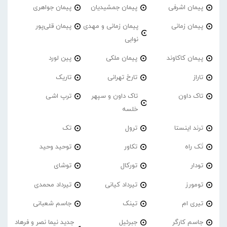
پیمان اشرفی
پیمان جمشیدیان
پیمان جواهری
پیمان زمانی
پیمان زمانی و مهدی
پیمان قلی‌پور
نوابی
پیمان کاکاوند
پیمان ملکی
پین لورد
تاراز
تارخ تهرانی
تاریک
تاک داون
تاک داون و سپهر
ترپ اشی
خلسه
ترند اینستا
ترول
تک
تَک راه
تکاور
توحید وحید
تودار
تورکال
توشای
تومورز
تیرداد کیانی
تیرداد محمدی
تیری ام
تینک
جاسم شعبانی
جاسم کارگر
جبرئیل
جدید نیما نصر و فرهاد