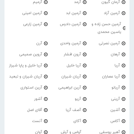
آرمان گیون
آرمد
آرمیم
آرمین آراد
آرمین ابد
آرمین امینی
آرمین حسن زاده و
آرمین دادرس
آرمین زارعی
یاسین محمدی
آرمین نصرتی
آرمین واحدی
آرن
آرهان
آرون افشار
آروین صمیمی
آریا
آریا خلیل
آریا خلیل و پاپا شیراز
آریا عصاران
آریان شیران
آریان شیران و تبعید
آریانو
آرین ابراهیمی
آرین استواری
آرینی
آریو
آشور
آشین
آصف آریا
آقای اصل
آکاس
آکای
آنست
آهیر یوسفی
آواس و آرش
آوان