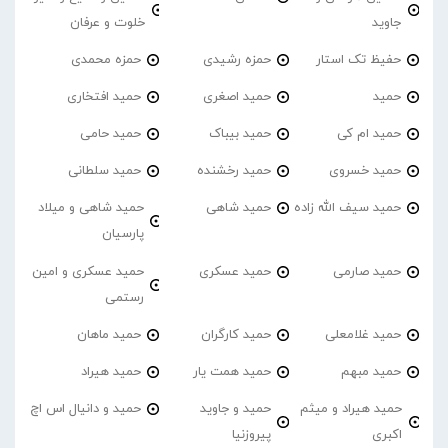
جاوید
خلوت و عرفان
حفیظ تک استار
حمزه رشیدی
حمزه محمدی
حمید
حمید اصغری
حمید افتخاری
حمید ام کی
حمید بیباک
حمید حامی
حمید خسروی
حمید رخشنده
حمید سلطانی
حمید سیف الله زاده
حمید شاهی
حمید شاهی و میلاد
پارسیان
حمید صارمی
حمید عسکری
حمید عسکری و امین
رستمی
حمید غلامعلی
حمید کارگران
حمید ماهان
حمید مبهم
حمید همت یار
حمید هیراد
حمید هیراد و میثم
حمید و جاوید
حمید و دانیال اس اچ
اکبری
پیروزنیا