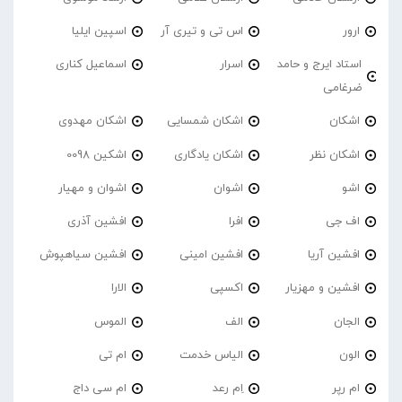
ارور
اس تی و تیری آر
اسپین ایلیا
استاد ایرج و حامد
اسرار
اسماعیل کناری
ضرغامی
اشکان
اشکان شمسایی
اشکان مهدوی
اشکان نظر
اشکان یادگاری
اشکین 0098
اشو
اشوان
اشوان و مهیار
اف جی
افرا
افشین آذری
افشین آریا
افشین امینی
افشین سیاهپوش
افشین و مهزیار
اکسپی
الارا
الجان
الف
الموس
الون
الیاس خدمت
ام تی
ام رپر
اِم رعد
ام سی داج