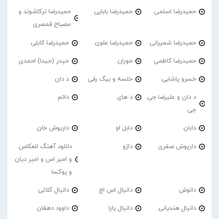
حمیدرضا اسلمی
حمیدرضا بابایی
حمیدرضا ترکاشوند و
مصباح قمصری
حمیدرضا شمیرانی
حمیدرضا علوی
حمیدرضا کابلی
حمیدرضا کاظمی
حوران
حیدر (حیدا) احمدی
خسرو پاشایی
خلسه و بیگ رفی
د دان
د دان و علیرضا جی
د های
دائم
جی
دابان
دابل او
داریوش خان
داریوش صفری
داژو
دانلود آهنگ انعکاس
و امیر اس و امیر دیان
و پوکسا
دانوش
دانیال اس اچ
دانیال کلالی
دانیال هندیانی
دانیال یارا
داوود دهقان