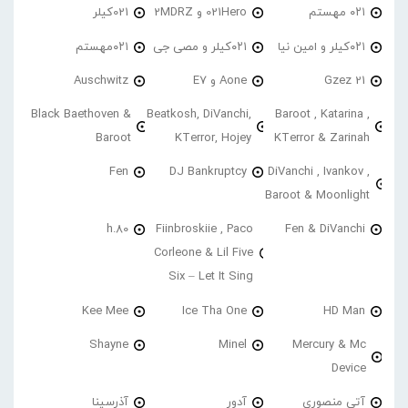
۰۲۱ مهستم
021Hero و 2MDRZ
021کیلر
۰۲۱کیلر و امین نیا
۰۲۱کیلر و مصی جی
۰۲۱مهستم
21 Gzez
Aone و E7
Auschwitz
Black Baethoven &
Beatkosh, DiVanchi,
Baroot , Katarina ,
Baroot
KTerror, Hojey
KTerror & Zarinah
Fen
DJ Bankruptcy
DiVanchi , Ivankov ,
Baroot & Moonlight
h.80
Fiinbroskiie , Paco
Fen & DiVanchi
Corleone & Lil Five
Six – Let It Sing
Kee Mee
Ice Tha One
HD Man
Shayne
Minel
Mercury & Mc
Device
آتی منصوری
آدور
آذرسینا