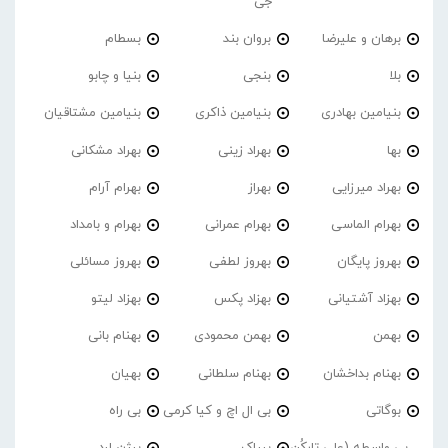
جی
برهان و علیرضا
بروان بند
بسطام
بلا
بنجی
بنیا و چابو
بنیامین بهادری
بنیامین ذاکری
بنیامین مشتاقیان
بها
بهراد زینی
بهراد مشکانی
بهراد میرزایی
بهراز
بهرام آرام
بهرام الماسی
بهرام عمرانی
بهرام و بامداد
بهروز پایگان
بهروز لطفی
بهروز مسائلی
بهزاد آشتیانی
بهزاد پکس
بهزاد لیتو
بهمن
بهمن محمودی
بهنام بانی
بهنام بداخشان
بهنام سلطانی
بهیان
بوگاتی
بی ال اچ و کیا کرمی
بی راه