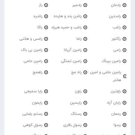
رادمان
رادمیر
راز
راستین
راشن بند و هایده
راشید
راغب
راغب و حمید هیراد
راکا
راکتور
راما
رامس و هانتی
رامی
رامین آریانا
رامین بی باک
رامین بیباک
رامین تجنگی
رامین حامی
رامین حامی و امین
راه مج
راهمج
هانتر
راوتین
راوِن
رایا سمیعی
رایان آراد
رایسین
رایمون
رحمان
رستاک
رستم رضایی
رسوا
رسول باقری
رسول کوهی