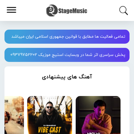
تمامی فعالیت ها مطابق با قوانین جمهوری اسلامی ایران میباشد
پخش سراسری اثر شما در وبسایت استیج موزیک 09379752202
آهنگ های پیشنهادی