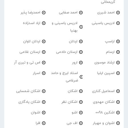
کریمخانی
احمد شیری
احمد صفایی
احمدرضا پذیر
ادریس یاسینی
ادریس یاسینی و
اراد اسدزاده
بهنیا
اراسپ
اردلان
اردلان لاوان
ارسام
ارسلان خادمی
ارسلان غلامی
ارشاد موسوی
ارور
اس تی و تیری آر
اسپین ایلیا
استاد ایرج و حامد
اسرار
ضرغامی
اسماعیل کناری
اشکان
اشکان شمسایی
اشکان مهدوی
اشکان نظر
اشکان یادگاری
اشکین 0098
اشو
اشوان
اشوان و مهیار
اف جی
افرا