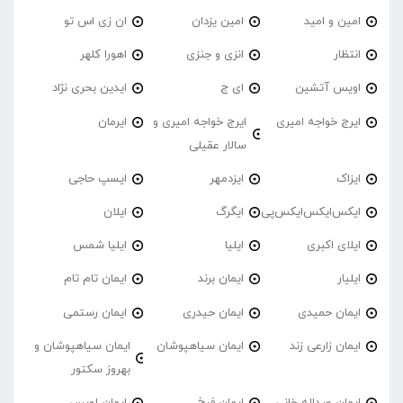
امین و امید
امین یزدان
ان زی اس تو
انتظار
انزی و جنزی
اهورا کلهر
اویس آتشین
ای ج
ایدین بحری نژاد
ایرج خواجه امیری
ایرج خواجه امیری و
ایرمان
سالار عقیلی
ایزاک
ایزدمهر
ایسپ حاجی
ایکس‌ایکس‌ایکس‌پی
ایگرگ
ایلان
ایلای اکبری
ایلیا
ایلیا شمس
ایلیار
ایمان برند
ایمان تام تام
ایمان حمیدی
ایمان حیدری
ایمان رستمی
ایمان زارعی زند
ایمان سیاهپوشان
ایمان سیاهپوشان و
بهروز سکتور
ایمان عبداله خانی
ایمان فرخ
ایمان لویس