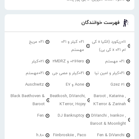
فهرست خوانندگان
۰۱۱ریکورد (الکیا x کی
۰۲۱ کیلر و ۰۲۱
۰۲۱ مریخ
ام ۰۲۱ x کی بی)
مهستم
۰۲۱ مهستم
021Hero و 2MDRZ
021کیلر
۰۲۱کیلر و امین نیا
۰۲۱کیلر و مصی جی
۰۲۱مهستم
21 Gzez
Aone و E7
Auschwitz
Black Baethoven &
Beatkosh, DiVanchi,
Baroot , Katarina ,
Baroot
KTerror, Hojey
KTerror & Zarinah
Fen
DJ Bankruptcy
DiVanchi , Ivankov ,
Baroot & Moonlight
h.80
Fiinbroskiie , Paco
Fen & DiVanchi