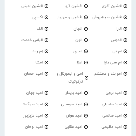
افشین آذری
افشین آریا
افشین امینی
افشین سیاهپوش
افشین و مهزیار
اکسپی
الارا
الجان
الف
الموس
الون
الیاس خدمت
ام تی
ام رپر
اِم رعد
ام سی داج
امزا
اِمشا
امو بند و محتشم
امی و ایمورتال و
امید احسان
نارکوتیک
امید برجی
امید پایدار
امید جهان
امید حاجیلی
امید سوسنی
امید سوگماد
امید صالحی
امید عرش
امید عزیزپور
امید عظیمی
امید عقابی
امید لوافان