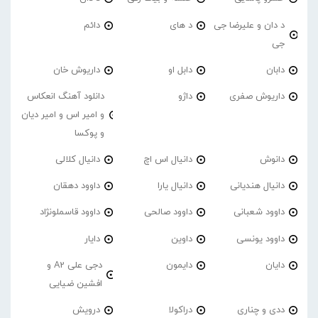
د دان و علیرضا جی
د های
دائم
جی
دابان
دابل او
داریوش خان
داریوش صفری
داژو
دانلود آهنگ انعکاس
و امیر اس و امیر دیان
و پوکسا
دانوش
دانیال اس اچ
دانیال کلالی
دانیال هندیانی
دانیال یارا
داوود دهقان
داوود شعبانی
داوود صالحی
داوود قاسملونژاد
داوود یونسی
داوین
دایار
دایان
دایمون
دجی علی A2 و
افشین ضیایی
ددی و چناری
دراکولا
درویش