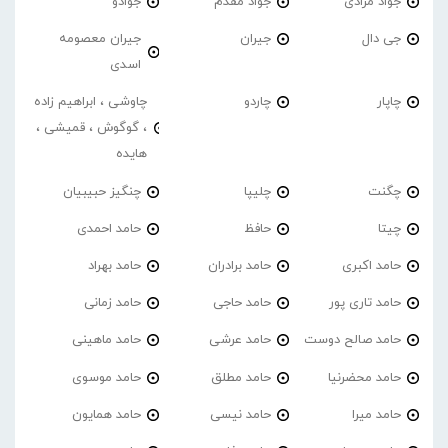
جواد مرادی
جواد مقدم
جوادو
جی دال
جیران
جیران معصومه
اسدی
چاپار
چاردو
چاوشی ، ابراهیم زاده
، گوگوش ، قمیشی ،
هایده
چگنت
چلیپا
چنگیز حبیبیان
چیتا
حافظ
حامد احمدی
حامد اکبری
حامد برادران
حامد بهراد
حامد تاری پور
حامد حاجی
حامد زمانی
حامد صالح دوست
حامد عرشی
حامد ماهینی
حامد محضرنیا
حامد مطلق
حامد موسوی
حامد میرا
حامد نیسی
حامد همایون