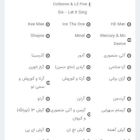
Corleone & Lil Five
Six – Let It Sing
Kee Mee
Ice Tha One
HD Man
Shayne
Minel
Mercury & Mc
Device
آتی منصوری
آدور
آذرسینا
آرا صلاحی
آرادی (حاج حسن)
آراز الوین
آران براتی
آرتا و کوروش
آرتا و کوروش و
سمی لو
آرت‌من
آرتن
آرتو
آرسام سهرابی
آرسن و آتی منصوری
آرش 13 (نورالله)
و کیوان
آرش آهمه
آرش اچ ان
آرش ای پی