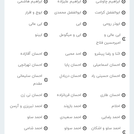
ابراهیم چاوشی
ابراهیم علیزاده
ابراهیم هاشمی
ابوالفضل کرامت
ابوالفضل محمدی
ابوچ و اقرار
ابوذر روحی
ابی
ابی عالی
ابی عالی و
ابی و میگوعل
ابینو
امیرحسین فلاح
اثنا و رضا پیشرو
احد محبی
احسان آقازاده
احسان اسماعیلی
احسان پایا
احسان تهرانچی
احسان حسینی راد
احسان دریادل
احسان سلیمانی
مقدم
احسان طاری
احسان قربانزاده
احسان نی زن
احلام
احمد بازوند
احمد تبریزی و آرسن
احمد‌ رضایی
احمد سعیدی
احمد سلو
احمد سلو و اشکان
احمد سولو
احمد شامی