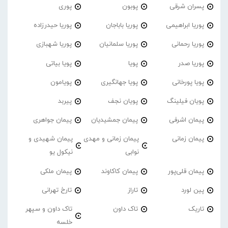
پسران شرقی
پوبون
پوری
پوریا ابراهیمی
پوریا باباجان
پوریا حیدرزاده
پوریا رحمانی
پوریا سلمانیان
پوریا شهبازی
پوریا صدر
پویا
پویا بیاتی
پویا پورخانی
پویا جهانگیری
پویامون
پویان فیلینگ
پویان نجف
پیربد
پیمان اشرفی
پیمان جمشیدیان
پیمان جواهری
پیمان زمانی
پیمان زمانی و مهدی
پیمان شهیدی و
نوابی
نیکول یو
پیمان قلی‌پور
پیمان کاکاوند
پیمان ملکی
پین لورد
تاراز
تارخ تهرانی
تاریک
تاک داون
تاک داون و سپهر
خلسه