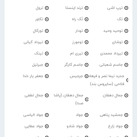
ترپ اشی
ترند اینستا
ترول
تک
تَک راه
تکاور
توحید وحید
تودار
تورکال
توشای
تومورز
تیرداد کیانی
تیرداد محمدی
تیری ام
تینک
جاسم شعبانی
جاسم کارگر
جبرئیل
جدید نیما نصر و فرهاد
جرجیس
جعفر یار خدا
فلاحی (سایروس بند)
جمال دهقان
جمال دهقان (پاشا
جمال لطفی
صدا)
جمشید پناهی
جواد
جواد الیاسی
جواد زارع
جواد شادو
جواد عطایی