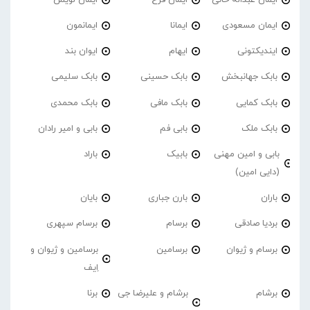
ایمان مسعودی
ایمانا
ایمانمون
ایندیکتونی
ایهام
ایوان بند
بابک جهانبخش
بابک حسینی
بابک سلیمی
بابک کمایی
بابک مافی
بابک محمدی
بابک ملک
بابی فم
بابی و امیر رادان
بابی و امین مهنی
بابیک
باراد
(دایی امین)
باران
بارن جباری
بایان
بردیا صادقی
برسام
برسام سپهری
برسام و ژیوان
برسامین
برسامین و ژیوان و
اِیف
برشام
برشام و علیرضا جی
برنا