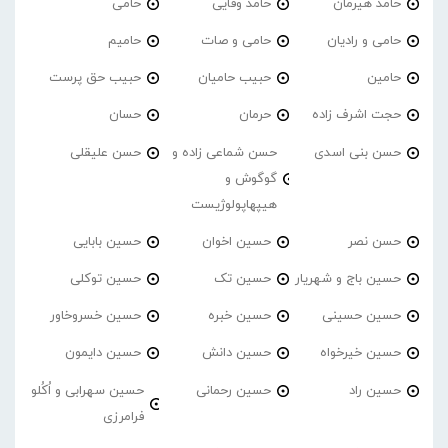
حامد هیرمان
حامد وفایی
حامی
حامی و رادیان
حامی و صات
حامیم
حامین
حبیب حامیان
حبیب حق پرست
حجت اشرف زاده
حرمان
حسان
حسن بنی اسدی
حسن شماعی زاده و
حسن علیقلی
گوگوش و
هیپهاپولوژیست
حسن نصر
حسین اخوان
حسین بابایی
حسین باج و شهریار
حسین تک
حسین توکلی
حسین حسینی
حسین خبره
حسین خسروخاور
حسین خیرخواه
حسین دانش
حسین دایمون
حسین راد
حسین رحمانی
حسین سهرابی و اُکُلو
فرامرزی