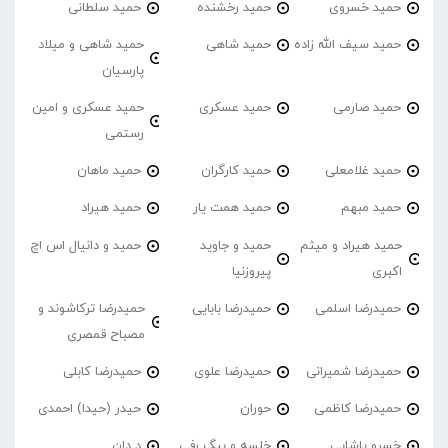
حمید خسروی
حمید رخشنده
حمید سلطانی
حمید سیف الله زاده
حمید شاهی
حمید شاهی و میلاد
پارسیان
حمید صارمی
حمید عسکری
حمید عسکری و امین
رستمی
حمید غلامعلی
حمید کارگران
حمید ماهان
حمید مبهم
حمید همت یار
حمید هیراد
حمید هیراد و میثم
حمید و جاوید
حمید و دانیال اس اچ
اکبری
پیروزنیا
حمیدرضا اسلمی
حمیدرضا بابایی
حمیدرضا ترکاشوند و
مصباح قمصری
حمیدرضا شمیرانی
حمیدرضا علوی
حمیدرضا کابلی
حمیدرضا کاظمی
حوران
حیدر (حیدا) احمدی
خسرو پاشایی
خلسه و بیگ رفی
د دان