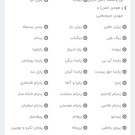
بی واسطه (علی تارکُن
بیباک
بیژن لرد
و هومن خفن) و
مهدی میرصفایی
بیژن نظری
بیژن یار
بیس بیسواد
بیگ رفی
بیگباب
بینام
بیوسا
پاپا شیراز
پارانویا
پارسا آی بی
پارسا بیگی
پارسا پورشان
پارسا حق پرست
پارسا کیان
پازل بند
پایرا
پایرا و آلفا
پدرام افتخاری
پدرام ژاندارم
پدرام‌ سایلنت
پدرام شانه ساز
پدرام غلامی
پدرام موسمی
پدرام نجفیان
پرستو
پرهام
پروفسور
پرویز یاحقی
پریماه
پژمان تکرو و چوبین