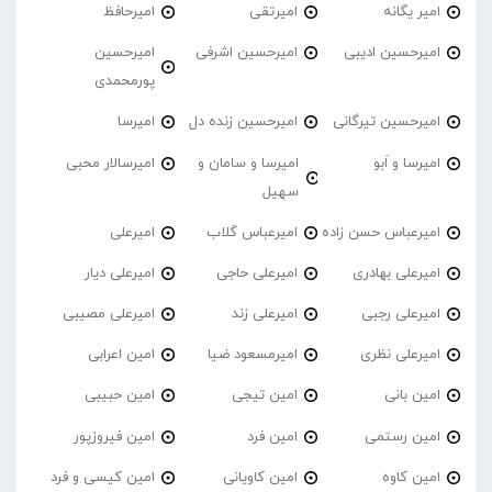
امیر یگانه
امیرتقی
امیرحافظ
امیرحسین ادیبی
امیرحسین اشرفی
امیرحسین
پورمحمدی
امیرحسین تیرگانی
امیرحسین زنده دل
امیرسا
امیرسا و اَبو
امیرسا و سامان و
امیرسالار محبی
سهیل
امیرعباس حسن زاده
امیرعباس گلاب
امیرعلی
امیرعلی بهادری
امیرعلی حاجی
امیرعلی دیار
امیرعلی رجبی
امیرعلی زند
امیرعلی مصیبی
امیرعلی نظری
امیرمسعود ضیا
امین اعرابی
امین بانی
امین تیجی
امین حبیبی
امین رستمی
امین فرد
امین فیروزپور
امین کاوه
امین کاویانی
امین کیسی و فرد