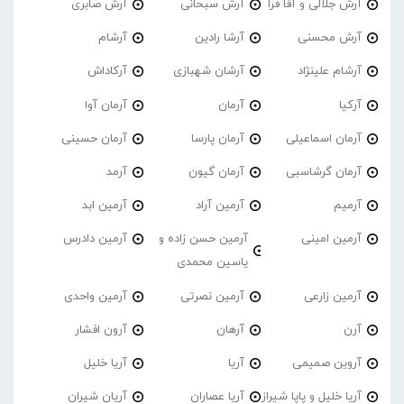
آرش جلالی و آقا فرا
آرش سبحانی
آرش صابری
آرش محسنی
آرشا رادین
آرشام
آرشام علینژاد
آرشان شهبازی
آرکاداش
آرکیا
آرمان
آرمان آوا
آرمان اسماعیلی
آرمان پارسا
آرمان حسینی
آرمان گرشاسبی
آرمان گیون
آرمد
آرمیم
آرمین آراد
آرمین ابد
آرمین امینی
آرمین حسن زاده و
آرمین دادرس
یاسین محمدی
آرمین زارعی
آرمین نصرتی
آرمین واحدی
آرن
آرهان
آرون افشار
آروین صمیمی
آریا
آریا خلیل
آریا خلیل و پاپا شیراز
آریا عصاران
آریان شیران