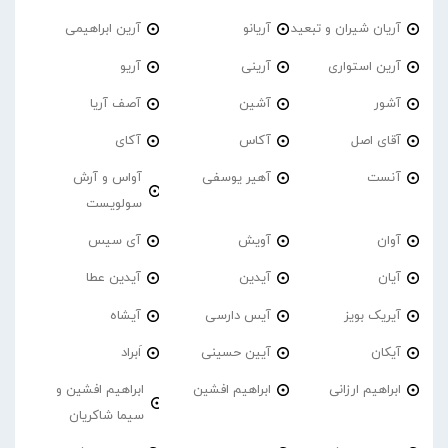
آریان شیران و تبعید
آریانو
آرین ابراهیمی
آرین استواری
آرینی
آریو
آشور
آشین
آصف آریا
آقای اصل
آکاس
آکای
آنست
آهیر یوسفی
آواس و آرش
سولویست
آوان
آویش
آی سیس
آیان
آیدین
آیدین عطا
آیریک بویز
آیس دارسی
آیشاه
آیکان
آیین حسینی
اَبراد
ابراهیم ارزانی
ابراهیم افشین
ابراهیم افشین و
سیما شاکریان