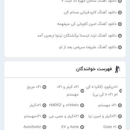
دانلود آهنگ سامان مهره دد لایت 6
دانلود آهنگ کارو قربانی صدام کن
دانلود آهنگ امین کاویانی کی میفهمه
دانلود آهنگ ترند اینستا برکشتگان نینوا اربعین آمد
دانلود آهنگ علیرضا سرپاس بعد از تو
فهرست خوانندگان
۰۱۱ریکورد (الکیا x کی
۰۲۱ کیلر و ۰۲۱
۰۲۱ مریخ
ام ۰۲۱ x کی بی)
مهستم
۰۲۱ مهستم
021Hero و 2MDRZ
021کیلر
۰۲۱کیلر و امین نیا
۰۲۱کیلر و مصی جی
۰۲۱مهستم
21 Gzez
Aone و E7
Auschwitz