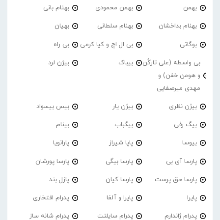
بهمن
بهمن محمودی
بهنام بانی
بهنام بداخشان
بهنام سلطانی
بهیان
بوگاتی
بی ال اچ و کیا کرمی
بی راه
بی واسطه (علی تارکُن
بیباک
بیژن لرد
و هومن خفن) و
مهدی میرصفایی
بیژن نظری
بیژن یار
بیس بیسواد
بیگ رفی
بیگباب
بینام
بیوسا
پاپا شیراز
پارانویا
پارسا آی بی
پارسا بیگی
پارسا پورشان
پارسا حق پرست
پارسا کیان
پازل بند
پایرا
پایرا و آلفا
پدرام افتخاری
پدرام ژاندارم
پدرام‌ سایلنت
پدرام شانه ساز