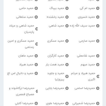
حمید ام کی
حمید بیباک
حمید حامی
حمید خسروی
حمید رخشنده
حمید سلطانی
حمید سیف الله زاده
حمید شاهی
حمید شاهی و میلاد
پارسیان
حمید صارمی
حمید عسکری
حمید عسکری و امین
رستمی
حمید غلامعلی
حمید کارگران
حمید ماهان
حمید مبهم
حمید همت یار
حمید هیراد
حمید هیراد و میثم
حمید و جاوید
حمید و دانیال اس اچ
اکبری
پیروزنیا
حمیدرضا اسلمی
حمیدرضا بابایی
حمیدرضا ترکاشوند و
مصباح قمصری
حمیدرضا شمیرانی
حمیدرضا علوی
حمیدرضا کابلی