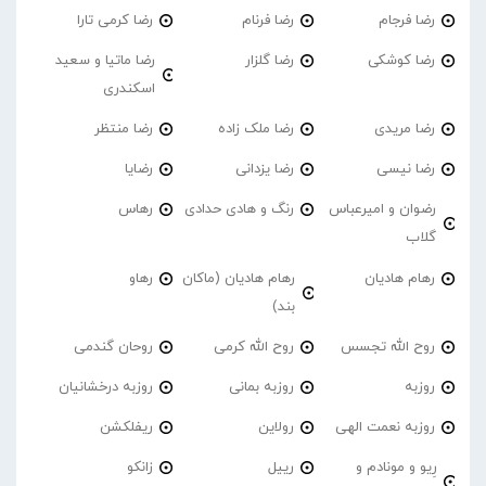
رضا فرجام
رضا فرنام
رضا کرمی تارا
رضا کوشکی
رضا گلزار
رضا ماتیا و سعید
اسکندری
رضا مریدی
رضا ملک زاده
رضا منتظر
رضا نیسی
رضا یزدانی
رضایا
رضوان و امیرعباس
رنگ و هادی حدادی
رهاس
گلاب
رهام هادیان
رهام هادیان (ماکان
رهاو
بند)
روح الله تجسس
روح الله کرمی
روحان گندمی
روزبه
روزبه بمانی
روزبه درخشانیان
روزبه نعمت الهی
رولاین
ریفلکشن
رِیو و مونادم و
رییل
زانکو