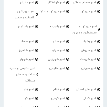
امیر حسام رحمانی
امیر خوشنگار
امیر دادبان
امیر درویش
امیر درویش و ستیز
امیر درویش و
کامیاب و ستیز
امیر درویش و
امیر رادریمو
امیر راستین
میستوگان و دی.ان
امیر رشوند
امیر سالار
امیر سجاد
امیر سروش
امیر سولو
امیر شاهرخ
امیر شریعت
امیر شهراینی
امیر شهیار
امیر طورانی
امیر عظیمی
امیر عظیمی و حمید
صفت و احسان
علیخانی
امیر علی نعمتی
امیر فتاح
امیر فِلو
امیر کمالی
امیر کوهی
امیر کیا