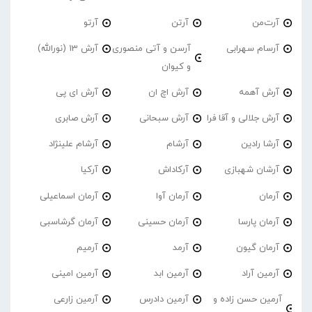
آرت‌من
آرتن
آرتو
آرسام سهرابی
آرسن و آتی منصوری
آرش 13 (نورالله)
و کیوان
آرش آهمه
آرش اچ ان
آرش ای پی
آرش جلالی و آقا فرا
آرش سبحانی
آرش صابری
آرشا رادین
آرشام
آرشام علینژاد
آرشان شهبازی
آرکاداش
آرکیا
آرمان
آرمان آوا
آرمان اسماعیلی
آرمان پارسا
آرمان حسینی
آرمان گرشاسبی
آرمان گیون
آرمد
آرمیم
آرمین آراد
آرمین ابد
آرمین امینی
آرمین حسن زاده و
آرمین دادرس
آرمین زارعی