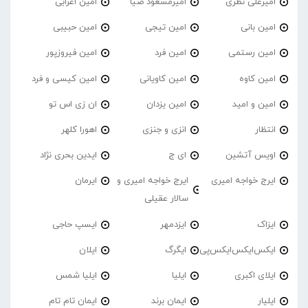
امیرعلی نظری
امیرمسعود ضیا
امین اعرابی
امین بانی
امین تیجی
امین حبیبی
امین رستمی
امین فرد
امین فیروزپور
امین کاوه
امین کاویانی
امین کیسی و فرد
امین و امید
امین یزدان
ان زی اس تو
انتظار
انزی و جنزی
اهورا کلهر
اویس آتشین
ای ج
ایدین بحری نژاد
ایرج خواجه امیری
ایرج خواجه امیری و
ایرمان
سالار عقیلی
ایزاک
ایزدمهر
ایسپ حاجی
ایکس‌ایکس‌ایکس‌پی
ایگرگ
ایلان
ایلای اکبری
ایلیا
ایلیا شمس
ایلیار
ایمان برند
ایمان تام تام