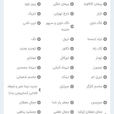
پیمان کاکاوند
پیمان ملکی
پین لورد
تاراز
تارخ تهرانی
تاریک
تاک داون
تاک داون و سپهر
ترپ اشی
خلسه
ترند اینستا
ترول
تک
تَک راه
تکاور
توحید وحید
تودار
تورکال
توشای
تومورز
تیرداد کیانی
تیرداد محمدی
تیری ام
تینک
جاسم شعبانی
جاسم کارگر
جبرئیل
جدید نیما نصر و فرهاد
فلاحی (سایروس بند)
جرجیس
جعفر یار خدا
جمال دهقان
جمال دهقان (پاشا
جمال لطفی
جمشید پناهی