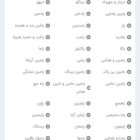
دیدار و مهرداد
دینگو
دیهو
رابین رضایی
رادمان
رادمیر
راز
راستین
راشن بند و هایده
راشید
راغب
راغب و حمید هیراد
راکا
راکتور
راما
رامس و هانتی
رامی
رامین آریانا
رامین بی باک
رامین بیباک
رامین تجنگی
رامین حامی
رامین حامی و امین
راه مج
هانتر
راهمج
راوتین
راوِن
رایا سمیعی
رایان آراد
رایسین
رایمون
رحمان
رستاک
رستم رضایی
رسوا
رسول باقری