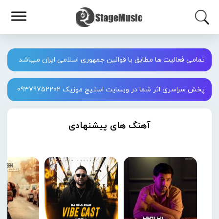
تمامی فعالیت ها مطابق با قوانین جمهوری اسلامی ایران میباشد
پخش سراسری اثر شما در وبسایت استیج موزیک 09379752202
آهنگ های پیشنهادی