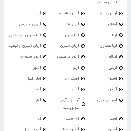
یاسین محمدی
آرمین نصرتی
آرمین واحدی
آرن
آرهان
آرون افشار
آروین صمیمی
آریا
آریا خلیل
آریا خلیل و پاپا شیراز
آریا عصاران
آریان شیران
آریان شیران و تبعید
آریانو
آرین ابراهیمی
آرین استواری
آرینی
آریو
آشور
آشین
آصف آریا
آقای اصل
آکاس
آکای
آنست
آهیر یوسفی
آواس و آرش
آوان
سولویست
آویش
آی سیس
آیان
آیدین
آیدین عطا
آیریک بویز