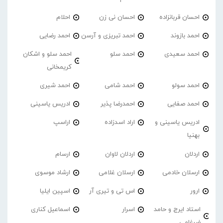
احسان قربانزاده
احسان نی زن
احلام
احمد بازوند
احمد تبریزی و آرسن
احمد‌ رضایی
احمد سعیدی
احمد سلو
احمد سلو و اشکان
کریمخانی
احمد سولو
احمد شامی
احمد شیری
احمد صفایی
احمدرضا پذیر
ادریس یاسینی
ادریس یاسینی و
اراد اسدزاده
اراسپ
بهنیا
اردلان
اردلان لاوان
ارسام
ارسلان خادمی
ارسلان غلامی
ارشاد موسوی
ارور
اس تی و تیری آر
اسپین ایلیا
استاد ایرج و حامد
اسرار
اسماعیل کناری
ضرغامی