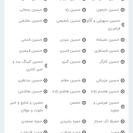
حسین دایمون
حسین راد
حسین رحمانی
حسین سهرابی و اُکُلو
حسین شفیعی
حسین عاشقی
فرامرزی
حسین علیشاه
حسین عیدی
حسین فتحی
حسین فسنقری
حسین قنبری
حسین قیصری
حسین کارگر
حسین کنزو
حسین کینگ سد و
امیر تاتاری
حسین مزینانی
حسین مقام
حسین منتظری
حسین هاسم زاده
حسین هاشم زاده
حسین هاشمی
حسین هرمس و
حصمن
حصین و شایع و امیر
جاوید
خلوت و عرفان
حفیظ تک استار
حمزه رشیدی
حمزه محمدی
حمید
حمید اصغری
حمید افتخاری