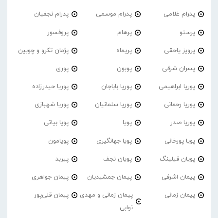
پدرام غلامی
پدرام موسمی
پدرام نجفیان
پرستو
پرهام
پروفسور
پرویز یاحقی
پریماه
پژمان تکرو و چوبین
پسران شرقی
پوبون
پوری
پوریا ابراهیمی
پوریا باباجان
پوریا حیدرزاده
پوریا رحمانی
پوریا سلمانیان
پوریا شهبازی
پوریا صدر
پویا
پویا بیاتی
پویا پورخانی
پویا جهانگیری
پویامون
پویان فیلینگ
پویان نجف
پیربد
پیمان اشرفی
پیمان جمشیدیان
پیمان جواهری
پیمان زمانی
پیمان زمانی و مهدی
پیمان قلی‌پور
نوابی