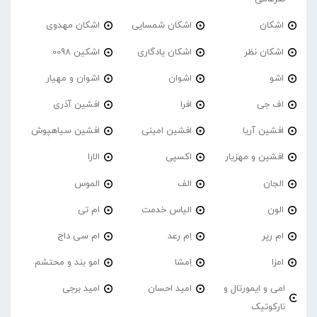
اشکان
اشکان شمسایی
اشکان مهدوی
اشکان نظر
اشکان یادگاری
اشکین 0098
اشو
اشوان
اشوان و مهیار
اف جی
افرا
افشین آذری
افشین آریا
افشین امینی
افشین سیاهپوش
افشین و مهزیار
اکسپی
الارا
الجان
الف
الموس
الون
الیاس خدمت
ام تی
ام رپر
اِم رعد
ام سی داج
امزا
اِمشا
امو بند و محتشم
امی و ایمورتال و
امید احسان
امید برجی
نارکوتیک