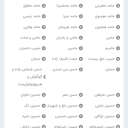
حامد ماهینی
حامد محضرنیا
حامد مطلق
حامد موسوی
حامد میرا
حامد نیسی
حامد همایون
حامد هیرمان
حامد وفایی
حامی
حامی و رادیان
حامی و صات
حامیم
حامین
حبیب حامیان
حبیب حق پرست
حجت اشرف زاده
حرمان
حسان
حسن بنی اسدی
حسن شماعی زاده و
گوگوش و
هیپهاپولوژیست
حسن علیقلی
حسن نصر
حسین اخوان
حسین بابایی
حسین باج و شهریار
حسین تک
حسین توکلی
حسین حسینی
حسین خبره
حسین خسروخاور
حسین خیرخواه
حسین دانش