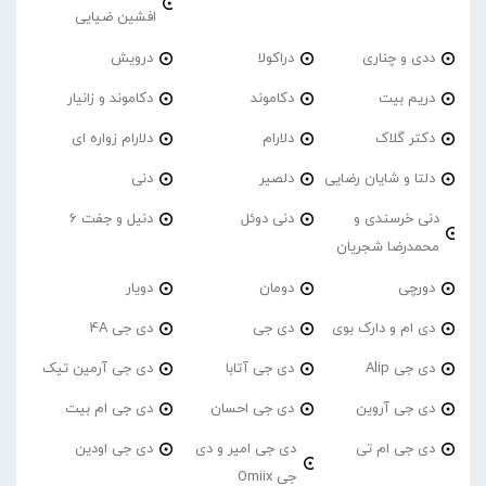
افشین ضیایی
ددی و چناری
دراکولا
درویش
دریم بیت
دکاموند
دکاموند و زانیار
دکتر گلاک
دلارام
دلارام زواره ای
دلتا و شایان رضایی
دلصیر
دنی
دنی خرسندی و
دنی دوئل
دنیل و جفت 6
محمدرضا شجریان
دورچی
دومان
دویار
دی ام و دارک بوی
دی جی
دی جی 4A
دی جی Alip
دی جی آتابا
دی جی آرمین تیک
دی جی آروین
دی جی احسان
دی جی ام بیت
دی جی ام تی
دی جی امیر و دی
دی جی اودین
جی Omiix