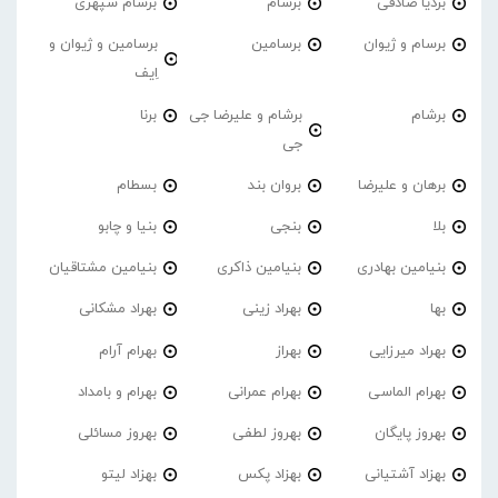
بردیا صادقی
برسام
برسام سپهری
برسام و ژیوان
برسامین
برسامین و ژیوان و
اِیف
برشام
برشام و علیرضا جی
برنا
جی
برهان و علیرضا
بروان بند
بسطام
بلا
بنجی
بنیا و چابو
بنیامین بهادری
بنیامین ذاکری
بنیامین مشتاقیان
بها
بهراد زینی
بهراد مشکانی
بهراد میرزایی
بهراز
بهرام آرام
بهرام الماسی
بهرام عمرانی
بهرام و بامداد
بهروز پایگان
بهروز لطفی
بهروز مسائلی
بهزاد آشتیانی
بهزاد پکس
بهزاد لیتو