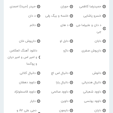
حمیدرضا کاظمی
حوران
حیدر (حیدا) احمدی
خسرو پاشایی
خلسه و بیگ رفی
د دان
د دان و علیرضا جی
د های
دائم
جی
دابان
دابل او
داریوش خان
داریوش صفری
داژو
دانلود آهنگ انعکاس
و امیر اس و امیر دیان
و پوکسا
دانوش
دانیال اس اچ
دانیال کلالی
دانیال هندیانی
دانیال یارا
داوود دهقان
داوود شعبانی
داوود صالحی
داوود قاسملونژاد
داوود یونسی
داوین
دایار
دایان
دایمون
دجی علی A2 و