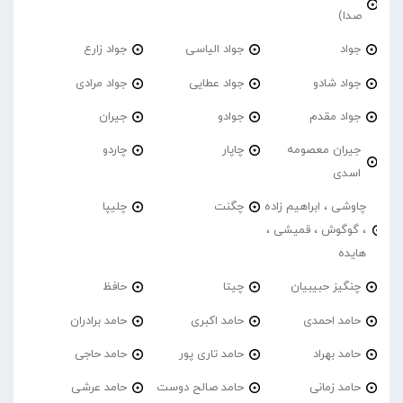
صدا)
جواد
جواد الیاسی
جواد زارع
جواد شادو
جواد عطایی
جواد مرادی
جواد مقدم
جوادو
جیران
جیران معصومه
چاپار
چاردو
اسدی
چاوشی ، ابراهیم زاده
چگنت
چلیپا
، گوگوش ، قمیشی ،
هایده
چنگیز حبیبیان
چیتا
حافظ
حامد احمدی
حامد اکبری
حامد برادران
حامد بهراد
حامد تاری پور
حامد حاجی
حامد زمانی
حامد صالح دوست
حامد عرشی