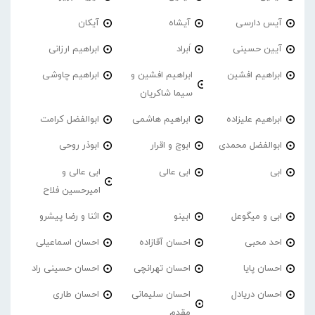
آیس دارسی
آیشاه
آیکان
آیین حسینی
اَبراد
ابراهیم ارزانی
ابراهیم افشین
ابراهیم افشین و
ابراهیم چاوشی
سیما شاکریان
ابراهیم علیزاده
ابراهیم هاشمی
ابوالفضل کرامت
ابوالفضل محمدی
ابوچ و اقرار
ابوذر روحی
ابی
ابی عالی
ابی عالی و
امیرحسین فلاح
ابی و میگوعل
ابینو
اثنا و رضا پیشرو
احد محبی
احسان آقازاده
احسان اسماعیلی
احسان پایا
احسان تهرانچی
احسان حسینی راد
احسان دریادل
احسان سلیمانی
احسان طاری
مقدم