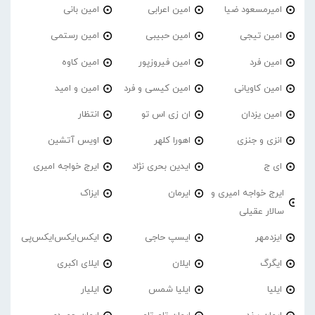
امیرمسعود ضیا
امین اعرابی
امین بانی
امین تیجی
امین حبیبی
امین رستمی
امین فرد
امین فیروزپور
امین کاوه
امین کاویانی
امین کیسی و فرد
امین و امید
امین یزدان
ان زی اس تو
انتظار
انزی و جنزی
اهورا کلهر
اویس آتشین
ای ج
ایدین بحری نژاد
ایرج خواجه امیری
ایرج خواجه امیری و
ایرمان
ایزاک
سالار عقیلی
ایزدمهر
ایسپ حاجی
ایکس‌ایکس‌ایکس‌پی
ایگرگ
ایلان
ایلای اکبری
ایلیا
ایلیا شمس
ایلیار