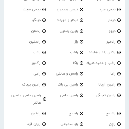
دیجی مپ
دیجی همایون
دیجی هیت
دیدار
دیدار و مهرداد
دینگو
دیهو
رابین رضایی
رادمان
رادمیر
راز
راستین
راشن بند و هایده
راشید
راغب
راغب و حمید هیراد
راکا
راکتور
راما
رامس و هانتی
رامی
رامین آریانا
رامین بی باک
رامین بیباک
رامین تجنگی
رامین حامی
رامین حامی و امین
هانتر
راه مج
راهمج
راوتین
راوِن
رایا سمیعی
رایان آراد