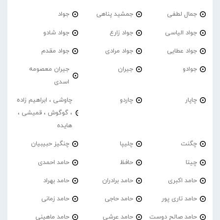
جمال لطفی
جمشید پناهی
جواد
جواد الیاسی
جواد زارع
جواد شادو
جواد عطایی
جواد مرادی
جواد مقدم
جوادو
جیران
جیران معصومه
اسدی
چاپار
چاردو
چاوشی ، ابراهیم زاده
، گوگوش ، قمیشی ،
هایده
چگنت
چلیپا
چنگیز حبیبیان
چیتا
حافظ
حامد احمدی
حامد اکبری
حامد برادران
حامد بهراد
حامد تاری پور
حامد حاجی
حامد زمانی
حامد صالح دوست
حامد عرشی
حامد ماهینی