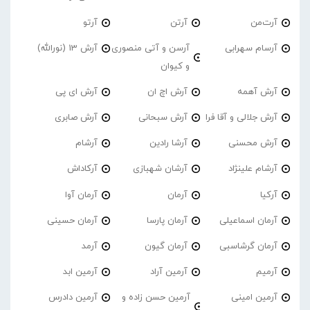
آرت‌من
آرتن
آرتو
آرسام سهرابی
آرسن و آتی منصوری
آرش 13 (نورالله)
و کیوان
آرش آهمه
آرش اچ ان
آرش ای پی
آرش جلالی و آقا فرا
آرش سبحانی
آرش صابری
آرش محسنی
آرشا رادین
آرشام
آرشام علینژاد
آرشان شهبازی
آرکاداش
آرکیا
آرمان
آرمان آوا
آرمان اسماعیلی
آرمان پارسا
آرمان حسینی
آرمان گرشاسبی
آرمان گیون
آرمد
آرمیم
آرمین آراد
آرمین ابد
آرمین امینی
آرمین حسن زاده و
آرمین دادرس