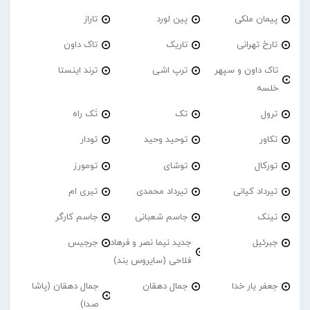
پیمان ملکی
پین لورد
تاراز
تارخ تهرانی
تاریک
تاک داون
تاک داون و سپهر
ترپ اشی
ترند اینستا
خلسه
ترول
تک
تَک راه
تکاور
توحید وحید
تودار
تورکال
توشای
تومورز
تیرداد کیانی
تیرداد محمدی
تیری ام
تینک
جاسم شعبانی
جاسم کارگر
جبرئیل
جدید نیما نصر و فرهاد
جرجیس
فلاحی (سایروس بند)
جعفر یار خدا
جمال دهقان
جمال دهقان (پاشا
صدا)