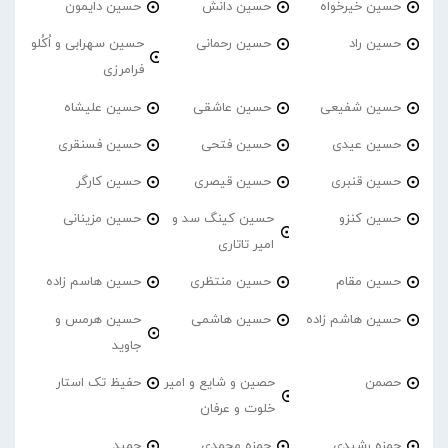
حسین خیرخواه
حسین دانش
حسین دایمون
حسین راد
حسین رحمانی
حسین سهرابی و اُکُلو
فرامرزی
حسین شفیعی
حسین عاشقی
حسین علیشاه
حسین عیدی
حسین فتحی
حسین فسنقری
حسین قنبری
حسین قیصری
حسین کارگر
حسین کنزو
حسین کینگ سد و
حسین مزینانی
امیر تاتاری
حسین مقام
حسین منتظری
حسین هاسم زاده
حسین هاشم زاده
حسین هاشمی
حسین هرمس و
جاوید
حصمن
حصین و شایع و امیر
حفیظ تک استار
خلوت و عرفان
حمزه رشیدی
حمزه محمدی
حمید