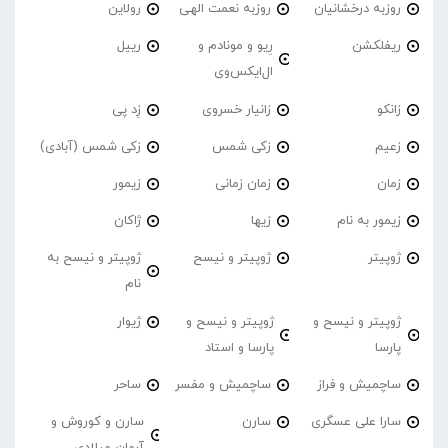
روزبه درخشانیان
روزبه نعمت الهی
رولاین
ریفلکشن
رِیو و مونادم و
رییل
ال‌ایکس‌وی
زانکو
زانیار خسروی
زِد پی
زعیم
زکی شمس
زکی شمس (آبادی)
زمان
زمان زمانی
زیمور
زیمور به نام
زیها
ژاکان
ژوپیتر
ژوپیتر و نیسح
ژوپیتر و نیسح به
نام
ژوپیتر و نیسح و
ژوپیتر و نیسح و
ژیوار
پارسا
پارسا و استاد
ساچمیش و فراز
ساچمیش و مفسر
ساحر
سارا علی عسگری
سارن
سارن و کوروش و
آرمان میلادی