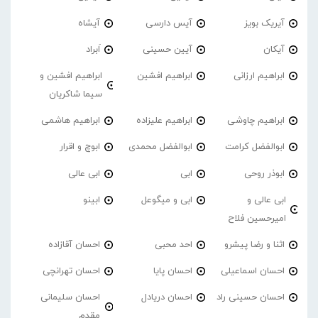
آیریک بویز
آیس دارسی
آیشاه
آیکان
آیین حسینی
اَبراد
ابراهیم ارزانی
ابراهیم افشین
ابراهیم افشین و
سیما شاکریان
ابراهیم چاوشی
ابراهیم علیزاده
ابراهیم هاشمی
ابوالفضل کرامت
ابوالفضل محمدی
ابوچ و اقرار
ابوذر روحی
ابی
ابی عالی
ابی عالی و
ابی و میگوعل
ابینو
امیرحسین فلاح
اثنا و رضا پیشرو
احد محبی
احسان آقازاده
احسان اسماعیلی
احسان پایا
احسان تهرانچی
احسان حسینی راد
احسان دریادل
احسان سلیمانی
مقدم