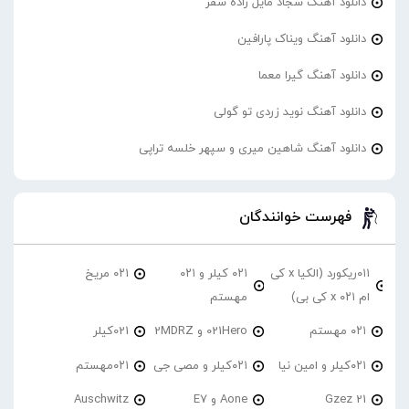
دانلود آهنگ سجاد مایل زاده سفر
دانلود آهنگ ویناک پارافین
دانلود آهنگ گیرا معما
دانلود آهنگ نوید زردی تو گولی
دانلود آهنگ شاهین میری و سپهر خلسه تراپی
فهرست خوانندگان
۰۱۱ریکورد (الکیا x کی
۰۲۱ کیلر و ۰۲۱
۰۲۱ مریخ
ام ۰۲۱ x کی بی)
مهستم
۰۲۱ مهستم
021Hero و 2MDRZ
021کیلر
۰۲۱کیلر و امین نیا
۰۲۱کیلر و مصی جی
۰۲۱مهستم
21 Gzez
Aone و E7
Auschwitz