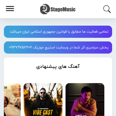
تمامی فعالیت ها مطابق با قوانین جمهوری اسلامی ایران میباشد
پخش سراسری اثر شما در وبسایت استیج موزیک 09379752202
آهنگ های پیشنهادی