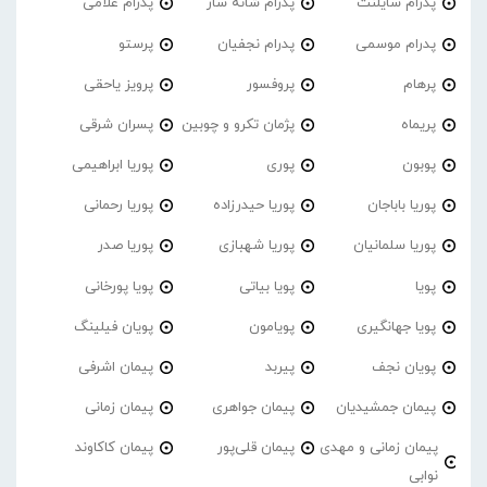
پدرام‌ سایلنت
پدرام شانه ساز
پدرام غلامی
پدرام موسمی
پدرام نجفیان
پرستو
پرهام
پروفسور
پرویز یاحقی
پریماه
پژمان تکرو و چوبین
پسران شرقی
پوبون
پوری
پوریا ابراهیمی
پوریا باباجان
پوریا حیدرزاده
پوریا رحمانی
پوریا سلمانیان
پوریا شهبازی
پوریا صدر
پویا
پویا بیاتی
پویا پورخانی
پویا جهانگیری
پویامون
پویان فیلینگ
پویان نجف
پیربد
پیمان اشرفی
پیمان جمشیدیان
پیمان جواهری
پیمان زمانی
پیمان زمانی و مهدی
پیمان قلی‌پور
پیمان کاکاوند
نوابی