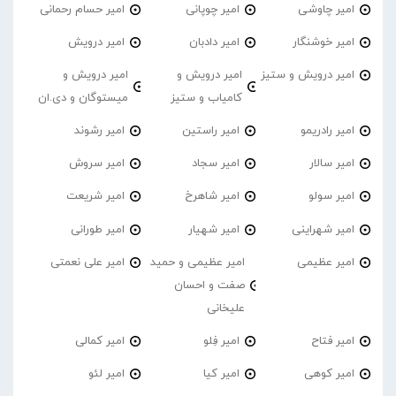
امیر چاوشی
امیر چوپانی
امیر حسام رحمانی
امیر خوشنگار
امیر دادبان
امیر درویش
امیر درویش و ستیز
امیر درویش و
امیر درویش و
کامیاب و ستیز
میستوگان و دی.ان
امیر رادریمو
امیر راستین
امیر رشوند
امیر سالار
امیر سجاد
امیر سروش
امیر سولو
امیر شاهرخ
امیر شریعت
امیر شهراینی
امیر شهیار
امیر طورانی
امیر عظیمی
امیر عظیمی و حمید
امیر علی نعمتی
صفت و احسان
علیخانی
امیر فتاح
امیر فِلو
امیر کمالی
امیر کوهی
امیر کیا
امیر لئو