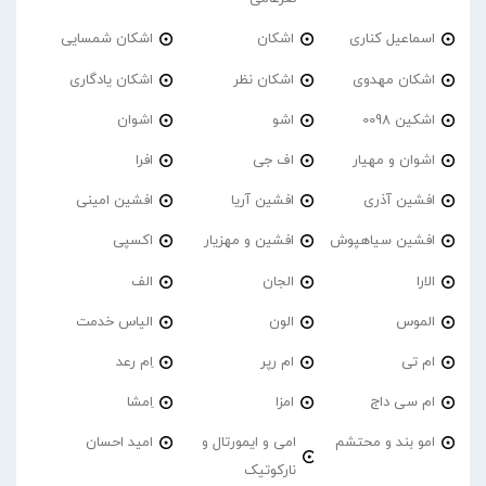
اسماعیل کناری
اشکان
اشکان شمسایی
اشکان مهدوی
اشکان نظر
اشکان یادگاری
اشکین 0098
اشو
اشوان
اشوان و مهیار
اف جی
افرا
افشین آذری
افشین آریا
افشین امینی
افشین سیاهپوش
افشین و مهزیار
اکسپی
الارا
الجان
الف
الموس
الون
الیاس خدمت
ام تی
ام رپر
اِم رعد
ام سی داج
امزا
اِمشا
امو بند و محتشم
امی و ایمورتال و
امید احسان
نارکوتیک