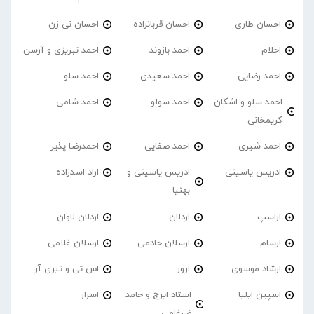
احسان طاری
احسان قربانزاده
احسان نی زن
احلام
احمد بازوند
احمد تبریزی و آرسن
احمد‌ رضایی
احمد سعیدی
احمد سلو
احمد سلو و اشکان
احمد سولو
احمد شامی
کریمخانی
احمد شیری
احمد صفایی
احمدرضا پذیر
ادریس یاسینی
ادریس یاسینی و
اراد اسدزاده
بهنیا
اراسپ
اردلان
اردلان لاوان
ارسام
ارسلان خادمی
ارسلان غلامی
ارشاد موسوی
ارور
اس تی و تیری آر
اسپین ایلیا
استاد ایرج و حامد
اسرار
ضرغامی