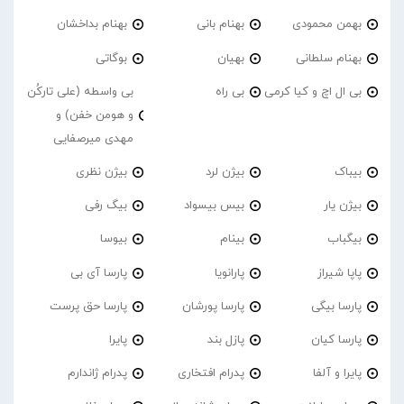
بهمن محمودی
بهنام بانی
بهنام بداخشان
بهنام سلطانی
بهیان
بوگاتی
بی ال اچ و کیا کرمی
بی راه
بی واسطه (علی تارکُن
و هومن خفن) و
مهدی میرصفایی
بیباک
بیژن لرد
بیژن نظری
بیژن یار
بیس بیسواد
بیگ رفی
بیگباب
بینام
بیوسا
پاپا شیراز
پارانویا
پارسا آی بی
پارسا بیگی
پارسا پورشان
پارسا حق پرست
پارسا کیان
پازل بند
پایرا
پایرا و آلفا
پدرام افتخاری
پدرام ژاندارم