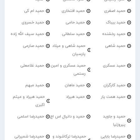
حمید اصغری
حمید افتخاری
حمید ام کی
حمید بیباک
حمید حامی
حمید خسروی
حمید رخشنده
حمید سلطانی
حمید سیف الله زاده
حمید شاهی
حمید شاهی و میلاد
حمید صارمی
پارسیان
حمید عسکری
حمید عسکری و امین
حمید غلامعلی
رستمی
حمید کارگران
حمید ماهان
حمید مبهم
حمید همت یار
حمید هیراد
حمید هیراد و میثم
اکبری
حمید و جاوید
حمید و دانیال اس اچ
حمیدرضا اسلمی
پیروزنیا
حمیدرضا بابایی
حمیدرضا ترکاشوند و
حمیدرضا شمیرانی