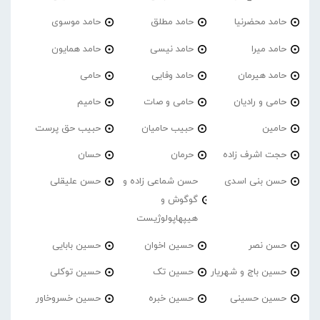
حامد محضرنیا
حامد مطلق
حامد موسوی
حامد میرا
حامد نیسی
حامد همایون
حامد هیرمان
حامد وفایی
حامی
حامی و رادیان
حامی و صات
حامیم
حامین
حبیب حامیان
حبیب حق پرست
حجت اشرف زاده
حرمان
حسان
حسن بنی اسدی
حسن شماعی زاده و
حسن علیقلی
گوگوش و
هیپهاپولوژیست
حسن نصر
حسین اخوان
حسین بابایی
حسین باج و شهریار
حسین تک
حسین توکلی
حسین حسینی
حسین خبره
حسین خسروخاور