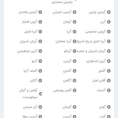
یاسین محمدی
آرمین زارعی
آرمین نصرتی
آرمین واحدی
آرن
آرهان
آرون افشار
آروین صمیمی
آریا
آریا خلیل
آریا خلیل و پاپا شیراز
آریا عصاران
آریان شیران
آریان شیران و تبعید
آریانو
آرین ابراهیمی
آرین استواری
آرینی
آریو
آشور
آشین
آصف آریا
آقای اصل
آکاس
آکای
آنست
آهیر یوسفی
آواس و آرش
سولویست
آوان
آویش
آی سیس
آیان
آیدین
آیدین عطا