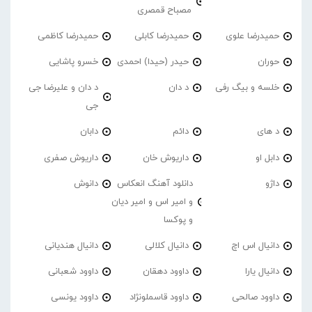
مصباح قمصری
حمیدرضا علوی
حمیدرضا کابلی
حمیدرضا کاظمی
حوران
حیدر (حیدا) احمدی
خسرو پاشایی
خلسه و بیگ رفی
د دان
د دان و علیرضا جی
جی
د های
دائم
دابان
دابل او
داریوش خان
داریوش صفری
داژو
دانلود آهنگ انعکاس
دانوش
و امیر اس و امیر دیان
و پوکسا
دانیال اس اچ
دانیال کلالی
دانیال هندیانی
دانیال یارا
داوود دهقان
داوود شعبانی
داوود صالحی
داوود قاسملونژاد
داوود یونسی