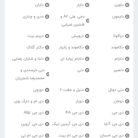
داوین
دایار
دایان
دایمون
دجی علی A2 و
ددی و چناری
افشین ضیایی
دراکولا
درویش
دریم بیت
دکاموند
دکاموند و زانیار
دکتر گلاک
دلارام
دلارام زواره ای
دلتا و شایان رضایی
دلصیر
دنی
دنی خرسندی و
محمدرضا شجریان
دنی دوئل
دنیل و جفت 6
دورچی
دومان
دویار
دی ام و دارک بوی
دی جی
دی جی 4A
دی جی Alip
دی جی آتابا
دی جی آرمین تیک
دی جی آروین
دی جی احسان
دی جی ام بیت
دی جی ام تی