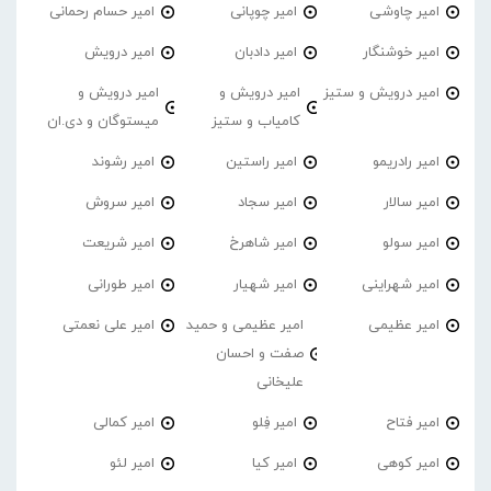
امیر چاوشی
امیر چوپانی
امیر حسام رحمانی
امیر خوشنگار
امیر دادبان
امیر درویش
امیر درویش و ستیز
امیر درویش و
امیر درویش و
کامیاب و ستیز
میستوگان و دی.ان
امیر رادریمو
امیر راستین
امیر رشوند
امیر سالار
امیر سجاد
امیر سروش
امیر سولو
امیر شاهرخ
امیر شریعت
امیر شهراینی
امیر شهیار
امیر طورانی
امیر عظیمی
امیر عظیمی و حمید
امیر علی نعمتی
صفت و احسان
علیخانی
امیر فتاح
امیر فِلو
امیر کمالی
امیر کوهی
امیر کیا
امیر لئو