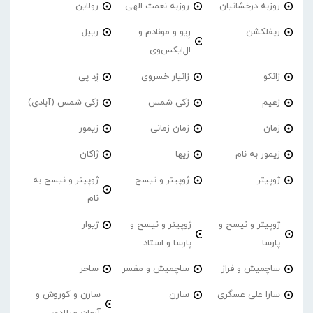
روزبه درخشانیان
روزبه نعمت الهی
رولاین
ریفلکشن
رِیو و مونادم و
رییل
ال‌ایکس‌وی
زانکو
زانیار خسروی
زِد پی
زعیم
زکی شمس
زکی شمس (آبادی)
زمان
زمان زمانی
زیمور
زیمور به نام
زیها
ژاکان
ژوپیتر
ژوپیتر و نیسح
ژوپیتر و نیسح به
نام
ژوپیتر و نیسح و
ژوپیتر و نیسح و
ژیوار
پارسا
پارسا و استاد
ساچمیش و فراز
ساچمیش و مفسر
ساحر
سارا علی عسگری
سارن
سارن و کوروش و
آرمان میلادی