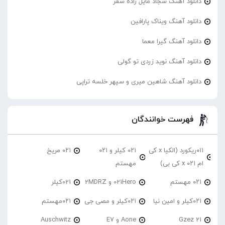
دانلود آهنگ سجاد مایل زاده سفر
دانلود آهنگ ویناک پارافین
دانلود آهنگ گیرا معما
دانلود آهنگ نوید زردی تو گولی
دانلود آهنگ شاهین میری و سپهر خلسه تراپی
فهرست خوانندگان
۰۱۱ریکورد (الکیا x کی
۰۲۱ کیلر و ۰۲۱
۰۲۱ مریخ
ام ۰۲۱ x کی بی)
مهستم
۰۲۱ مهستم
021Hero و 2MDRZ
021کیلر
۰۲۱کیلر و امین نیا
۰۲۱کیلر و مصی جی
۰۲۱مهستم
21 Gzez
Aone و E7
Auschwitz