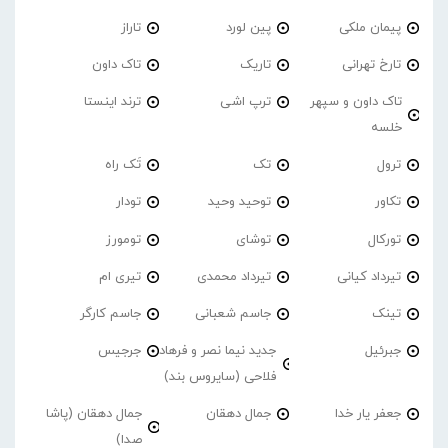
پیمان ملکی
پین لورد
تاراز
تارخ تهرانی
تاریک
تاک داون
تاک داون و سپهر
ترپ اشی
ترند اینستا
خلسه
ترول
تک
تَک راه
تکاور
توحید وحید
تودار
تورکال
توشای
تومورز
تیرداد کیانی
تیرداد محمدی
تیری ام
تینک
جاسم شعبانی
جاسم کارگر
جبرئیل
جدید نیما نصر و فرهاد
جرجیس
فلاحی (سایروس بند)
جعفر یار خدا
جمال دهقان
جمال دهقان (پاشا
صدا)