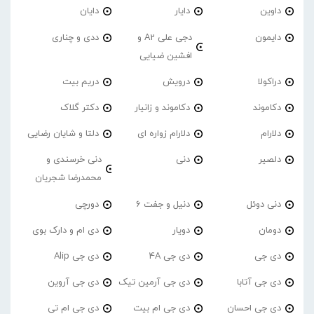
داوین
دایار
دایان
دایمون
دجی علی A2 و
ددی و چناری
افشین ضیایی
دراکولا
درویش
دریم بیت
دکاموند
دکاموند و زانیار
دکتر گلاک
دلارام
دلارام زواره ای
دلتا و شایان رضایی
دلصیر
دنی
دنی خرسندی و
محمدرضا شجریان
دنی دوئل
دنیل و جفت 6
دورچی
دومان
دویار
دی ام و دارک بوی
دی جی
دی جی 4A
دی جی Alip
دی جی آتابا
دی جی آرمین تیک
دی جی آروین
دی جی احسان
دی جی ام بیت
دی جی ام تی