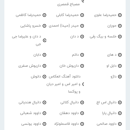
مصباح قمصری
حمیدرضا علوی
حمیدرضا کابلی
حمیدرضا کاظمی
حوران
حیدر (حیدا) احمدی
خسرو پاشایی
خلسه و بیگ رفی
د دان
د دان و علیرضا جی
جی
د های
دائم
دابان
دابل او
داریوش خان
داریوش صفری
داژو
دانلود آهنگ انعکاس
دانوش
و امیر اس و امیر دیان
و پوکسا
دانیال اس اچ
دانیال کلالی
دانیال هندیانی
دانیال یارا
داوود دهقان
داوود شعبانی
داوود صالحی
داوود قاسملونژاد
داوود یونسی