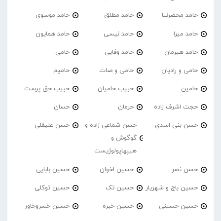
حامد محضرنیا
حامد مطلق
حامد موسوی
حامد میرا
حامد نیسی
حامد همایون
حامد هیرمان
حامد وفایی
حامی
حامی و رادیان
حامی و صات
حامیم
حامین
حبیب حامیان
حبیب حق پرست
حجت اشرف زاده
حرمان
حسان
حسن بنی اسدی
حسن شماعی زاده و
حسن علیقلی
گوگوش و
هیپهاپولوژیست
حسن نصر
حسین اخوان
حسین بابایی
حسین باج و شهریار
حسین تک
حسین توکلی
حسین حسینی
حسین خبره
حسین خسروخاور