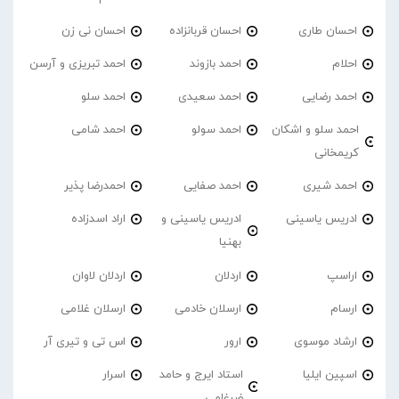
احسان طاری
احسان قربانزاده
احسان نی زن
احلام
احمد بازوند
احمد تبریزی و آرسن
احمد‌ رضایی
احمد سعیدی
احمد سلو
احمد سلو و اشکان
احمد سولو
احمد شامی
کریمخانی
احمد شیری
احمد صفایی
احمدرضا پذیر
ادریس یاسینی
ادریس یاسینی و
اراد اسدزاده
بهنیا
اراسپ
اردلان
اردلان لاوان
ارسام
ارسلان خادمی
ارسلان غلامی
ارشاد موسوی
ارور
اس تی و تیری آر
اسپین ایلیا
استاد ایرج و حامد
اسرار
ضرغامی