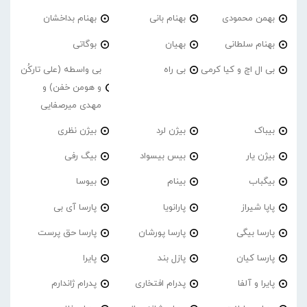
بهمن محمودی
بهنام بانی
بهنام بداخشان
بهنام سلطانی
بهیان
بوگاتی
بی ال اچ و کیا کرمی
بی راه
بی واسطه (علی تارکُن
و هومن خفن) و
مهدی میرصفایی
بیباک
بیژن لرد
بیژن نظری
بیژن یار
بیس بیسواد
بیگ رفی
بیگباب
بینام
بیوسا
پاپا شیراز
پارانویا
پارسا آی بی
پارسا بیگی
پارسا پورشان
پارسا حق پرست
پارسا کیان
پازل بند
پایرا
پایرا و آلفا
پدرام افتخاری
پدرام ژاندارم