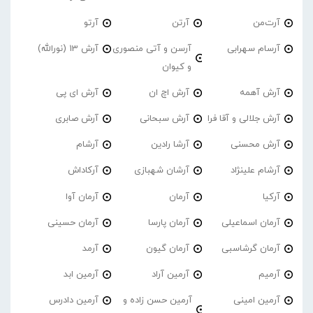
آرت‌من
آرتن
آرتو
آرسام سهرابی
آرسن و آتی منصوری
آرش 13 (نورالله)
و کیوان
آرش آهمه
آرش اچ ان
آرش ای پی
آرش جلالی و آقا فرا
آرش سبحانی
آرش صابری
آرش محسنی
آرشا رادین
آرشام
آرشام علینژاد
آرشان شهبازی
آرکاداش
آرکیا
آرمان
آرمان آوا
آرمان اسماعیلی
آرمان پارسا
آرمان حسینی
آرمان گرشاسبی
آرمان گیون
آرمد
آرمیم
آرمین آراد
آرمین ابد
آرمین امینی
آرمین حسن زاده و
آرمین دادرس