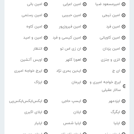
امیرمسعود ضیا
امین اعرابی
امین بانی
امین تیجی
امین حبیبی
امین رستمی
امین فرد
امین فیروزپور
امین کاوه
امین کاویانی
امین کیسی و فرد
امین و امید
امین یزدان
ان زی اس تو
انتظار
انزی و جنزی
اهورا کلهر
اویس آتشین
ای ج
ایدین بحری نژاد
ایرج خواجه امیری
ایرج خواجه امیری و
ایرمان
ایزاک
سالار عقیلی
ایزدمهر
ایسپ حاجی
ایکس‌ایکس‌ایکس‌پی
ایگرگ
ایلان
ایلای اکبری
ایلیا
ایلیا شمس
ایلیار