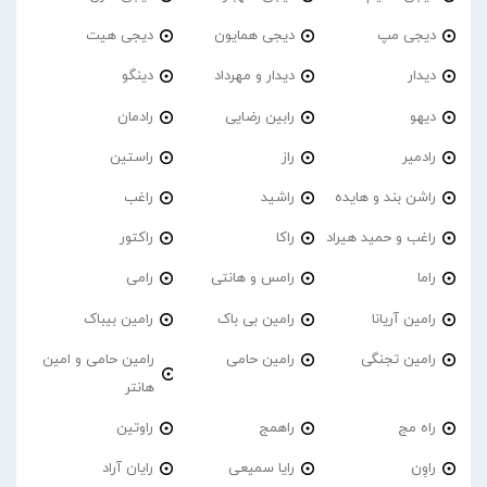
دیجی مپ
دیجی همایون
دیجی هیت
دیدار
دیدار و مهرداد
دینگو
دیهو
رابین رضایی
رادمان
رادمیر
راز
راستین
راشن بند و هایده
راشید
راغب
راغب و حمید هیراد
راکا
راکتور
راما
رامس و هانتی
رامی
رامین آریانا
رامین بی باک
رامین بیباک
رامین تجنگی
رامین حامی
رامین حامی و امین
هانتر
راه مج
راهمج
راوتین
راوِن
رایا سمیعی
رایان آراد