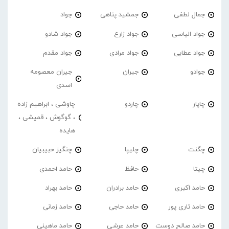
جمال لطفی
جمشید پناهی
جواد
جواد الیاسی
جواد زارع
جواد شادو
جواد عطایی
جواد مرادی
جواد مقدم
جوادو
جیران
جیران معصومه
اسدی
چاپار
چاردو
چاوشی ، ابراهیم زاده
، گوگوش ، قمیشی ،
هایده
چگنت
چلیپا
چنگیز حبیبیان
چیتا
حافظ
حامد احمدی
حامد اکبری
حامد برادران
حامد بهراد
حامد تاری پور
حامد حاجی
حامد زمانی
حامد صالح دوست
حامد عرشی
حامد ماهینی