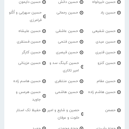
حسین خیرخواه
حسین دانش
حسین دایمون
حسین راد
حسین رحمانی
حسین سهرابی و اُکُلو
فرامرزی
حسین شفیعی
حسین عاشقی
حسین علیشاه
حسین عیدی
حسین فتحی
حسین فسنقری
حسین قنبری
حسین قیصری
حسین کارگر
حسین کنزو
حسین کینگ سد و
حسین مزینانی
امیر تاتاری
حسین مقام
حسین منتظری
حسین هاسم زاده
حسین هاشم زاده
حسین هاشمی
حسین هرمس و
جاوید
حصمن
حصین و شایع و امیر
حفیظ تک استار
خلوت و عرفان
حمزه رشیدی
حمزه محمدی
حمید