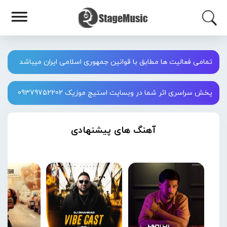
تمامی فعالیت ها مطابق با قوانین جمهوری اسلامی ایران میباشد
پخش سراسری اثر شما در وبسایت استیج موزیک 09379752202
آهنگ های پیشنهادی