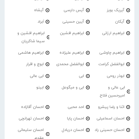
آیریک بویز
آیس دارسی
آیشاه
آیکان
آیین حسینی
اَبراد
ابراهیم ارزانی
ابراهیم افشین
ابراهیم افشین و
سیما شاکریان
ابراهیم چاوشی
ابراهیم علیزاده
ابراهیم هاشمی
ابوالفضل کرامت
ابوالفضل محمدی
ابوچ و اقرار
ابوذر روحی
ابی
ابی عالی
ابی عالی و
ابی و میگوعل
ابینو
امیرحسین فلاح
اثنا و رضا پیشرو
احد محبی
احسان آقازاده
احسان اسماعیلی
احسان پایا
احسان تهرانچی
احسان حسینی راد
احسان دریادل
احسان سلیمانی
مقدم