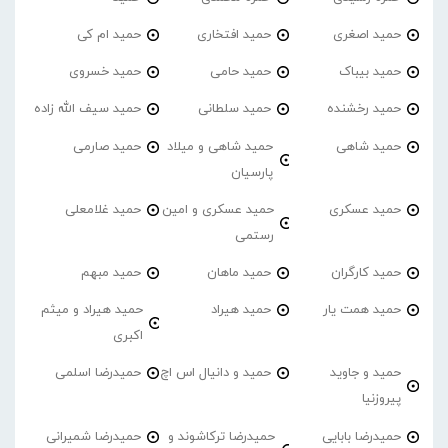
حمید اصغری
حمید افتخاری
حمید ام کی
حمید بیباک
حمید حامی
حمید خسروی
حمید رخشنده
حمید سلطانی
حمید سیف الله زاده
حمید شاهی
حمید شاهی و میلاد
حمید صارمی
پارسیان
حمید عسکری
حمید عسکری و امین
حمید غلامعلی
رستمی
حمید کارگران
حمید ماهان
حمید مبهم
حمید همت یار
حمید هیراد
حمید هیراد و میثم
اکبری
حمید و جاوید
حمید و دانیال اس اچ
حمیدرضا اسلمی
پیروزنیا
حمیدرضا بابایی
حمیدرضا ترکاشوند و
حمیدرضا شمیرانی