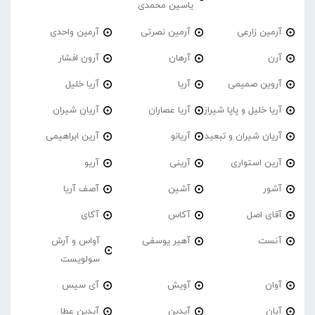
یاسین محمدی
آرمین زارعی
آرمین نصرتی
آرمین واحدی
آرن
آرهان
آرون افشار
آروین صمیمی
آریا
آریا خلیل
آریا خلیل و پاپا شیراز
آریا عصاران
آریان شیران
آریان شیران و تبعید
آریانو
آرین ابراهیمی
آرین استواری
آرینی
آریو
آشور
آشین
آصف آریا
آقای اصل
آکاس
آکای
آنست
آهیر یوسفی
آواس و آرش
سولویست
آوان
آویش
آی سیس
آیان
آیدین
آیدین عطا