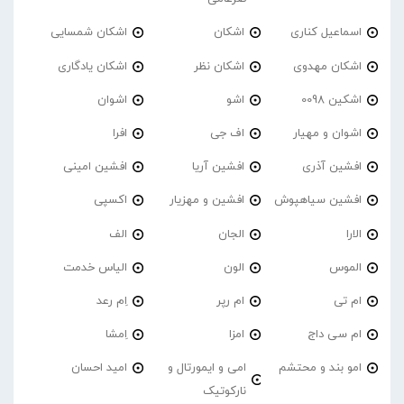
اسماعیل کناری
اشکان
اشکان شمسایی
اشکان مهدوی
اشکان نظر
اشکان یادگاری
اشکین 0098
اشو
اشوان
اشوان و مهیار
اف جی
افرا
افشین آذری
افشین آریا
افشین امینی
افشین سیاهپوش
افشین و مهزیار
اکسپی
الارا
الجان
الف
الموس
الون
الیاس خدمت
ام تی
ام رپر
اِم رعد
ام سی داج
امزا
اِمشا
امو بند و محتشم
امی و ایمورتال و
امید احسان
نارکوتیک