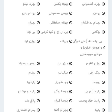
بهزاد آشتیانی
بهزاد پکس
بهزاد لیتو
بهمن
بهمن محمودی
بهنام بانی
بهنام بداخشان
بهنام سلطانی
بهیان
بوگاتی
بی ال اچ و کیا کرمی
بی راه
بی واسطه (علی تارکُن
بیباک
بیژن لرد
و هومن خفن) و
مهدی میرصفایی
بیژن نظری
بیژن یار
بیس بیسواد
بیگ رفی
بیگباب
بینام
بیوسا
پاپا شیراز
پارانویا
پارسا آی بی
پارسا بیگی
پارسا پورشان
پارسا حق پرست
پارسا کیان
پازل بند
پایرا
پایرا و آلفا
پدرام افتخاری