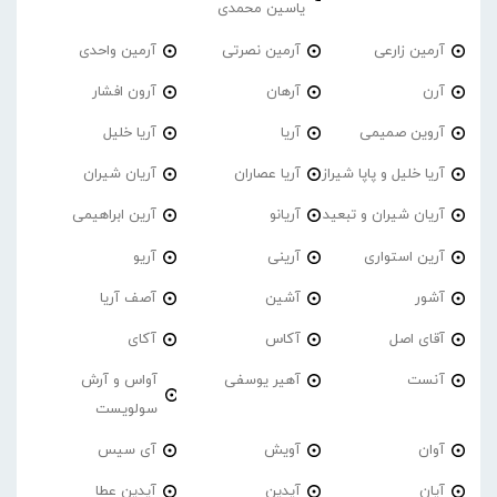
یاسین محمدی
آرمین زارعی
آرمین نصرتی
آرمین واحدی
آرن
آرهان
آرون افشار
آروین صمیمی
آریا
آریا خلیل
آریا خلیل و پاپا شیراز
آریا عصاران
آریان شیران
آریان شیران و تبعید
آریانو
آرین ابراهیمی
آرین استواری
آرینی
آریو
آشور
آشین
آصف آریا
آقای اصل
آکاس
آکای
آنست
آهیر یوسفی
آواس و آرش
سولویست
آوان
آویش
آی سیس
آیان
آیدین
آیدین عطا