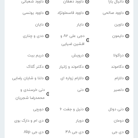
دانیال یارا
داوود دهقان
داوود شعبانی
داوود صالحی
داوود قاسملونژاد
داوود یونسی
داوین
دایار
دایان
دایمون
دجی علی A2 و
ددی و چناری
افشین ضیایی
دراکولا
درویش
دریم بیت
دکاموند
دکاموند و زانیار
دکتر گلاک
دلارام
دلارام زواره ای
دلتا و شایان رضایی
دلصیر
دنی
دنی خرسندی و
محمدرضا شجریان
دنی دوئل
دنیل و جفت 6
دورچی
دومان
دویار
دی ام و دارک بوی
دی جی
دی جی 4A
دی جی Alip