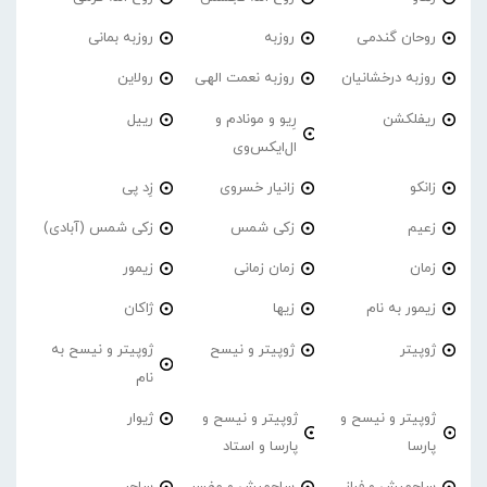
روحان گندمی
روزبه
روزبه بمانی
روزبه درخشانیان
روزبه نعمت الهی
رولاین
ریفلکشن
رِیو و مونادم و
رییل
ال‌ایکس‌وی
زانکو
زانیار خسروی
زِد پی
زعیم
زکی شمس
زکی شمس (آبادی)
زمان
زمان زمانی
زیمور
زیمور به نام
زیها
ژاکان
ژوپیتر
ژوپیتر و نیسح
ژوپیتر و نیسح به
نام
ژوپیتر و نیسح و
ژوپیتر و نیسح و
ژیوار
پارسا
پارسا و استاد
ساچمیش و فراز
ساچمیش و مفسر
ساحر