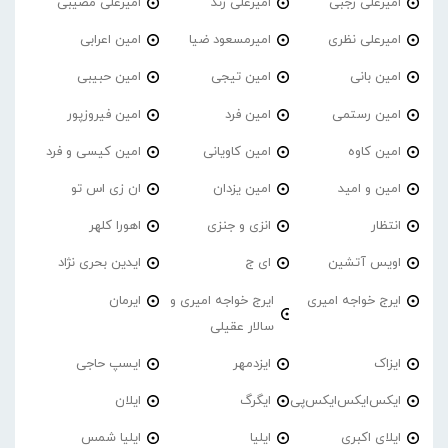
امیرعلی رجبی
امیرعلی زند
امیرعلی مصیبی
امیرعلی نظری
امیرمسعود ضیا
امین اعرابی
امین بانی
امین تیجی
امین حبیبی
امین رستمی
امین فرد
امین فیروزپور
امین کاوه
امین کاویانی
امین کیسی و فرد
امین و امید
امین یزدان
ان زی اس تو
انتظار
انزی و جنزی
اهورا کلهر
اویس آتشین
ای ج
ایدین بحری نژاد
ایرج خواجه امیری
ایرج خواجه امیری و
ایرمان
سالار عقیلی
ایزاک
ایزدمهر
ایسپ حاجی
ایکس‌ایکس‌ایکس‌پی
ایگرگ
ایلان
ایلای اکبری
ایلیا
ایلیا شمس