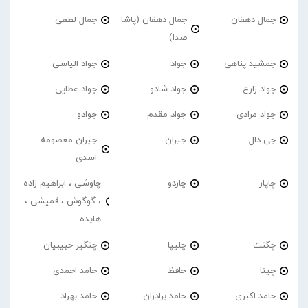
جمال دهقان
جمال دهقان (پاشا
جمال لطفی
صدا)
جمشید پناهی
جواد
جواد الیاسی
جواد زارع
جواد شادو
جواد عطایی
جواد مرادی
جواد مقدم
جوادو
جی دال
جیران
جیران معصومه
اسدی
چاپار
چاردو
چاوشی ، ابراهیم زاده
، گوگوش ، قمیشی ،
هایده
چگنت
چلیپا
چنگیز حبیبیان
چیتا
حافظ
حامد احمدی
حامد اکبری
حامد برادران
حامد بهراد