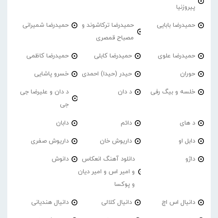
پیروزنیا
حمیدرضا بابایی
حمیدرضا ترکاشوند و
حمیدرضا شمیرانی
مصباح قمصری
حمیدرضا علوی
حمیدرضا کابلی
حمیدرضا کاظمی
حوران
حیدر (حیدا) احمدی
خسرو پاشایی
خلسه و بیگ رفی
د دان
د دان و علیرضا جی
جی
د های
دائم
دابان
دابل او
داریوش خان
داریوش صفری
داژو
دانلود آهنگ انعکاس
دانوش
و امیر اس و امیر دیان
و پوکسا
دانیال اس اچ
دانیال کلالی
دانیال هندیانی