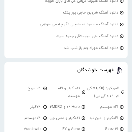
دانلود آهنگ علیرضا قربانی گل های باران خورده
دانلود آهنگ شروین حاجی پور پتک
دانلود آهنگ مسعود اسماعیلی دگر چه می خواهی
دانلود آهنگ علی میرصادقی جعبه سیاه
دانلود آهنگ مهراد جم باز شب شد
فهرست خوانندگان
۰۱۱ریکورد (الکیا x کی
۰۲۱ کیلر و ۰۲۱
۰۲۱ مریخ
ام ۰۲۱ x کی بی)
مهستم
۰۲۱ مهستم
021Hero و 2MDRZ
021کیلر
۰۲۱کیلر و امین نیا
۰۲۱کیلر و مصی جی
۰۲۱مهستم
21 Gzez
Aone و E7
Auschwitz