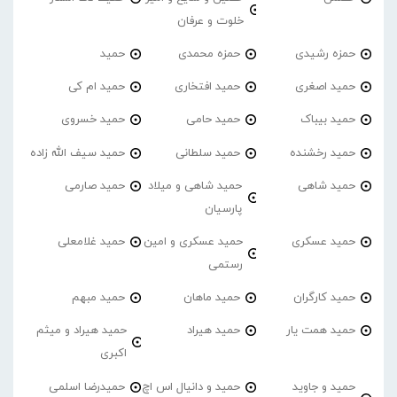
خلوت و عرفان
حمزه رشیدی
حمزه محمدی
حمید
حمید اصغری
حمید افتخاری
حمید ام کی
حمید بیباک
حمید حامی
حمید خسروی
حمید رخشنده
حمید سلطانی
حمید سیف الله زاده
حمید شاهی
حمید شاهی و میلاد
حمید صارمی
پارسیان
حمید عسکری
حمید عسکری و امین
حمید غلامعلی
رستمی
حمید کارگران
حمید ماهان
حمید مبهم
حمید همت یار
حمید هیراد
حمید هیراد و میثم
اکبری
حمید و جاوید
حمید و دانیال اس اچ
حمیدرضا اسلمی