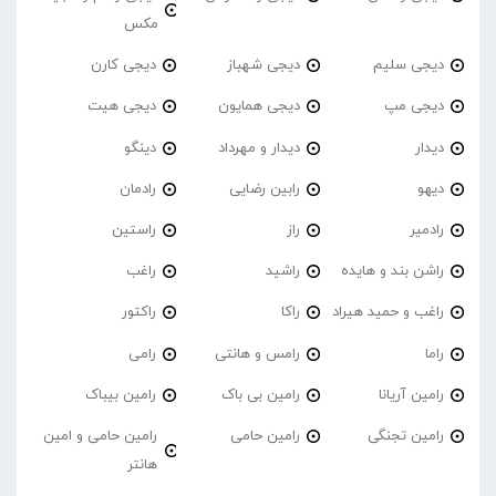
مکس
دیجی سلیم
دیجی شهباز
دیجی کارن
دیجی مپ
دیجی همایون
دیجی هیت
دیدار
دیدار و مهرداد
دینگو
دیهو
رابین رضایی
رادمان
رادمیر
راز
راستین
راشن بند و هایده
راشید
راغب
راغب و حمید هیراد
راکا
راکتور
راما
رامس و هانتی
رامی
رامین آریانا
رامین بی باک
رامین بیباک
رامین تجنگی
رامین حامی
رامین حامی و امین
هانتر