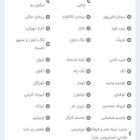
نوابی
نیکول یو
پیمان قلی‌پور
پیمان کاکاوند
پیمان ملکی
پین لورد
تاراز
تارخ تهرانی
تاریک
تاک داون
تاک داون و سپهر
خلسه
ترپ اشی
ترند اینستا
ترول
تک
تَک راه
تکاور
توحید وحید
تودار
تورکال
توشای
تومورز
تیرداد کیانی
تیرداد محمدی
تیری ام
تینک
جاسم شعبانی
جاسم کارگر
جبرئیل
جدید نیما نصر و فرهاد
جرجیس
جعفر یار خدا
فلاحی (سایروس بند)