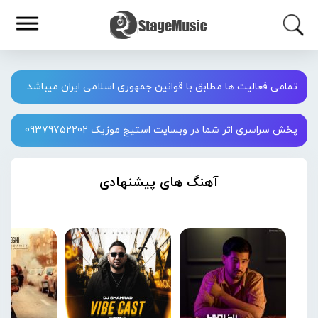
تمامی فعالیت ها مطابق با قوانین جمهوری اسلامی ایران میباشد
پخش سراسری اثر شما در وبسایت استیج موزیک 09379752202
آهنگ های پیشنهادی