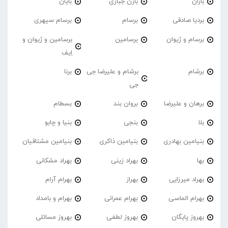
باران
بارن جباری
بایان
بردیا صادقی
برسام
برسام سپهری
برسام و ژیوان
برسامین
برسامین و ژیوان و
اِیف
برشام
برشام و علیرضا جی
برنا
جی
برهان و علیرضا
بروان بند
بسطام
بلا
بنجی
بنیا و چابو
بنیامین بهادری
بنیامین ذاکری
بنیامین مشتاقیان
بها
بهراد زینی
بهراد مشکانی
بهراد میرزایی
بهراز
بهرام آرام
بهرام الماسی
بهرام عمرانی
بهرام و بامداد
بهروز پایگان
بهروز لطفی
بهروز مسائلی