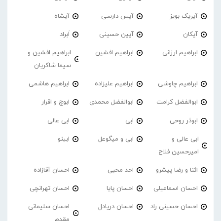
آیریک بویز
آیس دارسی
آیشاه
آیکان
آیین حسینی
اَبراد
ابراهیم ارزانی
ابراهیم افشین
ابراهیم افشین و
سیما شاکریان
ابراهیم چاوشی
ابراهیم علیزاده
ابراهیم هاشمی
ابوالفضل کرامت
ابوالفضل محمدی
ابوچ و اقرار
ابوذر روحی
ابی
ابی عالی
ابی عالی و
ابی و میگوعل
ابینو
امیرحسین فلاح
اثنا و رضا پیشرو
احد محبی
احسان آقازاده
احسان اسماعیلی
احسان پایا
احسان تهرانچی
احسان حسینی راد
احسان دریادل
احسان سلیمانی
مقدم