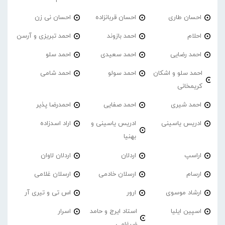
احسان طاری
احسان قربانزاده
احسان نی زن
احلام
احمد بازوند
احمد تبریزی و آرسن
احمد‌ رضایی
احمد سعیدی
احمد سلو
احمد سلو و اشکان
احمد سولو
احمد شامی
کریمخانی
احمد شیری
احمد صفایی
احمدرضا پذیر
ادریس یاسینی
ادریس یاسینی و
اراد اسدزاده
بهنیا
اراسپ
اردلان
اردلان لاوان
ارسام
ارسلان خادمی
ارسلان غلامی
ارشاد موسوی
ارور
اس تی و تیری آر
اسپین ایلیا
استاد ایرج و حامد
اسرار
ضرغامی