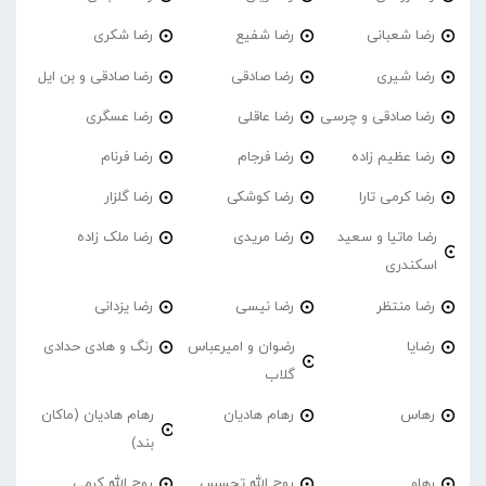
رضا شعبانی
رضا شفیع
رضا شکری
رضا شیری
رضا صادقی
رضا صادقی و بن ایل
رضا صادقی و چرسی
رضا عاقلی
رضا عسگری
رضا عظیم زاده
رضا فرجام
رضا فرنام
رضا کرمی تارا
رضا کوشکی
رضا گلزار
رضا ماتیا و سعید
رضا مریدی
رضا ملک زاده
اسکندری
رضا منتظر
رضا نیسی
رضا یزدانی
رضایا
رضوان و امیرعباس
رنگ و هادی حدادی
گلاب
رهاس
رهام هادیان
رهام هادیان (ماکان
بند)
رهاو
روح الله تجسس
روح الله کرمی