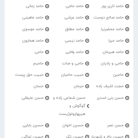
حامد تاری پور
حامد حاجی
حامد زمانی
حامد صالح دوست
حامد عرشی
حامد ماهینی
حامد محضرنیا
حامد مطلق
حامد موسوی
حامد میرا
حامد نیسی
حامد همایون
حامد هیرمان
حامد وفایی
حامی
حامی و رادیان
حامی و صات
حامیم
حامین
حبیب حامیان
حبیب حق پرست
حجت اشرف زاده
حرمان
حسان
حسن بنی اسدی
حسن شماعی زاده و
حسن علیقلی
گوگوش و
هیپهاپولوژیست
حسن نصر
حسین اخوان
حسین بابایی
حسین باج و شهریار
حسین تک
حسین توکلی