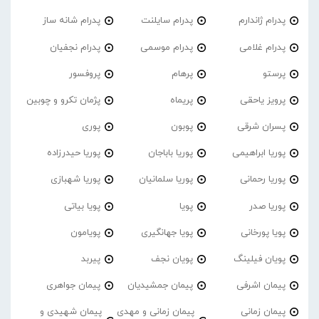
پدرام ژاندارم
پدرام‌ سایلنت
پدرام شانه ساز
پدرام غلامی
پدرام موسمی
پدرام نجفیان
پرستو
پرهام
پروفسور
پرویز یاحقی
پریماه
پژمان تکرو و چوبین
پسران شرقی
پوبون
پوری
پوریا ابراهیمی
پوریا باباجان
پوریا حیدرزاده
پوریا رحمانی
پوریا سلمانیان
پوریا شهبازی
پوریا صدر
پویا
پویا بیاتی
پویا پورخانی
پویا جهانگیری
پویامون
پویان فیلینگ
پویان نجف
پیربد
پیمان اشرفی
پیمان جمشیدیان
پیمان جواهری
پیمان زمانی
پیمان زمانی و مهدی
پیمان شهیدی و