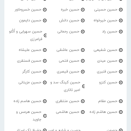
حسین حسینی
حسین خبره
حسین خسروخاور
حسین خیرخواه
حسین دانش
حسین دایمون
حسین راد
حسین رحمانی
حسین سهرابی و اُکُلو
فرامرزی
حسین شفیعی
حسین عاشقی
حسین علیشاه
حسین عیدی
حسین فتحی
حسین فسنقری
حسین قنبری
حسین قیصری
حسین کارگر
حسین کنزو
حسین کینگ سد و
حسین مزینانی
امیر تاتاری
حسین مقام
حسین منتظری
حسین هاسم زاده
حسین هاشم زاده
حسین هاشمی
حسین هرمس و
جاوید
حصمن
حصین و شایع و امیر
حفیظ تک استار