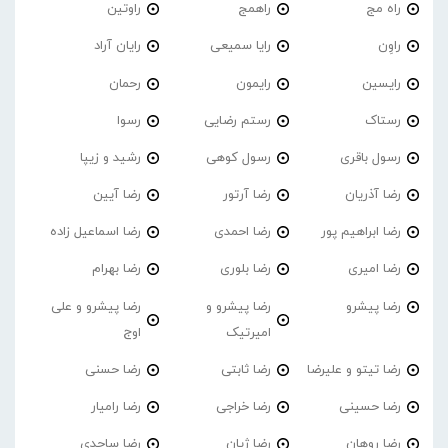
راه مج
راهمج
راوتین
راوِن
رایا سمیعی
رایان آراد
رایسین
رایمون
رحمان
رستاک
رستم رضایی
رسوا
رسول باقری
رسول کوهی
رشید و زیپا
رضا آذریان
رضا آرتور
رضا آیین
رضا ابراهیم پور
رضا احمدی
رضا اسماعیل زاده
رضا امیری
رضا بلوری
رضا بهرام
رضا پیشرو
رضا پیشرو و
رضا پیشرو و علی
امیرتیک
اوج
رضا تیتو و علیرضا
رضا ثابتی
رضا حسنی
رضا حسینی
رضا خراجی
رضا رامیار
رضا روهان
رضا ژیان
رضا ساجدی