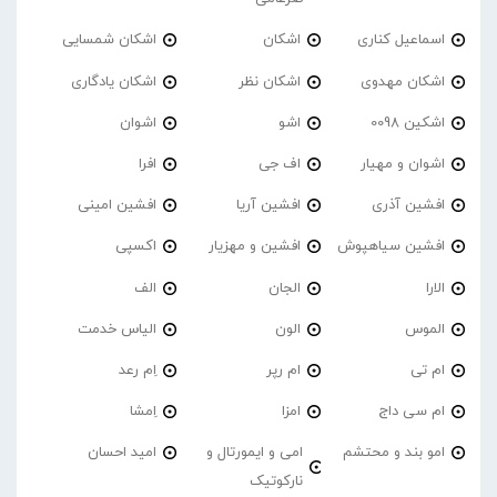
اسماعیل کناری
اشکان
اشکان شمسایی
اشکان مهدوی
اشکان نظر
اشکان یادگاری
اشکین 0098
اشو
اشوان
اشوان و مهیار
اف جی
افرا
افشین آذری
افشین آریا
افشین امینی
افشین سیاهپوش
افشین و مهزیار
اکسپی
الارا
الجان
الف
الموس
الون
الیاس خدمت
ام تی
ام رپر
اِم رعد
ام سی داج
امزا
اِمشا
امو بند و محتشم
امی و ایمورتال و
امید احسان
نارکوتیک