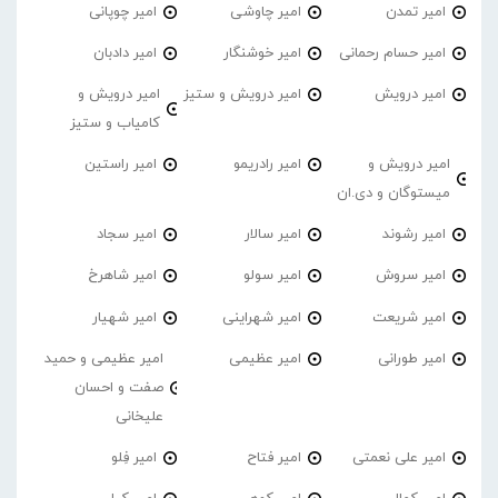
امیر تمدن
امیر چاوشی
امیر چوپانی
امیر حسام رحمانی
امیر خوشنگار
امیر دادبان
امیر درویش
امیر درویش و ستیز
امیر درویش و
کامیاب و ستیز
امیر درویش و
امیر رادریمو
امیر راستین
میستوگان و دی.ان
امیر رشوند
امیر سالار
امیر سجاد
امیر سروش
امیر سولو
امیر شاهرخ
امیر شریعت
امیر شهراینی
امیر شهیار
امیر طورانی
امیر عظیمی
امیر عظیمی و حمید
صفت و احسان
علیخانی
امیر علی نعمتی
امیر فتاح
امیر فِلو