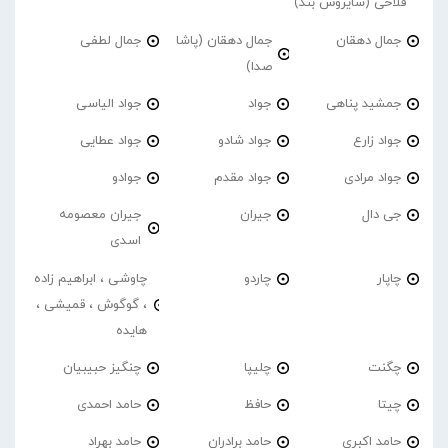
فلاحی (سایروس بند)
جمال دهقان
جمال دهقان (پاشا
جمال لطفی
صدا)
جمشید پناهی
جواد
جواد الیاسی
جواد زارع
جواد شادو
جواد عطایی
جواد مرادی
جواد مقدم
جوادو
جی دال
جیران
جیران معصومه
اسدی
چاپار
چاردو
چاوشی ، ابراهیم زاده
، گوگوش ، قمیشی ،
هایده
چگنت
چلیپا
چنگیز حبیبیان
چیتا
حافظ
حامد احمدی
حامد اکبری
حامد برادران
حامد بهراد