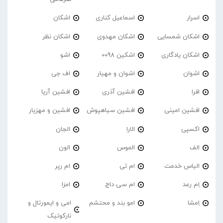
اسرار
اسماعیل کناری
اشکان
اشکان شمسایی
اشکان مهدوی
اشکان نظر
اشکان یادگاری
اشکین 0098
اشو
اشوان
اشوان و مهیار
اف جی
افرا
افشین آذری
افشین آریا
افشین امینی
افشین سیاهپوش
افشین و مهزیار
اکسپی
الارا
الجان
الف
الموس
الون
الیاس خدمت
ام تی
ام رپر
اِم رعد
ام سی داج
امزا
اِمشا
امو بند و محتشم
امی و ایمورتال و
نارکوتیک