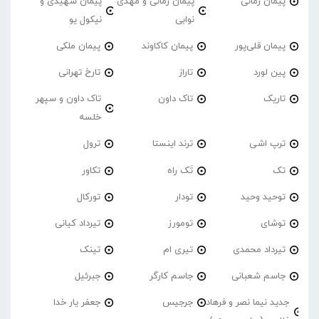
پیمان زمانی
پیمان زمانی و مهدی
پیمان شهیدی و
نوابی
نیکول یو
پیمان قلی‌پور
پیمان کاکاوند
پیمان ملکی
پین لورد
تاراز
تارخ تهرانی
تاریک
تاک داون
تاک داون و سپهر
خلسه
ترپ اشی
ترند اینستا
ترول
تک
تَک راه
تکاور
توحید وحید
تودار
تورکال
توشای
تومورز
تیرداد کیانی
تیرداد محمدی
تیری ام
تینک
جاسم شعبانی
جاسم کارگر
جبرئیل
جدید نیما نصر و فرهاد
جرجیس
جعفر یار خدا