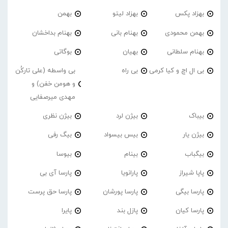
بهزاد پکس
بهزاد لیتو
بهمن
بهمن محمودی
بهنام بانی
بهنام بداخشان
بهنام سلطانی
بهیان
بوگاتی
بی ال اچ و کیا کرمی
بی راه
بی واسطه (علی تارکُن
و هومن خفن) و
مهدی میرصفایی
بیباک
بیژن لرد
بیژن نظری
بیژن یار
بیس بیسواد
بیگ رفی
بیگباب
بینام
بیوسا
پاپا شیراز
پارانویا
پارسا آی بی
پارسا بیگی
پارسا پورشان
پارسا حق پرست
پارسا کیان
پازل بند
پایرا