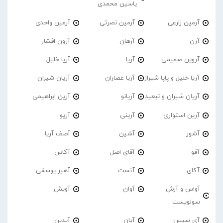
یاسین محمدی
آرمین زارعی
آرمین نصرتی
آرمین واحدی
آرن
آرهان
آرون افشار
آروین صمیمی
آریا
آریا خلیل
آریا خلیل و پاپا شیراز
آریا عصاران
آریان شیران
آریان شیران و تبعید
آریانو
آرین ابراهیمی
آرین استواری
آرینی
آریو
آشور
آشین
آصف آریا
آفو
آقای اصل
آکاس
آکای
آنست
آهیر یوسفی
آواس و آرش
آوان
آویش
سولویست
آی سیس
آیان
آیدین