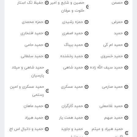
حصمن
حصین و شایع و امیر
حفیظ تک استار
خلوت و عرفان
حمرض
حمزه رشیدی
حمزه محمدی
حمید
حمید اصغری
حمید افتخاری
حمید ام کی
حمید بیباک
حمید حامی
حمید خسروی
حمید رخشنده
حمید سلطانی
حمید سیف الله زاده
حمید شاهی
حمید شاهی و میلاد
پارسیان
حمید صارمی
حمید عسکری
حمید عسکری و امین
رستمی
حمید غلامعلی
حمید کارگران
حمید ماهان
حمید مبهم
حمید همت یار
حمید هیراد
حمید هیراد و میثم
حمید و جاوید
حمید و دانیال اس اچ
اکبری
پیروزنیا