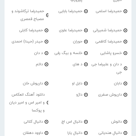
حمیدرضا اسلمی
حمیدرضا بابایی
حمیدرضا ترکاشوند و
مصباح قمصری
حمیدرضا شمیرانی
حمیدرضا علوی
حمیدرضا کابلی
حمیدرضا کاظمی
حوران
حیدر (حیدا) احمدی
خسرو پاشایی
خلسه و بیگ رفی
د دان
د دان و علیرضا جی
د های
دائم
جی
دابان
دابل او
داریوش خان
داریوش صفری
داژو
دانلود آهنگ انعکاس
و امیر اس و امیر دیان
و پوکسا
دانوش
دانیال اس اچ
دانیال کلالی
دانیال هندیانی
دانیال یارا
داوود دهقان