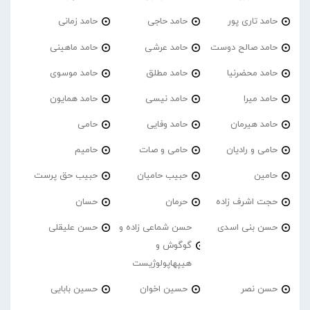
حامد تاری پور
حامد حاجی
حامد زمانی
حامد صالح دوست
حامد عرشی
حامد ماهینی
حامد محضرنیا
حامد مطلق
حامد موسوی
حامد میرا
حامد نیسی
حامد همایون
حامد هیرمان
حامد وفایی
حامی
حامی و رادیان
حامی و صات
حامیم
حامین
حبیب حامیان
حبیب حق پرست
حجت اشرف زاده
حرمان
حسان
حسن بنی اسدی
حسن شماعی زاده و
حسن علیقلی
گوگوش و
هیپهاپولوژیست
حسن نصر
حسین اخوان
حسین بابایی