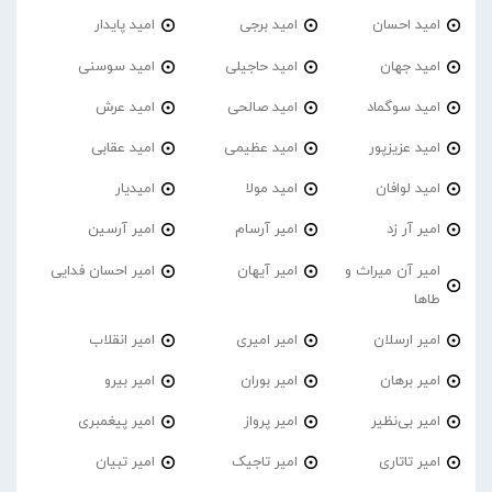
امید احسان
امید برجی
امید پایدار
امید جهان
امید حاجیلی
امید سوسنی
امید سوگماد
امید صالحی
امید عرش
امید عزیزپور
امید عظیمی
امید عقابی
امید لوافان
امید مولا
امیدیار
امیر آر زد
امیر آرسام
امیر آرسین
امیر آن میراث و
امیر آیهان
امیر احسان فدایی
طاها
امیر ارسلان
امیر امیری
امیر انقلاب
امیر برهان
امیر‌ بوران
امیر بیرو
امیر بی‌نظیر
امیر پرواز
امیر پیغمبری
امیر تاتاری
امیر تاجیک
امیر تبیان