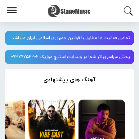
تمامی فعالیت ها مطابق با قوانین جمهوری اسلامی ایران میباشد
پخش سراسری اثر شما در وبسایت استیج موزیک 09379752202
آهنگ های پیشنهادی