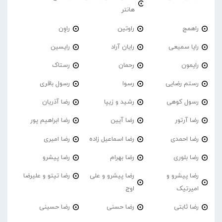
هانتر
راهمج
راوتین
راوِن
رایا سمیعی
رایان آراد
رایسین
رایمون
رحمان
رستاک
رستم رضایی
رسوا
رسول باقری
رسول کوهی
رشید و زیپا
رضا آذریان
رضا آرتور
رضا آیین
رضا ابراهیم پور
رضا احمدی
رضا اسماعیل زاده
رضا امیری
رضا بلوری
رضا بهرام
رضا پیشرو
رضا پیشرو و
رضا پیشرو و علی
رضا تیتو و علیرضا
امیرتیک
اوج
رضا ثابتی
رضا حسنی
رضا حسینی