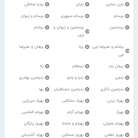
بارن جباری
بایان
بردیا صادقی
برسام
برسام سپهری
برسام و ژیوان
برسامین
برسامین و ژیوان و
برشام
اِیف
برشام و علیرضا جی
برنا
برهان و علیرضا
جی
بروان بند
بسطام
بلا
بنجی
بنیا و چابو
بنیامین بهادری
بنیامین ذاکری
بنیامین مشتاقیان
بها
بهراد زینی
بهراد مشکانی
بهراد میرزایی
بهراز
بهرام آرام
بهرام الماسی
بهرام عمرانی
بهرام و بامداد
بهروز پایگان
بهروز لطفی
بهروز مسائلی
بهزاد آشتیانی