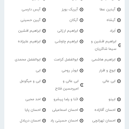
آیدین عطا
آیریک بویز
آیس دارسی
آیشاه
آیکان
آیین حسینی
اَبراد
ابراهیم ارزانی
ابراهیم افشین
ابراهیم افشین و
ابراهیم چاوشی
ابراهیم علیزاده
سیما شاکریان
ابراهیم هاشمی
ابوالفضل کرامت
ابوالفضل محمدی
ابوچ و اقرار
ابوذر روحی
ابی
ابی عالی
ابی عالی و
ابی و میگوعل
امیرحسین فلاح
ابینو
اثنا و رضا پیشرو
احد محبی
احسان آقازاده
احسان اسماعیلی
احسان پایا
احسان تهرانچی
احسان حسینی راد
احسان دریادل