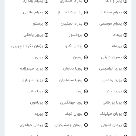
پایرا و آلفا
پدرام افتخاری
پدرام ژاندارم
پدرام‌ سایلنت
پدرام شانه ساز
پدرام غلامی
پدرام موسمی
پدرام نجفیان
پرستو
پرهام
پروفسور
پرویز یاحقی
پریماه
پژمان تکرو
پژمان تکرو و چوبین
پسران شرقی
پوبون
پوری
پوریا ابراهیمی
پوریا باباجان
پوریا حیدرزاده
پوریا رحمانی
پوریا سلمانیان
پوریا شهبازی
پوریا صدر
پویا
پویا بیاتی
پویا پورخانی
پویا جهانگیری
پویامون
پویان فیلینگ
پویان نجف
پیربد
پیمان اشرفی
پیمان جمشیدیان
پیمان جواهری