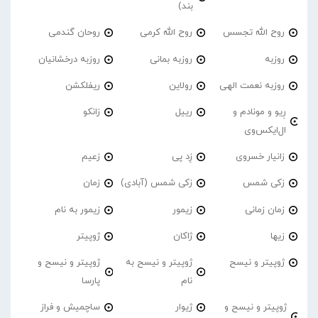
بند)
روح الله تجسس
روح الله کرمی
روحان گندمی
روزبه
روزبه بمانی
روزبه درخشانیان
روزبه نعمت الهی
رولاین
ریفلکشن
رِیو و مونادم و
رییل
زانکو
ال‌ایکس‌وی
زانیار خسروی
زِد پی
زعیم
زکی شمس
زکی شمس (آبادی)
زمان
زمان زمانی
زیمور
زیمور به نام
زیها
ژاکان
ژوپیتر
ژوپیتر و نیسح
ژوپیتر و نیسح به
ژوپیتر و نیسح و
نام
پارسا
ژوپیتر و نیسح و
ژیوار
ساچمیش و فراز