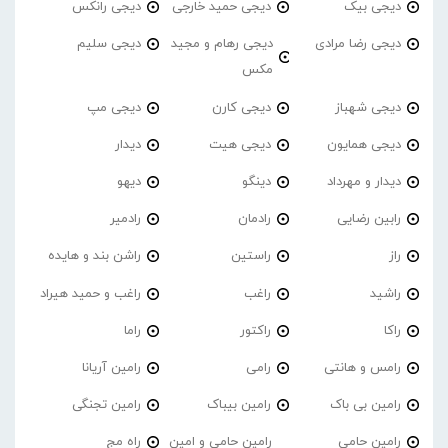
دیجی بیک
دیجی حمید خارجی
دیجی رانکس
دیجی رضا مرادی
دیجی رهام و مجید
دیجی سلیم
مکس
دیجی شهباز
دیجی کارن
دیجی مپ
دیجی همایون
دیجی هیت
دیدار
دیدار و مهرداد
دینگو
دیهو
رابین رضایی
رادمان
رادمیر
راز
راستین
راشن بند و هایده
راشید
راغب
راغب و حمید هیراد
راکا
راکتور
راما
رامس و هانتی
رامی
رامین آریانا
رامین بی باک
رامین بیباک
رامین تجنگی
رامین حامی
رامین حامی و امین
راه مج