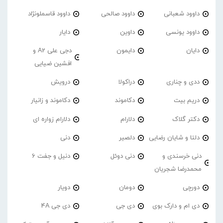
داوود شعبانی
داوود صالحی
داوود قاسملونژاد
داوود یونسی
داوین
دایار
دایان
دایمون
دجی علی A2 و
افشین ضیایی
ددی و چناری
دراکولا
درویش
دریم بیت
دکاموند
دکاموند و زانیار
دکتر گلاک
دلارام
دلارام زواره ای
دلتا و شایان رضایی
دلصیر
دنی
دنی خرسندی و
دنی دوئل
دنیل و جفت 6
محمدرضا شجریان
دورچی
دومان
دویار
دی ام و دارک بوی
دی جی
دی جی 4A