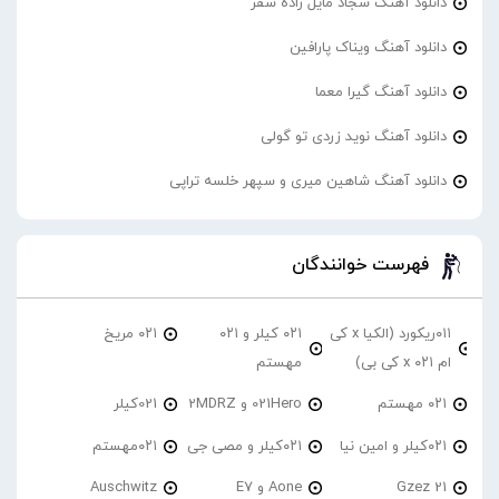
دانلود آهنگ سجاد مایل زاده سفر
دانلود آهنگ ویناک پارافین
دانلود آهنگ گیرا معما
دانلود آهنگ نوید زردی تو گولی
دانلود آهنگ شاهین میری و سپهر خلسه تراپی
فهرست خوانندگان
۰۱۱ریکورد (الکیا x کی
۰۲۱ کیلر و ۰۲۱
۰۲۱ مریخ
ام ۰۲۱ x کی بی)
مهستم
۰۲۱ مهستم
021Hero و 2MDRZ
021کیلر
۰۲۱کیلر و امین نیا
۰۲۱کیلر و مصی جی
۰۲۱مهستم
21 Gzez
Aone و E7
Auschwitz