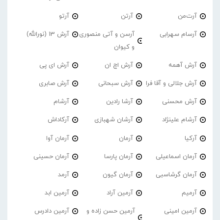
آرت‌من
آرتن
آرتو
آرسام سهرابی
آرسن و آتی منصوری
آرش 13 (نورالله)
و کیوان
آرش آهمه
آرش اچ ان
آرش ای پی
آرش جلالی و آقا فرا
آرش سبحانی
آرش صابری
آرش محسنی
آرشا رادین
آرشام
آرشام علینژاد
آرشان شهبازی
آرکاداش
آرکیا
آرمان
آرمان آوا
آرمان اسماعیلی
آرمان پارسا
آرمان حسینی
آرمان گرشاسبی
آرمان گیون
آرمد
آرمیم
آرمین آراد
آرمین ابد
آرمین امینی
آرمین حسن زاده و
آرمین دادرس