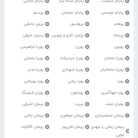
پدرام‌ سایلنت
پدرام شانه ساز
پدرام غلامی
پدرام موسمی
پدرام نجفیان
پرستو
پرهام
پروفسور
پرویز یاحقی
پریماه
پژمان تکرو و چوبین
پسران شرقی
پوبون
پوری
پوریا ابراهیمی
پوریا باباجان
پوریا حیدرزاده
پوریا رحمانی
پوریا سلمانیان
پوریا شهبازی
پوریا صدر
پویا
پویا بیاتی
پویا پورخانی
پویا جهانگیری
پویامون
پویان فیلینگ
پویان نجف
پیربد
پیمان اشرفی
پیمان جمشیدیان
پیمان جواهری
پیمان زمانی
پیمان زمانی و مهدی
پیمان قلی‌پور
پیمان کاکاوند
نوابی