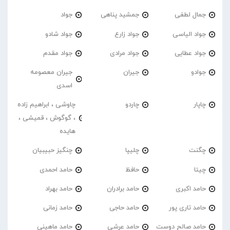
جمال لطفی
جمشید پناهی
جواد
جواد الیاسی
جواد زارع
جواد شادو
جواد عطایی
جواد مرادی
جواد مقدم
جوادو
جیران
جیران معصومه
اسدی
چاپار
چاردو
چاوشی ، ابراهیم زاده
، گوگوش ، قمیشی ،
هایده
چگنت
چلیپا
چنگیز حبیبیان
چیتا
حافظ
حامد احمدی
حامد اکبری
حامد برادران
حامد بهراد
حامد تاری پور
حامد حاجی
حامد زمانی
حامد صالح دوست
حامد عرشی
حامد ماهینی