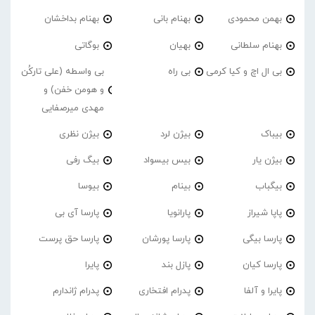
بهمن محمودی
بهنام بانی
بهنام بداخشان
بهنام سلطانی
بهیان
بوگاتی
بی ال اچ و کیا کرمی
بی راه
بی واسطه (علی تارکُن
و هومن خفن) و
مهدی میرصفایی
بیباک
بیژن لرد
بیژن نظری
بیژن یار
بیس بیسواد
بیگ رفی
بیگباب
بینام
بیوسا
پاپا شیراز
پارانویا
پارسا آی بی
پارسا بیگی
پارسا پورشان
پارسا حق پرست
پارسا کیان
پازل بند
پایرا
پایرا و آلفا
پدرام افتخاری
پدرام ژاندارم