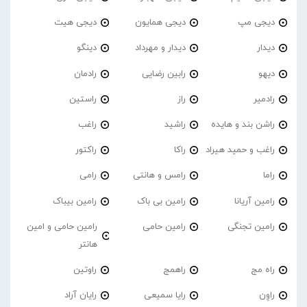
دیجی مپ
دیجی همایون
دیجی هیت
دیدار
دیدار و مهرداد
دینگو
دیهو
رابین رضایی
رادمان
رادمیر
راز
راستین
راشن بند و هایده
راشید
راغب
راغب و حمید هیراد
راکا
راکتور
راما
رامس و هانتی
رامی
رامین آریانا
رامین بی باک
رامین بیباک
رامین تجنگی
رامین حامی
رامین حامی و امین
هانتر
راه مج
راهمج
راوتین
راوِن
رایا سمیعی
رایان آراد