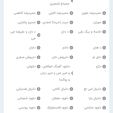
مصباح قمصری
حمیدرضا علوی
حمیدرضا کابلی
حمیدرضا کاظمی
حوران
حیدر (حیدا) احمدی
خسرو پاشایی
خلسه و بیگ رفی
د دان
د دان و علیرضا جی
جی
د های
دائم
دابان
دابل او
داریوش خان
داریوش صفری
داژو
دانلود آهنگ انعکاس
دانوش
و امیر اس و امیر دیان
و پوکسا
دانیال اس اچ
دانیال کلالی
دانیال هندیانی
دانیال یارا
داوود دهقان
داوود شعبانی
داوود صالحی
داوود قاسملونژاد
داوود یونسی