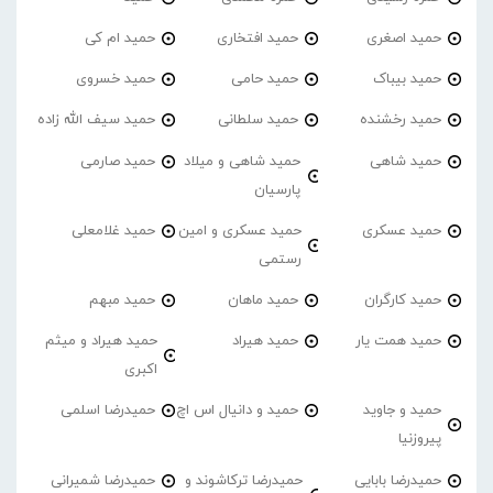
حمید اصغری
حمید افتخاری
حمید ام کی
حمید بیباک
حمید حامی
حمید خسروی
حمید رخشنده
حمید سلطانی
حمید سیف الله زاده
حمید شاهی
حمید شاهی و میلاد
حمید صارمی
پارسیان
حمید عسکری
حمید عسکری و امین
حمید غلامعلی
رستمی
حمید کارگران
حمید ماهان
حمید مبهم
حمید همت یار
حمید هیراد
حمید هیراد و میثم
اکبری
حمید و جاوید
حمید و دانیال اس اچ
حمیدرضا اسلمی
پیروزنیا
حمیدرضا بابایی
حمیدرضا ترکاشوند و
حمیدرضا شمیرانی