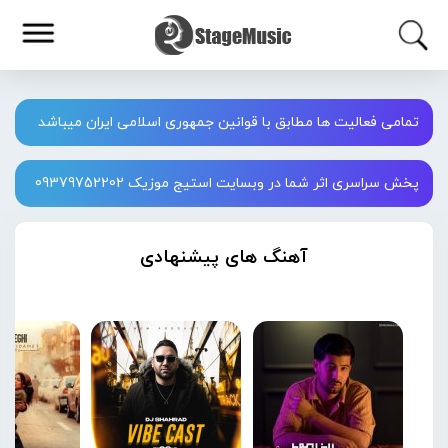
تمامی فعالیت ها مطابق با قوانین جمهوری اسلامی ایران میباشد
پخش سراسری اثر شما در وبسایت استیج موزیک 09379752202
آهنگ های پیشنهادی