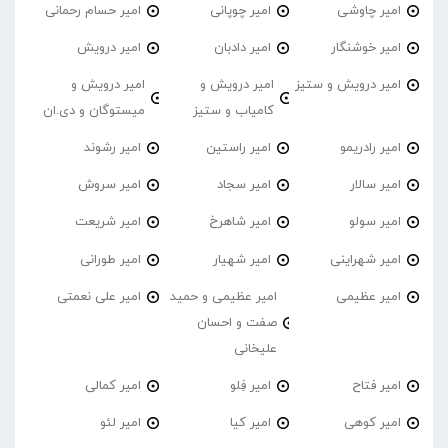
امیر چاوشی
امیر چوپانی
امیر حسام رحمانی
امیر خوشنگار
امیر دادبان
امیر درویش
امیر درویش و ستیز
امیر درویش و
امیر درویش و
کامیاب و ستیز
میستوگان و دی.ان
امیر رادریمو
امیر راستین
امیر رشوند
امیر سالار
امیر سجاد
امیر سروش
امیر سولو
امیر شاهرخ
امیر شریعت
امیر شهراینی
امیر شهیار
امیر طورانی
امیر عظیمی
امیر عظیمی و حمید
امیر علی نعمتی
صفت و احسان
علیخانی
امیر فتاح
امیر فِلو
امیر کمالی
امیر کوهی
امیر کیا
امیر لئو