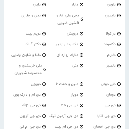
داوین
دایار
دایان
دایمون
دجی علی A2 و
ددی و چناری
افشین ضیایی
دراکولا
درویش
دریم بیت
دکاموند
دکاموند و زانیار
دکتر گلاک
دلارام
دلارام زواره ای
دلتا و شایان رضایی
دلصیر
دنی
دنی خرسندی و
محمدرضا شجریان
دنی دوئل
دنیل و جفت 6
دورچی
دومان
دویار
دی ام و دارک بوی
دی جی
دی جی 4A
دی جی Alip
دی جی آتابا
دی جی آرمین تیک
دی جی آروین
دی جی احسان
دی جی ام بیت
دی جی ام تی