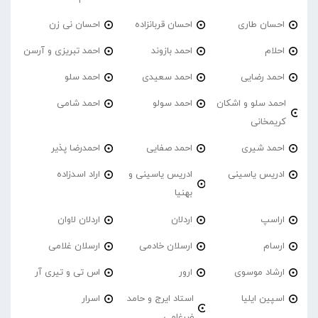
احسان طاری
احسان قربانزاده
احسان نی زن
احلام
احمد بازوند
احمد تبریزی و آرسن
احمد‌ رضایی
احمد سعیدی
احمد سلو
احمد سلو و اشکان
احمد سولو
احمد شامی
کریمخانی
احمد شیری
احمد صفایی
احمدرضا پذیر
ادریس یاسینی
ادریس یاسینی و
اراد اسدزاده
بهنیا
اراسپ
اردلان
اردلان لاوان
ارسام
ارسلان خادمی
ارسلان غلامی
ارشاد موسوی
ارور
اس تی و تیری آر
اسپین ایلیا
استاد ایرج و حامد
اسرار
ضرغامی