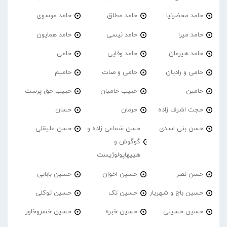
حامد محضرنیا
حامد مطلق
حامد موسوی
حامد میرا
حامد نیسی
حامد همایون
حامد هیرمان
حامد وفایی
حامی
حامی و رادیان
حامی و صات
حامیم
حامین
حبیب حامیان
حبیب حق پرست
حجت اشرف زاده
حرمان
حسان
حسن بنی اسدی
حسن شماعی زاده و
حسن علیقلی
گوگوش و
هیپهاپولوژیست
حسن نصر
حسین اخوان
حسین بابایی
حسین باج و شهریار
حسین تک
حسین توکلی
حسین حسینی
حسین خبره
حسین خسروخاور