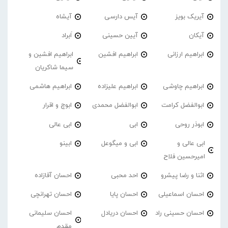
آیریک بویز
آیس دارسی
آیشاه
آیکان
آیین حسینی
اَبراد
ابراهیم ارزانی
ابراهیم افشین
ابراهیم افشین و
سیما شاکریان
ابراهیم چاوشی
ابراهیم علیزاده
ابراهیم هاشمی
ابوالفضل کرامت
ابوالفضل محمدی
ابوچ و اقرار
ابوذر روحی
ابی
ابی عالی
ابی عالی و
ابی و میگوعل
ابینو
امیرحسین فلاح
اثنا و رضا پیشرو
احد محبی
احسان آقازاده
احسان اسماعیلی
احسان پایا
احسان تهرانچی
احسان حسینی راد
احسان دریادل
احسان سلیمانی
مقدم