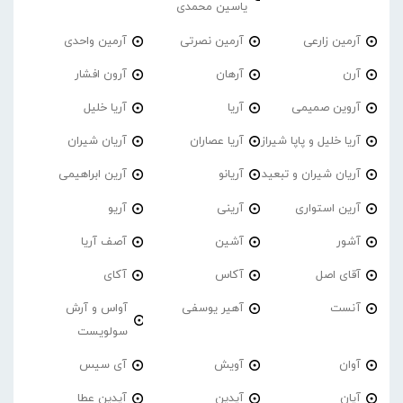
یاسین محمدی
آرمین زارعی
آرمین نصرتی
آرمین واحدی
آرن
آرهان
آرون افشار
آروین صمیمی
آریا
آریا خلیل
آریا خلیل و پاپا شیراز
آریا عصاران
آریان شیران
آریان شیران و تبعید
آریانو
آرین ابراهیمی
آرین استواری
آرینی
آریو
آشور
آشین
آصف آریا
آقای اصل
آکاس
آکای
آنست
آهیر یوسفی
آواس و آرش
سولویست
آوان
آویش
آی سیس
آیان
آیدین
آیدین عطا