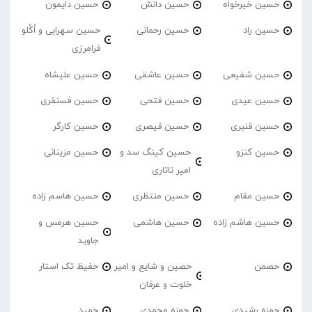
حسین خیرخواه
حسین دانش
حسین دایمون
حسین راد
حسین رحمانی
حسین سهرابی و اُکُلو
فرامرزی
حسین شفیعی
حسین عاشقی
حسین علیشاه
حسین عیدی
حسین فتحی
حسین فسنقری
حسین قنبری
حسین قیصری
حسین کارگر
حسین کنزو
حسین کینگ سد و
حسین مزینانی
امیر تاتاری
حسین مقام
حسین منتظری
حسین هاسم زاده
حسین هاشم زاده
حسین هاشمی
حسین هرمس و
جاوید
حصمن
حصین و شایع و امیر
حفیظ تک استار
خلوت و عرفان
حمزه رشیدی
حمزه محمدی
حمید