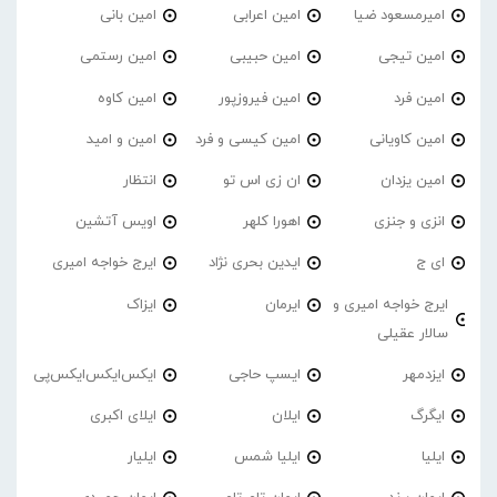
امیرمسعود ضیا
امین اعرابی
امین بانی
امین تیجی
امین حبیبی
امین رستمی
امین فرد
امین فیروزپور
امین کاوه
امین کاویانی
امین کیسی و فرد
امین و امید
امین یزدان
ان زی اس تو
انتظار
انزی و جنزی
اهورا کلهر
اویس آتشین
ای ج
ایدین بحری نژاد
ایرج خواجه امیری
ایرج خواجه امیری و
ایرمان
ایزاک
سالار عقیلی
ایزدمهر
ایسپ حاجی
ایکس‌ایکس‌ایکس‌پی
ایگرگ
ایلان
ایلای اکبری
ایلیا
ایلیا شمس
ایلیار