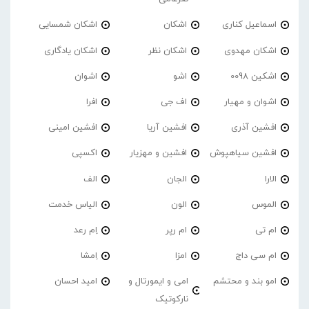
اسماعیل کناری
اشکان
اشکان شمسایی
اشکان مهدوی
اشکان نظر
اشکان یادگاری
اشکین 0098
اشو
اشوان
اشوان و مهیار
اف جی
افرا
افشین آذری
افشین آریا
افشین امینی
افشین سیاهپوش
افشین و مهزیار
اکسپی
الارا
الجان
الف
الموس
الون
الیاس خدمت
ام تی
ام رپر
اِم رعد
ام سی داج
امزا
اِمشا
امو بند و محتشم
امی و ایمورتال و
امید احسان
نارکوتیک