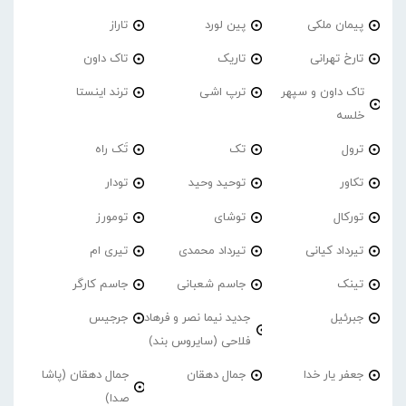
پیمان ملکی
پین لورد
تاراز
تارخ تهرانی
تاریک
تاک داون
تاک داون و سپهر
ترپ اشی
ترند اینستا
خلسه
ترول
تک
تَک راه
تکاور
توحید وحید
تودار
تورکال
توشای
تومورز
تیرداد کیانی
تیرداد محمدی
تیری ام
تینک
جاسم شعبانی
جاسم کارگر
جبرئیل
جدید نیما نصر و فرهاد
جرجیس
فلاحی (سایروس بند)
جعفر یار خدا
جمال دهقان
جمال دهقان (پاشا
صدا)