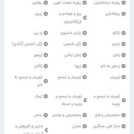
روزبه درخشانیان
روزبه نعمت الهی
رولاین
ریفلکشن
رِیو و مونادم و
رییل
ال‌ایکس‌وی
زانکو
زانیار خسروی
زِد پی
زعیم
زکی شمس
زکی شمس (آبادی)
زمان
زمان زمانی
زیمور
زیمور به نام
زیها
ژاکان
ژوپیتر
ژوپیتر و نیسح
ژوپیتر و نیسح به
نام
ژوپیتر و نیسح و
ژوپیتر و نیسح و
ژیوار
پارسا
پارسا و استاد
ساچمیش و فراز
ساچمیش و مفسر
ساحر
سارا علی عسگری
سارن
سارن و کوروش و
آرمان میلادی