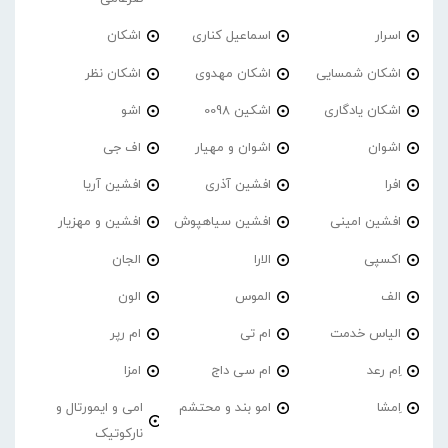
اسرار
اسماعیل کناری
اشکان
اشکان شمسایی
اشکان مهدوی
اشکان نظر
اشکان یادگاری
اشکین 0098
اشو
اشوان
اشوان و مهیار
اف جی
افرا
افشین آذری
افشین آریا
افشین امینی
افشین سیاهپوش
افشین و مهزیار
اکسپی
الارا
الجان
الف
الموس
الون
الیاس خدمت
ام تی
ام رپر
اِم رعد
ام سی داج
امزا
اِمشا
امو بند و محتشم
امی و ایمورتال و
نارکوتیک