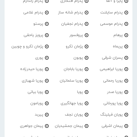
پایرا و آلفا
پدرام افتخاری
پدرام ژاندارم
پدرام‌ سایلنت
پدرام شانه ساز
پدرام غلامی
پدرام موسمی
پدرام نجفیان
پرستو
پرهام
پروفسور
پرویز یاحقی
پریماه
پژمان تکرو
پژمان تکرو و چوبین
پسران شرقی
پوبون
پوری
پوریا ابراهیمی
پوریا باباجان
پوریا حیدرزاده
پوریا رحمانی
پوریا سلمانیان
پوریا شهبازی
پوریا صدر
پویا
پویا بیاتی
پویا پورخانی
پویا جهانگیری
پویامون
پویان فیلینگ
پویان نجف
پیربد
پیمان اشرفی
پیمان جمشیدیان
پیمان جواهری