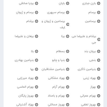
بارن جباری
بایان
بردیا صادقی
برسام
برسام سپهری
برسام و ژیوان
برسامین
برسامین و ژیوان و
برشام
اِیف
برشام و علیرضا جی
برنا
برهان و علیرضا
جی
بروان بند
بسطام
بلا
بنجی
بنیا و چابو
بنیامین بهادری
بنیامین ذاکری
بنیامین مشتاقیان
بها
بهراد زینی
بهراد مشکانی
بهراد میرزایی
بهراز
بهرام آرام
بهرام الماسی
بهرام عمرانی
بهرام و بامداد
بهروز پایگان
بهروز لطفی
بهروز مسائلی
بهزاد آشتیانی