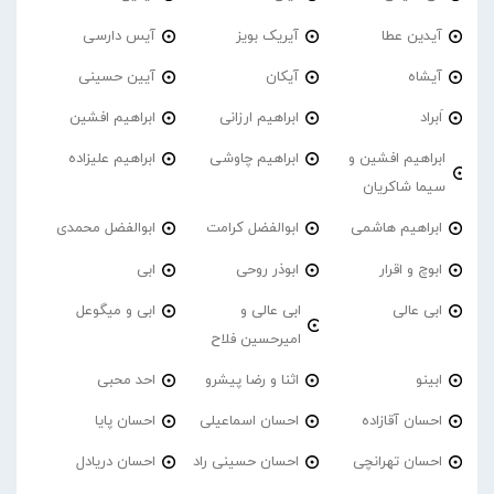
آیدین عطا
آیریک بویز
آیس دارسی
آیشاه
آیکان
آیین حسینی
اَبراد
ابراهیم ارزانی
ابراهیم افشین
ابراهیم افشین و
ابراهیم چاوشی
ابراهیم علیزاده
سیما شاکریان
ابراهیم هاشمی
ابوالفضل کرامت
ابوالفضل محمدی
ابوچ و اقرار
ابوذر روحی
ابی
ابی عالی
ابی عالی و
ابی و میگوعل
امیرحسین فلاح
ابینو
اثنا و رضا پیشرو
احد محبی
احسان آقازاده
احسان اسماعیلی
احسان پایا
احسان تهرانچی
احسان حسینی راد
احسان دریادل