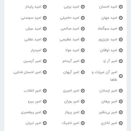
امید احسان
امید برجی
امید پایدار
امید جهان
امید حاجیلی
امید سوسنی
امید سوگماد
امید صالحی
امید عرش
امید عزیزپور
امید عظیمی
امید عقابی
امید لوافان
امید مولا
امیدیار
امیر آر زد
امیر آرسام
امیر آرسین
امیر آن میراث و
امیر آیهان
امیر احسان فدایی
طاها
امیر ارسلان
امیر امیری
امیر انقلاب
امیر برهان
امیر‌ بوران
امیر بیرو
امیر بی‌نظیر
امیر پرواز
امیر پیغمبری
امیر تاتاری
امیر تاجیک
امیر تبیان