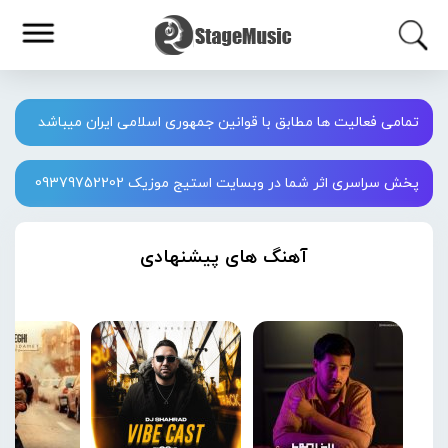
تمامی فعالیت ها مطابق با قوانین جمهوری اسلامی ایران میباشد
پخش سراسری اثر شما در وبسایت استیج موزیک 09379752202
آهنگ های پیشنهادی