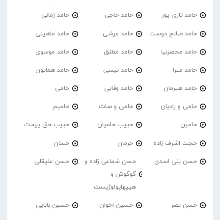
حامد تاری پور
حامد حاجی
حامد زمانی
حامد صالح دوست
حامد عرشی
حامد ماهینی
حامد محضرنیا
حامد مطلق
حامد موسوی
حامد میرا
حامد نیسی
حامد همایون
حامد هیرمان
حامد وفایی
حامی
حامی و رادیان
حامی و صات
حامیم
حامین
حبیب حامیان
حبیب حق پرست
حجت اشرف زاده
حرمان
حسان
حسن بنی اسدی
حسن شماعی زاده و
حسن علیقلی
گوگوش و
هیپهاپولوژیست
حسن نصر
حسین اخوان
حسین بابایی