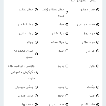
فلاحی (سایروس بند)
جمال دهقان
جمال دهقان (پاشا
جمال لطفی
صدا)
جمشید پناهی
جواد
جواد الیاسی
جواد زارع
جواد شادو
جواد عطایی
جواد مرادی
جواد مقدم
جوادو
جی دال
جیران
جیران معصومه
اسدی
چاپار
چاردو
چاوشی ، ابراهیم زاده
، گوگوش ، قمیشی ،
هایده
چگنت
چلیپا
چنگیز حبیبیان
چیتا
حافظ
حامد احمدی
حامد اکبری
حامد برادران
حامد بهراد