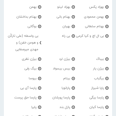
بهزاد پکس
بهزاد لیتو
بهمن
بهمن محمودی
بهنام بانی
بهنام بداخشان
بهنام سلطانی
بهیان
بوگاتی
بی ال اچ و کیا کرمی
بی راه
بی واسطه (علی تارکُن
و هومن خفن) و
مهدی میرصفایی
بیباک
بیژن لرد
بیژن نظری
بیژن یار
بیس بیسواد
بیگ رفی
بیگباب
بینام
بیوسا
پاپا شیراز
پارانویا
پارسا آی بی
پارسا بیگی
پارسا پورشان
پارسا حق پرست
پارسا کیان
پازل بند
پایرا