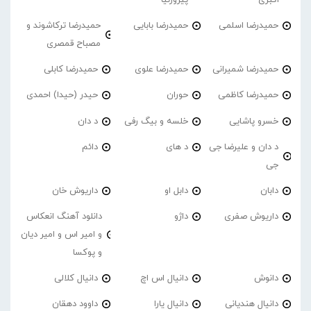
حمیدرضا اسلمی
حمیدرضا بابایی
حمیدرضا ترکاشوند و
مصباح قمصری
حمیدرضا شمیرانی
حمیدرضا علوی
حمیدرضا کابلی
حمیدرضا کاظمی
حوران
حیدر (حیدا) احمدی
خسرو پاشایی
خلسه و بیگ رفی
د دان
د دان و علیرضا جی
د های
دائم
جی
دابان
دابل او
داریوش خان
داریوش صفری
داژو
دانلود آهنگ انعکاس
و امیر اس و امیر دیان
و پوکسا
دانوش
دانیال اس اچ
دانیال کلالی
دانیال هندیانی
دانیال یارا
داوود دهقان