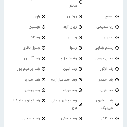
هانتر
راهمج
راوتین
راوِن
رایا سمیعی
رایان آراد
رایسین
رایمون
رحمان
رستاک
رستم رضایی
رسوا
رسول باقری
رسول کوهی
رشید و زیپا
رضا آذریان
رضا آرتور
رضا آیین
رضا ابراهیم پور
رضا احمدی
رضا اسماعیل زاده
رضا امیری
رضا بلوری
رضا بهرام
رضا پیشرو
رضا پیشرو و
رضا پیشرو و علی
رضا تیتو و علیرضا
امیرتیک
اوج
رضا ثابتی
رضا حسنی
رضا حسینی