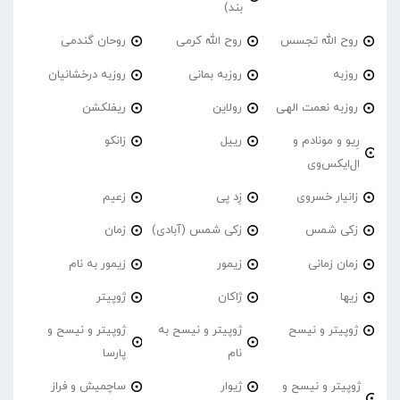
بند)
روح الله تجسس
روح الله کرمی
روحان گندمی
روزبه
روزبه بمانی
روزبه درخشانیان
روزبه نعمت الهی
رولاین
ریفلکشن
رِیو و مونادم و
رییل
زانکو
ال‌ایکس‌وی
زانیار خسروی
زِد پی
زعیم
زکی شمس
زکی شمس (آبادی)
زمان
زمان زمانی
زیمور
زیمور به نام
زیها
ژاکان
ژوپیتر
ژوپیتر و نیسح
ژوپیتر و نیسح به
ژوپیتر و نیسح و
نام
پارسا
ژوپیتر و نیسح و
ژیوار
ساچمیش و فراز