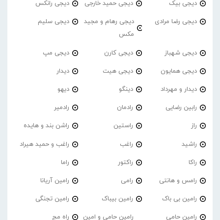
دیجی بیک
دیجی حمید خارجی
دیجی رانکس
دیجی رضا مرادی
دیجی رهام و مجید
دیجی سلیم
مکس
دیجی شهباز
دیجی کارن
دیجی مپ
دیجی همایون
دیجی هیت
دیدار
دیدار و مهرداد
دینگو
دیهو
رابین رضایی
رادمان
رادمیر
راز
راستین
راشن بند و هایده
راشید
راغب
راغب و حمید هیراد
راکا
راکتور
راما
رامس و هانتی
رامی
رامین آریانا
رامین بی باک
رامین بیباک
رامین تجنگی
رامین حامی
رامین حامی و امین
راه مج