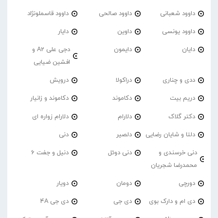
داوود شعبانی
داوود صالحی
داوود قاسملونژاد
داوود یونسی
داوین
دایار
دایان
دایمون
دجی علی A2 و
افشین ضیایی
ددی و چناری
دراکولا
درویش
دریم بیت
دکاموند
دکاموند و زانیار
دکتر گلاک
دلارام
دلارام زواره ای
دلتا و شایان رضایی
دلصیر
دنی
دنی خرسندی و
دنی دوئل
دنیل و جفت 6
محمدرضا شجریان
دورچی
دومان
دویار
دی ام و دارک بوی
دی جی
دی جی 4A