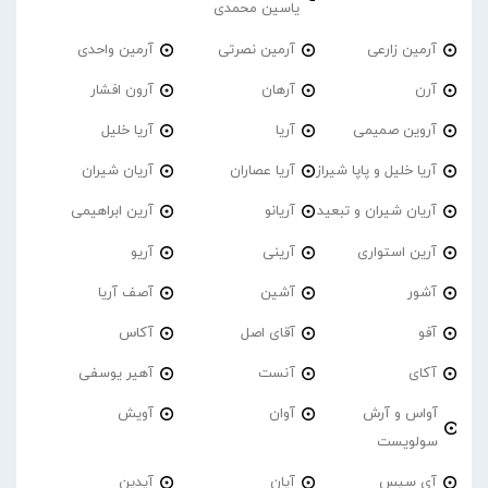
یاسین محمدی
آرمین زارعی
آرمین نصرتی
آرمین واحدی
آرن
آرهان
آرون افشار
آروین صمیمی
آریا
آریا خلیل
آریا خلیل و پاپا شیراز
آریا عصاران
آریان شیران
آریان شیران و تبعید
آریانو
آرین ابراهیمی
آرین استواری
آرینی
آریو
آشور
آشین
آصف آریا
آفو
آقای اصل
آکاس
آکای
آنست
آهیر یوسفی
آواس و آرش
آوان
آویش
سولویست
آی سیس
آیان
آیدین