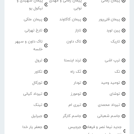
پیمان زمانی
پیمان زمانی و مهدی
پیمان شهیدی و
نوابی
نیکول یو
پیمان قلی‌پور
پیمان کاکاوند
پیمان ملکی
پین لورد
تاراز
تارخ تهرانی
تاریک
تاک داون
تاک داون و سپهر
خلسه
ترپ اشی
ترند اینستا
ترول
تک
تَک راه
تکاور
توحید وحید
تودار
تورکال
توشای
تومورز
تیرداد کیانی
تیرداد محمدی
تیری ام
تینک
جاسم شعبانی
جاسم کارگر
جبرئیل
جدید نیما نصر و فرهاد
جرجیس
جعفر یار خدا