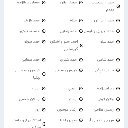
احسان سلیمانی
احسان طاری
احسان قربانزاده
مقدم
احسان نی زن
احلام
احمد بازوند
احمد تبریزی و آرسن
احمد‌ رضایی
احمد سعیدی
احمد سلو
احمد سلو و اشکان
احمد سولو
کریمخانی
احمد شامی
احمد شیری
احمد صفایی
احمدرضا پذیر
ادریس یاسینی
ادریس یاسینی و
بهنیا
اراد اسدزاده
اراسپ
اردلان
اردلان لاوان
ارسام
ارسلان خادمی
ارسلان غلامی
ارشاد موسوی
ارور
اس تی و تیری آر
اسپین ایلیا
استاد ایرج و حامد
ضرغامی