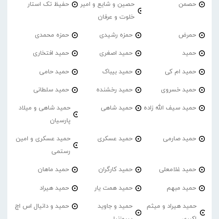
حصمن
حصین و شایع و امیر
حفیظ تک استار
خلوت و عرفان
حمرض
حمزه رشیدی
حمزه محمدی
حمید
حمید اصغری
حمید افتخاری
حمید ام کی
حمید بیباک
حمید حامی
حمید خسروی
حمید رخشنده
حمید سلطانی
حمید سیف الله زاده
حمید شاهی
حمید شاهی و میلاد
پارسیان
حمید صارمی
حمید عسکری
حمید عسکری و امین
رستمی
حمید غلامعلی
حمید کارگران
حمید ماهان
حمید مبهم
حمید همت یار
حمید هیراد
حمید هیراد و میثم
حمید و جاوید
حمید و دانیال اس اچ
اکبری
پیروزنیا