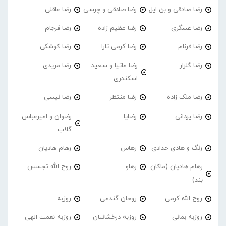
رضا صادقی و بن ایل
رضا صادقی و چرسی
رضا عاقلی
رضا عسگری
رضا عظیم زاده
رضا فرجام
رضا فرنام
رضا کرمی تارا
رضا کوشکی
رضا گلزار
رضا ماتیا و سعید
رضا مریدی
اسکندری
رضا ملک زاده
رضا منتظر
رضا نیسی
رضا یزدانی
رضایا
رضوان و امیرعباس
گلاب
رنگ و هادی حدادی
رهاس
رهام هادیان
رهام هادیان (ماکان
رهاو
روح الله تجسس
بند)
روح الله کرمی
روحان گندمی
روزبه
روزبه بمانی
روزبه درخشانیان
روزبه نعمت الهی