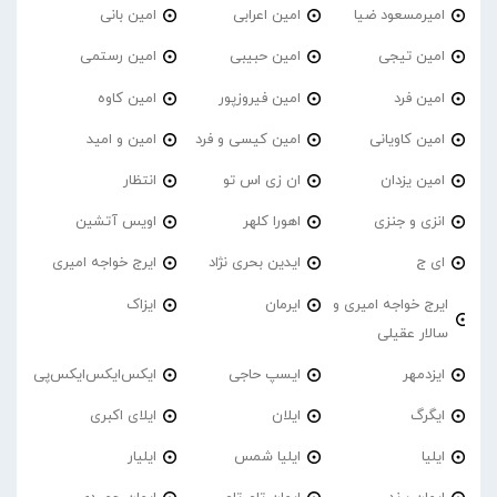
امیرمسعود ضیا
امین اعرابی
امین بانی
امین تیجی
امین حبیبی
امین رستمی
امین فرد
امین فیروزپور
امین کاوه
امین کاویانی
امین کیسی و فرد
امین و امید
امین یزدان
ان زی اس تو
انتظار
انزی و جنزی
اهورا کلهر
اویس آتشین
ای ج
ایدین بحری نژاد
ایرج خواجه امیری
ایرج خواجه امیری و
ایرمان
ایزاک
سالار عقیلی
ایزدمهر
ایسپ حاجی
ایکس‌ایکس‌ایکس‌پی
ایگرگ
ایلان
ایلای اکبری
ایلیا
ایلیا شمس
ایلیار