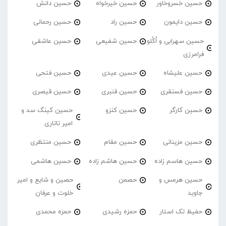
حسین خسروخاور
حسین خیرخواه
حسین دانش
حسین دایمون
حسین راد
حسین رحمانی
حسین سهرابی و اُکُلو
حسین شفیعی
حسین عاشقی
فرامرزی
حسین علیشاه
حسین عیدی
حسین فتحی
حسین فسنقری
حسین قنبری
حسین قیصری
حسین کارگر
حسین کنزو
حسین کینگ سد و
امیر تاتاری
حسین مزینانی
حسین مقام
حسین منتظری
حسین هاسم زاده
حسین هاشم زاده
حسین هاشمی
حسین هرمس و
حصمن
حصین و شایع و امیر
جاوید
خلوت و عرفان
حفیظ تک استار
حمزه رشیدی
حمزه محمدی