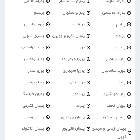
پدرام‌ سایلنت
پدرام شانه ساز
پدرام غلامی
پدرام موسمی
پدرام نجفیان
پرستو
پرهام
پروفسور
پرویز یاحقی
پریماه
پژمان تکرو و چوبین
پسران شرقی
پوبون
پوری
پوریا ابراهیمی
پوریا باباجان
پوریا حیدرزاده
پوریا رحمانی
پوریا سلمانیان
پوریا شهبازی
پوریا صدر
پویا
پویا بیاتی
پویا پورخانی
پویا جهانگیری
پویامون
پویان فیلینگ
پویان نجف
پیربد
پیمان اشرفی
پیمان جمشیدیان
پیمان جواهری
پیمان زمانی
پیمان زمانی و مهدی
پیمان قلی‌پور
پیمان کاکاوند
نوابی