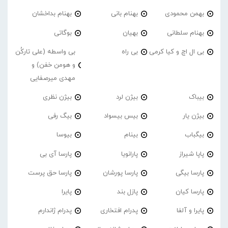
بهمن محمودی
بهنام بانی
بهنام بداخشان
بهنام سلطانی
بهیان
بوگاتی
بی ال اچ و کیا کرمی
بی راه
بی واسطه (علی تارکُن
و هومن خفن) و
مهدی میرصفایی
بیباک
بیژن لرد
بیژن نظری
بیژن یار
بیس بیسواد
بیگ رفی
بیگباب
بینام
بیوسا
پاپا شیراز
پارانویا
پارسا آی بی
پارسا بیگی
پارسا پورشان
پارسا حق پرست
پارسا کیان
پازل بند
پایرا
پایرا و آلفا
پدرام افتخاری
پدرام ژاندارم