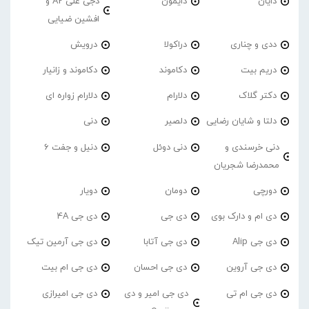
دایان
دایمون
دجی علی A2 و
افشین ضیایی
ددی و چناری
دراکولا
درویش
دریم بیت
دکاموند
دکاموند و زانیار
دکتر گلاک
دلارام
دلارام زواره ای
دلتا و شایان رضایی
دلصیر
دنی
دنی خرسندی و
دنی دوئل
دنیل و جفت 6
محمدرضا شجریان
دورچی
دومان
دویار
دی ام و دارک بوی
دی جی
دی جی 4A
دی جی Alip
دی جی آتابا
دی جی آرمین تیک
دی جی آروین
دی جی احسان
دی جی ام بیت
دی جی ام تی
دی جی امیر و دی
دی جی امیرازی