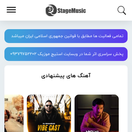
تمامی فعالیت ها مطابق با قوانین جمهوری اسلامی ایران میباشد
پخش سراسری اثر شما در وبسایت استیج موزیک 09379752202
آهنگ های پیشنهادی