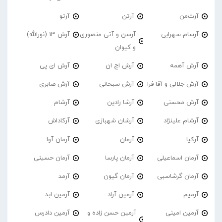
آرت‌من
آرتن
آرتو
آرسام سهرابی
آرسن و آتی منصوری
آرش 13 (نورالله)
و کیوان
آرش آهمه
آرش اچ ان
آرش ای پی
آرش جلالی و آقا فرا
آرش سبحانی
آرش صابری
آرش محسنی
آرشا رادین
آرشام
آرشام علینژاد
آرشان شهبازی
آرکاداش
آرکیا
آرمان
آرمان آوا
آرمان اسماعیلی
آرمان پارسا
آرمان حسینی
آرمان گرشاسبی
آرمان گیون
آرمد
آرمیم
آرمین آراد
آرمین ابد
آرمین امینی
آرمین حسن زاده و
آرمین دادرس