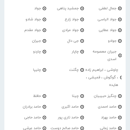
جمال لطفی
جمشید پناهی
جواد
جواد الیاسی
جواد زارع
جواد شادو
جواد عطایی
جواد مرادی
جواد مقدم
جوادو
جی دال
جیران
جیران معصومه
چاپار
چاردو
اسدی
چاوشی ، ابراهیم زاده
چگنت
چلیپا
، گوگوش ، قمیشی ،
هایده
چنگیز حبیبیان
چیتا
حافظ
حامد احمدی
حامد اکبری
حامد برادران
حامد بهراد
حامد تاری پور
حامد حاجی
حامد زمانی
حامد صالح دوست
حامد عرشی