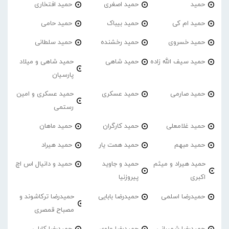
حمید
حمید اصغری
حمید افتخاری
حمید ام کی
حمید بیباک
حمید حامی
حمید خسروی
حمید رخشنده
حمید سلطانی
حمید سیف الله زاده
حمید شاهی
حمید شاهی و میلاد
پارسیان
حمید صارمی
حمید عسکری
حمید عسکری و امین
رستمی
حمید غلامعلی
حمید کارگران
حمید ماهان
حمید مبهم
حمید همت یار
حمید هیراد
حمید هیراد و میثم
حمید و جاوید
حمید و دانیال اس اچ
اکبری
پیروزنیا
حمیدرضا اسلمی
حمیدرضا بابایی
حمیدرضا ترکاشوند و
مصباح قمصری
حمیدرضا شمیرانی
حمیدرضا علوی
حمیدرضا کابلی