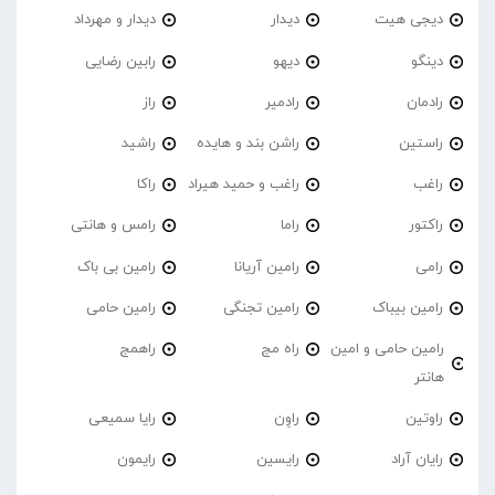
دیجی هیت
دیدار
دیدار و مهرداد
دینگو
دیهو
رابین رضایی
رادمان
رادمیر
راز
راستین
راشن بند و هایده
راشید
راغب
راغب و حمید هیراد
راکا
راکتور
راما
رامس و هانتی
رامی
رامین آریانا
رامین بی باک
رامین بیباک
رامین تجنگی
رامین حامی
رامین حامی و امین
راه مج
راهمج
هانتر
راوتین
راوِن
رایا سمیعی
رایان آراد
رایسین
رایمون