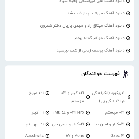
دانلود آهنگ علی میرصادقی جعبه سیاه
دانلود آهنگ مهراد جم باز شب شد
دانلود آهنگ میثاق راد و مهدی یاریان دختر شمرون
دانلود آهنگ هونام گفته بودم
دانلود آهنگ یوسف زمانی از شب بپرسید
فهرست خوانندگان
۰۱۱ریکورد (الکیا x کی
۰۲۱ کیلر و ۰۲۱
۰۲۱ مریخ
ام ۰۲۱ x کی بی)
مهستم
۰۲۱ مهستم
021Hero و 2MDRZ
021کیلر
۰۲۱کیلر و امین نیا
۰۲۱کیلر و مصی جی
۰۲۱مهستم
21 Gzez
Aone و E7
Auschwitz