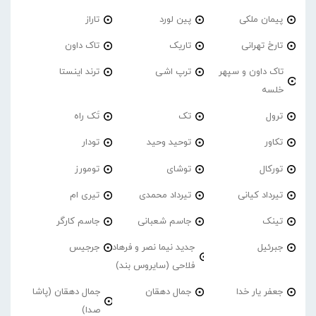
پیمان ملکی
پین لورد
تاراز
تارخ تهرانی
تاریک
تاک داون
تاک داون و سپهر
ترپ اشی
ترند اینستا
خلسه
ترول
تک
تَک راه
تکاور
توحید وحید
تودار
تورکال
توشای
تومورز
تیرداد کیانی
تیرداد محمدی
تیری ام
تینک
جاسم شعبانی
جاسم کارگر
جبرئیل
جدید نیما نصر و فرهاد
جرجیس
فلاحی (سایروس بند)
جعفر یار خدا
جمال دهقان
جمال دهقان (پاشا
صدا)