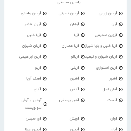
یاسین محمدی
آرمین زارعی
آرمین نصرتی
آرمین واحدی
آرن
آرهان
آرون افشار
آروین صمیمی
آریا
آریا خلیل
آریا خلیل و پاپا شیراز
آریا عصاران
آریان شیران
آریان شیران و تبعید
آریانو
آرین ابراهیمی
آرین استواری
آرینی
آریو
آشور
آشین
آصف آریا
آقای اصل
آکاس
آکای
آنست
آهیر یوسفی
آواس و آرش
سولویست
آوان
آویش
آی سیس
آیان
آیدین
آیدین عطا