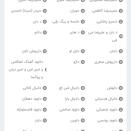
حمیدرضا کاظمی
حوران
حیدر (حیدا) احمدی
خسرو پاشایی
خلسه و بیگ رفی
د دان
د دان و علیرضا جی
د های
دائم
جی
دابان
دابل او
داریوش خان
داریوش صفری
داژو
دانلود آهنگ انعکاس
و امیر اس و امیر دیان
و پوکسا
دانوش
دانیال اس اچ
دانیال کلالی
دانیال هندیانی
دانیال یارا
داوود دهقان
داوود شعبانی
داوود صالحی
داوود قاسملونژاد
داوود یونسی
داوین
دایار