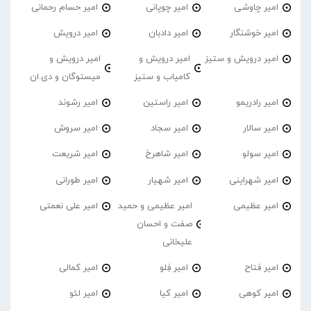
امیر چاوشی
امیر چوپانی
امیر حسام رحمانی
امیر خوشنگار
امیر دادبان
امیر درویش
امیر درویش و ستیز
امیر درویش و
امیر درویش و
کامیاب و ستیز
میستوگان و دی.ان
امیر رادریمو
امیر راستین
امیر رشوند
امیر سالار
امیر سجاد
امیر سروش
امیر سولو
امیر شاهرخ
امیر شریعت
امیر شهراینی
امیر شهیار
امیر طورانی
امیر عظیمی
امیر عظیمی و حمید
امیر علی نعمتی
صفت و احسان
علیخانی
امیر فتاح
امیر فِلو
امیر کمالی
امیر کوهی
امیر کیا
امیر لئو