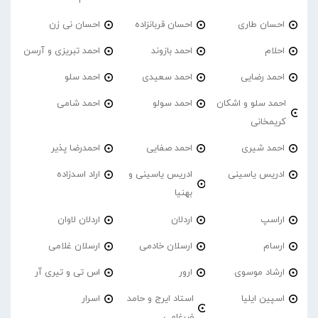
احسان طاری
احسان قربانزاده
احسان نی زن
احلام
احمد بازوند
احمد تبریزی و آرسن
احمد‌ رضایی
احمد سعیدی
احمد سلو
احمد سلو و اشکان
احمد سولو
احمد شامی
کریمخانی
احمد شیری
احمد صفایی
احمدرضا پذیر
ادریس یاسینی
ادریس یاسینی و
اراد اسدزاده
بهنیا
اراسپ
اردلان
اردلان لاوان
ارسام
ارسلان خادمی
ارسلان غلامی
ارشاد موسوی
ارور
اس تی و تیری آر
اسپین ایلیا
استاد ایرج و حامد
اسرار
ضرغامی