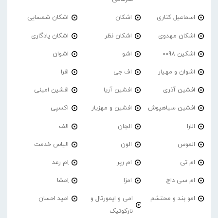
اسماعیل کناری
اشکان
اشکان شمسایی
اشکان مهدوی
اشکان نظر
اشکان یادگاری
اشکین 0098
اشو
اشوان
اشوان و مهیار
اف جی
افرا
افشین آذری
افشین آریا
افشین امینی
افشین سیاهپوش
افشین و مهزیار
اکسپی
الارا
الجان
الف
الموس
الون
الیاس خدمت
ام تی
ام رپر
اِم رعد
ام سی داج
امزا
اِمشا
امو بند و محتشم
امی و ایمورتال و
امید احسان
نارکوتیک