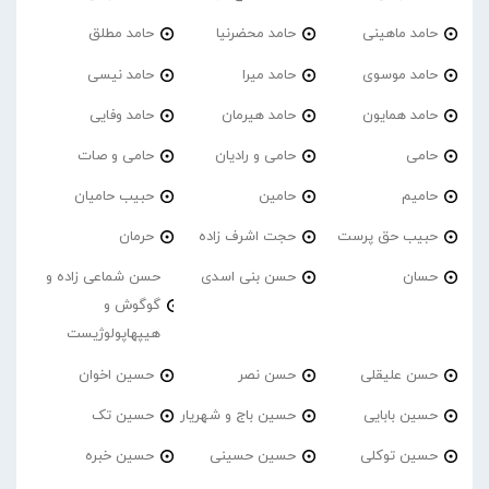
حامد ماهینی
حامد محضرنیا
حامد مطلق
حامد موسوی
حامد میرا
حامد نیسی
حامد همایون
حامد هیرمان
حامد وفایی
حامی
حامی و رادیان
حامی و صات
حامیم
حامین
حبیب حامیان
حبیب حق پرست
حجت اشرف زاده
حرمان
حسان
حسن بنی اسدی
حسن شماعی زاده و
گوگوش و
هیپهاپولوژیست
حسن علیقلی
حسن نصر
حسین اخوان
حسین بابایی
حسین باج و شهریار
حسین تک
حسین توکلی
حسین حسینی
حسین خبره