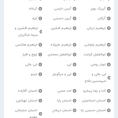
آیریک بویز
آیس دارسی
آیشاه
آیکان
آیین حسینی
اَبراد
ابراهیم ارزانی
ابراهیم افشین
ابراهیم افشین و
سیما شاکریان
ابراهیم چاوشی
ابراهیم علیزاده
ابراهیم هاشمی
ابوالفضل کرامت
ابوالفضل محمدی
ابوچ و اقرار
ابوذر روحی
ابی
ابی عالی
ابی عالی و
ابی و میگوعل
ابینو
امیرحسین فلاح
اثنا و رضا پیشرو
احد محبی
احسان آقازاده
احسان اسماعیلی
احسان پایا
احسان تهرانچی
احسان حسینی راد
احسان دریادل
احسان سلیمانی
مقدم