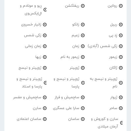
رولاین
ریفلکشن
رِیو و مونادم و
ال‌ایکس‌وی
رییل
زانکو
زانیار خسروی
زِد پی
زعیم
زکی شمس
زکی شمس (آبادی)
زمان
زمان زمانی
زیمور
زیمور به نام
زیها
ژاکان
ژوپیتر
ژوپیتر و نیسح
ژوپیتر و نیسح به
ژوپیتر و نیسح و
ژوپیتر و نیسح و
نام
پارسا
پارسا و استاد
ژیوار
ساچمیش و فراز
ساچمیش و مفسر
ساحر
سارا علی عسگری
سارن
سارن و کوروش و
ساسان
ساسان اعتمادی
آرمان میلادی