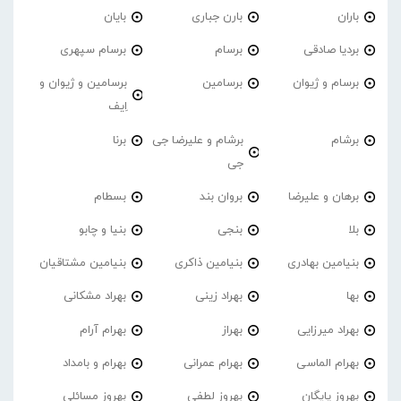
باران
بارن جباری
بایان
بردیا صادقی
برسام
برسام سپهری
برسام و ژیوان
برسامین
برسامین و ژیوان و
اِیف
برشام
برشام و علیرضا جی
برنا
جی
برهان و علیرضا
بروان بند
بسطام
بلا
بنجی
بنیا و چابو
بنیامین بهادری
بنیامین ذاکری
بنیامین مشتاقیان
بها
بهراد زینی
بهراد مشکانی
بهراد میرزایی
بهراز
بهرام آرام
بهرام الماسی
بهرام عمرانی
بهرام و بامداد
بهروز پایگان
بهروز لطفی
بهروز مسائلی