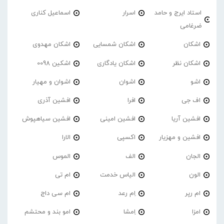
استاد ایرج و حامد
اسرار
اسماعیل کناری
ضرغامی
اشکان
اشکان شمسایی
اشکان مهدوی
اشکان نظر
اشکان یادگاری
اشکین 0098
اشو
اشوان
اشوان و مهیار
اف جی
افرا
افشین آذری
افشین آریا
افشین امینی
افشین سیاهپوش
افشین و مهزیار
اکسپی
الارا
الجان
الف
الموس
الون
الیاس خدمت
ام تی
ام رپر
اِم رعد
ام سی داج
امزا
اِمشا
امو بند و محتشم