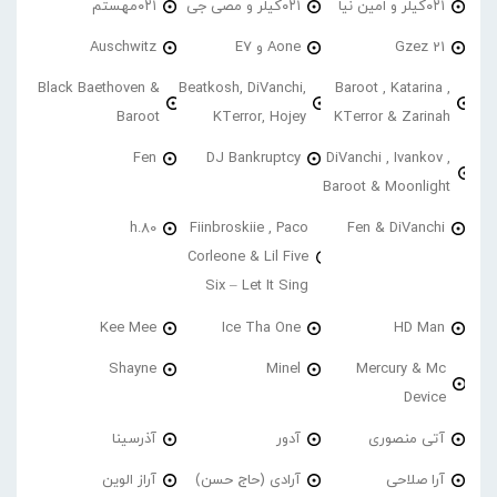
۰۲۱کیلر و امین نیا
۰۲۱کیلر و مصی جی
۰۲۱مهستم
21 Gzez
Aone و E7
Auschwitz
Black Baethoven &
Beatkosh, DiVanchi,
Baroot , Katarina ,
Baroot
KTerror, Hojey
KTerror & Zarinah
Fen
DJ Bankruptcy
DiVanchi , Ivankov ,
Baroot & Moonlight
h.80
Fiinbroskiie , Paco
Fen & DiVanchi
Corleone & Lil Five
Six – Let It Sing
Kee Mee
Ice Tha One
HD Man
Shayne
Minel
Mercury & Mc
Device
آتی منصوری
آدور
آذرسینا
آرا صلاحی
آرادی (حاج حسن)
آراز الوین