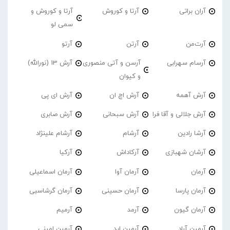
آران براتی
آرتا و کوروش
آرتا و کوروش و
سمی لو
آرت‌من
آرتن
آرتو
آرسام سهرابی
آرسن و آتی منصوری
آرش 13 (نورالله)
و کیوان
آرش آهمه
آرش اچ ان
آرش ای پی
آرش جلالی و آقا فرا
آرش سبحانی
آرش صابری
آرشا رادین
آرشام
آرشام علینژاد
آرشان شهبازی
آرکاداش
آرکیا
آرمان
آرمان آوا
آرمان اسماعیلی
آرمان پارسا
آرمان حسینی
آرمان گرشاسبی
آرمان گیون
آرمد
آرمیم
آرمین آراد
آرمین ابد
آرمین امینی