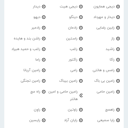
دیجی همایون
دیجی هیت
دیدار
دیدار و مهرداد
دینگو
دیهو
رابین رضایی
رادمان
رادمیر
راز
راستین
راشن بند و هایده
راشید
راغب
راغب و حمید هیراد
راکا
راکتور
راما
رامس و هانتی
رامی
رامین آریانا
رامین بی باک
رامین بیباک
رامین تجنگی
رامین حامی
رامین حامی و امین
راه مج
هانتر
راهمج
راوتین
راوِن
رایا سمیعی
رایان آراد
رایسین