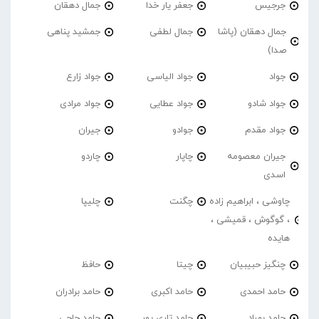
جرجیس
جعفر یار خدا
جمال دهقان
جمال دهقان (پاشا
جمال لطفی
جمشید پناهی
صدا)
جواد
جواد الیاسی
جواد زارع
جواد شادو
جواد عطایی
جواد مرادی
جواد مقدم
جوادو
جیران
جیران معصومه
چاپار
چاردو
اسدی
چاوشی ، ابراهیم زاده
چگنت
چلیپا
، گوگوش ، قمیشی ،
هایده
چنگیز حبیبیان
چیتا
حافظ
حامد احمدی
حامد اکبری
حامد برادران
حامد بهراد
حامد تاری پور
حامد حاجی