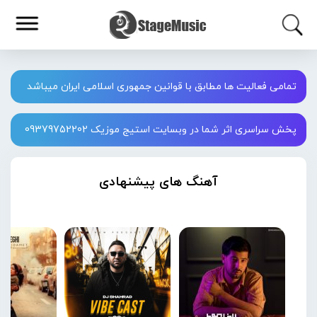
تمامی فعالیت ها مطابق با قوانین جمهوری اسلامی ایران میباشد
پخش سراسری اثر شما در وبسایت استیج موزیک 09379752202
آهنگ های پیشنهادی