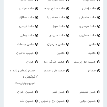
حامد زمانی
حامد صالح دوست
حامد عرشی
حامد ماهینی
حامد محضرنیا
حامد مطلق
حامد موسوی
حامد میرا
حامد نیسی
حامد همایون
حامد هیرمان
حامد وفایی
حامی
حامی و رادیان
حامی و صات
حامیم
حامین
حبیب حامیان
حبیب حق پرست
حجت اشرف زاده
حرمان
حسان
حسن بنی اسدی
حسن شماعی زاده و
گوگوش و
هیپهاپولوژیست
حسن علیقلی
حسن نصر
حسین اخوان
حسین بابایی
حسین باج و شهریار
حسین تک