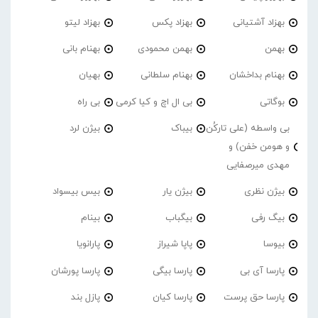
بهزاد آشتیانی
بهزاد پکس
بهزاد لیتو
بهمن
بهمن محمودی
بهنام بانی
بهنام بداخشان
بهنام سلطانی
بهیان
بوگاتی
بی ال اچ و کیا کرمی
بی راه
بی واسطه (علی تارکُن
بیباک
بیژن لرد
و هومن خفن) و
مهدی میرصفایی
بیژن نظری
بیژن یار
بیس بیسواد
بیگ رفی
بیگباب
بینام
بیوسا
پاپا شیراز
پارانویا
پارسا آی بی
پارسا بیگی
پارسا پورشان
پارسا حق پرست
پارسا کیان
پازل بند