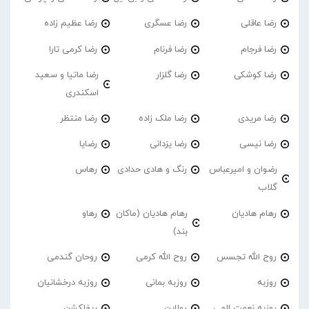
رضا عاقلی
رضا عسگری
رضا عظیم زاده
رضا فرجام
رضا فرنام
رضا کرمی تارا
رضا کوشکی
رضا گلزار
رضا ماتیا و سعید
اسکندری
رضا مریدی
رضا ملک زاده
رضا منتظر
رضا نیسی
رضا یزدانی
رضایا
رضوان و امیرعباس
رنگ و هادی حدادی
رهاس
گلاب
رهام هادیان
رهام هادیان (ماکان
رهاو
بند)
روح الله تجسس
روح الله کرمی
روحان گندمی
روزبه
روزبه بمانی
روزبه درخشانیان
روزبه نعمت الهی
رولاین
ریفلکشن