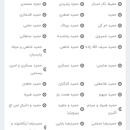
حفیظ تک استار
حمزه رشیدی
حمزه محمدی
حمید
حمید اصغری
حمید افتخاری
حمید ام کی
حمید بیباک
حمید حامی
حمید خسروی
حمید رخشنده
حمید سلطانی
حمید سیف الله زاده
حمید شاهی
حمید شاهی و میلاد
پارسیان
حمید صارمی
حمید عسکری
حمید عسکری و امین
رستمی
حمید غلامعلی
حمید کارگران
حمید ماهان
حمید مبهم
حمید همت یار
حمید هیراد
حمید هیراد و میثم
حمید و جاوید
حمید و دانیال اس اچ
اکبری
پیروزنیا
حمیدرضا اسلمی
حمیدرضا بابایی
حمیدرضا ترکاشوند و