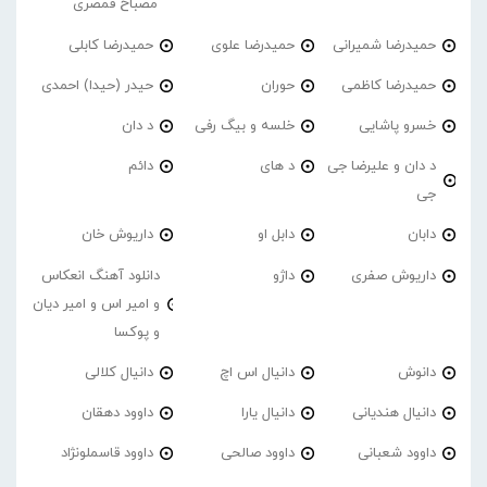
مصباح قمصری
حمیدرضا شمیرانی
حمیدرضا علوی
حمیدرضا کابلی
حمیدرضا کاظمی
حوران
حیدر (حیدا) احمدی
خسرو پاشایی
خلسه و بیگ رفی
د دان
د دان و علیرضا جی
د های
دائم
جی
دابان
دابل او
داریوش خان
داریوش صفری
داژو
دانلود آهنگ انعکاس
و امیر اس و امیر دیان
و پوکسا
دانوش
دانیال اس اچ
دانیال کلالی
دانیال هندیانی
دانیال یارا
داوود دهقان
داوود شعبانی
داوود صالحی
داوود قاسملونژاد