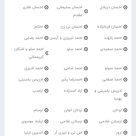
احسان دریادل
احسان سلیمانی
احسان طاری
مقدم
احسان قربانزاده
احسان نی زن
احلام
احمد بازوند
احمد تبریزی و آرسن
احمد‌ رضایی
احمد سعیدی
احمد سلو
احمد سلو و اشکان
کریمخانی
احمد سولو
احمد شامی
احمد شیری
احمد صفایی
احمدرضا پذیر
ادریس یاسینی
ادریس یاسینی و
اراد اسدزاده
اراسپ
بهنیا
اردلان
اردلان لاوان
ارسام
ارسلان خادمی
ارسلان غلامی
ارشاد موسوی
ارور
اس تی و تیری آر
اسپین ایلیا