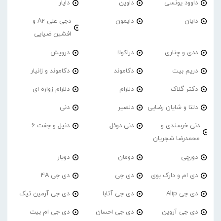
داوود یونسی
داوین
دایار
دایان
دایمون
دجی علی A2 و
افشین ضیایی
ددی و چناری
دراکولا
درویش
دریم بیت
دکاموند
دکاموند و زانیار
دکتر گلاک
دلارام
دلارام زواره ای
دلتا و شایان رضایی
دلصیر
دنی
دنی خرسندی و
دنی دوئل
دنیل و جفت 6
محمدرضا شجریان
دورچی
دومان
دویار
دی ام و دارک بوی
دی جی
دی جی 4A
دی جی Alip
دی جی آتابا
دی جی آرمین تیک
دی جی آروین
دی جی احسان
دی جی ام بیت