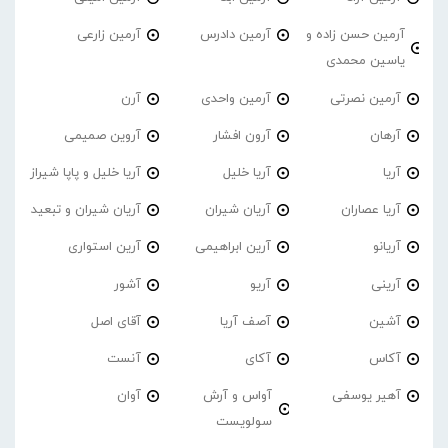
آرمین حسن زاده و
آرمین دادرس
آرمین زارعی
یاسین محمدی
آرمین نصرتی
آرمین واحدی
آرن
آرهان
آرون افشار
آروین صمیمی
آریا
آریا خلیل
آریا خلیل و پاپا شیراز
آریا عصاران
آریان شیران
آریان شیران و تبعید
آریانو
آرین ابراهیمی
آرین استواری
آرینی
آریو
آشور
آشین
آصف آریا
آقای اصل
آکاس
آکای
آنست
آهیر یوسفی
آواس و آرش
آوان
سولویست