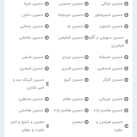
حسین توکلی
حسین حسینی
حسین خبره
حسین خسروخاور
حسین خیرخواه
حسین دانش
حسین دایمون
حسین راد
حسین رحمانی
حسین سهرابی و اُکُلو
حسین شفیعی
حسین عاشقی
فرامرزی
حسین علیشاه
حسین عیدی
حسین فتحی
حسین فسنقری
حسین قنبری
حسین قیصری
حسین کارگر
حسین کنزو
حسین کینگ سد و
امیر تاتاری
حسین مزینانی
حسین مقام
حسین منتظری
حسین هاسم زاده
حسین هاشم زاده
حسین هاشمی
حسین هرمس و
حصمن
حصین و شایع و امیر
جاوید
خلوت و عرفان