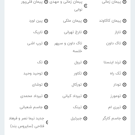
پیمان زمانی
پیمان زمانی و مهدی
پیمان قلی‌پور
نوابی
پیمان کاکاوند
پیمان ملکی
پین لورد
تاراز
تارخ تهرانی
تاریک
تاک داون
تاک داون و سپهر
ترپ اشی
خلسه
ترند اینستا
ترول
تک
تَک راه
تکاور
توحید وحید
تودار
تورکال
توشای
تومورز
تیرداد کیانی
تیرداد محمدی
تیری ام
تینک
جاسم شعبانی
جاسم کارگر
جبرئیل
جدید نیما نصر و فرهاد
فلاحی (سایروس بند)