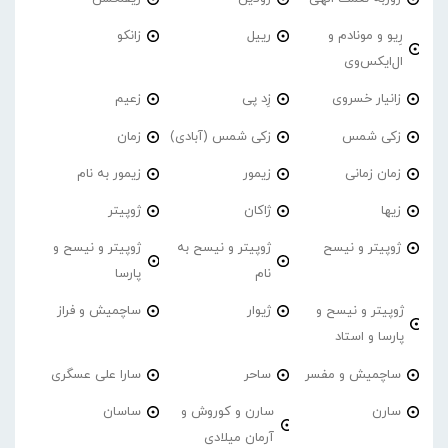
رِیو و مونادم و
رییل
زانکو
ال‌ایکس‌وی
زانیار خسروی
زِد پی
زعیم
زکی شمس
زکی شمس (آبادی)
زمان
زمان زمانی
زیمور
زیمور به نام
زیها
ژاکان
ژوپیتر
ژوپیتر و نیسح
ژوپیتر و نیسح به
ژوپیتر و نیسح و
نام
پارسا
ژوپیتر و نیسح و
ژیوار
ساچمیش و فراز
پارسا و استاد
ساچمیش و مفسر
ساحر
سارا علی عسگری
سارن
سارن و کوروش و
ساسان
آرمان میلادی