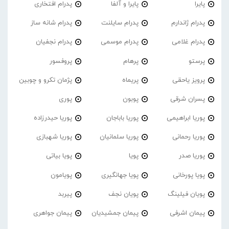
پایرا
پایرا و آلفا
پدرام افتخاری
پدرام ژاندارم
پدرام‌ سایلنت
پدرام شانه ساز
پدرام غلامی
پدرام موسمی
پدرام نجفیان
پرستو
پرهام
پروفسور
پرویز یاحقی
پریماه
پژمان تکرو و چوبین
پسران شرقی
پوبون
پوری
پوریا ابراهیمی
پوریا باباجان
پوریا حیدرزاده
پوریا رحمانی
پوریا سلمانیان
پوریا شهبازی
پوریا صدر
پویا
پویا بیاتی
پویا پورخانی
پویا جهانگیری
پویامون
پویان فیلینگ
پویان نجف
پیربد
پیمان اشرفی
پیمان جمشیدیان
پیمان جواهری