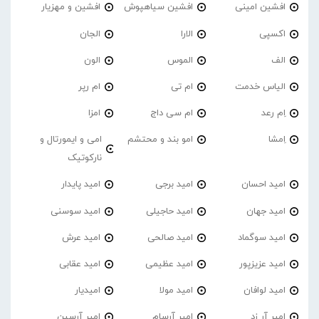
افشین امینی
افشین سیاهپوش
افشین و مهزیار
اکسپی
الارا
الجان
الف
الموس
الون
الیاس خدمت
ام تی
ام رپر
اِم رعد
ام سی داج
امزا
اِمشا
امو بند و محتشم
امی و ایمورتال و
نارکوتیک
امید احسان
امید برجی
امید پایدار
امید جهان
امید حاجیلی
امید سوسنی
امید سوگماد
امید صالحی
امید عرش
امید عزیزپور
امید عظیمی
امید عقابی
امید لوافان
امید مولا
امیدیار
امیر آر زد
امیر آرسام
امیر آرسین