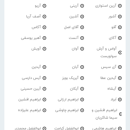
آرین استواری
آرینی
آریو
آشور
آشین
آصف آریا
آفو
آقای اصل
آکاس
آکای
آنست
آهیر یوسفی
آواس و آرش
آوان
آویش
سولویست
آی سیس
آیان
آیدین
آیدین عطا
آیریک بویز
آیس دارسی
آیشاه
آیکان
آیین حسینی
اَبراد
ابراهیم ارزانی
ابراهیم افشین
ابراهیم افشین و
ابراهیم چاوشی
ابراهیم علیزاده
سیما شاکریان
ابراهیم هاشمی
ابوالفضل کرامت
ابوالفضل محمدی