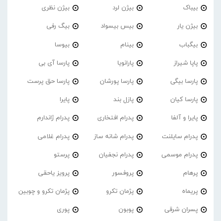
بیباک
بیژن لرد
بیژن نظری
بیژن یار
بیس بیسواد
بیگ رفی
بیگباب
بینام
بیوسا
پاپا شیراز
پارانویا
پارسا آی بی
پارسا بیگی
پارسا پورشان
پارسا حق پرست
پارسا کیان
پازل بند
پایرا
پایرا و آلفا
پدرام افتخاری
پدرام ژاندارم
پدرام‌ سایلنت
پدرام شانه ساز
پدرام غلامی
پدرام موسمی
پدرام نجفیان
پرستو
پرهام
پروفسور
پرویز یاحقی
پریماه
پژمان تکرو
پژمان تکرو و چوبین
پسران شرقی
پوبون
پوری