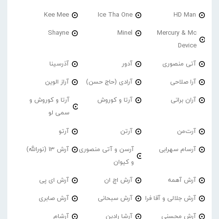
Kee Mee
Ice Tha One
HD Man
Shayne
Minel
Mercury & Mc
Device
آتی منصوری
آدور
آذرسینا
آرا صلاحی
آرادی (حاج حسن)
آراز الوین
آران براتی
آرتا و کوروش
آرتا و کوروش و
سمی لو
آرت‌من
آرتن
آرتو
آرسام سهرابی
آرسن و آتی منصوری
آرش 13 (نورالله)
و کیوان
آرش آهمه
آرش اچ ان
آرش ای پی
آرش جلالی و آقا فرا
آرش سبحانی
آرش صابری
آرش محسنی
آرشا رادین
آرشام