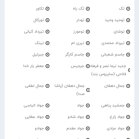
تک
تَک راه
تکاور
توحید وحید
تودار
تورکال
توشای
تومورز
تیرداد کیانی
تیرداد محمدی
تیری ام
تینک
جاسم شعبانی
جاسم کارگر
جبرئیل
جدید نیما نصر و فرهاد
جرجیس
جعفر یار خدا
فلاحی (سایروس بند)
جمال دهقان
جمال دهقان (پاشا
جمال لطفی
صدا)
جمشید پناهی
جواد
جواد الیاسی
جواد زارع
جواد شادو
جواد عطایی
جواد مرادی
جواد مقدم
جوادو