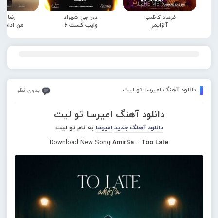
فرهاد کاظمی
دی جی شهراد
رضا صا
آلزایمر
وایب کست 6
من ادامه
دانلود آهنگ امیرسا تو لیت
بدون نظر
دانلود آهنگ امیرسا تو لیت
دانلود آهنگ جدید
امیرسا
به نام تو لیت
Download New Song
AmirSa – Too Late