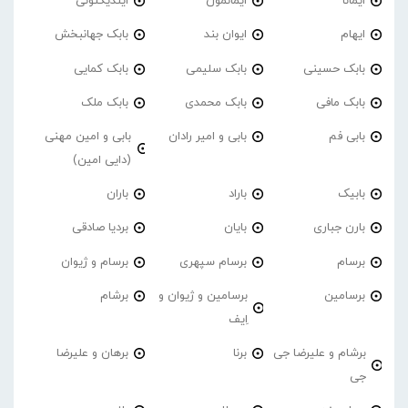
ایمانا
ایمانمون
ایندیکتونی
ایهام
ایوان بند
بابک جهانبخش
بابک حسینی
بابک سلیمی
بابک کمایی
بابک مافی
بابک محمدی
بابک ملک
بابی فم
بابی و امیر رادان
بابی و امین مهنی
(دایی امین)
بابیک
باراد
باران
بارن جباری
بایان
بردیا صادقی
برسام
برسام سپهری
برسام و ژیوان
برسامین
برسامین و ژیوان و
برشام
اِیف
برشام و علیرضا جی
برنا
برهان و علیرضا
جی