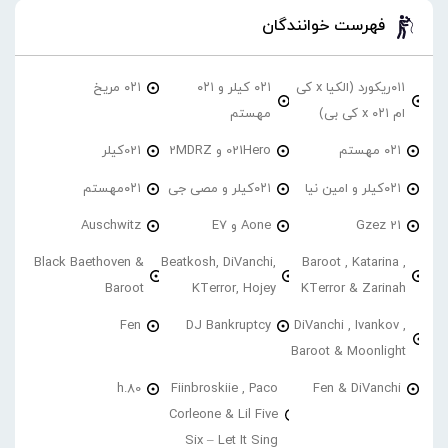
فهرست خوانندگان
۰۱۱ریکورد (الکیا x کی
۰۲۱ کیلر و ۰۲۱
۰۲۱ مریخ
ام ۰۲۱ x کی بی)
مهستم
۰۲۱ مهستم
021Hero و 2MDRZ
021کیلر
۰۲۱کیلر و امین نیا
۰۲۱کیلر و مصی جی
۰۲۱مهستم
21 Gzez
Aone و E7
Auschwitz
Black Baethoven &
Beatkosh, DiVanchi,
Baroot , Katarina ,
Baroot
KTerror, Hojey
KTerror & Zarinah
Fen
DJ Bankruptcy
DiVanchi , Ivankov ,
Baroot & Moonlight
h.80
Fiinbroskiie , Paco
Fen & DiVanchi
Corleone & Lil Five
Six – Let It Sing