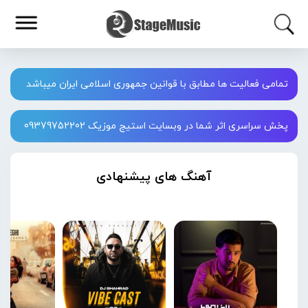
تمامی فعالیت ها مطابق با قوانین جمهوری اسلامی ایران میباشد
پخش سراسری اثر شما در وبسایت استیج موزیک 09379752202
آهنگ های پیشنهادی