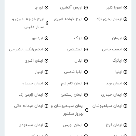
اهورا کلهر
اویس آتشین
ای ج
ایدین بحری نژاد
ایرج خواجه امیری
ایرج خواجه امیری و
سالار عقیلی
ایرمان
ایزاک
ایزدمهر
ایسپ حاجی
ایفتیئفی
ایکس‌ایکس‌ایکس‌پی
ایگرگ
ایلان
ایلای اکبری
ایلیا
ایلیا شمس
ایلیار
ایمان برند
ایمان تام تام
ایمان حمیدی
ایمان حیدری
ایمان رستمی
ایمان زارعی زند
ایمان سیاهپوشان
ایمان سیاهپوشان و
ایمان عبداله خانی
بهروز سکتور
ایمان فرخ
ایمان لویس
ایمان مسعودی