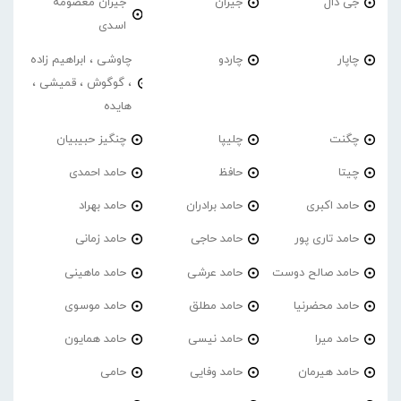
جی دال
جیران
جیران معصومه
اسدی
چاپار
چاردو
چاوشی ، ابراهیم زاده
، گوگوش ، قمیشی ،
هایده
چگنت
چلیپا
چنگیز حبیبیان
چیتا
حافظ
حامد احمدی
حامد اکبری
حامد برادران
حامد بهراد
حامد تاری پور
حامد حاجی
حامد زمانی
حامد صالح دوست
حامد عرشی
حامد ماهینی
حامد محضرنیا
حامد مطلق
حامد موسوی
حامد میرا
حامد نیسی
حامد همایون
حامد هیرمان
حامد وفایی
حامی