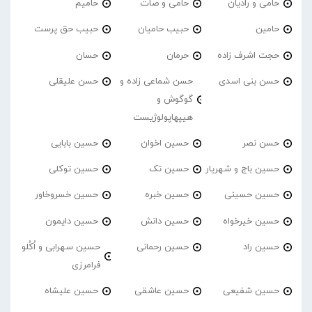
حامی و رادیان
حامی و صات
حامیم
حامین
حبیب حامیان
حبیب حق پرست
حجت اشرف زاده
حرمان
حسان
حسن بنی اسدی
حسن شماعی زاده و
حسن علیقلی
گوگوش و
هیپهاپولوژیست
حسن نصر
حسین اخوان
حسین بابایی
حسین باج و شهریار
حسین تک
حسین توکلی
حسین حسینی
حسین خبره
حسین خسروخاور
حسین خیرخواه
حسین دانش
حسین دایمون
حسین راد
حسین رحمانی
حسین سهرابی و اُکُلو
فرامرزی
حسین شفیعی
حسین عاشقی
حسین علیشاه