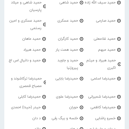
حمید سیف الله زاده
حمید شاهی
حمید شاهی و میلاد
پارسیان
حمید صارمی
حمید عسکری
حمید عسکری و امین
رستمی
حمید غلامعلی
حمید کارگران
حمید ماهان
حمید مبهم
حمید همت یار
حمید هیراد
حمید هیراد و میثم
حمید و جاوید
حمید و دانیال اس اچ
اکبری
پیروزنیا
حمیدرضا اسلمی
حمیدرضا بابایی
حمیدرضا ترکاشوند و
مصباح قمصری
حمیدرضا شمیرانی
حمیدرضا علوی
حمیدرضا کابلی
حمیدرضا کاظمی
حوران
حیدر (حیدا) احمدی
خسرو پاشایی
خلسه و بیگ رفی
د دان
د دان و علیرضا جی
د های
دائم