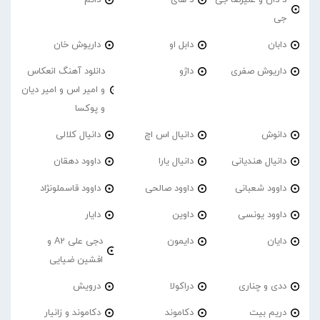
جی
دابان
دابل او
داریوش خان
داریوش صفری
داژو
دانلود آهنگ انعکاس
و امیر اس و امیر دیان
و پوکسا
دانوش
دانیال اس اچ
دانیال کلالی
دانیال هندیانی
دانیال یارا
داوود دهقان
داوود شعبانی
داوود صالحی
داوود قاسملونژاد
داوود یونسی
داوین
دایار
دایان
دایمون
دجی علی A2 و
افشین ضیایی
ددی و چناری
دراکولا
درویش
دریم بیت
دکاموند
دکاموند و زانیار