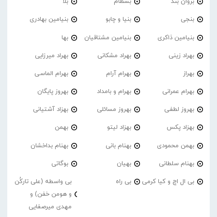
بروان بند
بسطام
بلا
بنجی
بنیا و چابو
بنیامین بهادری
بنیامین ذاکری
بنیامین مشتاقیان
بها
بهراد زینی
بهراد مشکانی
بهراد میرزایی
بهراز
بهرام آرام
بهرام الماسی
بهرام عمرانی
بهرام و بامداد
بهروز پایگان
بهروز لطفی
بهروز مسائلی
بهزاد آشتیانی
بهزاد پکس
بهزاد لیتو
بهمن
بهمن محمودی
بهنام بانی
بهنام بداخشان
بهنام سلطانی
بهیان
بوگاتی
بی ال اچ و کیا کرمی
بی راه
بی واسطه (علی تارکُن
و هومن خفن) و
مهدی میرصفایی