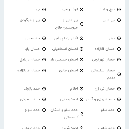
ابوچ و اقرار
ابوذر روحی
ابی
ابی عالی
ابی عالی و
ابی و میگوعل
امیرحسین فلاح
ابینو
اثنا و رضا پیشرو
احد محبی
احسان آقازاده
احسان اسماعیلی
احسان پایا
احسان تهرانچی
احسان حسینی راد
احسان دریادل
احسان سلیمانی
احسان طاری
احسان قربانزاده
مقدم
احسان نی زن
احلام
احمد بازوند
احمد تبریزی و آرسن
احمد‌ رضایی
احمد سعیدی
احمد سلو
احمد سلو و اشکان
احمد سولو
کریمخانی
احمد شامی
احمد شیری
احمد صفایی