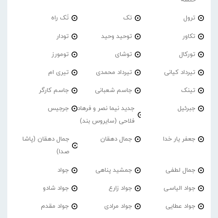
خلسه
ترول
تک
تَک راه
تکاور
توحید وحید
تودار
تورکال
توشای
تومورز
تیرداد کیانی
تیرداد محمدی
تیری ام
تینک
جاسم شعبانی
جاسم کارگر
جبرئیل
جدید نیما نصر و فرهاد
جرجیس
فلاحی (سایروس بند)
جعفر یار خدا
جمال دهقان
جمال دهقان (پاشا
صدا)
جمال لطفی
جمشید پناهی
جواد
جواد الیاسی
جواد زارع
جواد شادو
جواد عطایی
جواد مرادی
جواد مقدم