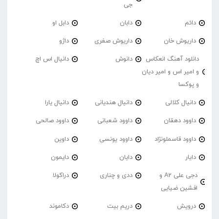
جی
دائم
دابان
دابل او
داریوش خان
داریوش صفری
داژو
دانلود آهنگ انعکاس
دانوش
دانیال اس اچ
و امیر اس و امیر دیان
و پوکسا
دانیال کلالی
دانیال هندیانی
دانیال یارا
داوود دهقان
داوود شعبانی
داوود صالحی
داوود قاسملونژاد
داوود یونسی
داوین
دایار
دایان
دایمون
دجی علی A2 و
ددی و چناری
دراکولا
افشین ضیایی
درویش
دریم بیت
دکاموند