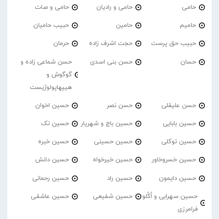
حامی
حامی و رادیان
حامی و صات
حامیم
حامین
حبیب حامیان
حبیب حق پرست
حجت اشرف زاده
حرمان
حسان
حسن بنی اسدی
حسن شماعی زاده و
گوگوش و
هیپهاپولوژیست
حسن علیقلی
حسن نصر
حسین اخوان
حسین بابایی
حسین باج و شهریار
حسین تک
حسین توکلی
حسین حسینی
حسین خبره
حسین خسروخاور
حسین خیرخواه
حسین دانش
حسین دایمون
حسین راد
حسین رحمانی
حسین سهرابی و اُکُلو
حسین شفیعی
حسین عاشقی
فرامرزی