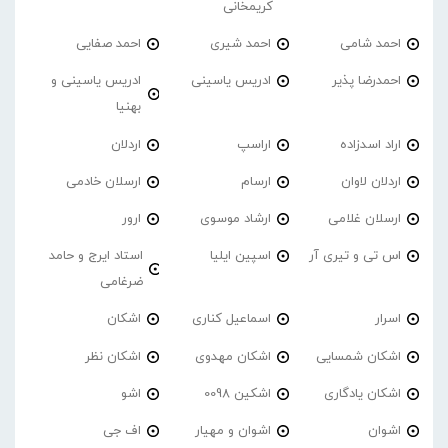
کریمخانی
احمد شامی
احمد شیری
احمد صفایی
احمدرضا پذیر
ادریس یاسینی
ادریس یاسینی و
بهنیا
اراد اسدزاده
اراسپ
اردلان
اردلان لاوان
ارسام
ارسلان خادمی
ارسلان غلامی
ارشاد موسوی
ارور
اس تی و تیری آر
اسپین ایلیا
استاد ایرج و حامد
ضرغامی
اسرار
اسماعیل کناری
اشکان
اشکان شمسایی
اشکان مهدوی
اشکان نظر
اشکان یادگاری
اشکین 0098
اشو
اشوان
اشوان و مهیار
اف جی