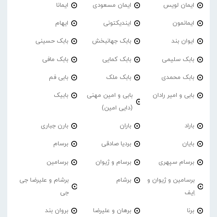
ایمان لویس
ایمان مسعودی
ایمانا
ایمانمون
ایندیکتونی
ایهام
ایوان بند
بابک جهانبخش
بابک حسینی
بابک سلیمی
بابک کمایی
بابک مافی
بابک محمدی
بابک ملک
بابی فم
بابی و امیر رادان
بابی و امین مهنی
بابیک
(دایی امین)
باراد
باران
بارن جباری
بایان
بردیا صادقی
برسام
برسام سپهری
برسام و ژیوان
برسامین
برسامین و ژیوان و
برشام
برشام و علیرضا جی
اِیف
جی
برنا
برهان و علیرضا
بروان بند