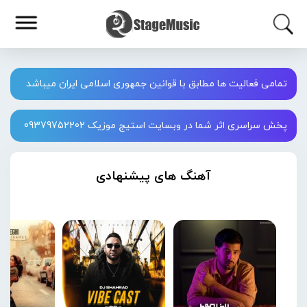
تمامی فعالیت ها مطابق با قوانین جمهوری اسلامی ایران میباشد
پخش سراسری اثر شما در وبسایت استیج موزیک 09379752202
آهنگ های پیشنهادی