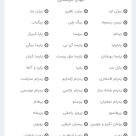
مهدی میرصفایی
بیژن لرد
بیژن نظری
بیژن یار
بیس بیسواد
بیگ رفی
بیگباب
بینام
بیوسا
پاپا شیراز
پارانویا
پارسا آی بی
پارسا بیگی
پارسا پورشان
پارسا حق پرست
پارسا کیان
پازل بند
پایرا
پایرا و آلفا
پدرام افتخاری
پدرام ژاندارم
پدرام‌ سایلنت
پدرام شانه ساز
پدرام غلامی
پدرام موسمی
پدرام نجفیان
پرستو
پرهام
پروفسور
پرویز یاحقی
پریماه
پژمان تکرو و چوبین
پسران شرقی
پوبون
پوری
پوریا ابراهیمی
پوریا باباجان