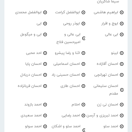
سیما شاکریان
ابراهیم هاشمی
ابوالفضل کرامت
ابوالفضل محمدی
ابوچ و اقرار
ابوذر روحی
ابی
ابی عالی
ابی عالی و
ابی و میگوعل
امیرحسین فلاح
ابینو
اثنا و رضا پیشرو
احد محبی
احسان آقازاده
احسان اسماعیلی
احسان پایا
احسان تهرانچی
احسان حسینی راد
احسان دریادل
احسان سلیمانی
احسان طاری
احسان قربانزاده
مقدم
احسان نی زن
احلام
احمد بازوند
احمد تبریزی و آرسن
احمد‌ رضایی
احمد سعیدی
احمد سلو
احمد سلو و اشکان
احمد سولو