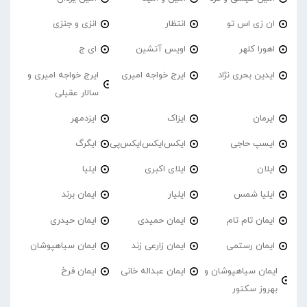
ان زی اس تو
انتظار
انزی و جنزی
اهورا کلهر
اویس آتشین
ای ج
ایدین بحری نژاد
ایرج خواجه امیری
ایرج خواجه امیری و
سالار عقیلی
ایرمان
ایزاک
ایزدمهر
ایسپ حاجی
ایکس‌ایکس‌ایکس‌پی
ایگرگ
ایلان
ایلای اکبری
ایلیا
ایلیا شمس
ایلیار
ایمان برند
ایمان تام تام
ایمان حمیدی
ایمان حیدری
ایمان رستمی
ایمان زارعی زند
ایمان سیاهپوشان
ایمان سیاهپوشان و
ایمان عبداله خانی
ایمان فرخ
بهروز سکتور