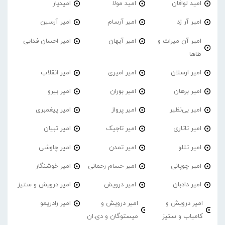
امید لوافان
امید مولا
امیدیار
امیر آر زد
امیر آرسام
امیر آرسین
امیر آن میراث و
امیر آیهان
امیر احسان فدایی
طاها
امیر ارسلان
امیر امیری
امیر انقلاب
امیر برهان
امیر‌ بوران
امیر بیرو
امیر بی‌نظیر
امیر پرواز
امیر پیغمبری
امیر تاتاری
امیر تاجیک
امیر تبیان
امیر تتلو
امیر تمدن
امیر چاوشی
امیر چوپانی
امیر حسام رحمانی
امیر خوشنگار
امیر دادبان
امیر درویش
امیر درویش و ستیز
امیر درویش و
امیر درویش و
امیر رادریمو
کامیاب و ستیز
میستوگان و دی.ان