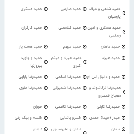
حمید شاهی و میلاد
حمید صارمی
حمید عسکری
پارسیان
حمید عسکری و امین
حمید غلامعلی
حمید کارگران
رستمی
حمید ماهان
حمید مبهم
حمید همت یار
حمید هیراد
حمید هیراد و میثم
حمید و جاوید
اکبری
پیروزنیا
حمید و دانیال اس اچ
حمیدرضا اسلمی
حمیدرضا بابایی
حمیدرضا ترکاشوند و
حمیدرضا شمیرانی
حمیدرضا علوی
مصباح قمصری
حمیدرضا کابلی
حمیدرضا کاظمی
حوران
حیدر (حیدا) احمدی
خسرو پاشایی
خلسه و بیگ رفی
د دان
د دان و علیرضا جی
د های