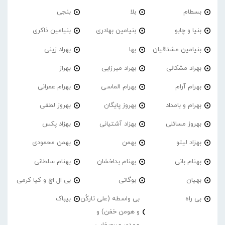
بسطام
بلا
بنجی
بنیا و چابو
بنیامین بهادری
بنیامین ذاکری
بنیامین مشتاقیان
بها
بهراد زینی
بهراد مشکانی
بهراد میرزایی
بهراز
بهرام آرام
بهرام الماسی
بهرام عمرانی
بهرام و بامداد
بهروز پایگان
بهروز لطفی
بهروز مسائلی
بهزاد آشتیانی
بهزاد پکس
بهزاد لیتو
بهمن
بهمن محمودی
بهنام بانی
بهنام بداخشان
بهنام سلطانی
بهیان
بوگاتی
بی ال اچ و کیا کرمی
بی راه
بی واسطه (علی تارکُن
بیباک
و هومن خفن) و