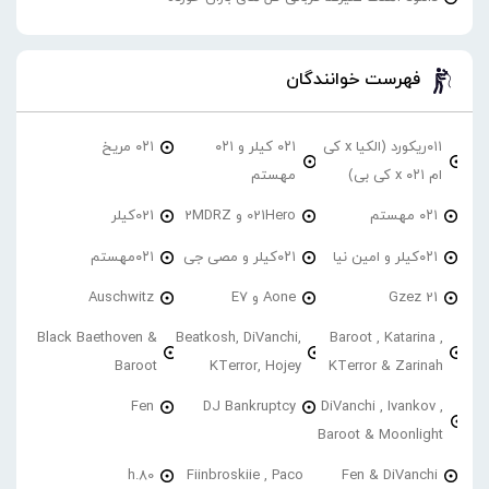
فهرست خوانندگان
۰۱۱ریکورد (الکیا x کی
۰۲۱ کیلر و ۰۲۱
۰۲۱ مریخ
ام ۰۲۱ x کی بی)
مهستم
۰۲۱ مهستم
021Hero و 2MDRZ
021کیلر
۰۲۱کیلر و امین نیا
۰۲۱کیلر و مصی جی
۰۲۱مهستم
21 Gzez
Aone و E7
Auschwitz
Black Baethoven &
Beatkosh, DiVanchi,
Baroot , Katarina ,
Baroot
KTerror, Hojey
KTerror & Zarinah
Fen
DJ Bankruptcy
DiVanchi , Ivankov ,
Baroot & Moonlight
h.80
Fiinbroskiie , Paco
Fen & DiVanchi