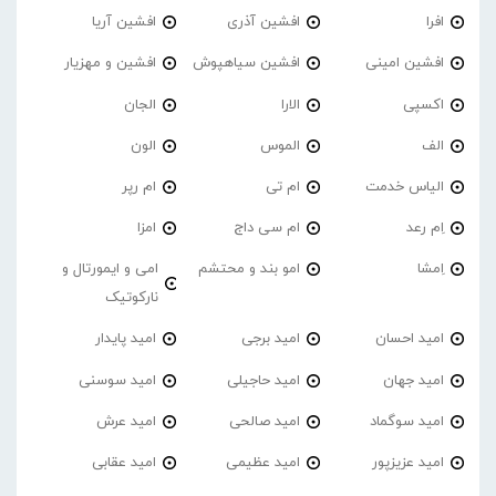
افرا
افشین آذری
افشین آریا
افشین امینی
افشین سیاهپوش
افشین و مهزیار
اکسپی
الارا
الجان
الف
الموس
الون
الیاس خدمت
ام تی
ام رپر
اِم رعد
ام سی داج
امزا
اِمشا
امو بند و محتشم
امی و ایمورتال و
نارکوتیک
امید احسان
امید برجی
امید پایدار
امید جهان
امید حاجیلی
امید سوسنی
امید سوگماد
امید صالحی
امید عرش
امید عزیزپور
امید عظیمی
امید عقابی