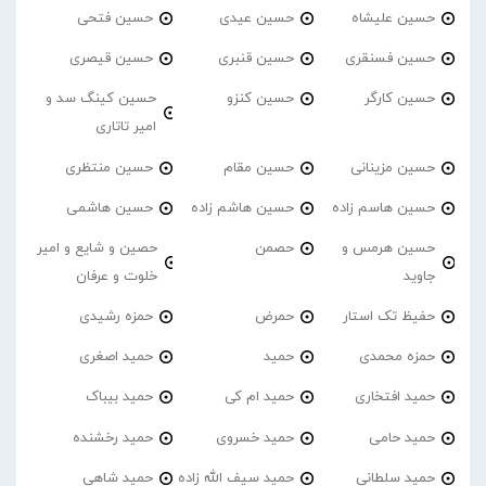
حسین علیشاه
حسین عیدی
حسین فتحی
حسین فسنقری
حسین قنبری
حسین قیصری
حسین کارگر
حسین کنزو
حسین کینگ سد و
امیر تاتاری
حسین مزینانی
حسین مقام
حسین منتظری
حسین هاسم زاده
حسین هاشم زاده
حسین هاشمی
حسین هرمس و
حصمن
حصین و شایع و امیر
جاوید
خلوت و عرفان
حفیظ تک استار
حمرض
حمزه رشیدی
حمزه محمدی
حمید
حمید اصغری
حمید افتخاری
حمید ام کی
حمید بیباک
حمید حامی
حمید خسروی
حمید رخشنده
حمید سلطانی
حمید سیف الله زاده
حمید شاهی