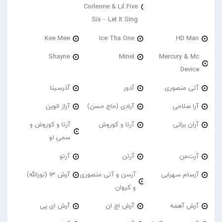
Corleone & Lil Five
Six – Let It Sing
Kee Mee
Ice Tha One
HD Man
Shayne
Minel
Mercury & Mc
Device
آتی منصوری
آدور
آذرسینا
آرا صلاحی
آرادی (حاج حسن)
آراز الوین
آران براتی
آرتا و کوروش
آرتا و کوروش و
سمی لو
آرت‌من
آرتن
آرتو
آرسام سهرابی
آرسن و آتی منصوری
آرش 13 (نورالله)
و کیوان
آرش آهمه
آرش اچ ان
آرش ای پی