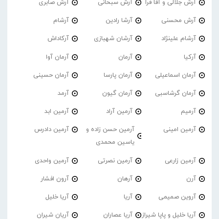
آرش جلالی و آقا فرا
آرش سبحانی
آرش صابری
آرش محسنی
آرشا رادین
آرشام
آرشام علینژاد
آرشان شهبازی
آرکاداش
آرکیا
آرمان
آرمان آوا
آرمان اسماعیلی
آرمان پارسا
آرمان حسینی
آرمان گرشاسبی
آرمان گیون
آرمد
آرمیم
آرمین آراد
آرمین ابد
آرمین امینی
آرمین حسن زاده و
آرمین دادرس
یاسین محمدی
آرمین زارعی
آرمین نصرتی
آرمین واحدی
آرن
آرهان
آرون افشار
آروین صمیمی
آریا
آریا خلیل
آریا خلیل و پاپا شیراز
آریا عصاران
آریان شیران