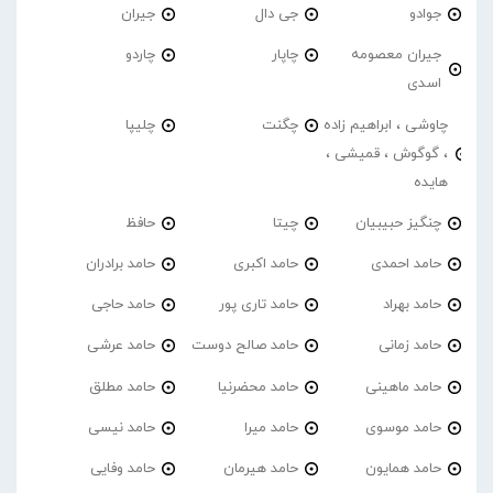
جوادو
جی دال
جیران
جیران معصومه
چاپار
چاردو
اسدی
چاوشی ، ابراهیم زاده
چگنت
چلیپا
، گوگوش ، قمیشی ،
هایده
چنگیز حبیبیان
چیتا
حافظ
حامد احمدی
حامد اکبری
حامد برادران
حامد بهراد
حامد تاری پور
حامد حاجی
حامد زمانی
حامد صالح دوست
حامد عرشی
حامد ماهینی
حامد محضرنیا
حامد مطلق
حامد موسوی
حامد میرا
حامد نیسی
حامد همایون
حامد هیرمان
حامد وفایی