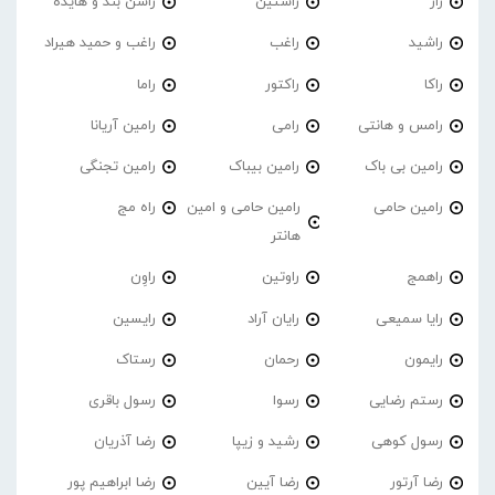
راز
راستین
راشن بند و هایده
راشید
راغب
راغب و حمید هیراد
راکا
راکتور
راما
رامس و هانتی
رامی
رامین آریانا
رامین بی باک
رامین بیباک
رامین تجنگی
رامین حامی
رامین حامی و امین
راه مج
هانتر
راهمج
راوتین
راوِن
رایا سمیعی
رایان آراد
رایسین
رایمون
رحمان
رستاک
رستم رضایی
رسوا
رسول باقری
رسول کوهی
رشید و زیپا
رضا آذریان
رضا آرتور
رضا آیین
رضا ابراهیم پور