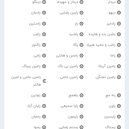
دیدار
دیدار و مهرداد
دینگو
دیهو
رابین رضایی
رادمان
رادمیر
راز
راستین
راشن بند و هایده
راشید
راغب
راغب و حمید هیراد
راکا
راکتور
راما
رامس و هانتی
رامی
رامین آریانا
رامین بی باک
رامین بیباک
رامین تجنگی
رامین حامی
رامین حامی و امین
هانتر
راه مج
راهمج
راوتین
راوِن
رایا سمیعی
رایان آراد
رایسین
رایمون
رحمان
رستاک
رستم رضایی
رسوا