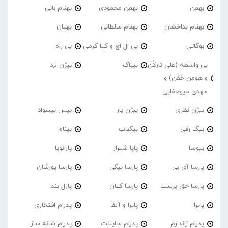
بهمن
بهمن محمودی
بهنام بانی
بهنام بداخشان
بهنام سلطانی
بهیان
بوگاتی
بی ال اچ و کیا کرمی
بی راه
بی واسطه (علی تارکُن
بیباک
بیژن لرد
و هومن خفن) و
مهدی میرصفایی
بیژن نظری
بیژن یار
بیس بیسواد
بیگ رفی
بیگباب
بینام
بیوسا
پاپا شیراز
پارانویا
پارسا آی بی
پارسا بیگی
پارسا پورشان
پارسا حق پرست
پارسا کیان
پازل بند
پایرا
پایرا و آلفا
پدرام افتخاری
پدرام ژاندارم
پدرام‌ سایلنت
پدرام شانه ساز