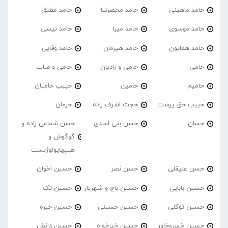
حامد ماهینی
حامد محضرنیا
حامد مطلق
حامد موسوی
حامد میرا
حامد نیسی
حامد همایون
حامد هیرمان
حامد وفایی
حامی
حامی و رادیان
حامی و صات
حامیم
حامین
حبیب حامیان
حبیب حق پرست
حجت اشرف زاده
حرمان
حسان
حسن بنی اسدی
حسن شماعی زاده و
گوگوش و
هیپهاپولوژیست
حسن علیقلی
حسن نصر
حسین اخوان
حسین بابایی
حسین باج و شهریار
حسین تک
حسین توکلی
حسین حسینی
حسین خبره
حسین خسروخاور
حسین خیرخواه
حسین دانش