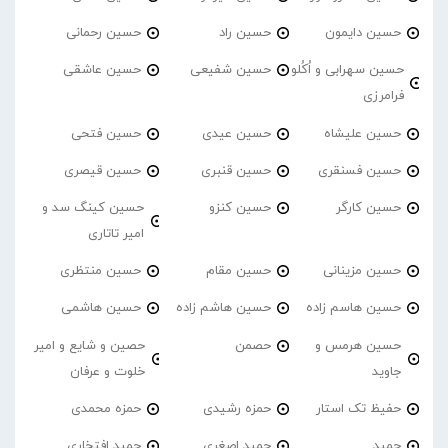
حسین دایمون
حسین راد
حسین رحمانی
حسین سهرابی و اُکُلو
حسین شفیعی
حسین عاشقی
فرامرزی
حسین علیشاه
حسین عیدی
حسین فتحی
حسین فسنقری
حسین قنبری
حسین قیصری
حسین کارگر
حسین کنزو
حسین کینگ سد و
امیر تاتاری
حسین مزینانی
حسین مقام
حسین منتظری
حسین هاسم زاده
حسین هاشم زاده
حسین هاشمی
حسین هرمس و
حصمن
حصین و شایع و امیر
جاوید
خلوت و عرفان
حفیظ تک استار
حمزه رشیدی
حمزه محمدی
حمید
حمید اصغری
حمید افتخاری