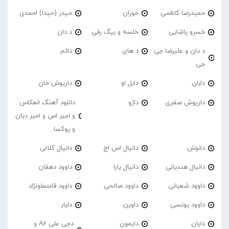
حمیدرضا کاظمی
حوران
حیدر (حیدا) احمدی
خسرو پاشایی
خلسه و بیگ رفی
د دان
د دان و علیرضا جی
د های
دائم
جی
دابان
دابل او
داریوش خان
داریوش صفری
داژو
دانلود آهنگ انعکاس
و امیر اس و امیر دیان
و پوکسا
دانوش
دانیال اس اچ
دانیال کلالی
دانیال هندیانی
دانیال یارا
داوود دهقان
داوود شعبانی
داوود صالحی
داوود قاسملونژاد
داوود یونسی
داوین
دایار
دایان
دایمون
دجی علی A2 و