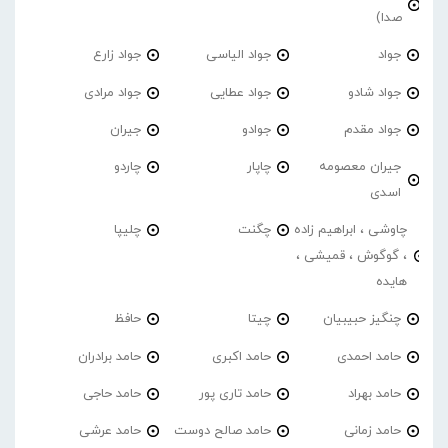
صدا)
جواد
جواد الیاسی
جواد زارع
جواد شادو
جواد عطایی
جواد مرادی
جواد مقدم
جوادو
جیران
جیران معصومه
چاپار
چاردو
اسدی
چاوشی ، ابراهیم زاده
چگنت
چلیپا
، گوگوش ، قمیشی ،
هایده
چنگیز حبیبیان
چیتا
حافظ
حامد احمدی
حامد اکبری
حامد برادران
حامد بهراد
حامد تاری پور
حامد حاجی
حامد زمانی
حامد صالح دوست
حامد عرشی