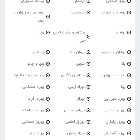
بردیا صادقی
برسام
برسام سپهری
برسام و ژیوان
برسامین
برسامین و ژیوان و
اِیف
برشام
برشام و علیرضا جی
برنا
جی
برهان و علیرضا
بروان بند
بسطام
بلا
بنجی
بنیا و چابو
بنیامین بهادری
بنیامین ذاکری
بنیامین مشتاقیان
بها
بهراد زینی
بهراد مشکانی
بهراد میرزایی
بهراز
بهرام آرام
بهرام الماسی
بهرام عمرانی
بهرام و بامداد
بهروز پایگان
بهروز لطفی
بهروز مسائلی
بهزاد آشتیانی
بهزاد پکس
بهزاد لیتو