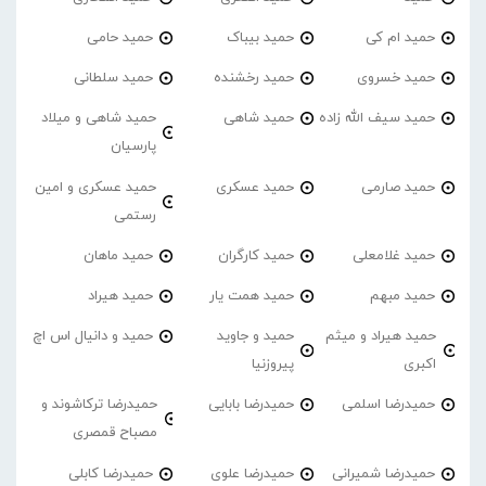
حمید ام کی
حمید بیباک
حمید حامی
حمید خسروی
حمید رخشنده
حمید سلطانی
حمید سیف الله زاده
حمید شاهی
حمید شاهی و میلاد
پارسیان
حمید صارمی
حمید عسکری
حمید عسکری و امین
رستمی
حمید غلامعلی
حمید کارگران
حمید ماهان
حمید مبهم
حمید همت یار
حمید هیراد
حمید هیراد و میثم
حمید و جاوید
حمید و دانیال اس اچ
اکبری
پیروزنیا
حمیدرضا اسلمی
حمیدرضا بابایی
حمیدرضا ترکاشوند و
مصباح قمصری
حمیدرضا شمیرانی
حمیدرضا علوی
حمیدرضا کابلی