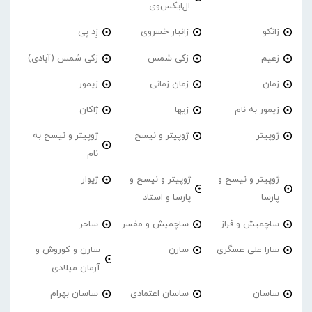
ال‌ایکس‌وی
زانکو
زانیار خسروی
زِد پی
زعیم
زکی شمس
زکی شمس (آبادی)
زمان
زمان زمانی
زیمور
زیمور به نام
زیها
ژاکان
ژوپیتر
ژوپیتر و نیسح
ژوپیتر و نیسح به
نام
ژوپیتر و نیسح و
ژوپیتر و نیسح و
ژیوار
پارسا
پارسا و استاد
ساچمیش و فراز
ساچمیش و مفسر
ساحر
سارا علی عسگری
سارن
سارن و کوروش و
آرمان میلادی
ساسان
ساسان اعتمادی
ساسان بهرام