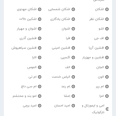
اشکان
اشکان شمسایی
اشکان مهدوی
اشکان نظر
اشکان یادگاری
اشکین 0098
اشو
اشوان
اشوان و مهیار
اف جی
افرا
افشین آذری
افشین آریا
افشین امینی
افشین سیاهپوش
افشین و مهزیار
اکسپی
الارا
الجان
الف
الموس
الون
الیاس خدمت
ام تی
ام رپر
اِم رعد
ام سی داج
امزا
اِمشا
امو بند و محتشم
امی و ایمورتال و
امید احسان
امید برجی
نارکوتیک