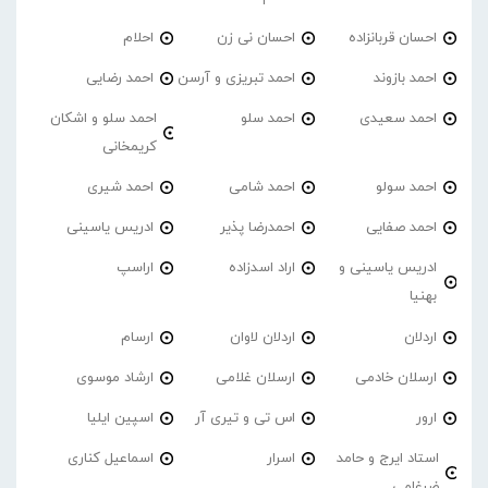
احسان قربانزاده
احسان نی زن
احلام
احمد بازوند
احمد تبریزی و آرسن
احمد‌ رضایی
احمد سعیدی
احمد سلو
احمد سلو و اشکان
کریمخانی
احمد سولو
احمد شامی
احمد شیری
احمد صفایی
احمدرضا پذیر
ادریس یاسینی
ادریس یاسینی و
اراد اسدزاده
اراسپ
بهنیا
اردلان
اردلان لاوان
ارسام
ارسلان خادمی
ارسلان غلامی
ارشاد موسوی
ارور
اس تی و تیری آر
اسپین ایلیا
استاد ایرج و حامد
اسرار
اسماعیل کناری
ضرغامی