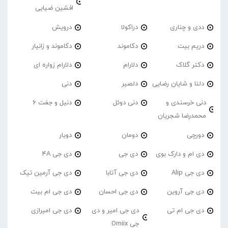
افشین ضیایی
ددی و چناری
دراکولا
درویش
دریم بیت
دکاموند
دکاموند و زانیار
دکتر گلاک
دلارام
دلارام زواره ای
دلتا و شایان رضایی
دلصیر
دنی
دنی خرسندی و
دنی دوئل
دنیل و جفت 6
محمدرضا شجریان
دورچی
دومان
دویار
دی ام و دارک بوی
دی جی
دی جی 4A
دی جی Alip
دی جی آتابا
دی جی آرمین تیک
دی جی آروین
دی جی احسان
دی جی ام بیت
دی جی ام تی
دی جی امیر و دی
دی جی امیرازی
جی Omiix