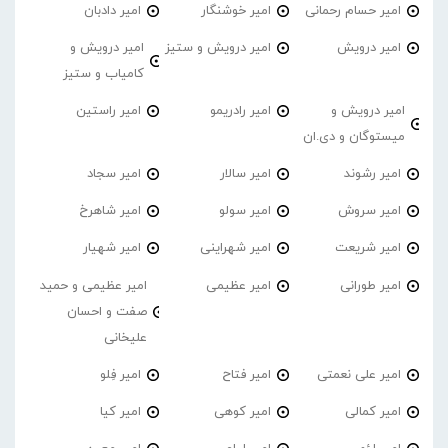
امیر حسام رحمانی
امیر خوشنگار
امیر دادبان
امیر درویش
امیر درویش و ستیز
امیر درویش و
کامیاب و ستیز
امیر درویش و
امیر رادریمو
امیر راستین
میستوگان و دی.ان
امیر رشوند
امیر سالار
امیر سجاد
امیر سروش
امیر سولو
امیر شاهرخ
امیر شریعت
امیر شهراینی
امیر شهیار
امیر طورانی
امیر عظیمی
امیر عظیمی و حمید
صفت و احسان
علیخانی
امیر علی نعمتی
امیر فتاح
امیر فِلو
امیر کمالی
امیر کوهی
امیر کیا