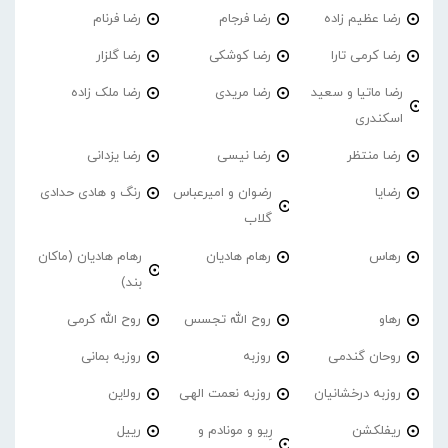
رضا عظیم زاده
رضا فرجام
رضا فرنام
رضا کرمی تارا
رضا کوشکی
رضا گلزار
رضا ماتیا و سعید
رضا مریدی
رضا ملک زاده
اسکندری
رضا منتظر
رضا نیسی
رضا یزدانی
رضایا
رضوان و امیرعباس
رنگ و هادی حدادی
گلاب
رهاس
رهام هادیان
رهام هادیان (ماکان
بند)
رهاو
روح الله تجسس
روح الله کرمی
روحان گندمی
روزبه
روزبه بمانی
روزبه درخشانیان
روزبه نعمت الهی
رولاین
ریفلکشن
رِیو و مونادم و
رییل