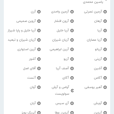
یاسین محمدی
آرمین نصرتی
آرمین واحدی
آرن
آرهان
آرون افشار
آروین صمیمی
آریا
آریا خلیل
آریا خلیل و پاپا شیراز
آریا عصاران
آریان شیران
آریان شیران و تبعید
آریانو
آرین ابراهیمی
آرین استواری
آرینی
آریو
آشور
آشین
آصف آریا
آقای اصل
آکاس
آکای
آنست
آهیر یوسفی
آواس و آرش
آوان
سولویست
آویش
آی سیس
آیان
آیدین
آیدین عطا
آیریک بویز