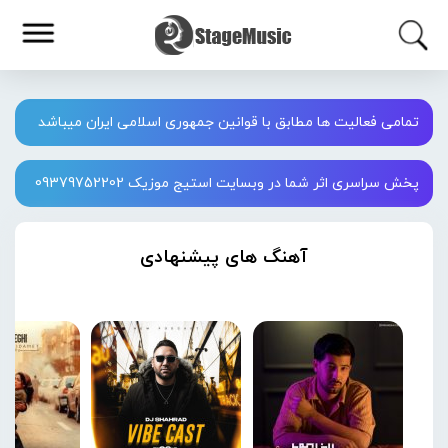
تمامی فعالیت ها مطابق با قوانین جمهوری اسلامی ایران میباشد
پخش سراسری اثر شما در وبسایت استیج موزیک 09379752202
آهنگ های پیشنهادی