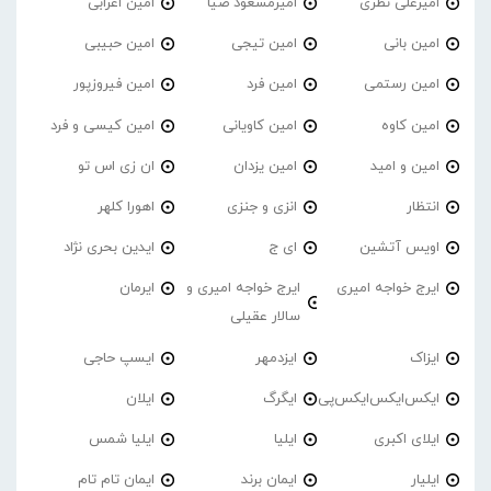
امیرعلی نظری
امیرمسعود ضیا
امین اعرابی
امین بانی
امین تیجی
امین حبیبی
امین رستمی
امین فرد
امین فیروزپور
امین کاوه
امین کاویانی
امین کیسی و فرد
امین و امید
امین یزدان
ان زی اس تو
انتظار
انزی و جنزی
اهورا کلهر
اویس آتشین
ای ج
ایدین بحری نژاد
ایرج خواجه امیری
ایرج خواجه امیری و
ایرمان
سالار عقیلی
ایزاک
ایزدمهر
ایسپ حاجی
ایکس‌ایکس‌ایکس‌پی
ایگرگ
ایلان
ایلای اکبری
ایلیا
ایلیا شمس
ایلیار
ایمان برند
ایمان تام تام