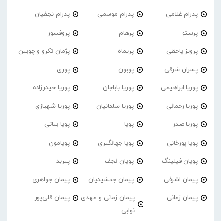
پدرام غلامی
پدرام موسمی
پدرام نجفیان
پرستو
پرهام
پروفسور
پرویز یاحقی
پریماه
پژمان تکرو و چوبین
پسران شرقی
پوبون
پوری
پوریا ابراهیمی
پوریا باباجان
پوریا حیدرزاده
پوریا رحمانی
پوریا سلمانیان
پوریا شهبازی
پوریا صدر
پویا
پویا بیاتی
پویا پورخانی
پویا جهانگیری
پویامون
پویان فیلینگ
پویان نجف
پیربد
پیمان اشرفی
پیمان جمشیدیان
پیمان جواهری
پیمان زمانی
پیمان زمانی و مهدی
پیمان قلی‌پور
نوابی