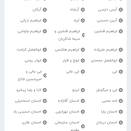
آیس دارسی
آیشاه
آیکان
آیین حسینی
اَبراد
ابراهیم ارزانی
ابراهیم افشین
ابراهیم افشین و
ابراهیم چاوشی
سیما شاکریان
ابراهیم علیزاده
ابراهیم هاشمی
ابوالفضل کرامت
ابوالفضل محمدی
ابوچ و اقرار
ابوذر روحی
ابی
ابی عالی
ابی عالی و
امیرحسین فلاح
ابی و میگوعل
ابینو
اثنا و رضا پیشرو
احد محبی
احسان آقازاده
احسان اسماعیلی
احسان پایا
احسان تهرانچی
احسان حسینی راد
احسان دریادل
احسان سلیمانی
احسان طاری
مقدم