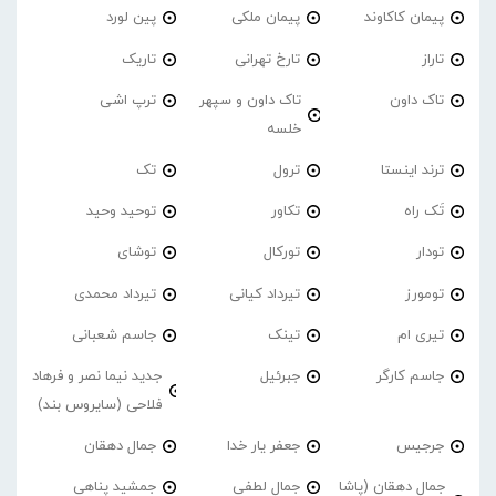
پیمان کاکاوند
پیمان ملکی
پین لورد
تاراز
تارخ تهرانی
تاریک
تاک داون
تاک داون و سپهر
ترپ اشی
خلسه
ترند اینستا
ترول
تک
تَک راه
تکاور
توحید وحید
تودار
تورکال
توشای
تومورز
تیرداد کیانی
تیرداد محمدی
تیری ام
تینک
جاسم شعبانی
جاسم کارگر
جبرئیل
جدید نیما نصر و فرهاد
فلاحی (سایروس بند)
جرجیس
جعفر یار خدا
جمال دهقان
جمال دهقان (پاشا
جمال لطفی
جمشید پناهی