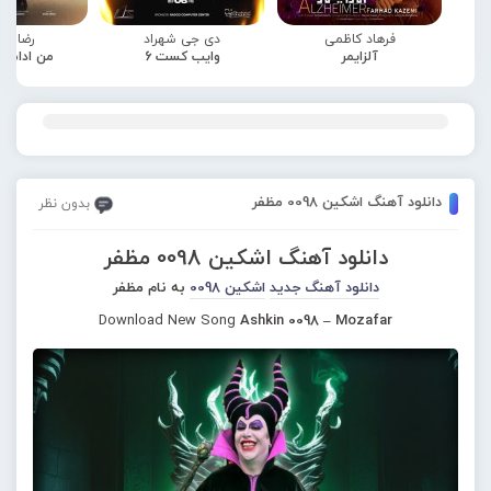
فرهاد کاظمی
دی جی شهراد
رضا صا
آلزایمر
وایب کست 6
من ادامه
دانلود آهنگ اشکین 0098 مظفر
بدون نظر
دانلود آهنگ اشکین 0098 مظفر
دانلود آهنگ جدید
اشکین 0098
به نام مظفر
Download New Song
Ashkin 0098 – Mozafar