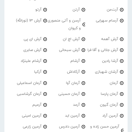
آرت‌من
آرتن
آرتو
آرسام سهرابی
آرسن و آتی منصوری
آرش 13 (نورالله)
و کیوان
آرش آهمه
آرش اچ ان
آرش ای پی
آرش جلالی و آقا فرا
آرش سبحانی
آرش صابری
آرشا رادین
آرشام
آرشام علینژاد
آرشان شهبازی
آرکاداش
آرکیا
آرمان
آرمان آوا
آرمان اسماعیلی
آرمان پارسا
آرمان حسینی
آرمان گرشاسبی
آرمان گیون
آرمد
آرمیم
آرمین آراد
آرمین ابد
آرمین امینی
آرمین حسن زاده و
آرمین دادرس
آرمین زارعی