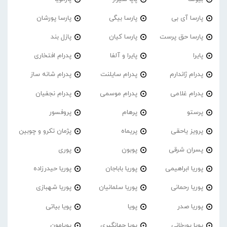
پارسا آی بی
پارسا بیگی
پارسا پورشان
پارسا حق پرست
پارسا کیان
پازل بند
پایرا
پایرا و آلفا
پدرام افتخاری
پدرام ژاندارم
پدرام‌ سایلنت
پدرام شانه ساز
پدرام غلامی
پدرام موسمی
پدرام نجفیان
پرستو
پرهام
پروفسور
پرویز یاحقی
پریماه
پژمان تکرو و چوبین
پسران شرقی
پوبون
پوری
پوریا ابراهیمی
پوریا باباجان
پوریا حیدرزاده
پوریا رحمانی
پوریا سلمانیان
پوریا شهبازی
پوریا صدر
پویا
پویا بیاتی
پویا پورخانی
پویا جهانگیری
پویامون