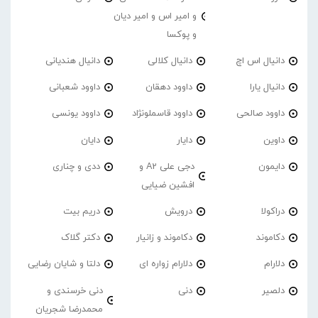
و امیر اس و امیر دیان
و پوکسا
دانیال اس اچ
دانیال کلالی
دانیال هندیانی
دانیال یارا
داوود دهقان
داوود شعبانی
داوود صالحی
داوود قاسملونژاد
داوود یونسی
داوین
دایار
دایان
دایمون
دجی علی A2 و
ددی و چناری
افشین ضیایی
دراکولا
درویش
دریم بیت
دکاموند
دکاموند و زانیار
دکتر گلاک
دلارام
دلارام زواره ای
دلتا و شایان رضایی
دلصیر
دنی
دنی خرسندی و
محمدرضا شجریان