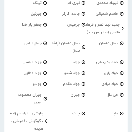
تیرداد محمدی
تیری ام
تینک
جاسم شعبانی
جاسم کارگر
جبرئیل
جدید نیما نصر و فرهاد
جرجیس
جعفر یار خدا
فلاحی (سایروس بند)
جمال دهقان
جمال دهقان (پاشا
جمال لطفی
صدا)
جمشید پناهی
جواد
جواد الیاسی
جواد زارع
جواد شادو
جواد عطایی
جواد مرادی
جواد مقدم
جوادو
جی دال
جیران
جیران معصومه
اسدی
چاپار
چاردو
چاوشی ، ابراهیم زاده
، گوگوش ، قمیشی ،
هایده