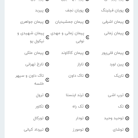
پویان فیلینگ
پویان نجف
پیربد
پیمان اشرفی
پیمان جمشیدیان
پیمان جواهری
پیمان زمانی
پیمان زمانی و مهدی
پیمان شهیدی و
نوابی
نیکول یو
پیمان قلی‌پور
پیمان کاکاوند
پیمان ملکی
پین لورد
تاراز
تارخ تهرانی
تاریک
تاک داون
تاک داون و سپهر
خلسه
ترپ اشی
ترند اینستا
ترول
تک
تَک راه
تکاور
توحید وحید
تودار
تورکال
توشای
تومورز
تیرداد کیانی