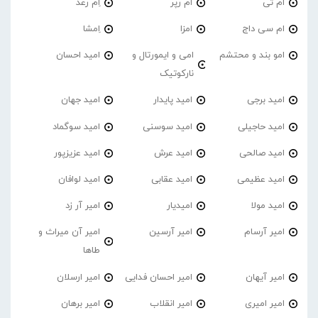
ام تی
ام رپر
اِم رعد
ام سی داج
امزا
اِمشا
امو بند و محتشم
امی و ایمورتال و
امید احسان
نارکوتیک
امید برجی
امید پایدار
امید جهان
امید حاجیلی
امید سوسنی
امید سوگماد
امید صالحی
امید عرش
امید عزیزپور
امید عظیمی
امید عقابی
امید لوافان
امید مولا
امیدیار
امیر آر زد
امیر آرسام
امیر آرسین
امیر آن میراث و
طاها
امیر آیهان
امیر احسان فدایی
امیر ارسلان
امیر امیری
امیر انقلاب
امیر برهان