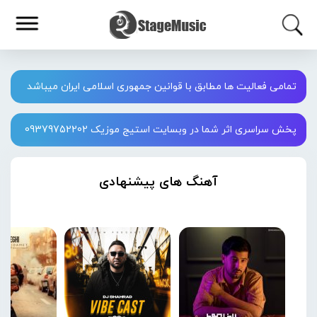
تمامی فعالیت ها مطابق با قوانین جمهوری اسلامی ایران میباشد
پخش سراسری اثر شما در وبسایت استیج موزیک 09379752202
آهنگ های پیشنهادی