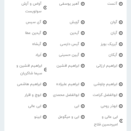
آنست
آهیر یوسفی
آواس و آرش
سولویست
آوان
آویش
آی سیس
آیان
آیدین
آیدین عطا
آیریک بویز
آیس دارسی
آیشاه
آیکان
آیین حسینی
اَبراد
ابراهیم ارزانی
ابراهیم افشین
ابراهیم افشین و
سیما شاکریان
ابراهیم چاوشی
ابراهیم علیزاده
ابراهیم هاشمی
ابوالفضل کرامت
ابوالفضل محمدی
ابوچ و اقرار
ابوذر روحی
ابی
ابی عالی
ابی عالی و
ابی و میگوعل
ابینو
امیرحسین فلاح