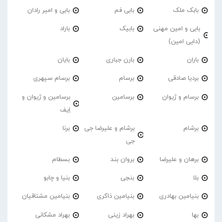
بابک ملک
بابی فم
بابی و امیر رادان
بابی و امین مهنی
بابیک
باراد
(دایی امین)
باران
بارن جباری
بایان
بردیا صادقی
برسام
برسام سپهری
برسام و ژیوان
برسامین
برسامین و ژیوان و
اِیف
برشام
برشام و علیرضا جی
برنا
جی
برهان و علیرضا
بروان بند
بسطام
بلا
بنجی
بنیا و چابو
بنیامین بهادری
بنیامین ذاکری
بنیامین مشتاقیان
بها
بهراد زینی
بهراد مشکانی