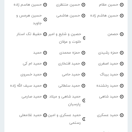
حسین مقام
حسین منتظری
حسین هاسم زاده
حسین هاشم زاده
حسین هاشمی
حسین هرمس و
جاوید
حصمن
حصین و شایع و امیر
حفیظ تک استار
خلوت و عرفان
حمزه رشیدی
حمزه محمدی
حمید
حمید اصغری
حمید افتخاری
حمید ام کی
حمید بیباک
حمید حامی
حمید خسروی
حمید رخشنده
حمید سلطانی
حمید سیف الله زاده
حمید شاهی
حمید شاهی و میلاد
حمید صارمی
پارسیان
حمید عسکری
حمید عسکری و امین
حمید غلامعلی
رستمی