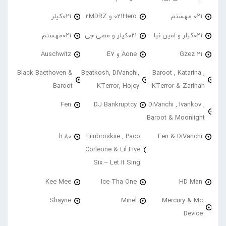
۰۲۱ مهستم
021Hero و 2MDRZ
021کیلر
۰۲۱کیلر و امین نیا
۰۲۱کیلر و مصی جی
۰۲۱مهستم
21 Gzez
Aone و E7
Auschwitz
Black Baethoven &
Beatkosh, DiVanchi,
Baroot , Katarina ,
Baroot
KTerror, Hojey
KTerror & Zarinah
Fen
DJ Bankruptcy
DiVanchi , Ivankov ,
Baroot & Moonlight
h.80
Fiinbroskiie , Paco
Fen & DiVanchi
Corleone & Lil Five
Six – Let It Sing
Kee Mee
Ice Tha One
HD Man
Shayne
Minel
Mercury & Mc
Device