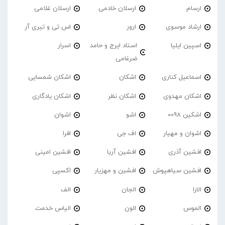
ارسام
ارسلان خادمی
ارسلان غلامی
ارشاد موسوی
ارور
اس تی و تیری آر
اسپین ایلیا
استاد ایرج و حامد
اسرار
ضرغامی
اسماعیل کناری
اشکان
اشکان شمسایی
اشکان مهدوی
اشکان نظر
اشکان یادگاری
اشکین 0098
اشو
اشوان
اشوان و مهیار
اف جی
افرا
افشین آذری
افشین آریا
افشین امینی
افشین سیاهپوش
افشین و مهزیار
اکسپی
الارا
الجان
الف
الموس
الون
الیاس خدمت