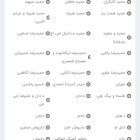
حمید کارگران
حمید ماهان
حمید مبهم
حمید همت یار
حمید هیراد
حمید هیراد و میثم
اکبری
حمید و جاوید
حمید و دانیال اس اچ
حمیدرضا اسلمی
پیروزنیا
حمیدرضا بابایی
حمیدرضا ترکاشوند و
حمیدرضا شمیرانی
مصباح قمصری
حمیدرضا علوی
حمیدرضا کابلی
حمیدرضا کاظمی
حوران
حیدر (حیدا) احمدی
خسرو پاشایی
خلسه و بیگ رفی
د دان
د دان و علیرضا جی
جی
د های
دائم
دابان
دابل او
داریوش خان
داریوش صفری
داژو
دانلود آهنگ انعکاس
دانوش