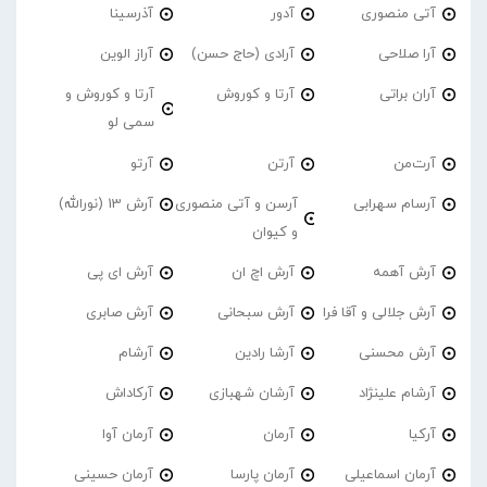
آتی منصوری
آدور
آذرسینا
آرا صلاحی
آرادی (حاج حسن)
آراز الوین
آران براتی
آرتا و کوروش
آرتا و کوروش و
سمی لو
آرت‌من
آرتن
آرتو
آرسام سهرابی
آرسن و آتی منصوری
آرش 13 (نورالله)
و کیوان
آرش آهمه
آرش اچ ان
آرش ای پی
آرش جلالی و آقا فرا
آرش سبحانی
آرش صابری
آرش محسنی
آرشا رادین
آرشام
آرشام علینژاد
آرشان شهبازی
آرکاداش
آرکیا
آرمان
آرمان آوا
آرمان اسماعیلی
آرمان پارسا
آرمان حسینی