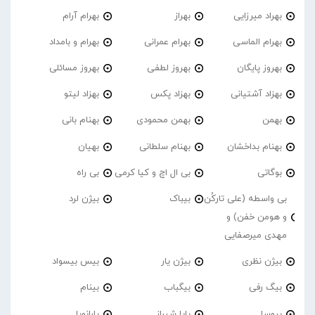
بهراد میرزایی
بهراز
بهرام آرام
بهرام الماسی
بهرام عمرانی
بهرام و بامداد
بهروز پایگان
بهروز لطفی
بهروز مسائلی
بهزاد آشتیانی
بهزاد پکس
بهزاد لیتو
بهمن
بهمن محمودی
بهنام بانی
بهنام بداخشان
بهنام سلطانی
بهیان
بوگاتی
بی ال اچ و کیا کرمی
بی راه
بی واسطه (علی تارکُن
بیباک
بیژن لرد
و هومن خفن) و
مهدی میرصفایی
بیژن نظری
بیژن یار
بیس بیسواد
بیگ رفی
بیگباب
بینام
بیوسا
پاپا شیراز
پارانویا