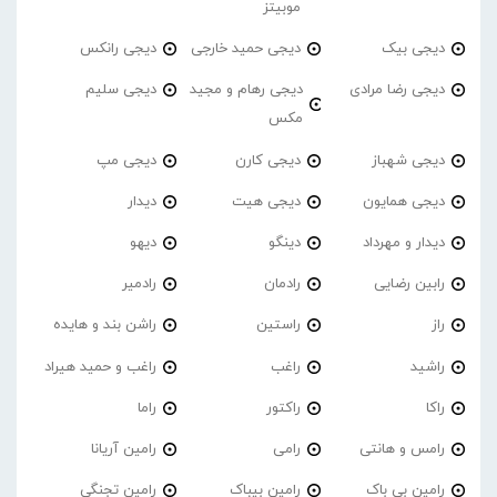
موبیتز
دیجی بیک
دیجی حمید خارجی
دیجی رانکس
دیجی رضا مرادی
دیجی رهام و مجید
دیجی سلیم
مکس
دیجی شهباز
دیجی کارن
دیجی مپ
دیجی همایون
دیجی هیت
دیدار
دیدار و مهرداد
دینگو
دیهو
رابین رضایی
رادمان
رادمیر
راز
راستین
راشن بند و هایده
راشید
راغب
راغب و حمید هیراد
راکا
راکتور
راما
رامس و هانتی
رامی
رامین آریانا
رامین بی باک
رامین بیباک
رامین تجنگی