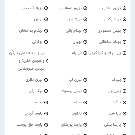
بهروز لطفی
بهروز مسائلی
بهزاد آشتیانی
بهزاد پکس
بهزاد لیتو
بهمن
بهمن محمودی
بهنام بانی
بهنام بداخشان
بهنام سلطانی
بهیان
بوگاتی
بی ال اچ و کیا کرمی
بی راه
بی واسطه (علی تارکُن
و هومن خفن) و
مهدی میرصفایی
بیباک
بیژن لرد
بیژن نظری
بیژن یار
بیس بیسواد
بیگ رفی
بیگباب
بینام
بیوسا
پاپا شیراز
پارانویا
پارسا آی بی
پارسا بیگی
پارسا پورشان
پارسا حق پرست