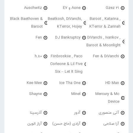
21 Gzez
Aone و E7
Auschwitz
Black Baethoven &
Beatkosh, DiVanchi,
Baroot , Katarina ,
Baroot
KTerror, Hojey
KTerror & Zarinah
Fen
DJ Bankruptcy
DiVanchi , Ivankov ,
Baroot & Moonlight
h.80
Fiinbroskiie , Paco
Fen & DiVanchi
Corleone & Lil Five
Six – Let It Sing
Kee Mee
Ice Tha One
HD Man
Shayne
Minel
Mercury & Mc
Device
آتی منصوری
آدور
آذرسینا
آرا صلاحی
آرادی (حاج حسن)
آراز الوین