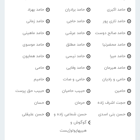
حامد اکبری
حامد برادران
حامد بهراد
حامد تاری پور
حامد حاجی
حامد زمانی
حامد صالح دوست
حامد عرشی
حامد ماهینی
حامد محضرنیا
حامد مطلق
حامد موسوی
حامد میرا
حامد نیسی
حامد همایون
حامد هیرمان
حامد وفایی
حامی
حامی و رادیان
حامی و صات
حامیم
حامین
حبیب حامیان
حبیب حق پرست
حجت اشرف زاده
حرمان
حسان
حسن بنی اسدی
حسن شماعی زاده و
حسن علیقلی
گوگوش و
هیپهاپولوژیست