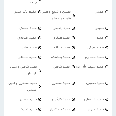
جاوید
حصمن
حصین و شایع و امیر
حفیظ تک استار
خلوت و عرفان
حمرض
حمزه رشیدی
حمزه محمدی
حمید
حمید اصغری
حمید افتخاری
حمید ام کی
حمید بیباک
حمید حامی
حمید خسروی
حمید رخشنده
حمید سلطانی
حمید سیف الله زاده
حمید شاهی
حمید شاهی و میلاد
پارسیان
حمید صارمی
حمید عسکری
حمید عسکری و امین
رستمی
حمید غلامعلی
حمید کارگران
حمید ماهان
حمید مبهم
حمید همت یار
حمید هیراد