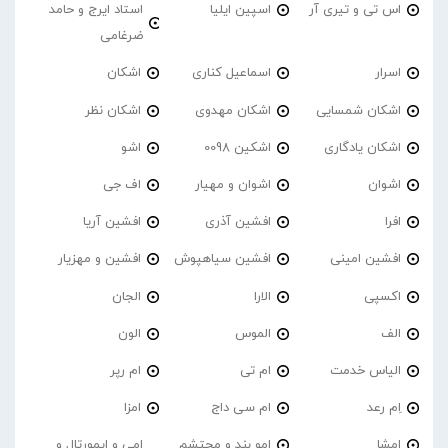
اس تی و تیری آر
اسپین ایلیا
استاد ایرج و حامد
ضرغامی
اسرار
اسماعیل کناری
اشکان
اشکان شمسایی
اشکان مهدوی
اشکان نظر
اشکان یادگاری
اشکین 0098
اشو
اشوان
اشوان و مهیار
اف جی
افرا
افشین آذری
افشین آریا
افشین امینی
افشین سیاهپوش
افشین و مهزیار
اکسپی
الارا
الجان
الف
الموس
الون
الیاس خدمت
ام تی
ام رپر
اِم رعد
ام سی داج
امزا
اِمشا
امو بند و محتشم
امی و ایمورتال و