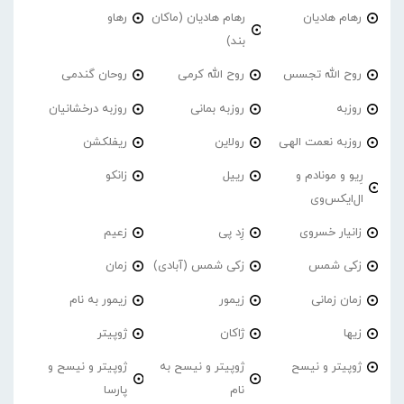
رهام هادیان
رهام هادیان (ماکان
رهاو
بند)
روح الله تجسس
روح الله کرمی
روحان گندمی
روزبه
روزبه بمانی
روزبه درخشانیان
روزبه نعمت الهی
رولاین
ریفلکشن
رِیو و مونادم و
رییل
زانکو
ال‌ایکس‌وی
زانیار خسروی
زِد پی
زعیم
زکی شمس
زکی شمس (آبادی)
زمان
زمان زمانی
زیمور
زیمور به نام
زیها
ژاکان
ژوپیتر
ژوپیتر و نیسح
ژوپیتر و نیسح به
ژوپیتر و نیسح و
نام
پارسا