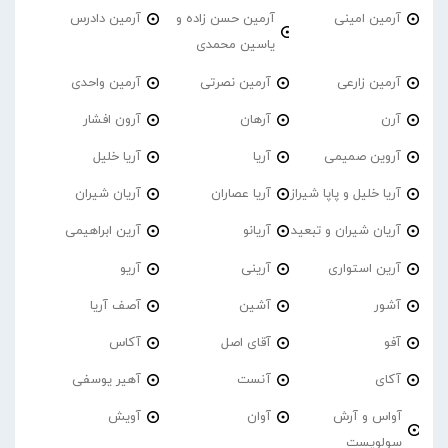
آرمین امینی
آرمین حسن زاده و
آرمین دادرس
یاسین محمدی
آرمین زارعی
آرمین نصرتی
آرمین واحدی
آرن
آرهان
آرون افشار
آروین صمیمی
آریا
آریا خلیل
آریا خلیل و پاپا شیراز
آریا عصاران
آریان شیران
آریان شیران و تبعید
آریانو
آرین ابراهیمی
آرین استواری
آرینی
آریو
آشور
آشین
آصف آریا
آفو
آقای اصل
آکاس
آکای
آنست
آهیر یوسفی
آواس و آرش
آوان
آویش
سولویست