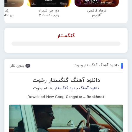
فرهاد کاظمی
دی جی شهراد
رضا صا
آلزایمر
وایب کست 6
من ادامه
گنگستار
دانلود آهنگ گنگستار رخوت
بدون نظر
دانلود آهنگ گنگستار رخوت
دانلود آهنگ جدید
گنگستار
به نام رخوت
Download New Song
Gangstar – Rookhoot