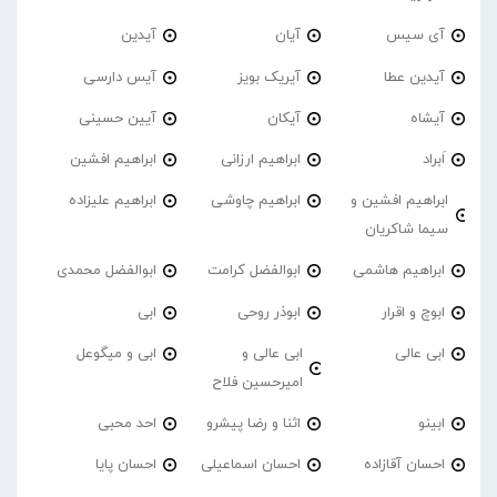
آی سیس
آیان
آیدین
آیدین عطا
آیریک بویز
آیس دارسی
آیشاه
آیکان
آیین حسینی
اَبراد
ابراهیم ارزانی
ابراهیم افشین
ابراهیم افشین و
ابراهیم چاوشی
ابراهیم علیزاده
سیما شاکریان
ابراهیم هاشمی
ابوالفضل کرامت
ابوالفضل محمدی
ابوچ و اقرار
ابوذر روحی
ابی
ابی عالی
ابی عالی و
ابی و میگوعل
امیرحسین فلاح
ابینو
اثنا و رضا پیشرو
احد محبی
احسان آقازاده
احسان اسماعیلی
احسان پایا