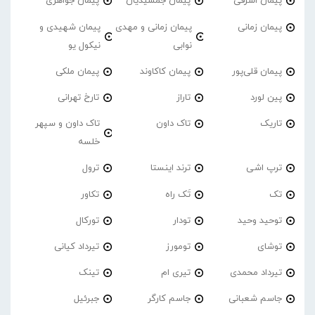
پیمان اشرفی
پیمان جمشیدیان
پیمان جواهری
پیمان زمانی
پیمان زمانی و مهدی
پیمان شهیدی و
نوابی
نیکول یو
پیمان قلی‌پور
پیمان کاکاوند
پیمان ملکی
پین لورد
تاراز
تارخ تهرانی
تاریک
تاک داون
تاک داون و سپهر
خلسه
ترپ اشی
ترند اینستا
ترول
تک
تَک راه
تکاور
توحید وحید
تودار
تورکال
توشای
تومورز
تیرداد کیانی
تیرداد محمدی
تیری ام
تینک
جاسم شعبانی
جاسم کارگر
جبرئیل