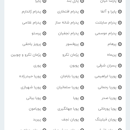
پارسا کیان
پازل بند
پایرا
پایرا و آلفا
پدرام افتخاری
پدرام ژاندارم
پدرام‌ سایلنت
پدرام شانه ساز
پدرام غلامی
پدرام موسمی
پدرام نجفیان
پرستو
پرهام
پروفسور
پرویز یاحقی
پریماه
پژمان تکرو
پژمان تکرو و چوبین
پسران شرقی
پوبون
پوری
پوریا ابراهیمی
پوریا باباجان
پوریا حیدرزاده
پوریا رحمانی
پوریا سلمانیان
پوریا شهبازی
پوریا صدر
پویا
پویا بیاتی
پویا پورخانی
پویا جهانگیری
پویامون
پویان فیلینگ
پویان نجف
پیربد