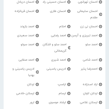
احسان تهرانچی
احسان حسینی راد
احسان دریادل
احسان سلیمانی
احسان طاری
احسان قربانزاده
مقدم
احسان نی زن
احلام
احمد بازوند
احمد تبریزی و آرسن
احمد‌ رضایی
احمد سعیدی
احمد سلو
احمد سلو و اشکان
احمد سولو
کریمخانی
احمد شامی
احمد شیری
احمد صفایی
احمدرضا پذیر
ادریس یاسینی
ادریس یاسینی و
بهنیا
اراد اسدزاده
اراسپ
اردلان
اردلان لاوان
ارسام
ارسلان خادمی
ارسلان غلامی
ارشاد موسوی
ارور