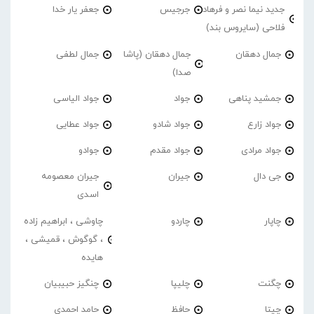
جدید نیما نصر و فرهاد
جرجیس
جعفر یار خدا
فلاحی (سایروس بند)
جمال دهقان
جمال دهقان (پاشا
جمال لطفی
صدا)
جمشید پناهی
جواد
جواد الیاسی
جواد زارع
جواد شادو
جواد عطایی
جواد مرادی
جواد مقدم
جوادو
جی دال
جیران
جیران معصومه
اسدی
چاپار
چاردو
چاوشی ، ابراهیم زاده
، گوگوش ، قمیشی ،
هایده
چگنت
چلیپا
چنگیز حبیبیان
چیتا
حافظ
حامد احمدی