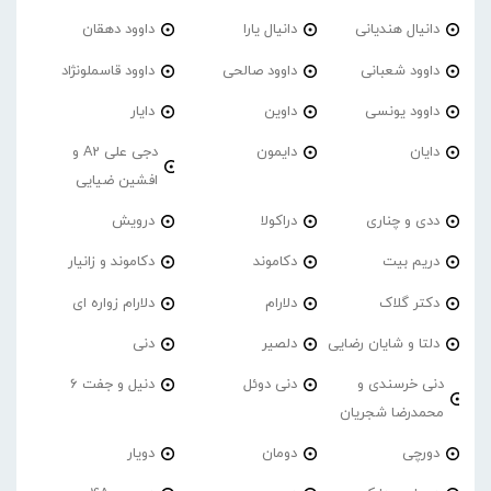
دانیال هندیانی
دانیال یارا
داوود دهقان
داوود شعبانی
داوود صالحی
داوود قاسملونژاد
داوود یونسی
داوین
دایار
دایان
دایمون
دجی علی A2 و
افشین ضیایی
ددی و چناری
دراکولا
درویش
دریم بیت
دکاموند
دکاموند و زانیار
دکتر گلاک
دلارام
دلارام زواره ای
دلتا و شایان رضایی
دلصیر
دنی
دنی خرسندی و
دنی دوئل
دنیل و جفت 6
محمدرضا شجریان
دورچی
دومان
دویار