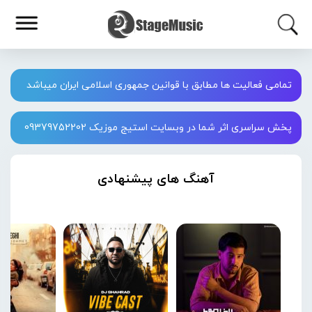
تمامی فعالیت ها مطابق با قوانین جمهوری اسلامی ایران میباشد
پخش سراسری اثر شما در وبسایت استیج موزیک 09379752202
آهنگ های پیشنهادی