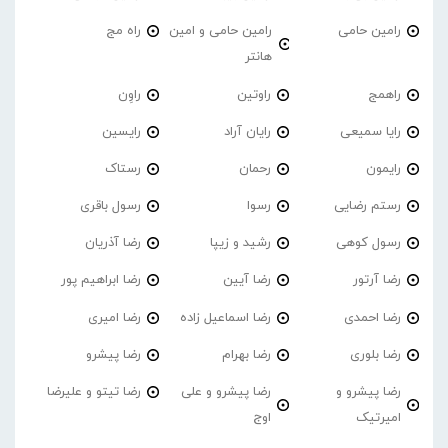
رامین حامی
رامین حامی و امین
راه مج
هانتر
راهمج
راوتین
راوِن
رایا سمیعی
رایان آراد
رایسین
رایمون
رحمان
رستاک
رستم رضایی
رسوا
رسول باقری
رسول کوهی
رشید و زیپا
رضا آذریان
رضا آرتور
رضا آیین
رضا ابراهیم پور
رضا احمدی
رضا اسماعیل زاده
رضا امیری
رضا بلوری
رضا بهرام
رضا پیشرو
رضا پیشرو و
رضا پیشرو و علی
رضا تیتو و علیرضا
امیرتیک
اوج