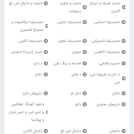
حمید هیراد و میثم
حمید و جاوید
حمید و دانیال اس اچ
اکبری
پیروزنیا
حمیدرضا اسلمی
حمیدرضا بابایی
حمیدرضا ترکاشوند و
مصباح قمصری
حمیدرضا شمیرانی
حمیدرضا علوی
حمیدرضا کابلی
حمیدرضا کاظمی
حوران
حیدر (حیدا) احمدی
خسرو پاشایی
خلسه و بیگ رفی
د دان
د دان و علیرضا جی
د های
دائم
جی
دابان
دابل او
داریوش خان
داریوش صفری
داژو
دانلود آهنگ انعکاس
و امیر اس و امیر دیان
و پوکسا
دانوش
دانیال اس اچ
دانیال کلالی