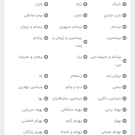
بابیک
باراد
باران
بارن جباری
بایان
بردیا صادقی
برسام
برسام سپهری
برسام و ژیوان
برسامین
برسامین و ژیوان و
برشام
اِیف
برشام و علیرضا جی
برنا
برهان و علیرضا
جی
بروان بند
بسطام
بلا
بنجی
بنیا و چابو
بنیامین بهادری
بنیامین ذاکری
بنیامین مشتاقیان
بها
بهراد زینی
بهراد مشکانی
بهراد میرزایی
بهراز
بهرام آرام
بهرام الماسی
بهرام عمرانی
بهرام و بامداد
بهروز پایگان