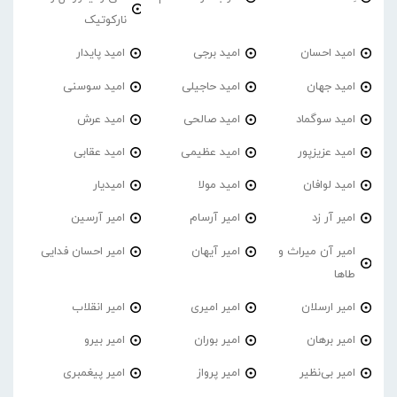
نارکوتیک
امید احسان
امید برجی
امید پایدار
امید جهان
امید حاجیلی
امید سوسنی
امید سوگماد
امید صالحی
امید عرش
امید عزیزپور
امید عظیمی
امید عقابی
امید لوافان
امید مولا
امیدیار
امیر آر زد
امیر آرسام
امیر آرسین
امیر آن میراث و
امیر آیهان
امیر احسان فدایی
طاها
امیر ارسلان
امیر امیری
امیر انقلاب
امیر برهان
امیر‌ بوران
امیر بیرو
امیر بی‌نظیر
امیر پرواز
امیر پیغمبری