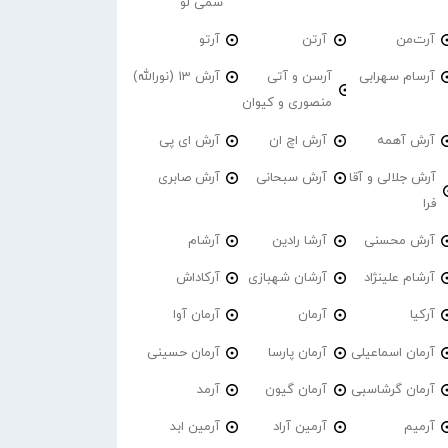
سمی لو
آرت‌من
آرتن
آرتو
آرسام سهرابی
آرسن و آتی
آرش 13 (نورالله)
منصوری و کیوان
آرش آهمه
آرش اچ ان
آرش ای پی
آرش جلالی و آقا
آرش سبحانی
آرش صابری
فرا
آرش محسنی
آرشا رادین
آرشام
آرشام علینژاد
آرشان شهبازی
آرکاداش
آرکیا
آرمان
آرمان آوا
آرمان اسماعیلی
آرمان پارسا
آرمان حسینی
آرمان گرشاسبی
آرمان گیون
آرمد
آرمیم
آرمین آراد
آرمین ابد