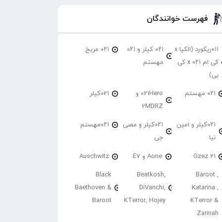
فهرست خوانندگان
۰۱۱ریکورد (الکیا x
۰۲۱ کیلر و ۰۲۱
۰۲۱ مریخ
کی ام ۰۲۱ x کی
مهستم
بی)
۰۲۱ مهستم
021Hero و
021کیلر
2MDRZ
۰۲۱کیلر و امین
۰۲۱کیلر و مصی
۰۲۱مهستم
نیا
جی
21 Gzez
Aone و E7
Auschwitz
Black
Beatkosh,
Baroot ,
Baethoven &
DiVanchi,
Katarina ,
Baroot
KTerror, Hojey
KTerror &
Zarinah