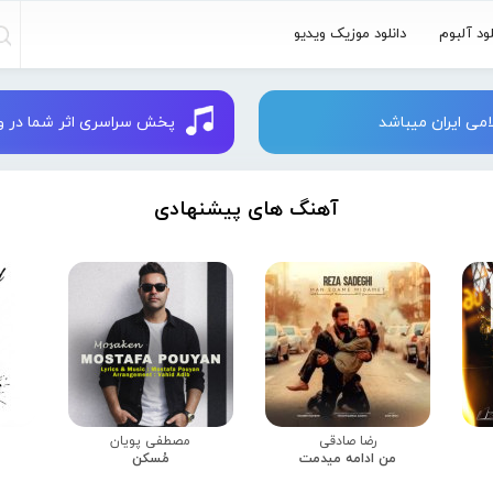
لود آلبوم
دانلود موزیک ویدیو
می ایران میباشد
پخش سراسری اثر شما در وبسایت 
آهنگ های پیشنهادی
رضا صادقی
مصطفی پویان
من ادامه میدمت
مُسکن