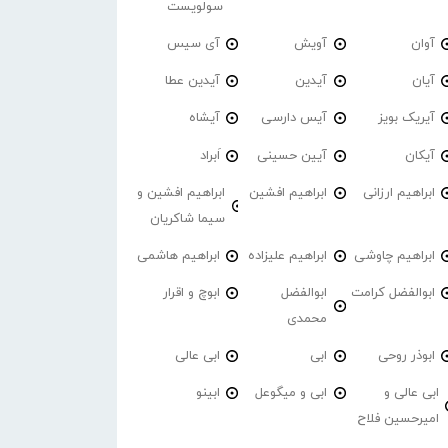
سولویست
آوان
آویش
آی سیس
آیان
آیدین
آیدین عطا
آیریک بویز
آیس دارسی
آیشاه
آیکان
آیین حسینی
اَبراد
ابراهیم ارزانی
ابراهیم افشین
ابراهیم افشین و
سیما شاکریان
ابراهیم چاوشی
ابراهیم علیزاده
ابراهیم هاشمی
ابوالفضل کرامت
ابوالفضل
ابوچ و اقرار
محمدی
ابوذر روحی
ابی
ابی عالی
ابی عالی و
ابی و میگوعل
ابینو
امیرحسین فلاح