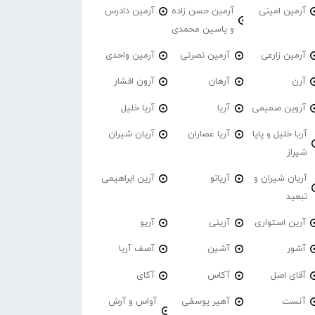
آرمین امینی
آرمین حسن زاده
آرمین دادرس
و یاسین محمدی
آرمین زارعی
آرمین نصرتی
آرمین واحدی
آرن
آرهان
آرون افشار
آروین صمیمی
آریا
آریا خلیل
آریا خلیل و پاپا
آریا عصاران
آریان شیران
شیراز
آریان شیران و
آریانو
آرین ابراهیمی
تبعید
آرین استواری
آرینی
آریو
آشور
آشین
آصف آریا
آقای اصل
آکاس
آکای
آنست
آهیر یوسفی
آواس و آرش