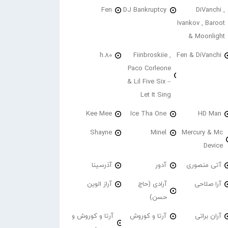
Fen
DJ Bankruptcy
DiVanchi ,
Ivankov , Baroot
& Moonlight
h.80
Fiinbroskiie ,
Fen & DiVanchi
Paco Corleone
& Lil Five Six –
Let It Sing
Kee Mee
Ice Tha One
HD Man
Shayne
Minel
Mercury & Mc
Device
آتی منصوری
آدور
آذرسینا
آرا صلاحی
آرادی (حاج
آراز الوین
حسن)
آران براتی
آرتا و کوروش
آرتا و کوروش و