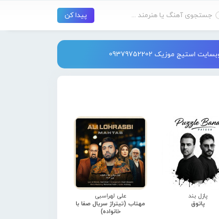
استیج موزیک 09379752202
پازل بند
علی لهراسبی
پاتوق
مهتاب (تیتراژ سریال صفا با
خانواده)