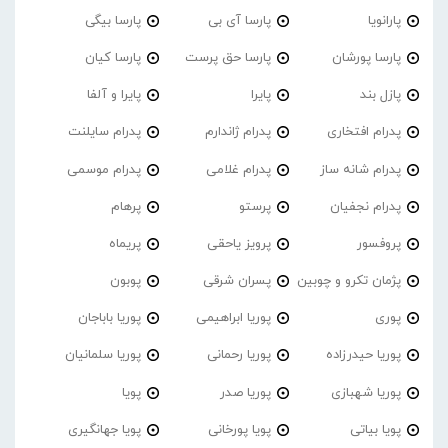
پارانویا
پارسا آی بی
پارسا بیگی
پارسا پورشان
پارسا حق پرست
پارسا کیان
پازل بند
پایرا
پایرا و آلفا
پدرام افتخاری
پدرام ژاندارم
پدرام‌ سایلنت
پدرام شانه ساز
پدرام غلامی
پدرام موسمی
پدرام نجفیان
پرستو
پرهام
پروفسور
پرویز یاحقی
پریماه
پژمان تکرو و چوبین
پسران شرقی
پوبون
پوری
پوریا ابراهیمی
پوریا باباجان
پوریا حیدرزاده
پوریا رحمانی
پوریا سلمانیان
پوریا شهبازی
پوریا صدر
پویا
پویا بیاتی
پویا پورخانی
پویا جهانگیری