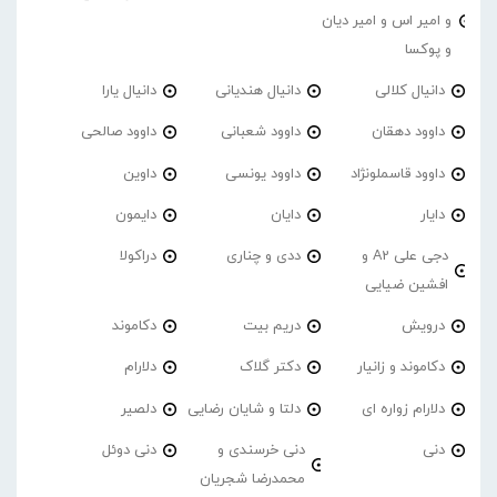
و امیر اس و امیر دیان
و پوکسا
دانیال کلالی
دانیال هندیانی
دانیال یارا
داوود دهقان
داوود شعبانی
داوود صالحی
داوود قاسملونژاد
داوود یونسی
داوین
دایار
دایان
دایمون
دجی علی A2 و
ددی و چناری
دراکولا
افشین ضیایی
درویش
دریم بیت
دکاموند
دکاموند و زانیار
دکتر گلاک
دلارام
دلارام زواره ای
دلتا و شایان رضایی
دلصیر
دنی
دنی خرسندی و
دنی دوئل
محمدرضا شجریان