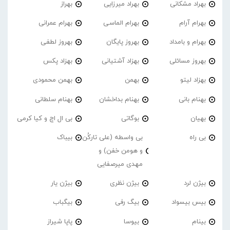
بهراد مشکانی
بهراد میرزایی
بهراز
بهرام آرام
بهرام الماسی
بهرام عمرانی
بهرام و بامداد
بهروز پایگان
بهروز لطفی
بهروز مسائلی
بهزاد آشتیانی
بهزاد پکس
بهزاد لیتو
بهمن
بهمن محمودی
بهنام بانی
بهنام بداخشان
بهنام سلطانی
بهیان
بوگاتی
بی ال اچ و کیا کرمی
بی راه
بی واسطه (علی تارکُن
بیباک
و هومن خفن) و
مهدی میرصفایی
بیژن لرد
بیژن نظری
بیژن یار
بیس بیسواد
بیگ رفی
بیگباب
بینام
بیوسا
پاپا شیراز