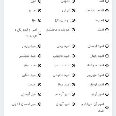
الف
الموس
الون
الیاس خدمت
ام تی
ام رپر
اِم رعد
ام سی داج
امزا
اِمشا
امو بند و محتشم
امی و ایمورتال و
نارکوتیک
امید احسان
امید برجی
امید پایدار
امید جهان
امید حاجیلی
امید سوسنی
امید سوگماد
امید صالحی
امید عرش
امید عزیزپور
امید عظیمی
امید عقابی
امید لوافان
امید مولا
امیدیار
امیر آر زد
امیر آرسام
امیر آرسین
امیر آن میراث و
امیر آیهان
امیر احسان فدایی
طاها