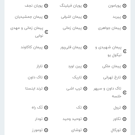
پویامون
پویان فیلینگ
پویان نجف
پیربد
پیمان اشرفی
پیمان جمشیدیان
پیمان جواهری
پیمان زمانی
پیمان زمانی و مهدی
نوابی
پیمان شهیدی و
پیمان قلی‌پور
پیمان کاکاوند
نیکول یو
پیمان ملکی
پین لورد
تاراز
تارخ تهرانی
تاریک
تاک داون
تاک داون و سپهر
ترپ اشی
ترند اینستا
خلسه
ترول
تک
تَک راه
تکاور
توحید وحید
تودار
تورکال
توشای
تومورز