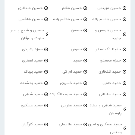
حسین مزینانی
حسین مقام
حسین منتظری
حسین هاسم زاده
حسین هاشم زاده
حسین هاشمی
حسین هرمس و
حصمن
حصین و شایع و امیر
جاوید
خلوت و عرفان
حفیظ تک استار
حمرض
حمزه رشیدی
حمزه محمدی
حمید
حمید اصغری
حمید افتخاری
حمید ام کی
حمید بیباک
حمید حامی
حمید خسروی
حمید رخشنده
حمید سلطانی
حمید سیف الله زاده
حمید شاهی
حمید شاهی و میلاد
حمید صارمی
حمید عسکری
پارسیان
حمید عسکری و امین
حمید غلامعلی
حمید کارگران
رستمی