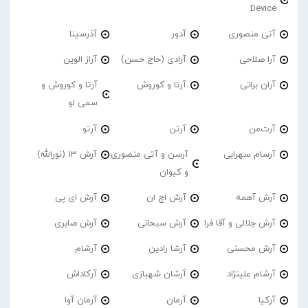
Device
آتی منصوری
آدور
آذرسینا
آرا صلاحی
آرادی (حاج حسن)
آراز الوین
آران براتی
آرتا و کوروش
آرتا و کوروش و
سمی لو
آرت‌من
آرتن
آرتو
آرسام سهرابی
آرسن و آتی منصوری
آرش 13 (نورالله)
و کیوان
آرش آهمه
آرش اچ ان
آرش ای پی
آرش جلالی و آقا فرا
آرش سبحانی
آرش صابری
آرش محسنی
آرشا رادین
آرشام
آرشام علینژاد
آرشان شهبازی
آرکاداش
آرکیا
آرمان
آرمان آوا