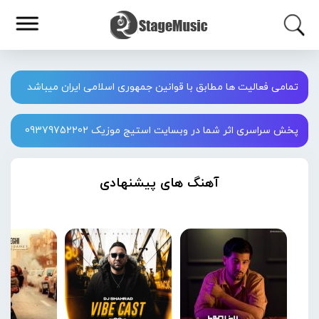
تمامی فعالیت ها مطابق با قوانین جمهوری اسلامی ایران میباشد
پخش سراسری اثر شما در وبسایت استیج موزیک 09379752202
آهنگ های پیشنهادی