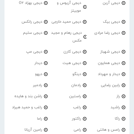
دیجی آربن
دیجی آریوس و
دیجی بهزاد O2
موبیتز
دیجی بیک
دیجی حمید خارجی
دیجی رانکس
دیجی رضا مرادی
دیجی رهام و مجید
دیجی سلیم
مکس
دیجی شهباز
دیجی کارن
دیجی مپ
دیجی همایون
دیجی هیت
دیدار
دیدار و مهرداد
دینگو
دیهو
رابین رضایی
رادمان
رادمیر
راز
راستین
راشن بند و هایده
راشید
راغب
راغب و حمید هیراد
راکا
راکتور
راما
رامس و هانتی
رامی
رامین آریانا