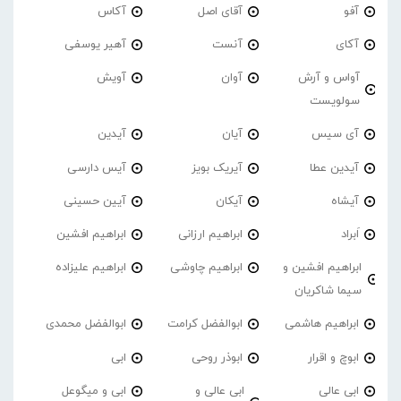
آفو
آقای اصل
آکاس
آکای
آنست
آهیر یوسفی
آواس و آرش
آوان
آویش
سولویست
آی سیس
آیان
آیدین
آیدین عطا
آیریک بویز
آیس دارسی
آیشاه
آیکان
آیین حسینی
اَبراد
ابراهیم ارزانی
ابراهیم افشین
ابراهیم افشین و
ابراهیم چاوشی
ابراهیم علیزاده
سیما شاکریان
ابراهیم هاشمی
ابوالفضل کرامت
ابوالفضل محمدی
ابوچ و اقرار
ابوذر روحی
ابی
ابی عالی
ابی عالی و
ابی و میگوعل