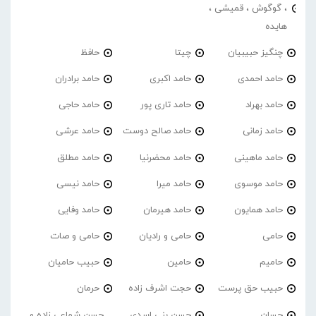
، گوگوش ، قمیشی ،
هایده
چنگیز حبیبیان
چیتا
حافظ
حامد احمدی
حامد اکبری
حامد برادران
حامد بهراد
حامد تاری پور
حامد حاجی
حامد زمانی
حامد صالح دوست
حامد عرشی
حامد ماهینی
حامد محضرنیا
حامد مطلق
حامد موسوی
حامد میرا
حامد نیسی
حامد همایون
حامد هیرمان
حامد وفایی
حامی
حامی و رادیان
حامی و صات
حامیم
حامین
حبیب حامیان
حبیب حق پرست
حجت اشرف زاده
حرمان
حسان
حسن بنی اسدی
حسن شماعی زاده و