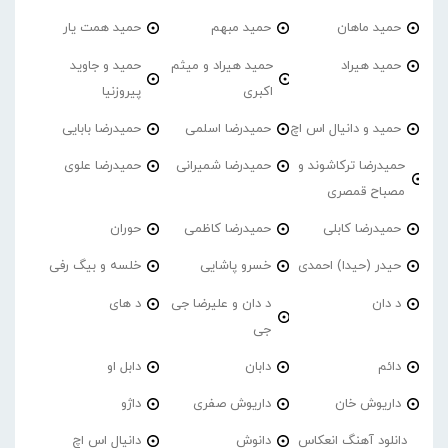
حمید ماهان
حمید مبهم
حمید همت یار
حمید هیراد
حمید هیراد و میثم
حمید و جاوید
اکبری
پیروزنیا
حمید و دانیال اس اچ
حمیدرضا اسلمی
حمیدرضا بابایی
حمیدرضا ترکاشوند و
حمیدرضا شمیرانی
حمیدرضا علوی
مصباح قمصری
حمیدرضا کابلی
حمیدرضا کاظمی
حوران
حیدر (حیدا) احمدی
خسرو پاشایی
خلسه و بیگ رفی
د دان
د دان و علیرضا جی
د های
جی
دائم
دابان
دابل او
داریوش خان
داریوش صفری
داژو
دانلود آهنگ انعکاس
دانوش
دانیال اس اچ