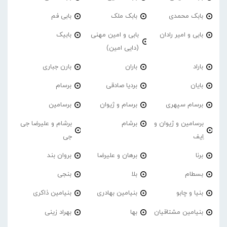
بابک محمدی
بابک ملک
بابی فم
بابی و امیر رادان
بابی و امین مهنی
بابیک
(دایی امین)
باراد
باران
بارن جباری
بایان
بردیا صادقی
برسام
برسام سپهری
برسام و ژیوان
برسامین
برسامین و ژیوان و
برشام
برشام و علیرضا جی
اِیف
جی
برنا
برهان و علیرضا
بروان بند
بسطام
بلا
بنجی
بنیا و چابو
بنیامین بهادری
بنیامین ذاکری
بنیامین مشتاقیان
بها
بهراد زینی