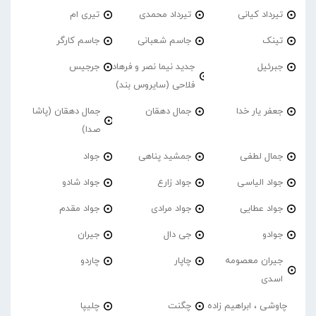
تیرداد کیانی
تیرداد محمدی
تیری ام
تینک
جاسم شعبانی
جاسم کارگر
جبرئیل
جدید نیما نصر و فرهاد
جرجیس
فلاحی (سایروس بند)
جعفر یار خدا
جمال دهقان
جمال دهقان (پاشا
صدا)
جمال لطفی
جمشید پناهی
جواد
جواد الیاسی
جواد زارع
جواد شادو
جواد عطایی
جواد مرادی
جواد مقدم
جوادو
جی دال
جیران
جیران معصومه
چاپار
چاردو
اسدی
چاوشی ، ابراهیم زاده
چگنت
چلیپا