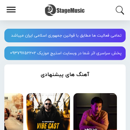
تمامی فعالیت ها مطابق با قوانین جمهوری اسلامی ایران میباشد
پخش سراسری اثر شما در وبسایت استیج موزیک 09379752202
آهنگ های پیشنهادی