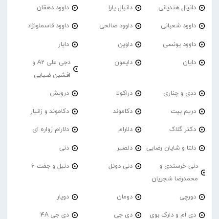
دانیال هندیانی
دانیال یارا
داوود دهقان
داوود شعبانی
داوود صالحی
داوود قاسملونژاد
داوود یونسی
داوین
دایار
دایان
دایمون
دجی علی A2 و
افشین ضیایی
ددی و چناری
دراکولا
درویش
دریم بیت
دکاموند
دکاموند و زانیار
دکتر گلاک
دلارام
دلارام زواره ای
دلتا و شایان رضایی
دلصیر
دنی
دنی خرسندی و
دنی دوئل
دنیل و جفت 6
محمدرضا شجریان
دورچی
دومان
دویار
دی ام و دارک بوی
دی جی
دی جی 4A