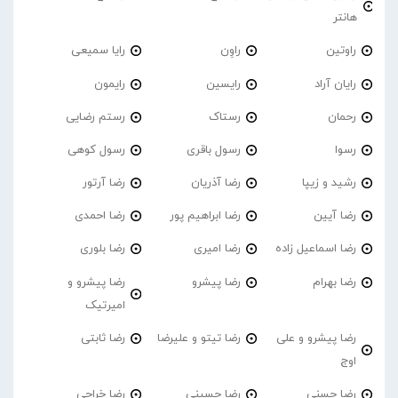
هانتر
راوتین
راوِن
رایا سمیعی
رایان آراد
رایسین
رایمون
رحمان
رستاک
رستم رضایی
رسوا
رسول باقری
رسول کوهی
رشید و زیپا
رضا آذریان
رضا آرتور
رضا آیین
رضا ابراهیم پور
رضا احمدی
رضا اسماعیل زاده
رضا امیری
رضا بلوری
رضا بهرام
رضا پیشرو
رضا پیشرو و
امیرتیک
رضا پیشرو و علی
رضا تیتو و علیرضا
رضا ثابتی
اوج
رضا حسنی
رضا حسینی
رضا خراجی