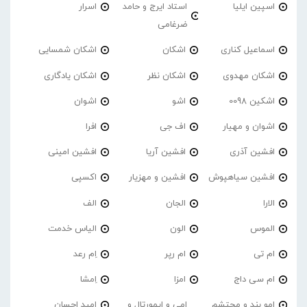
اسپین ایلیا
استاد ایرج و حامد
اسرار
ضرغامی
اسماعیل کناری
اشکان
اشکان شمسایی
اشکان مهدوی
اشکان نظر
اشکان یادگاری
اشکین 0098
اشو
اشوان
اشوان و مهیار
اف جی
افرا
افشین آذری
افشین آریا
افشین امینی
افشین سیاهپوش
افشین و مهزیار
اکسپی
الارا
الجان
الف
الموس
الون
الیاس خدمت
ام تی
ام رپر
اِم رعد
ام سی داج
امزا
اِمشا
امو بند و محتشم
امی و ایمورتال و
امید احسان