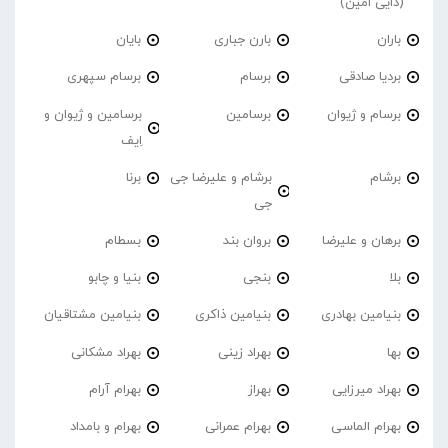
(دایی امین)
باران
بارن جباری
بایان
بردیا صادقی
برسام
برسام سپهری
برسام و ژیوان
برسامین
برسامین و ژیوان و
اِیف
برشام
برشام و علیرضا جی
برنا
جی
برهان و علیرضا
بروان بند
بسطام
بلا
بنجی
بنیا و چابو
بنیامین بهادری
بنیامین ذاکری
بنیامین مشتاقیان
بها
بهراد زینی
بهراد مشکانی
بهراد میرزایی
بهراز
بهرام آرام
بهرام الماسی
بهرام عمرانی
بهرام و بامداد