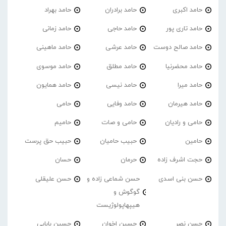
حامد اکبری
حامد برادران
حامد بهراد
حامد تاری پور
حامد حاجی
حامد زمانی
حامد صالح دوست
حامد عرشی
حامد ماهینی
حامد محضرنیا
حامد مطلق
حامد موسوی
حامد میرا
حامد نیسی
حامد همایون
حامد هیرمان
حامد وفایی
حامی
حامی و رادیان
حامی و صات
حامیم
حامین
حبیب حامیان
حبیب حق پرست
حجت اشرف زاده
حرمان
حسان
حسن بنی اسدی
حسن شماعی زاده و
حسن علیقلی
گوگوش و
هیپهاپولوژیست
حسن نصر
حسین اخوان
حسین بابایی