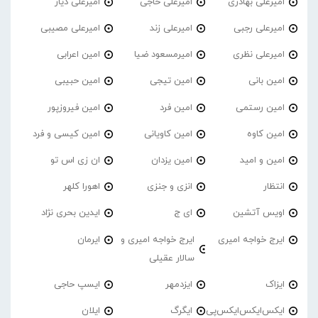
امیرعلی بهادری
امیرعلی حاجی
امیرعلی دیار
امیرعلی رجبی
امیرعلی زند
امیرعلی مصیبی
امیرعلی نظری
امیرمسعود ضیا
امین اعرابی
امین بانی
امین تیجی
امین حبیبی
امین رستمی
امین فرد
امین فیروزپور
امین کاوه
امین کاویانی
امین کیسی و فرد
امین و امید
امین یزدان
ان زی اس تو
انتظار
انزی و جنزی
اهورا کلهر
اویس آتشین
ای ج
ایدین بحری نژاد
ایرج خواجه امیری
ایرج خواجه امیری و
ایرمان
سالار عقیلی
ایزاک
ایزدمهر
ایسپ حاجی
ایکس‌ایکس‌ایکس‌پی
ایگرگ
ایلان