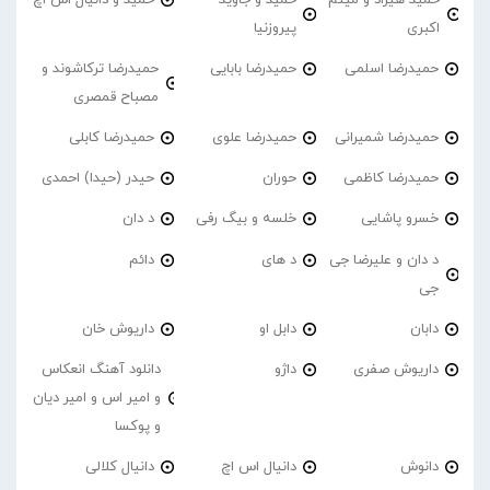
اکبری
پیروزنیا
حمیدرضا اسلمی
حمیدرضا بابایی
حمیدرضا ترکاشوند و
مصباح قمصری
حمیدرضا شمیرانی
حمیدرضا علوی
حمیدرضا کابلی
حمیدرضا کاظمی
حوران
حیدر (حیدا) احمدی
خسرو پاشایی
خلسه و بیگ رفی
د دان
د دان و علیرضا جی
د های
دائم
جی
دابان
دابل او
داریوش خان
داریوش صفری
داژو
دانلود آهنگ انعکاس
و امیر اس و امیر دیان
و پوکسا
دانوش
دانیال اس اچ
دانیال کلالی