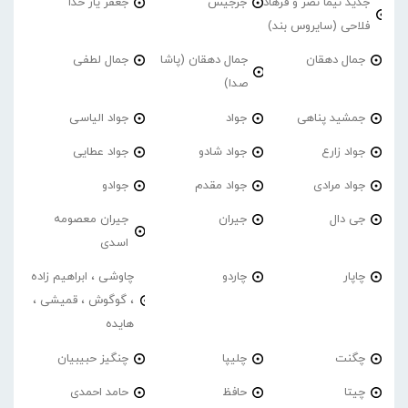
جدید نیما نصر و فرهاد
جرجیس
جعفر یار خدا
فلاحی (سایروس بند)
جمال دهقان
جمال دهقان (پاشا
جمال لطفی
صدا)
جمشید پناهی
جواد
جواد الیاسی
جواد زارع
جواد شادو
جواد عطایی
جواد مرادی
جواد مقدم
جوادو
جی دال
جیران
جیران معصومه
اسدی
چاپار
چاردو
چاوشی ، ابراهیم زاده
، گوگوش ، قمیشی ،
هایده
چگنت
چلیپا
چنگیز حبیبیان
چیتا
حافظ
حامد احمدی