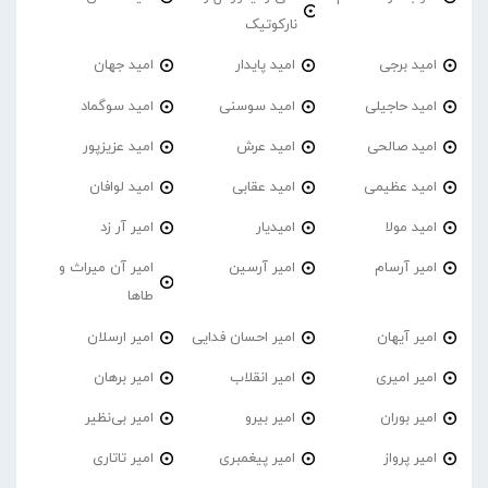
نارکوتیک
امید برجی
امید پایدار
امید جهان
امید حاجیلی
امید سوسنی
امید سوگماد
امید صالحی
امید عرش
امید عزیزپور
امید عظیمی
امید عقابی
امید لوافان
امید مولا
امیدیار
امیر آر زد
امیر آرسام
امیر آرسین
امیر آن میراث و
طاها
امیر آیهان
امیر احسان فدایی
امیر ارسلان
امیر امیری
امیر انقلاب
امیر برهان
امیر‌ بوران
امیر بیرو
امیر بی‌نظیر
امیر پرواز
امیر پیغمبری
امیر تاتاری