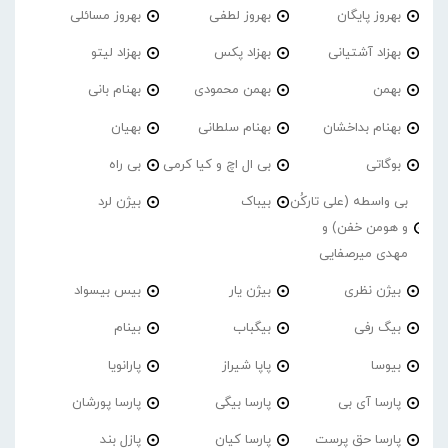
بهروز پایگان
بهروز لطفی
بهروز مسائلی
بهزاد آشتیانی
بهزاد پکس
بهزاد لیتو
بهمن
بهمن محمودی
بهنام بانی
بهنام بداخشان
بهنام سلطانی
بهیان
بوگاتی
بی ال اچ و کیا کرمی
بی راه
بی واسطه (علی تارکُن
بیباک
بیژن لرد
و هومن خفن) و
مهدی میرصفایی
بیژن نظری
بیژن یار
بیس بیسواد
بیگ رفی
بیگباب
بینام
بیوسا
پاپا شیراز
پارانویا
پارسا آی بی
پارسا بیگی
پارسا پورشان
پارسا حق پرست
پارسا کیان
پازل بند