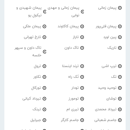
پیمان زمانی
پیمان زمانی و مهدی
پیمان شهیدی و
نوابی
نیکول یو
پیمان قلی‌پور
پیمان کاکاوند
پیمان ملکی
پین لورد
تاراز
تارخ تهرانی
تاریک
تاک داون
تاک داون و سپهر
خلسه
ترپ اشی
ترند اینستا
ترول
تک
تَک راه
تکاور
توحید وحید
تودار
تورکال
توشای
تومورز
تیرداد کیانی
تیرداد محمدی
تیری ام
تینک
جاسم شعبانی
جاسم کارگر
جبرئیل