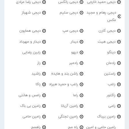
دیجی حمید خارجی
دیجی رانکس
دیجی رضا مرادی
دیجی رهام و مجید
دیجی سلیم
دیجی شهباز
مکس
دیجی کارن
دیجی مپ
دیجی همایون
دیجی هیت
دیدار
دیدار و مهرداد
دینگو
دیهو
رابین رضایی
رادمان
رادمیر
راز
راستین
راشن بند و هایده
راشید
راغب
راغب و حمید هیراد
راکا
راکتور
راما
رامس و هانتی
رامی
رامین آریانا
رامین بی باک
رامین بیباک
رامین تجنگی
رامین حامی
رامین حامی و امین
راه مج
راهمج