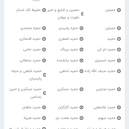
حصمن
حصین و شایع و امیر
حفیظ تک استار
خلوت و عرفان
حمرض
حمزه رشیدی
حمزه محمدی
حمید
حمید اصغری
حمید افتخاری
حمید ام کی
حمید بیباک
حمید حامی
حمید خسروی
حمید رخشنده
حمید سلطانی
حمید سیف الله زاده
حمید شاهی
حمید شاهی و میلاد
پارسیان
حمید صارمی
حمید عسکری
حمید عسکری و امین
رستمی
حمید غلامعلی
حمید کارگران
حمید ماهان
حمید مبهم
حمید همت یار
حمید هیراد
حمید هیراد و میثم
حمید و جاوید
حمید و دانیال اس اچ