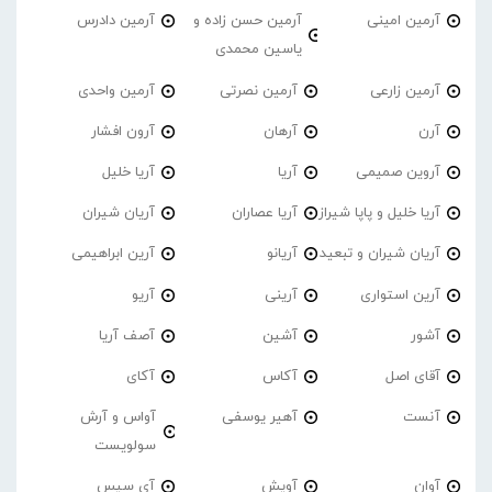
آرمین امینی
آرمین حسن زاده و
آرمین دادرس
یاسین محمدی
آرمین زارعی
آرمین نصرتی
آرمین واحدی
آرن
آرهان
آرون افشار
آروین صمیمی
آریا
آریا خلیل
آریا خلیل و پاپا شیراز
آریا عصاران
آریان شیران
آریان شیران و تبعید
آریانو
آرین ابراهیمی
آرین استواری
آرینی
آریو
آشور
آشین
آصف آریا
آقای اصل
آکاس
آکای
آنست
آهیر یوسفی
آواس و آرش
سولویست
آوان
آویش
آی سیس