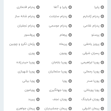
پایرا
پایرا و آلفا
پدرام افتخاری
پدرام ژاندارم
پدرام‌ سایلنت
پدرام شانه ساز
پدرام غلامی
پدرام موسمی
پدرام نجفیان
پرستو
پرهام
پروفسور
پرویز یاحقی
پریماه
پژمان تکرو و چوبین
پسران شرقی
پوبون
پوری
پوریا ابراهیمی
پوریا باباجان
پوریا حیدرزاده
پوریا رحمانی
پوریا سلمانیان
پوریا شهبازی
پوریا صدر
پویا
پویا بیاتی
پویا پورخانی
پویا جهانگیری
پویامون
پویان فیلینگ
پویان نجف
پیربد
پیمان اشرفی
پیمان جمشیدیان
پیمان جواهری