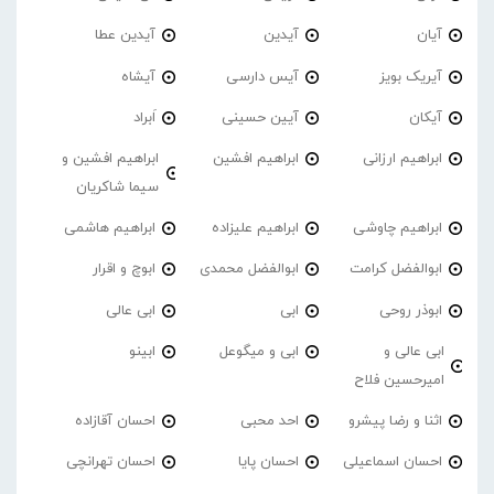
آیان
آیدین
آیدین عطا
آیریک بویز
آیس دارسی
آیشاه
آیکان
آیین حسینی
اَبراد
ابراهیم ارزانی
ابراهیم افشین
ابراهیم افشین و
سیما شاکریان
ابراهیم چاوشی
ابراهیم علیزاده
ابراهیم هاشمی
ابوالفضل کرامت
ابوالفضل محمدی
ابوچ و اقرار
ابوذر روحی
ابی
ابی عالی
ابی عالی و
ابی و میگوعل
ابینو
امیرحسین فلاح
اثنا و رضا پیشرو
احد محبی
احسان آقازاده
احسان اسماعیلی
احسان پایا
احسان تهرانچی