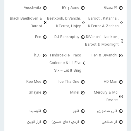
21 Gzez
Aone و E7
Auschwitz
Black Baethoven &
Beatkosh, DiVanchi,
Baroot , Katarina ,
Baroot
KTerror, Hojey
KTerror & Zarinah
Fen
DJ Bankruptcy
DiVanchi , Ivankov ,
Baroot & Moonlight
h.80
Fiinbroskiie , Paco
Fen & DiVanchi
Corleone & Lil Five
Six – Let It Sing
Kee Mee
Ice Tha One
HD Man
Shayne
Minel
Mercury & Mc
Device
آتی منصوری
آدور
آذرسینا
آرا صلاحی
آرادی (حاج حسن)
آراز الوین