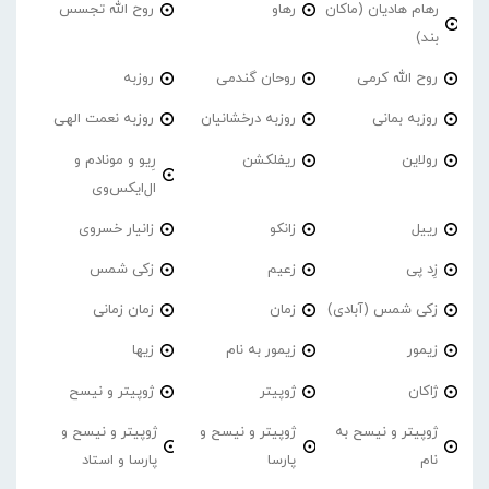
رهام هادیان (ماکان
رهاو
روح الله تجسس
بند)
روح الله کرمی
روحان گندمی
روزبه
روزبه بمانی
روزبه درخشانیان
روزبه نعمت الهی
رولاین
ریفلکشن
رِیو و مونادم و
ال‌ایکس‌وی
رییل
زانکو
زانیار خسروی
زِد پی
زعیم
زکی شمس
زکی شمس (آبادی)
زمان
زمان زمانی
زیمور
زیمور به نام
زیها
ژاکان
ژوپیتر
ژوپیتر و نیسح
ژوپیتر و نیسح به
ژوپیتر و نیسح و
ژوپیتر و نیسح و
نام
پارسا
پارسا و استاد