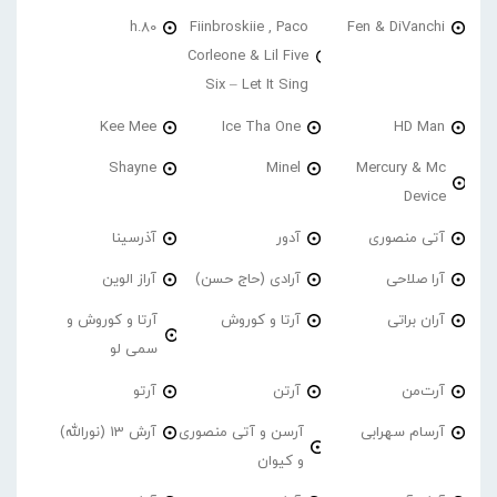
h.80
Fiinbroskiie , Paco
Fen & DiVanchi
Corleone & Lil Five
Six – Let It Sing
Kee Mee
Ice Tha One
HD Man
Shayne
Minel
Mercury & Mc
Device
آتی منصوری
آدور
آذرسینا
آرا صلاحی
آرادی (حاج حسن)
آراز الوین
آران براتی
آرتا و کوروش
آرتا و کوروش و
سمی لو
آرت‌من
آرتن
آرتو
آرسام سهرابی
آرسن و آتی منصوری
آرش 13 (نورالله)
و کیوان