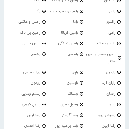
راستین
راشن بند و هایده
راشید
راغب
راغب و حمید هیراد
راکا
راکتور
راما
رامس و هانتی
رامی
رامین آریانا
رامین بی باک
رامین بیباک
رامین تجنگی
رامین حامی
رامین حامی و امین
راه مج
راهمج
هانتر
راوتین
راوِن
رایا سمیعی
رایان آراد
رایسین
رایمون
رحمان
رستاک
رستم رضایی
رسوا
رسول باقری
رسول کوهی
رشید و زیپا
رضا آذریان
رضا آرتور
رضا آیین
رضا ابراهیم پور
رضا احمدی