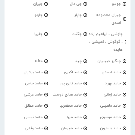
جوادو
جی دال
جیران
جیران معصومه
چاپار
چاردو
اسدی
چاوشی ، ابراهیم زاده
چگنت
چلیپا
، گوگوش ، قمیشی ،
هایده
چنگیز حبیبیان
چیتا
حافظ
حامد احمدی
حامد اکبری
حامد برادران
حامد بهراد
حامد تاری پور
حامد حاجی
حامد زمانی
حامد صالح دوست
حامد عرشی
حامد ماهینی
حامد محضرنیا
حامد مطلق
حامد موسوی
حامد میرا
حامد نیسی
حامد همایون
حامد هیرمان
حامد وفایی