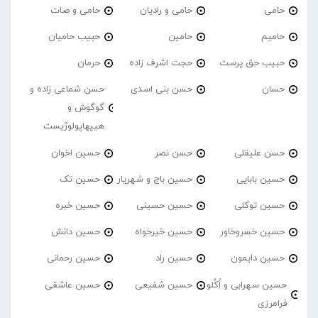
حامی
حامی و رادیان
حامی و صات
حامیم
حامین
حبیب حامیان
حبیب حق پرست
حجت اشرف زاده
حرمان
حسان
حسن بنی اسدی
حسن شماعی زاده و
گوگوش و
هیپهاپولوژیست
حسن علیقلی
حسن نصر
حسین اخوان
حسین بابایی
حسین باج و شهریار
حسین تک
حسین توکلی
حسین حسینی
حسین خبره
حسین خسروخاور
حسین خیرخواه
حسین دانش
حسین دایمون
حسین راد
حسین رحمانی
حسین سهرابی و اُکُلو
حسین شفیعی
حسین عاشقی
فرامرزی