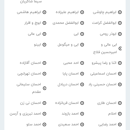
سیما شاکریان
ابراهیم چاوشی
ابراهیم علیزاده
ابراهیم هاشمی
ابوالفضل کرامت
ابوالفضل محمدی
ابوچ و اقرار
ابوذر روحی
ابی
ابی عالی
ابی عالی و
ابی و میگوعل
ابینو
امیرحسین فلاح
اثنا و رضا پیشرو
احد محبی
احسان آقازاده
احسان اسماعیلی
احسان پایا
احسان تهرانچی
احسان حسینی راد
احسان دریادل
احسان سلیمانی
مقدم
احسان طاری
احسان قربانزاده
احسان نی زن
احلام
احمد بازوند
احمد تبریزی و آرسن
احمد‌ رضایی
احمد سعیدی
احمد سلو