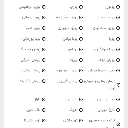
پوبون
پوری
پوریا ابراهیمی
پوریا باباجان
پوریا حیدرزاده
پوریا رحمانی
پوریا سلمانیان
پوریا شهبازی
پوریا صدر
پویا
پویا بیاتی
پویا پورخانی
پویا جهانگیری
پویامون
پویان فیلینگ
پویان نجف
پیربد
پیمان اشرفی
پیمان جمشیدیان
پیمان جواهری
پیمان زمانی
پیمان زمانی و مهدی
پیمان قلی‌پور
پیمان کاکاوند
نوابی
پیمان ملکی
پین لورد
تاراز
تارخ تهرانی
تاریک
تاک داون
تاک داون و سپهر
ترپ اشی
ترند اینستا
خلسه