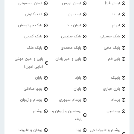
ایمان فرخ
ایمان لویس
ایمان مسعودی
ایمانا
ایمانمون
ایندیکتونی
ایهام
ایوان بند
بابک جهانبخش
بابک حسینی
بابک سلیمی
بابک کمایی
بابک مافی
بابک محمدی
بابک ملک
بابی فم
بابی و امیر رادان
بابی و امین مهنی
(دایی امین)
بابیک
باراد
باران
بارن جباری
بایان
بردیا صادقی
برسام
برسام سپهری
برسام و ژیوان
برسامین
برسامین و ژیوان و
برشام
اِیف
برشام و علیرضا جی
برنا
برهان و علیرضا