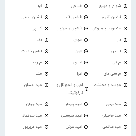
اشوان و مهیار
اف جی
افرا
افشین آذری
افشین آریا
افشین امینی
افشین سیاهپوش
افشین و مهزیار
اکسپی
الارا
الجان
الف
الموس
الون
الیاس خدمت
ام تی
ام رپر
اِم رعد
ام سی داج
امزا
اِمشا
امو بند و محتشم
امی و ایمورتال و
امید احسان
نارکوتیک
امید برجی
امید پایدار
امید جهان
امید حاجیلی
امید سوسنی
امید سوگماد
امید صالحی
امید عرش
امید عزیزپور