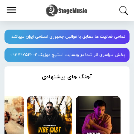
تمامی فعالیت ها مطابق با قوانین جمهوری اسلامی ایران میباشد
پخش سراسری اثر شما در وبسایت استیج موزیک 09379752202
آهنگ های پیشنهادی