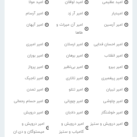
امید عظیمی
امید لوافان
امید مولا
امیدیار
امیر آر زد
امیر آرسام
امیر آرسین
امیر آن میراث و
امیر آیهان
طاها
امیر احسان فدایی
امیر ارسلان
امیر امیری
امیر انقلاب
امیر برهان
امیر‌ بوران
امیر بیرو
امیر بی‌نظیر
امیر پرواز
امیر پیغمبری
امیر تاتاری
امیر تاجیک
امیر تبیان
امیر تتلو
امیر تمدن
امیر چاوشی
امیر چوپانی
امیر حسام رحمانی
امیر خوشنگار
امیر دادبان
امیر درویش
امیر درویش و ستیز
امیر درویش و
امیر درویش و
کامیاب و ستیز
میستوگان و دی.ان