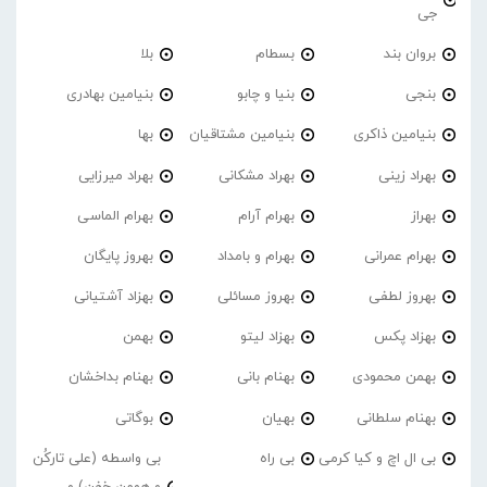
جی
بروان بند
بسطام
بلا
بنجی
بنیا و چابو
بنیامین بهادری
بنیامین ذاکری
بنیامین مشتاقیان
بها
بهراد زینی
بهراد مشکانی
بهراد میرزایی
بهراز
بهرام آرام
بهرام الماسی
بهرام عمرانی
بهرام و بامداد
بهروز پایگان
بهروز لطفی
بهروز مسائلی
بهزاد آشتیانی
بهزاد پکس
بهزاد لیتو
بهمن
بهمن محمودی
بهنام بانی
بهنام بداخشان
بهنام سلطانی
بهیان
بوگاتی
بی ال اچ و کیا کرمی
بی راه
بی واسطه (علی تارکُن
و هومن خفن) و