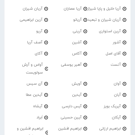
آریا خلیل و پاپا شیراز
آریا عصاران
آریان شیران
آریان شیران و تبعید
آریانو
آرین ابراهیمی
آرین استواری
آرینی
آریو
آشور
آشین
آصف آریا
آقای اصل
آکاس
آکای
آنست
آهیر یوسفی
آواس و آرش
سولویست
آوان
آویش
آی سیس
آیان
آیدین
آیدین عطا
آیریک بویز
آیس دارسی
آیشاه
آیکان
آیین حسینی
اَبراد
ابراهیم ارزانی
ابراهیم افشین
ابراهیم افشین و