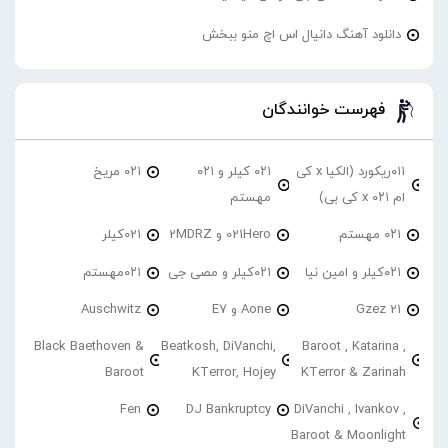
دانلود آهنگ دانیال اس اچ منو ببخش
فهرست خوانندگان
۰۱۱ریکورد (الکیا x کی
۰۲۱ کیلر و ۰۲۱
۰۲۱ مریخ
ام ۰۲۱ x کی بی)
مهستم
۰۲۱ مهستم
021Hero و 2MDRZ
021کیلر
۰۲۱کیلر و امین نیا
۰۲۱کیلر و مصی جی
۰۲۱مهستم
21 Gzez
Aone و E7
Auschwitz
Black Baethoven &
Beatkosh, DiVanchi,
Baroot , Katarina ,
Baroot
KTerror, Hojey
KTerror & Zarinah
Fen
DJ Bankruptcy
DiVanchi , Ivankov ,
Baroot & Moonlight