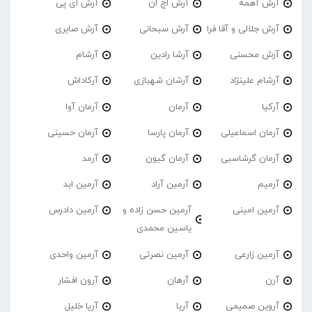
آرش آهمه
آرش اچ ان
آرش ای پی
آرش جلالی و آقا فرا
آرش سبحانی
آرش صابری
آرش محسنی
آرشا رادین
آرشام
آرشام علینژاد
آرشان شهبازی
آرکاداش
آرکیا
آرمان
آرمان آوا
آرمان اسماعیلی
آرمان پارسا
آرمان حسینی
آرمان گرشاسبی
آرمان گیون
آرمد
آرمیم
آرمین آراد
آرمین ابد
آرمین امینی
آرمین حسن زاده و
آرمین دادرس
یاسین محمدی
آرمین زارعی
آرمین نصرتی
آرمین واحدی
آرن
آرهان
آرون افشار
آروین صمیمی
آریا
آریا خلیل