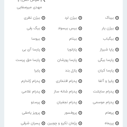
مهدی میرصفایی
بیباک
بیژن لرد
بیژن نظری
بیژن یار
بیس بیسواد
بیگ رفی
بیگباب
بینام
بیوسا
پاپا شیراز
پارانویا
پارسا آی بی
پارسا بیگی
پارسا پورشان
پارسا حق پرست
پارسا کیان
پازل بند
پایرا
پایرا و آلفا
پدرام افتخاری
پدرام ژاندارم
پدرام‌ سایلنت
پدرام شانه ساز
پدرام غلامی
پدرام موسمی
پدرام نجفیان
پرستو
پرهام
پروفسور
پرویز یاحقی
پریماه
پژمان تکرو و چوبین
پسران شرقی