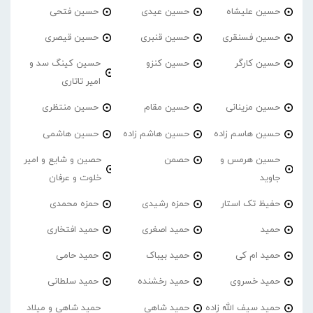
حسین علیشاه
حسین عیدی
حسین فتحی
حسین فسنقری
حسین قنبری
حسین قیصری
حسین کارگر
حسین کنزو
حسین کینگ سد و
امیر تاتاری
حسین مزینانی
حسین مقام
حسین منتظری
حسین هاسم زاده
حسین هاشم زاده
حسین هاشمی
حسین هرمس و
حصمن
حصین و شایع و امیر
جاوید
خلوت و عرفان
حفیظ تک استار
حمزه رشیدی
حمزه محمدی
حمید
حمید اصغری
حمید افتخاری
حمید ام کی
حمید بیباک
حمید حامی
حمید خسروی
حمید رخشنده
حمید سلطانی
حمید سیف الله زاده
حمید شاهی
حمید شاهی و میلاد