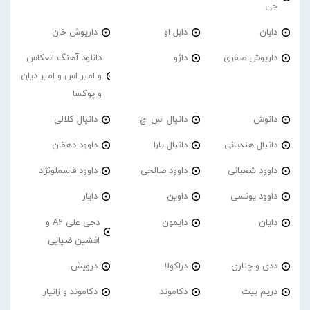
جی
دابان
دابل او
داریوش خان
داریوش صفری
داژو
دانلود آهنگ انعکاس
و امیر اس و امیر دیان
و پوکسا
دانوش
دانیال اس اچ
دانیال کلالی
دانیال هندیانی
دانیال یارا
داوود دهقان
داوود شعبانی
داوود صالحی
داوود قاسملونژاد
داوود یونسی
داوین
دایار
دایان
دایمون
دجی علی A2 و
افشین ضیایی
ددی و چناری
دراکولا
درویش
دریم بیت
دکاموند
دکاموند و زانیار