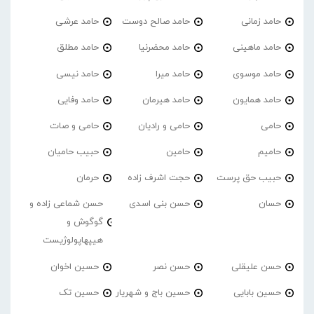
حامد زمانی
حامد صالح دوست
حامد عرشی
حامد ماهینی
حامد محضرنیا
حامد مطلق
حامد موسوی
حامد میرا
حامد نیسی
حامد همایون
حامد هیرمان
حامد وفایی
حامی
حامی و رادیان
حامی و صات
حامیم
حامین
حبیب حامیان
حبیب حق پرست
حجت اشرف زاده
حرمان
حسان
حسن بنی اسدی
حسن شماعی زاده و
گوگوش و
هیپهاپولوژیست
حسن علیقلی
حسن نصر
حسین اخوان
حسین بابایی
حسین باج و شهریار
حسین تک