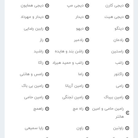
دیجی کارن
دیجی مپ
دیجی همایون
دیجی هیت
دیدار
دیدار و مهرداد
دینگو
دیهو
رابین رضایی
رادمان
رادمیر
راز
راستین
راشن بند و هایده
راشید
راغب
راغب و حمید هیراد
راکا
راکتور
راما
رامس و هانتی
رامی
رامین آریانا
رامین بی باک
رامین بیباک
رامین تجنگی
رامین حامی
رامین حامی و امین
راه مج
راهمج
هانتر
راوتین
راوِن
رایا سمیعی