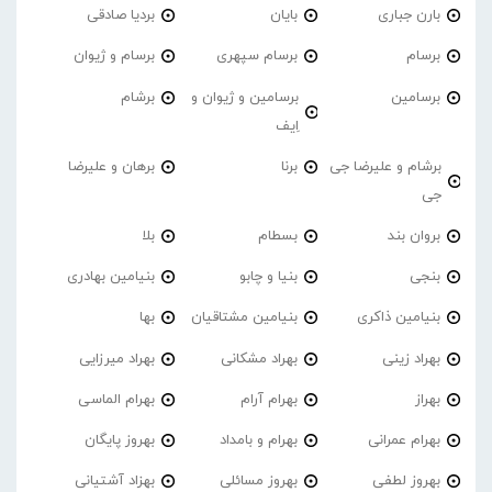
بارن جباری
بایان
بردیا صادقی
برسام
برسام سپهری
برسام و ژیوان
برسامین
برسامین و ژیوان و
برشام
اِیف
برشام و علیرضا جی
برنا
برهان و علیرضا
جی
بروان بند
بسطام
بلا
بنجی
بنیا و چابو
بنیامین بهادری
بنیامین ذاکری
بنیامین مشتاقیان
بها
بهراد زینی
بهراد مشکانی
بهراد میرزایی
بهراز
بهرام آرام
بهرام الماسی
بهرام عمرانی
بهرام و بامداد
بهروز پایگان
بهروز لطفی
بهروز مسائلی
بهزاد آشتیانی