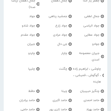
جعفر یار خدا
جمال دهقان
جمال دهقان (پاشا
صدا)
جمال لطفی
جمشید پناهی
جواد
جواد الیاسی
جواد زارع
جواد شادو
جواد عطایی
جواد مرادی
جواد مقدم
جوادو
جی دال
جیران
جیران معصومه
چاپار
چاردو
اسدی
چاوشی ، ابراهیم زاده
چگنت
چلیپا
، گوگوش ، قمیشی ،
هایده
چنگیز حبیبیان
چیتا
حافظ
حامد احمدی
حامد اکبری
حامد برادران
حامد بهراد
حامد تاری پور
حامد حاجی