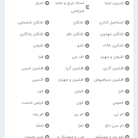
اسپین ایلیا
استاد ایرج و حامد
اسرار
ضرغامی
اسماعیل کناری
اشکان
اشکان شمسایی
اشکان مهدوی
اشکان نظر
اشکان یادگاری
اشکین 0098
اشو
اشوان
اشوان و مهیار
اف جی
افرا
افشین آذری
افشین آریا
افشین امینی
افشین سیاهپوش
افشین و مهزیار
اکسپی
الارا
الجان
الف
الموس
الون
الیاس خدمت
ام تی
ام رپر
اِم رعد
ام سی داج
امزا
اِمشا
امو بند و محتشم
امی و ایمورتال و
امید احسان