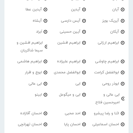
آیان
آیدین
آیدین عطا
آیریک بویز
آیس دارسی
آیشاه
آیکان
آیین حسینی
اَبراد
ابراهیم ارزانی
ابراهیم افشین
ابراهیم افشین و
سیما شاکریان
ابراهیم چاوشی
ابراهیم علیزاده
ابراهیم هاشمی
ابوالفضل کرامت
ابوالفضل محمدی
ابوچ و اقرار
ابوذر روحی
ابی
ابی عالی
ابی عالی و
ابی و میگوعل
ابینو
امیرحسین فلاح
اثنا و رضا پیشرو
احد محبی
احسان آقازاده
احسان اسماعیلی
احسان پایا
احسان تهرانچی