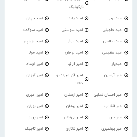
نارکوتیک
امید برجی
امید پایدار
امید جهان
امید حاجیلی
امید سوسنی
امید سوگماد
امید صالحی
امید عرش
امید عزیزپور
امید عظیمی
امید لوافان
امید مولا
امیدیار
امیر آر زد
امیر آرسام
امیر آرسین
امیر آن میراث و
امیر آیهان
طاها
امیر احسان فدایی
امیر ارسلان
امیر امیری
امیر انقلاب
امیر برهان
امیر‌ بوران
امیر بیرو
امیر بی‌نظیر
امیر پرواز
امیر پیغمبری
امیر تاتاری
امیر تاجیک