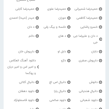
حمیدرضا شمیرانی
حمیدرضا علوی
حمیدرضا کابلی
حمیدرضا کاظمی
حوران
حیدر (حیدا) احمدی
خسرو پاشایی
خلسه و بیگ رفی
د دان
د دان و علیرضا جی
د های
دائم
جی
دابان
دابل او
داریوش خان
داریوش صفری
داژو
دانلود آهنگ انعکاس
و امیر اس و امیر دیان
و پوکسا
دانوش
دانیال اس اچ
دانیال کلالی
دانیال هندیانی
دانیال یارا
داوود دهقان
داوود شعبانی
داوود صالحی
داوود قاسملونژاد