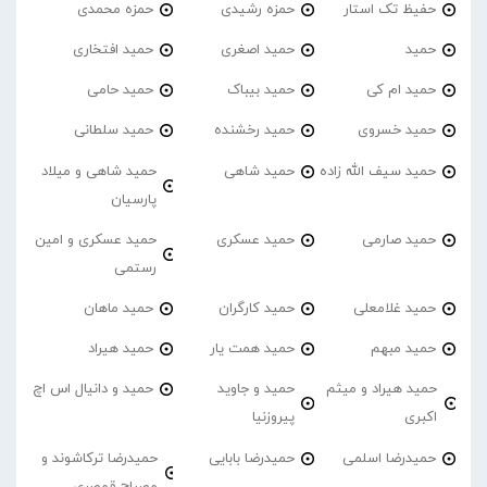
حفیظ تک استار
حمزه رشیدی
حمزه محمدی
حمید
حمید اصغری
حمید افتخاری
حمید ام کی
حمید بیباک
حمید حامی
حمید خسروی
حمید رخشنده
حمید سلطانی
حمید سیف الله زاده
حمید شاهی
حمید شاهی و میلاد
پارسیان
حمید صارمی
حمید عسکری
حمید عسکری و امین
رستمی
حمید غلامعلی
حمید کارگران
حمید ماهان
حمید مبهم
حمید همت یار
حمید هیراد
حمید هیراد و میثم
حمید و جاوید
حمید و دانیال اس اچ
اکبری
پیروزنیا
حمیدرضا اسلمی
حمیدرضا بابایی
حمیدرضا ترکاشوند و
مصباح قمصری