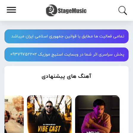
تمامی فعالیت ها مطابق با قوانین جمهوری اسلامی ایران میباشد
پخش سراسری اثر شما در وبسایت استیج موزیک 09379752202
آهنگ های پیشنهادی