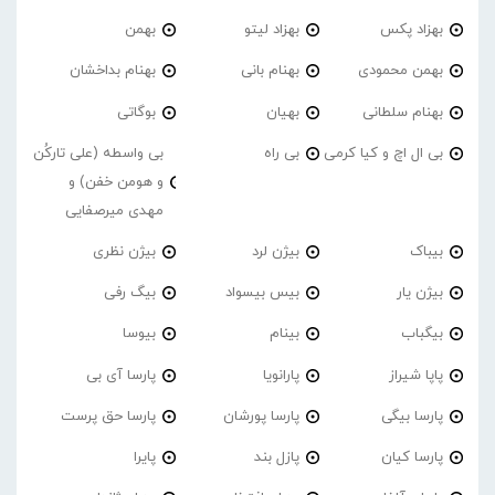
بهزاد پکس
بهزاد لیتو
بهمن
بهمن محمودی
بهنام بانی
بهنام بداخشان
بهنام سلطانی
بهیان
بوگاتی
بی ال اچ و کیا کرمی
بی راه
بی واسطه (علی تارکُن
و هومن خفن) و
مهدی میرصفایی
بیباک
بیژن لرد
بیژن نظری
بیژن یار
بیس بیسواد
بیگ رفی
بیگباب
بینام
بیوسا
پاپا شیراز
پارانویا
پارسا آی بی
پارسا بیگی
پارسا پورشان
پارسا حق پرست
پارسا کیان
پازل بند
پایرا