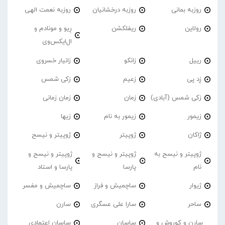
روزبه بمانی
روزبه درخشانیان
روزبه نعمت الهی
رولاین
ریفلکشن
رِیو و مونادم و
ال‌ایکس‌وی
رییل
زانکو
زانیار خسروی
زِد پی
زعیم
زکی شمس
زکی شمس (آبادی)
زمان
زمان زمانی
زیمور
زیمور به نام
زیها
ژاکان
ژوپیتر
ژوپیتر و نیسح
ژوپیتر و نیسح به
ژوپیتر و نیسح و
ژوپیتر و نیسح و
نام
پارسا
پارسا و استاد
ژیوار
ساچمیش و فراز
ساچمیش و مفسر
ساحر
سارا علی عسگری
سارن
سارن و کوروش و
ساسان
ساسان اعتمادی