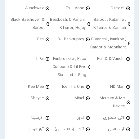
21 Gzez
Aone و E7
Auschwitz
Black Baethoven &
Beatkosh, DiVanchi,
Baroot , Katarina ,
Baroot
KTerror, Hojey
KTerror & Zarinah
Fen
DJ Bankruptcy
DiVanchi , Ivankov ,
Baroot & Moonlight
h.80
Fiinbroskiie , Paco
Fen & DiVanchi
Corleone & Lil Five
Six – Let It Sing
Kee Mee
Ice Tha One
HD Man
Shayne
Minel
Mercury & Mc
Device
آتی منصوری
آدور
آذرسینا
آرا صلاحی
آرادی (حاج حسن)
آراز الوین