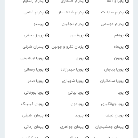
پایرا و آلفا
پدرام افتخاری
پدرام ژاندارم
پدرام‌ سایلنت
پدرام شانه ساز
پدرام غلامی
پدرام موسمی
پدرام نجفیان
پرستو
پرهام
پروفسور
پرویز یاحقی
پریماه
پژمان تکرو و چوبین
پسران شرقی
پوبون
پوری
پوریا ابراهیمی
پوریا باباجان
پوریا حیدرزاده
پوریا رحمانی
پوریا سلمانیان
پوریا شهبازی
پوریا صدر
پویا
پویا بیاتی
پویا پورخانی
پویا جهانگیری
پویامون
پویان فیلینگ
پویان نجف
پیربد
پیمان اشرفی
پیمان جمشیدیان
پیمان جواهری
پیمان زمانی