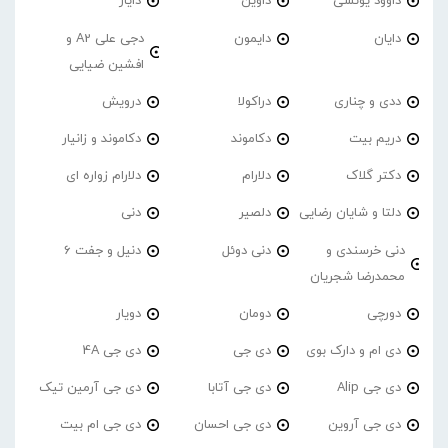
داوود یونسی
داوین
دایار
دایان
دایمون
دجی علی A2 و
افشین ضیایی
ددی و چناری
دراکولا
درویش
دریم بیت
دکاموند
دکاموند و زانیار
دکتر گلاک
دلارام
دلارام زواره ای
دلتا و شایان رضایی
دلصیر
دنی
دنی خرسندی و
دنی دوئل
دنیل و جفت 6
محمدرضا شجریان
دورچی
دومان
دویار
دی ام و دارک بوی
دی جی
دی جی 4A
دی جی Alip
دی جی آتابا
دی جی آرمین تیک
دی جی آروین
دی جی احسان
دی جی ام بیت