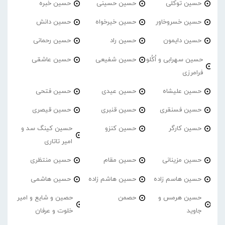
حسین توکلی
حسین حسینی
حسین خبره
حسین خسروخاور
حسین خیرخواه
حسین دانش
حسین دایمون
حسین راد
حسین رحمانی
حسین سهرابی و اُکُلو
حسین شفیعی
حسین عاشقی
فرامرزی
حسین علیشاه
حسین عیدی
حسین فتحی
حسین فسنقری
حسین قنبری
حسین قیصری
حسین کارگر
حسین کنزو
حسین کینگ سد و
امیر تاتاری
حسین مزینانی
حسین مقام
حسین منتظری
حسین هاسم زاده
حسین هاشم زاده
حسین هاشمی
حسین هرمس و
حصمن
حصین و شایع و امیر
جاوید
خلوت و عرفان