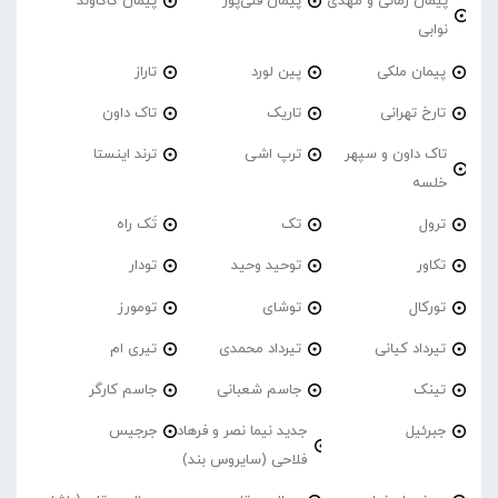
پیمان زمانی و مهدی
پیمان قلی‌پور
پیمان کاکاوند
نوابی
پیمان ملکی
پین لورد
تاراز
تارخ تهرانی
تاریک
تاک داون
تاک داون و سپهر
ترپ اشی
ترند اینستا
خلسه
ترول
تک
تَک راه
تکاور
توحید وحید
تودار
تورکال
توشای
تومورز
تیرداد کیانی
تیرداد محمدی
تیری ام
تینک
جاسم شعبانی
جاسم کارگر
جبرئیل
جدید نیما نصر و فرهاد
جرجیس
فلاحی (سایروس بند)