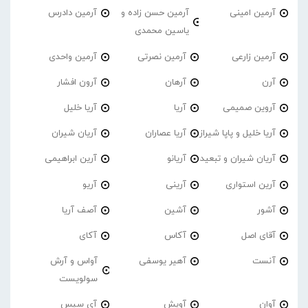
آرمین امینی
آرمین حسن زاده و
آرمین دادرس
یاسین محمدی
آرمین زارعی
آرمین نصرتی
آرمین واحدی
آرن
آرهان
آرون افشار
آروین صمیمی
آریا
آریا خلیل
آریا خلیل و پاپا شیراز
آریا عصاران
آریان شیران
آریان شیران و تبعید
آریانو
آرین ابراهیمی
آرین استواری
آرینی
آریو
آشور
آشین
آصف آریا
آقای اصل
آکاس
آکای
آنست
آهیر یوسفی
آواس و آرش
سولویست
آوان
آویش
آی سیس