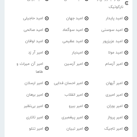
نارکوتیک
امید پایدار
امید جهان
امید حاجیلی
امید سوسنی
امید سوگماد
امید صالحی
امید عزیزپور
امید عظیمی
امید لوافان
امید مولا
امیدیار
امیر آر زد
امیر آرسام
امیر آرسین
امیر آن میراث و
طاها
امیر آیهان
امیر احسان فدایی
امیر ارسلان
امیر امیری
امیر انقلاب
امیر برهان
امیر‌ بوران
امیر بیرو
امیر بی‌نظیر
امیر پرواز
امیر پیغمبری
امیر تاتاری
امیر تاجیک
امیر تبیان
امیر تتلو