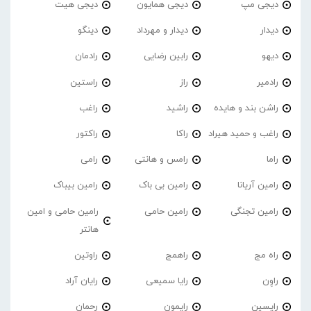
دیجی مپ
دیجی همایون
دیجی هیت
دیدار
دیدار و مهرداد
دینگو
دیهو
رابین رضایی
رادمان
رادمیر
راز
راستین
راشن بند و هایده
راشید
راغب
راغب و حمید هیراد
راکا
راکتور
راما
رامس و هانتی
رامی
رامین آریانا
رامین بی باک
رامین بیباک
رامین تجنگی
رامین حامی
رامین حامی و امین
هانتر
راه مج
راهمج
راوتین
راوِن
رایا سمیعی
رایان آراد
رایسین
رایمون
رحمان