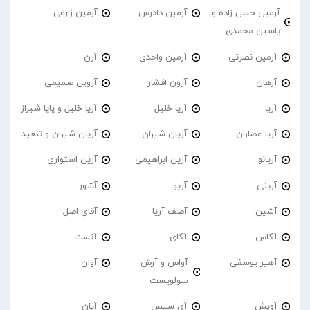
آرمین حسن زاده و
آرمین دادرس
آرمین زارعی
یاسین محمدی
آرمین نصرتی
آرمین واحدی
آرن
آرهان
آرون افشار
آروین صمیمی
آریا
آریا خلیل
آریا خلیل و پاپا شیراز
آریا عصاران
آریان شیران
آریان شیران و تبعید
آریانو
آرین ابراهیمی
آرین استواری
آرینی
آریو
آشور
آشین
آصف آریا
آقای اصل
آکاس
آکای
آنست
آهیر یوسفی
آواس و آرش
آوان
سولویست
آویش
آی سیس
آیان