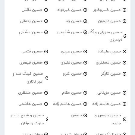
حسین خسروخاور
حسین خیرخواه
حسین دانش
حسین دایمون
حسین راد
حسین رحمانی
حسین سهرابی و اُکُلو
حسین شفیعی
حسین عاشقی
فرامرزی
حسین علیشاه
حسین عیدی
حسین فتحی
حسین فسنقری
حسین قنبری
حسین قیصری
حسین کارگر
حسین کنزو
حسین کینگ سد و
امیر تاتاری
حسین مزینانی
حسین مقام
حسین منتظری
حسین هاسم زاده
حسین هاشم زاده
حسین هاشمی
حسین هرمس و
حصمن
حصین و شایع و امیر
جاوید
خلوت و عرفان
حفیظ تک استار
حمزه رشیدی
حمزه محمدی