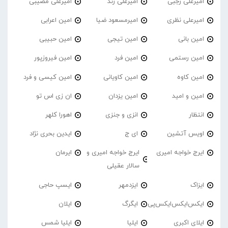
امیرعلی رجبی
امیرعلی زند
امیرعلی مصیبی
امیرعلی نظری
امیرمسعود ضیا
امین اعرابی
امین بانی
امین تیجی
امین حبیبی
امین رستمی
امین فرد
امین فیروزپور
امین کاوه
امین کاویانی
امین کیسی و فرد
امین و امید
امین یزدان
ان زی اس تو
انتظار
انزی و جنزی
اهورا کلهر
اویس آتشین
ای ج
ایدین بحری نژاد
ایرج خواجه امیری
ایرج خواجه امیری و
ایرمان
سالار عقیلی
ایزاک
ایزدمهر
ایسپ حاجی
ایکس‌ایکس‌ایکس‌پی
ایگرگ
ایلان
ایلای اکبری
ایلیا
ایلیا شمس