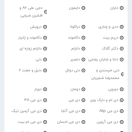
دایان
دایمون
دجی علی A2 و
افشین ضیایی
ددی و چناری
دراکولا
درویش
دریم بیت
دکاموند
دکاموند و زانیار
دکتر گلاک
دلارام
دلارام زواره ای
دلتا و شایان رضایی
دلصیر
دنی
دنی خرسندی و
دنی دوئل
دنیل و جفت 6
محمدرضا شجریان
دورچی
دومان
دویار
دی ام و دارک بوی
دی جی
دی جی 4A
دی جی Alip
دی جی آتابا
دی جی آرمین تیک
دی جی آروین
دی جی احسان
دی جی ام بیت