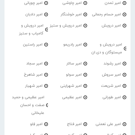
امیر تمدن
امیر چاوشی
امیر چوپانی
امیر حسام رحمانی
امیر خوشنگار
امیر دادبان
امیر درویش
امیر درویش و ستیز
امیر درویش و
کامیاب و ستیز
امیر درویش و
امیر رادریمو
امیر راستین
میستوگان و دی.ان
امیر رشوند
امیر سالار
امیر سجاد
امیر سروش
امیر سولو
امیر شاهرخ
امیر شریعت
امیر شهراینی
امیر شهیار
امیر طورانی
امیر عظیمی
امیر عظیمی و حمید
صفت و احسان
علیخانی
امیر علی نعمتی
امیر فتاح
امیر فِلو