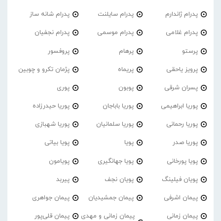
پدرام ژاندارم
پدرام‌ سایلنت
پدرام شانه ساز
پدرام غلامی
پدرام موسمی
پدرام نجفیان
پرستو
پرهام
پروفسور
پرویز یاحقی
پریماه
پژمان تکرو و چوبین
پسران شرقی
پوبون
پوری
پوریا ابراهیمی
پوریا باباجان
پوریا حیدرزاده
پوریا رحمانی
پوریا سلمانیان
پوریا شهبازی
پوریا صدر
پویا
پویا بیاتی
پویا پورخانی
پویا جهانگیری
پویامون
پویان فیلینگ
پویان نجف
پیربد
پیمان اشرفی
پیمان جمشیدیان
پیمان جواهری
پیمان زمانی
پیمان زمانی و مهدی
پیمان قلی‌پور