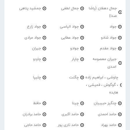
جمال دهقان (پاشا
جمال لطفی
جمشید پناهی
صدا)
جواد
جواد الیاسی
جواد زارع
جواد شادو
جواد عطایی
جواد مرادی
جواد مقدم
جوادو
جیران
جیران معصومه
چاپار
چاردو
اسدی
چاوشی ، ابراهیم زاده
چگنت
چلیپا
، گوگوش ، قمیشی ،
هایده
چنگیز حبیبیان
چیتا
حافظ
حامد احمدی
حامد اکبری
حامد برادران
حامد بهراد
حامد تاری پور
حامد حاجی