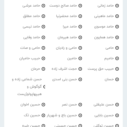
حامد زمانی
حامد صالح دوست
حامد عرشی
حامد ماهینی
حامد محضرنیا
حامد مطلق
حامد موسوی
حامد میرا
حامد نیسی
حامد همایون
حامد هیرمان
حامد وفایی
حامی
حامی و رادیان
حامی و صات
حامیم
حامین
حبیب حامیان
حبیب حق پرست
حجت اشرف زاده
حرمان
حسان
حسن بنی اسدی
حسن شماعی زاده و
گوگوش و
هیپهاپولوژیست
حسن علیقلی
حسن نصر
حسین اخوان
حسین بابایی
حسین باج و شهریار
حسین تک
حسین توکلی
حسین حسینی
حسین خبره