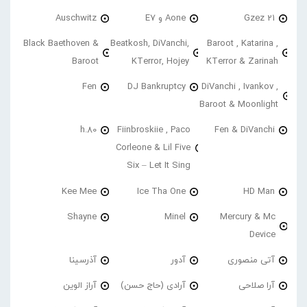
21 Gzez
Aone و E7
Auschwitz
Black Baethoven &
Beatkosh, DiVanchi,
Baroot , Katarina ,
Baroot
KTerror, Hojey
KTerror & Zarinah
Fen
DJ Bankruptcy
DiVanchi , Ivankov ,
Baroot & Moonlight
h.80
Fiinbroskiie , Paco
Fen & DiVanchi
Corleone & Lil Five
Six – Let It Sing
Kee Mee
Ice Tha One
HD Man
Shayne
Minel
Mercury & Mc
Device
آتی منصوری
آدور
آذرسینا
آرا صلاحی
آرادی (حاج حسن)
آراز الوین