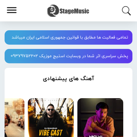
تمامی فعالیت ها مطابق با قوانین جمهوری اسلامی ایران میباشد
پخش سراسری اثر شما در وبسایت استیج موزیک 09379752202
آهنگ های پیشنهادی