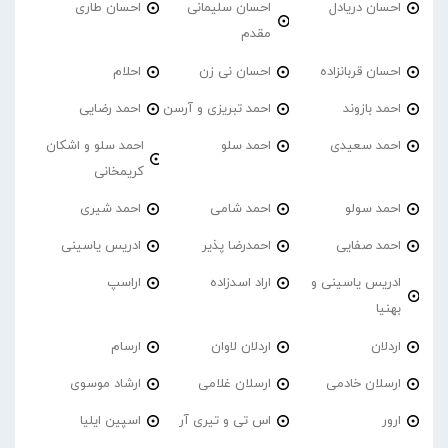
احسان دریادل
احسان سلیمانی
احسان طاری
مقدم
احسان قربانزاده
احسان نی زن
احلام
احمد بازوند
احمد تبریزی و آرسن
احمد‌ رضایی
احمد سعیدی
احمد سلو
احمد سلو و اشکان
کریمخانی
احمد سولو
احمد شامی
احمد شیری
احمد صفایی
احمدرضا پذیر
ادریس یاسینی
ادریس یاسینی و
اراد اسدزاده
اراسپ
بهنیا
اردلان
اردلان لاوان
ارسام
ارسلان خادمی
ارسلان غلامی
ارشاد موسوی
ارور
اس تی و تیری آر
اسپین ایلیا