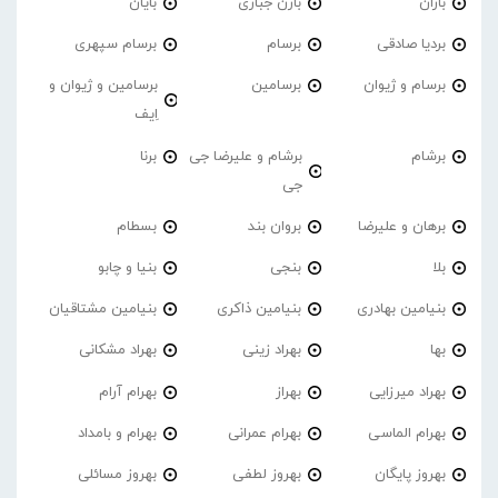
باران
بارن جباری
بایان
بردیا صادقی
برسام
برسام سپهری
برسام و ژیوان
برسامین
برسامین و ژیوان و
اِیف
برشام
برشام و علیرضا جی
برنا
جی
برهان و علیرضا
بروان بند
بسطام
بلا
بنجی
بنیا و چابو
بنیامین بهادری
بنیامین ذاکری
بنیامین مشتاقیان
بها
بهراد زینی
بهراد مشکانی
بهراد میرزایی
بهراز
بهرام آرام
بهرام الماسی
بهرام عمرانی
بهرام و بامداد
بهروز پایگان
بهروز لطفی
بهروز مسائلی