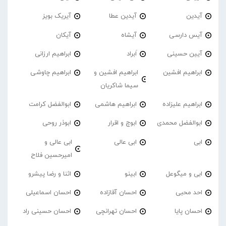
آیدین
آیدین عطا
آیریک بویز
آیس دارسی
آیشاه
آیکان
آیین حسینی
اَبراد
ابراهیم ارزانی
ابراهیم افشین
ابراهیم افشین و
ابراهیم چاوشی
سیما شاکریان
ابراهیم علیزاده
ابراهیم هاشمی
ابوالفضل کرامت
ابوالفضل محمدی
ابوچ و اقرار
ابوذر روحی
ابی
ابی عالی
ابی عالی و
امیرحسین فلاح
ابی و میگوعل
ابینو
اثنا و رضا پیشرو
احد محبی
احسان آقازاده
احسان اسماعیلی
احسان پایا
احسان تهرانچی
احسان حسینی راد