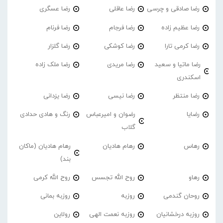
رضا صادقی و چرسی
رضا عاقلی
رضا عسگری
رضا عظیم زاده
رضا فرجام
رضا فرنام
رضا کرمی تارا
رضا کوشکی
رضا گلزار
رضا ماتیا و سعید
رضا مریدی
رضا ملک زاده
اسکندری
رضا منتظر
رضا نیسی
رضا یزدانی
رضایا
رضوان و امیرعباس
رنگ و هادی حدادی
گلاب
رهاس
رهام هادیان
رهام هادیان (ماکان
بند)
رهاو
روح الله تجسس
روح الله کرمی
روحان گندمی
روزبه
روزبه بمانی
روزبه درخشانیان
روزبه نعمت الهی
رولاین