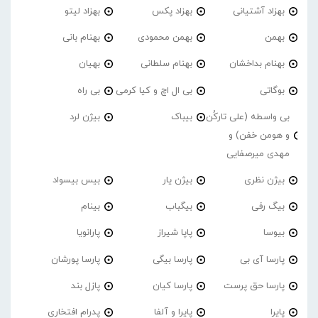
بهزاد آشتیانی
بهزاد پکس
بهزاد لیتو
بهمن
بهمن محمودی
بهنام بانی
بهنام بداخشان
بهنام سلطانی
بهیان
بوگاتی
بی ال اچ و کیا کرمی
بی راه
بی واسطه (علی تارکُن
بیباک
بیژن لرد
و هومن خفن) و
مهدی میرصفایی
بیژن نظری
بیژن یار
بیس بیسواد
بیگ رفی
بیگباب
بینام
بیوسا
پاپا شیراز
پارانویا
پارسا آی بی
پارسا بیگی
پارسا پورشان
پارسا حق پرست
پارسا کیان
پازل بند
پایرا
پایرا و آلفا
پدرام افتخاری