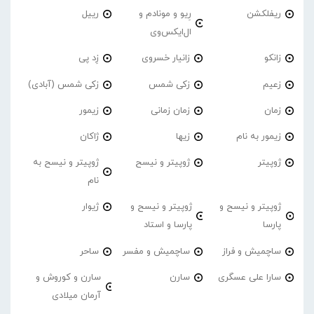
ریفلکشن
رِیو و مونادم و
رییل
ال‌ایکس‌وی
زانکو
زانیار خسروی
زِد پی
زعیم
زکی شمس
زکی شمس (آبادی)
زمان
زمان زمانی
زیمور
زیمور به نام
زیها
ژاکان
ژوپیتر
ژوپیتر و نیسح
ژوپیتر و نیسح به
نام
ژوپیتر و نیسح و
ژوپیتر و نیسح و
ژیوار
پارسا
پارسا و استاد
ساچمیش و فراز
ساچمیش و مفسر
ساحر
سارا علی عسگری
سارن
سارن و کوروش و
آرمان میلادی