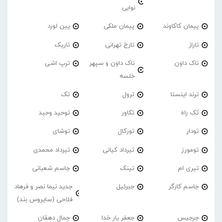
نوابی
پیمان کاکاوند
پیمان ملکی
پین لورد
تاراز
تارخ تهرانی
تاریک
تاک داون
تاک داون و سپهر
ترپ اشی
خلسه
ترند اینستا
ترول
تک
تَک راه
تکاور
توحید وحید
تودار
تورکال
توشای
تومورز
تیرداد کیانی
تیرداد محمدی
تیری ام
تینک
جاسم شعبانی
جاسم کارگر
جبرئیل
جدید نیما نصر و فرهاد
فلاحی (سایروس بند)
جرجیس
جعفر یار خدا
جمال دهقان