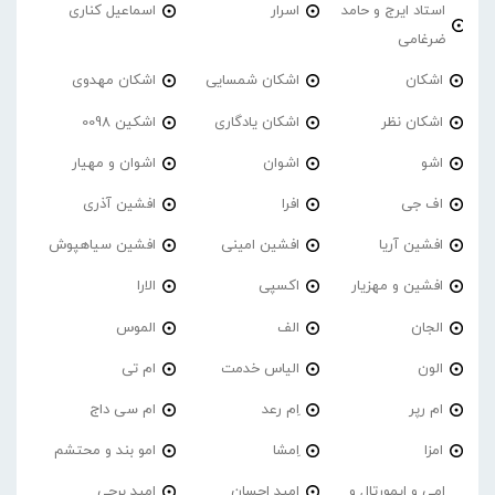
استاد ایرج و حامد
اسرار
اسماعیل کناری
ضرغامی
اشکان
اشکان شمسایی
اشکان مهدوی
اشکان نظر
اشکان یادگاری
اشکین 0098
اشو
اشوان
اشوان و مهیار
اف جی
افرا
افشین آذری
افشین آریا
افشین امینی
افشین سیاهپوش
افشین و مهزیار
اکسپی
الارا
الجان
الف
الموس
الون
الیاس خدمت
ام تی
ام رپر
اِم رعد
ام سی داج
امزا
اِمشا
امو بند و محتشم
امی و ایمورتال و
امید احسان
امید برجی