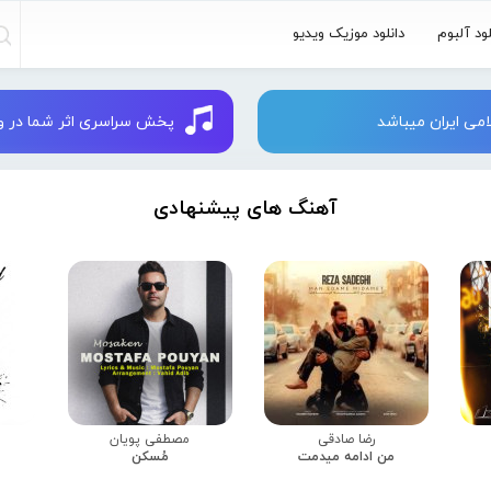
لود آلبوم
دانلود موزیک ویدیو
می ایران میباشد
پخش سراسری اثر شما در وبسایت 
آهنگ های پیشنهادی
رضا صادقی
مصطفی پویان
من ادامه میدمت
مُسکن