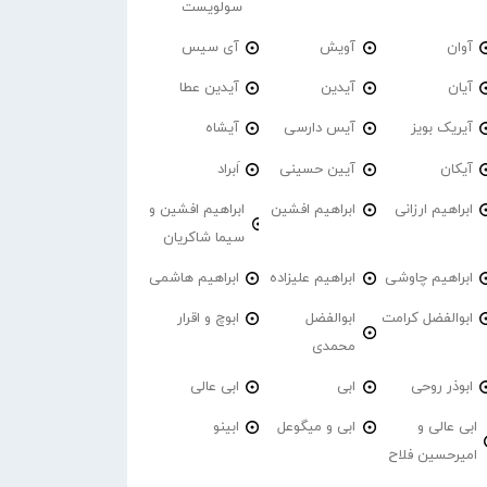
سولویست
آوان
آویش
آی سیس
آیان
آیدین
آیدین عطا
آیریک بویز
آیس دارسی
آیشاه
آیکان
آیین حسینی
اَبراد
ابراهیم ارزانی
ابراهیم افشین
ابراهیم افشین و
سیما شاکریان
ابراهیم چاوشی
ابراهیم علیزاده
ابراهیم هاشمی
ابوالفضل کرامت
ابوالفضل
ابوچ و اقرار
محمدی
ابوذر روحی
ابی
ابی عالی
ابی عالی و
ابی و میگوعل
ابینو
امیرحسین فلاح