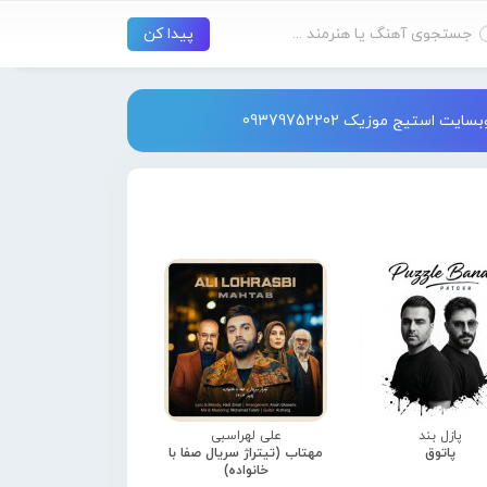
استیج موزیک 09379752202
پازل بند
علی لهراسبی
پاتوق
مهتاب (تیتراژ سریال صفا با
خانواده)