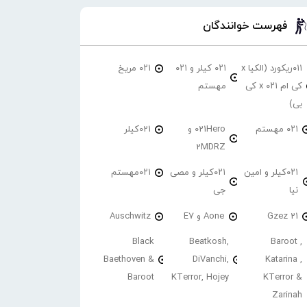
فهرست خوانندگان
۰۱۱ریکورد (الکیا x
۰۲۱ کیلر و ۰۲۱
۰۲۱ مریخ
کی ام ۰۲۱ x کی
مهستم
بی)
۰۲۱ مهستم
021Hero و
021کیلر
2MDRZ
۰۲۱کیلر و امین
۰۲۱کیلر و مصی
۰۲۱مهستم
نیا
جی
21 Gzez
Aone و E7
Auschwitz
Black
Beatkosh,
Baroot ,
Baethoven &
DiVanchi,
Katarina ,
Baroot
KTerror, Hojey
KTerror &
Zarinah