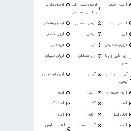
آرمین امینی
آرمین حسن زاده
آرمین دادرس
و یاسین محمدی
آرمین زارعی
آرمین نصرتی
آرمین واحدی
آرن
آرهان
آرون افشار
آروین صمیمی
آریا
آریا خلیل
آریا خلیل و پاپا
آریا عصاران
آریان شیران
شیراز
آریان شیران و
آریانو
آرین ابراهیمی
تبعید
آرین استواری
آرینی
آریو
آشور
آشین
آصف آریا
آقای اصل
آکاس
آکای
آنست
آهیر یوسفی
آواس و آرش