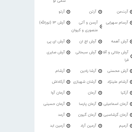
سمی لو
آرت‌من
آرتن
آرتو
آرسام سهرابی
آرسن و آتی
آرش 13 (نورالله)
منصوری و کیوان
آرش آهمه
آرش اچ ان
آرش ای پی
آرش جلالی و آقا
آرش سبحانی
آرش صابری
فرا
آرش محسنی
آرشا رادین
آرشام
آرشام علینژاد
آرشان شهبازی
آرکاداش
آرکیا
آرمان
آرمان آوا
آرمان اسماعیلی
آرمان پارسا
آرمان حسینی
آرمان گرشاسبی
آرمان گیون
آرمد
آرمیم
آرمین آراد
آرمین ابد