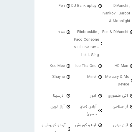
Fen
DJ Bankruptcy
DiVanchi ,
Ivankov , Baroot
& Moonlight
h.80
Fiinbroskiie ,
Fen & DiVanchi
Paco Corleone
& Lil Five Six –
Let It Sing
Kee Mee
Ice Tha One
HD Man
Shayne
Minel
Mercury & Mc
Device
آتی منصوری
آدور
آذرسینا
آرا صلاحی
آرادی (حاج
آراز الوین
حسن)
آران براتی
آرتا و کوروش
آرتا و کوروش و