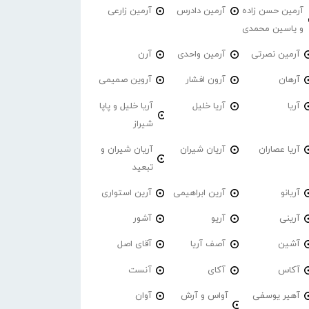
آرمین حسن زاده
آرمین دادرس
آرمین زارعی
و یاسین محمدی
آرمین نصرتی
آرمین واحدی
آرن
آرهان
آرون افشار
آروین صمیمی
آریا
آریا خلیل
آریا خلیل و پاپا
شیراز
آریا عصاران
آریان شیران
آریان شیران و
تبعید
آریانو
آرین ابراهیمی
آرین استواری
آرینی
آریو
آشور
آشین
آصف آریا
آقای اصل
آکاس
آکای
آنست
آهیر یوسفی
آواس و آرش
آوان