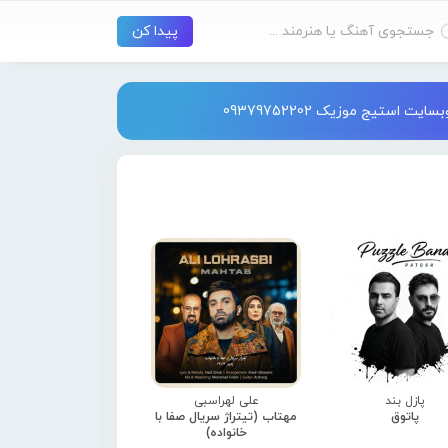
استیج موزیک 09379752202
پازل بند
علی لهراسبی
پاتوق
مهتاب (تیتراژ سریال صفا با
خانواده)