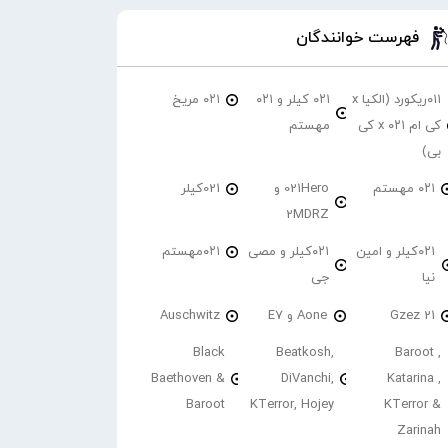
فهرست خوانندگان
۰۱۱ریکورد (الکیا x
۰۲۱ کیلر و ۰۲۱
۰۲۱ مریخ
کی ام ۰۲۱ x کی
مهستم
بی)
۰۲۱ مهستم
021Hero و
021کیلر
2MDRZ
۰۲۱کیلر و امین
۰۲۱کیلر و مصی
۰۲۱مهستم
نیا
جی
21 Gzez
Aone و E7
Auschwitz
Black
Beatkosh,
Baroot ,
Baethoven &
DiVanchi,
Katarina ,
Baroot
KTerror, Hojey
KTerror &
Zarinah