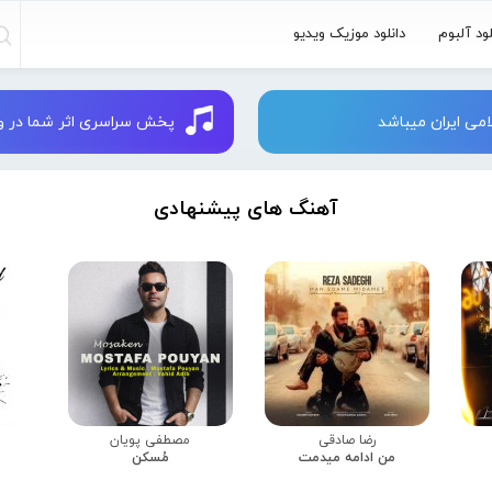
لود آلبوم
دانلود موزیک ویدیو
می ایران میباشد
پخش سراسری اثر شما در وبسایت 
آهنگ های پیشنهادی
رضا صادقی
مصطفی پویان
من ادامه میدمت
مُسکن