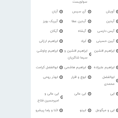
سولویست
آویش
آی سیس
آیان
آیدین
آیدین عطا
آیریک بویز
آیس دارسی
آیشاه
آیکان
آیین حسینی
اَبراد
ابراهیم ارزانی
ابراهیم افشین
ابراهیم افشین و
ابراهیم چاوشی
سیما شاکریان
ابراهیم علیزاده
ابراهیم هاشمی
ابوالفضل کرامت
ابوالفضل
ابوچ و اقرار
ابوذر روحی
محمدی
ابی
ابی عالی
ابی عالی و
امیرحسین فلاح
ابی و میگوعل
ابینو
اثنا و رضا پیشرو