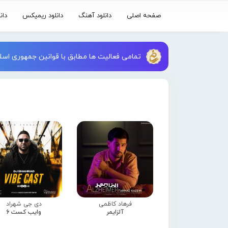
صفحه اصلی
دانلود آهنگ
دانلود ریمیکس
دان
تمامی فعالیت ها مطابق با قوانین جمهوری اسلا
فرهاد کاظمی
دی جی شهراد
آلزایمر
وایب کست 6