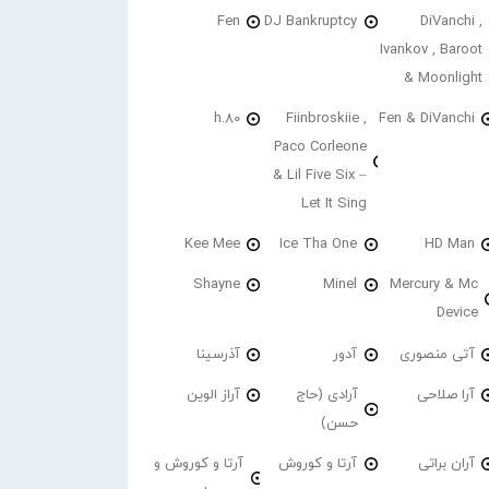
Fen
DJ Bankruptcy
DiVanchi ,
Ivankov , Baroot
& Moonlight
h.80
Fiinbroskiie ,
Fen & DiVanchi
Paco Corleone
& Lil Five Six –
Let It Sing
Kee Mee
Ice Tha One
HD Man
Shayne
Minel
Mercury & Mc
Device
آتی منصوری
آدور
آذرسینا
آرا صلاحی
آرادی (حاج
آراز الوین
حسن)
آران براتی
آرتا و کوروش
آرتا و کوروش و