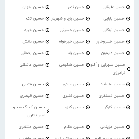
حسن علیقلی
حسن نصر
حسین اخوان
حسین بابایی
حسین باج و شهریار
حسین تک
حسین توکلی
حسین حسینی
حسین خبره
حسین خسروخاور
حسین خیرخواه
حسین دانش
حسین دایمون
حسین راد
حسین رحمانی
حسین سهرابی و اُکُلو
حسین شفیعی
حسین عاشقی
فرامرزی
حسین علیشاه
حسین عیدی
حسین فتحی
حسین فسنقری
حسین قنبری
حسین قیصری
حسین کارگر
حسین کنزو
حسین کینگ سد و
امیر تاتاری
حسین مزینانی
حسین مقام
حسین منتظری
حسین هاسم زاده
حسین هاشم زاده
حسین هاشمی