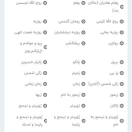
رهام هادیان (ماکان
رهاو
روح الله تجسس
بند)
روح الله کرمی
روحان گندمی
روزبه
روزبه بمانی
روزبه درخشانیان
روزبه نعمت الهی
رولاین
ریفلکشن
رِیو و مونادم و
ال‌ایکس‌وی
رییل
زانکو
زانیار خسروی
زِد پی
زعیم
زکی شمس
زکی شمس (آبادی)
زمان
زمان زمانی
زیمور
زیمور به نام
زیها
ژاکان
ژوپیتر
ژوپیتر و نیسح
ژوپیتر و نیسح به
ژوپیتر و نیسح و
ژوپیتر و نیسح و
نام
پارسا
پارسا و استاد