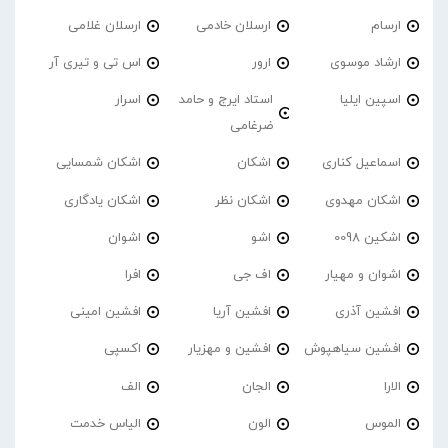
ارسام
ارسلان خادمی
ارسلان غلامی
ارشاد موسوی
ارور
اس تی و تیری آر
اسپین ایلیا
استاد ایرج و حامد
اسرار
ضرغامی
اسماعیل کناری
اشکان
اشکان شمسایی
اشکان مهدوی
اشکان نظر
اشکان یادگاری
اشکین 0098
اشو
اشوان
اشوان و مهیار
اف جی
افرا
افشین آذری
افشین آریا
افشین امینی
افشین سیاهپوش
افشین و مهزیار
اکسپی
الارا
الجان
الف
الموس
الون
الیاس خدمت