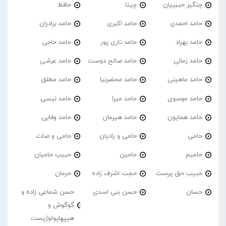
چنگیز حبیبیان
چیتا
حافظ
حامد احمدی
حامد اکبری
حامد برادران
حامد بهراد
حامد تاری پور
حامد حاجی
حامد زمانی
حامد صالح دوست
حامد عرشی
حامد ماهینی
حامد محضرنیا
حامد مطلق
حامد موسوی
حامد میرا
حامد نیسی
حامد همایون
حامد هیرمان
حامد وفایی
حامی
حامی و رادیان
حامی و صات
حامیم
حامین
حبیب حامیان
حبیب حق پرست
حجت اشرف زاده
حرمان
حسان
حسن بنی اسدی
حسن شماعی زاده و
گوگوش و
هیپهاپولوژیست