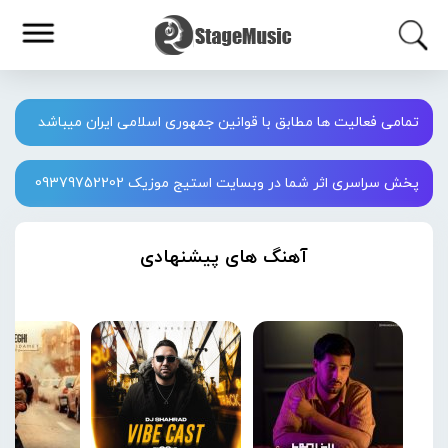
تمامی فعالیت ها مطابق با قوانین جمهوری اسلامی ایران میباشد
پخش سراسری اثر شما در وبسایت استیج موزیک 09379752202
آهنگ های پیشنهادی