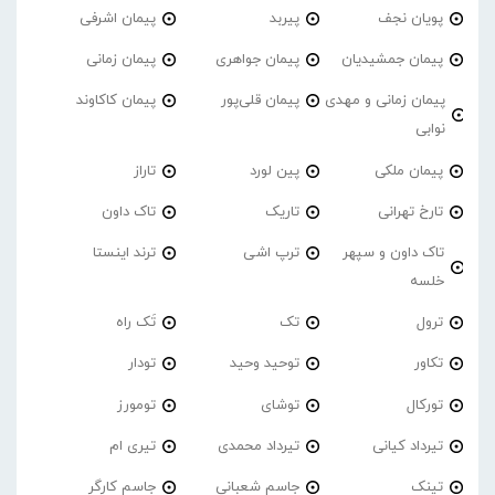
پویان نجف
پیربد
پیمان اشرفی
پیمان جمشیدیان
پیمان جواهری
پیمان زمانی
پیمان زمانی و مهدی
پیمان قلی‌پور
پیمان کاکاوند
نوابی
پیمان ملکی
پین لورد
تاراز
تارخ تهرانی
تاریک
تاک داون
تاک داون و سپهر
ترپ اشی
ترند اینستا
خلسه
ترول
تک
تَک راه
تکاور
توحید وحید
تودار
تورکال
توشای
تومورز
تیرداد کیانی
تیرداد محمدی
تیری ام
تینک
جاسم شعبانی
جاسم کارگر