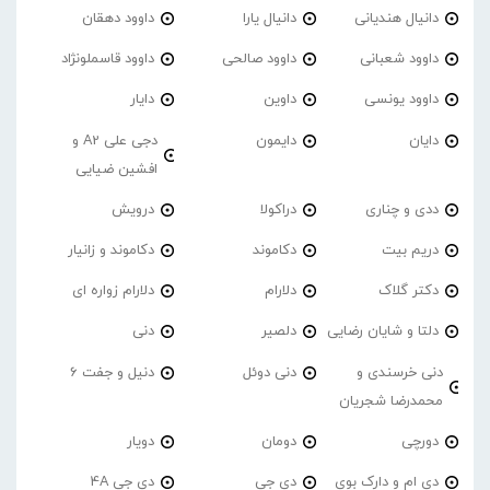
دانیال هندیانی
دانیال یارا
داوود دهقان
داوود شعبانی
داوود صالحی
داوود قاسملونژاد
داوود یونسی
داوین
دایار
دایان
دایمون
دجی علی A2 و
افشین ضیایی
ددی و چناری
دراکولا
درویش
دریم بیت
دکاموند
دکاموند و زانیار
دکتر گلاک
دلارام
دلارام زواره ای
دلتا و شایان رضایی
دلصیر
دنی
دنی خرسندی و
دنی دوئل
دنیل و جفت 6
محمدرضا شجریان
دورچی
دومان
دویار
دی ام و دارک بوی
دی جی
دی جی 4A