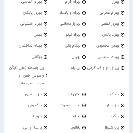
بهراز
بهرام آرام
بهرام الماسی
بهرام عمرانی
بهرام و بامداد
بهروز پایگان
بهروز لطفی
بهروز مسائلی
بهزاد آشتیانی
بهزاد پکس
بهزاد لیتو
بهمن
بهمن محمودی
بهنام بانی
بهنام بداخشان
بهنام سلطانی
بهیان
بوگاتی
بی ال اچ و کیا کرمی
بی راه
بی واسطه (علی تارکُن
و هومن خفن) و
مهدی میرصفایی
بیباک
بیژن لرد
بیژن نظری
بیژن یار
بیس بیسواد
بیگ رفی
بیگباب
بینام
بیوسا
پاپا شیراز
پارانویا
پارسا آی بی