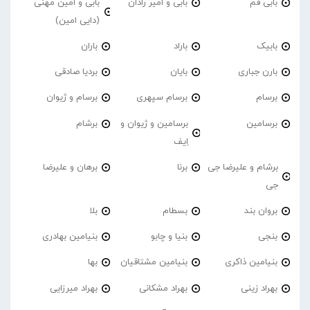
بابی فم
بابی و امیر رادان
بابی و امین مهنی
(دایی امین)
بابیک
باراد
باران
بارن جباری
بایان
بردیا صادقی
برسام
برسام سپهری
برسام و ژیوان
برسامین
برسامین و ژیوان و
برشام
اِیف
برشام و علیرضا جی
برنا
برهان و علیرضا
جی
بروان بند
بسطام
بلا
بنجی
بنیا و چابو
بنیامین بهادری
بنیامین ذاکری
بنیامین مشتاقیان
بها
بهراد زینی
بهراد مشکانی
بهراد میرزایی