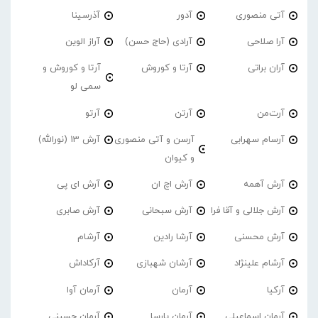
آتی منصوری
آدور
آذرسینا
آرا صلاحی
آرادی (حاج حسن)
آراز الوین
آران براتی
آرتا و کوروش
آرتا و کوروش و
سمی لو
آرت‌من
آرتن
آرتو
آرسام سهرابی
آرسن و آتی منصوری
آرش 13 (نورالله)
و کیوان
آرش آهمه
آرش اچ ان
آرش ای پی
آرش جلالی و آقا فرا
آرش سبحانی
آرش صابری
آرش محسنی
آرشا رادین
آرشام
آرشام علینژاد
آرشان شهبازی
آرکاداش
آرکیا
آرمان
آرمان آوا
آرمان اسماعیلی
آرمان پارسا
آرمان حسینی