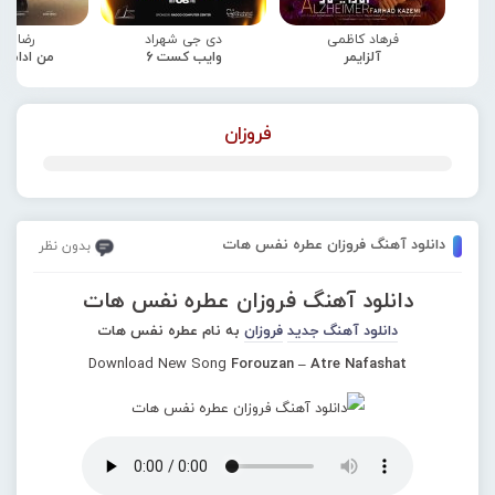
فرهاد کاظمی
دی جی شهراد
رضا صا
آلزایمر
وایب کست 6
من ادامه
فروزان
دانلود آهنگ فروزان عطره نفس هات
بدون نظر
دانلود آهنگ فروزان عطره نفس هات
دانلود آهنگ جدید
فروزان
به نام عطره نفس هات
Download New Song
Forouzan – Atre Nafashat