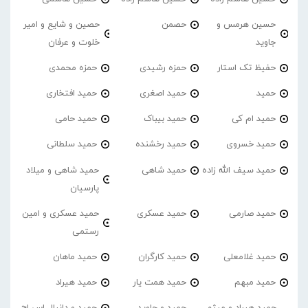
حسین هرمس و
حصمن
حصین و شایع و امیر
جاوید
خلوت و عرفان
حفیظ تک استار
حمزه رشیدی
حمزه محمدی
حمید
حمید اصغری
حمید افتخاری
حمید ام کی
حمید بیباک
حمید حامی
حمید خسروی
حمید رخشنده
حمید سلطانی
حمید سیف الله زاده
حمید شاهی
حمید شاهی و میلاد
پارسیان
حمید صارمی
حمید عسکری
حمید عسکری و امین
رستمی
حمید غلامعلی
حمید کارگران
حمید ماهان
حمید مبهم
حمید همت یار
حمید هیراد