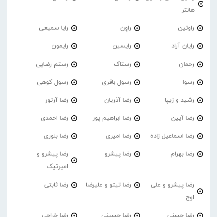
هانتر
راوتین
راوِن
رایا سمیعی
رایان آراد
رایسین
رایمون
رحمان
رستاک
رستم رضایی
رسوا
رسول باقری
رسول کوهی
رشید و زیپا
رضا آذریان
رضا آرتور
رضا آیین
رضا ابراهیم پور
رضا احمدی
رضا اسماعیل زاده
رضا امیری
رضا بلوری
رضا بهرام
رضا پیشرو
رضا پیشرو و
امیرتیک
رضا پیشرو و علی
رضا تیتو و علیرضا
رضا ثابتی
اوج
رضا حسنی
رضا حسینی
رضا خراجی