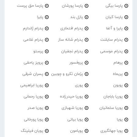
پارسا بیگی
پارسا پورشان
پارسا حق پرست
پارسا کیان
پازل بند
پایرا
پایرا و آلفا
پدرام افتخاری
پدرام ژاندارم
پدرام‌ سایلنت
پدرام شانه ساز
پدرام غلامی
پدرام موسمی
پدرام نجفیان
پرستو
پرهام
پروفسور
پرویز یاحقی
پریماه
پژمان تکرو و چوبین
پسران شرقی
پوبون
پوری
پوریا ابراهیمی
پوریا باباجان
پوریا حیدرزاده
پوریا رحمانی
پوریا سلمانیان
پوریا شهبازی
پوریا صدر
پویا
پویا بیاتی
پویا پورخانی
پویا جهانگیری
پویامون
پویان فیلینگ