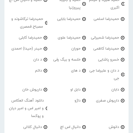
حمید هیراد و میثم
حمید و جاوید
حمید و دانیال اس اچ
اکبری
پیروزنیا
حمیدرضا اسلمی
حمیدرضا بابایی
حمیدرضا ترکاشوند و
مصباح قمصری
حمیدرضا شمیرانی
حمیدرضا علوی
حمیدرضا کابلی
حمیدرضا کاظمی
حوران
حیدر (حیدا) احمدی
خسرو پاشایی
خلسه و بیگ رفی
د دان
د دان و علیرضا جی
د های
دائم
جی
دابان
دابل او
داریوش خان
داریوش صفری
داژو
دانلود آهنگ انعکاس
و امیر اس و امیر دیان
و پوکسا
دانوش
دانیال اس اچ
دانیال کلالی