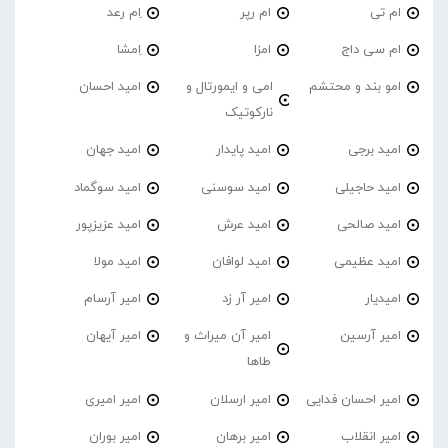
ام تی
ام رپر
اِم رعد
ام سی داج
امزا
اِمشا
امو بند و محتشم
امی و ایمورتال و
امید احسان
نارکوتیک
امید برجی
امید پایدار
امید جهان
امید حاجیلی
امید سوسنی
امید سوگماد
امید صالحی
امید عرش
امید عزیزپور
امید عظیمی
امید لوافان
امید مولا
امیدیار
امیر آر زد
امیر آرسام
امیر آرسین
امیر آن میراث و
امیر آیهان
طاها
امیر احسان فدایی
امیر ارسلان
امیر امیری
امیر انقلاب
امیر برهان
امیر‌ بوران