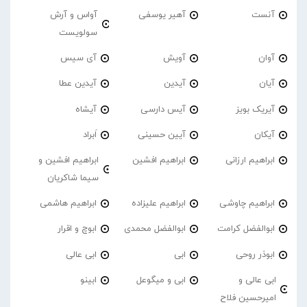
آنست
آهیر یوسفی
آواس و آرش
سولویست
آوان
آویش
آی سیس
آیان
آیدین
آیدین عطا
آیریک بویز
آیس دارسی
آیشاه
آیکان
آیین حسینی
اَبراد
ابراهیم ارزانی
ابراهیم افشین
ابراهیم افشین و
سیما شاکریان
ابراهیم چاوشی
ابراهیم علیزاده
ابراهیم هاشمی
ابوالفضل کرامت
ابوالفضل محمدی
ابوچ و اقرار
ابوذر روحی
ابی
ابی عالی
ابی عالی و
ابی و میگوعل
ابینو
امیرحسین فلاح