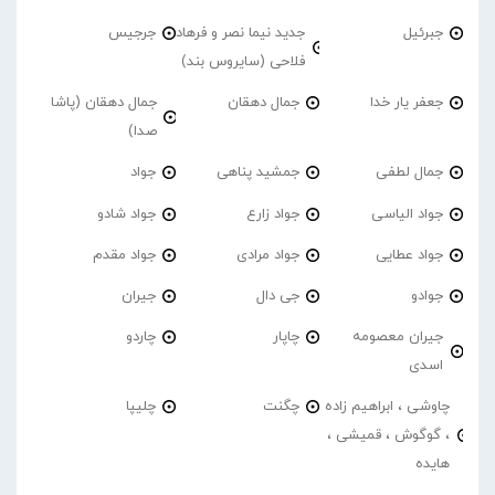
جبرئیل
جدید نیما نصر و فرهاد
جرجیس
فلاحی (سایروس بند)
جعفر یار خدا
جمال دهقان
جمال دهقان (پاشا
صدا)
جمال لطفی
جمشید پناهی
جواد
جواد الیاسی
جواد زارع
جواد شادو
جواد عطایی
جواد مرادی
جواد مقدم
جوادو
جی دال
جیران
جیران معصومه
چاپار
چاردو
اسدی
چاوشی ، ابراهیم زاده
چگنت
چلیپا
، گوگوش ، قمیشی ،
هایده