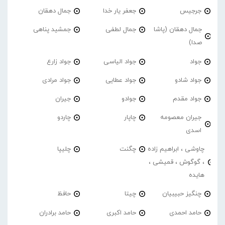
جرجیس
جعفر یار خدا
جمال دهقان
جمال دهقان (پاشا
جمال لطفی
جمشید پناهی
صدا)
جواد
جواد الیاسی
جواد زارع
جواد شادو
جواد عطایی
جواد مرادی
جواد مقدم
جوادو
جیران
جیران معصومه
چاپار
چاردو
اسدی
چاوشی ، ابراهیم زاده
چگنت
چلیپا
، گوگوش ، قمیشی ،
هایده
چنگیز حبیبیان
چیتا
حافظ
حامد احمدی
حامد اکبری
حامد برادران