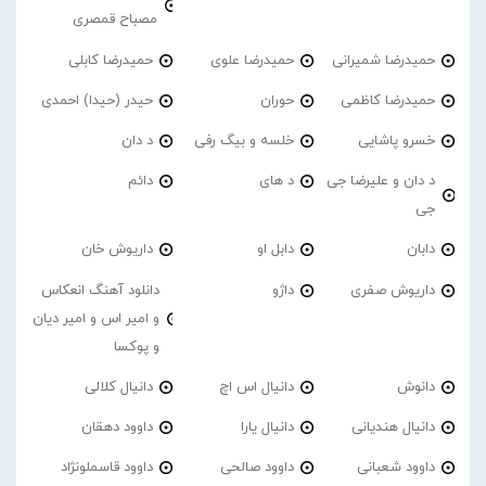
مصباح قمصری
حمیدرضا شمیرانی
حمیدرضا علوی
حمیدرضا کابلی
حمیدرضا کاظمی
حوران
حیدر (حیدا) احمدی
خسرو پاشایی
خلسه و بیگ رفی
د دان
د دان و علیرضا جی
د های
دائم
جی
دابان
دابل او
داریوش خان
داریوش صفری
داژو
دانلود آهنگ انعکاس
و امیر اس و امیر دیان
و پوکسا
دانوش
دانیال اس اچ
دانیال کلالی
دانیال هندیانی
دانیال یارا
داوود دهقان
داوود شعبانی
داوود صالحی
داوود قاسملونژاد