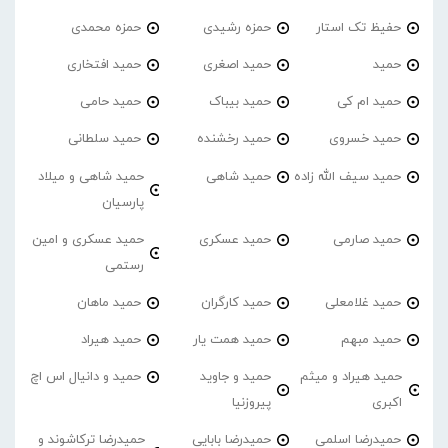
حفیظ تک استار
حمزه رشیدی
حمزه محمدی
حمید
حمید اصغری
حمید افتخاری
حمید ام کی
حمید بیباک
حمید حامی
حمید خسروی
حمید رخشنده
حمید سلطانی
حمید سیف الله زاده
حمید شاهی
حمید شاهی و میلاد
پارسیان
حمید صارمی
حمید عسکری
حمید عسکری و امین
رستمی
حمید غلامعلی
حمید کارگران
حمید ماهان
حمید مبهم
حمید همت یار
حمید هیراد
حمید هیراد و میثم
حمید و جاوید
حمید و دانیال اس اچ
اکبری
پیروزنیا
حمیدرضا اسلمی
حمیدرضا بابایی
حمیدرضا ترکاشوند و