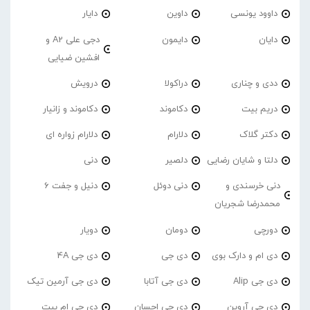
داوود یونسی
داوین
دایار
دایان
دایمون
دجی علی A2 و
افشین ضیایی
ددی و چناری
دراکولا
درویش
دریم بیت
دکاموند
دکاموند و زانیار
دکتر گلاک
دلارام
دلارام زواره ای
دلتا و شایان رضایی
دلصیر
دنی
دنی خرسندی و
دنی دوئل
دنیل و جفت 6
محمدرضا شجریان
دورچی
دومان
دویار
دی ام و دارک بوی
دی جی
دی جی 4A
دی جی Alip
دی جی آتابا
دی جی آرمین تیک
دی جی آروین
دی جی احسان
دی جی ام بیت