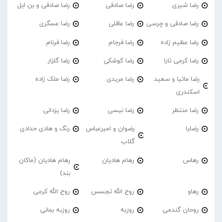
رضا شیری
رضا صادقی
رضا صادقی و بن ایل
رضا صادقی و چرسی
رضا عاقلی
رضا عسگری
رضا عظیم زاده
رضا فرجام
رضا فرنام
رضا کرمی تارا
رضا کوشکی
رضا گلزار
رضا ماتیا و سعید
رضا مریدی
رضا ملک زاده
اسکندری
رضا منتظر
رضا نیسی
رضا یزدانی
رضایا
رضوان و امیرعباس
رنگ و هادی حدادی
گلاب
رهاس
رهام هادیان
رهام هادیان (ماکان
بند)
رهاو
روح الله تجسس
روح الله کرمی
روحان گندمی
روزبه
روزبه بمانی