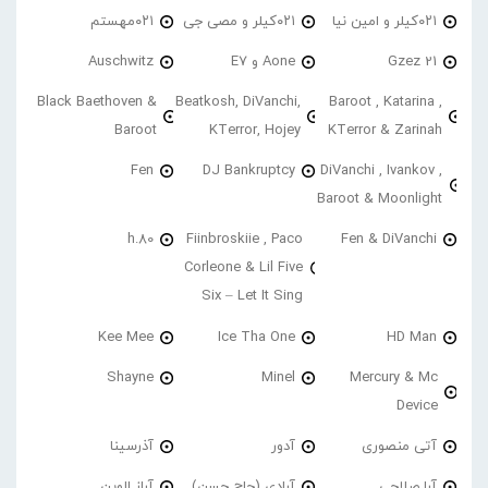
۰۲۱کیلر و امین نیا
۰۲۱کیلر و مصی جی
۰۲۱مهستم
21 Gzez
Aone و E7
Auschwitz
Black Baethoven &
Beatkosh, DiVanchi,
Baroot , Katarina ,
Baroot
KTerror, Hojey
KTerror & Zarinah
Fen
DJ Bankruptcy
DiVanchi , Ivankov ,
Baroot & Moonlight
h.80
Fiinbroskiie , Paco
Fen & DiVanchi
Corleone & Lil Five
Six – Let It Sing
Kee Mee
Ice Tha One
HD Man
Shayne
Minel
Mercury & Mc
Device
آتی منصوری
آدور
آذرسینا
آرا صلاحی
آرادی (حاج حسن)
آراز الوین