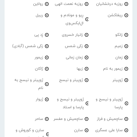
روزبه درخشانیان
روزبه نعمت الهی
رولاین
ریفلکشن
رِیو و مونادم و
رییل
ال‌ایکس‌وی
زانکو
زانیار خسروی
زِد پی
زعیم
زکی شمس
زکی شمس (آبادی)
زمان
زمان زمانی
زیمور
زیمور به نام
زیها
ژاکان
ژوپیتر
ژوپیتر و نیسح
ژوپیتر و نیسح به
نام
ژوپیتر و نیسح و
ژوپیتر و نیسح و
ژیوار
پارسا
پارسا و استاد
ساچمیش و فراز
ساچمیش و مفسر
ساحر
سارا علی عسگری
سارن
سارن و کوروش و