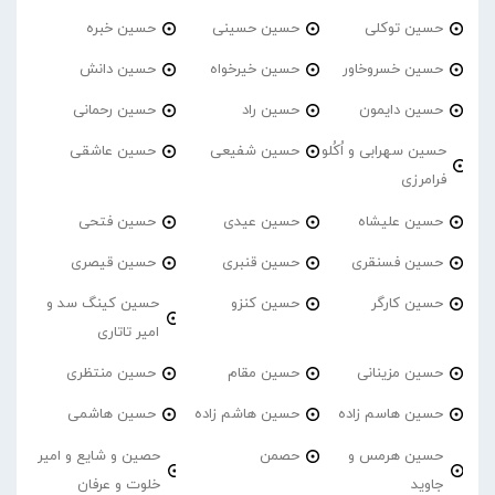
حسین توکلی
حسین حسینی
حسین خبره
حسین خسروخاور
حسین خیرخواه
حسین دانش
حسین دایمون
حسین راد
حسین رحمانی
حسین سهرابی و اُکُلو
حسین شفیعی
حسین عاشقی
فرامرزی
حسین علیشاه
حسین عیدی
حسین فتحی
حسین فسنقری
حسین قنبری
حسین قیصری
حسین کارگر
حسین کنزو
حسین کینگ سد و
امیر تاتاری
حسین مزینانی
حسین مقام
حسین منتظری
حسین هاسم زاده
حسین هاشم زاده
حسین هاشمی
حسین هرمس و
حصمن
حصین و شایع و امیر
جاوید
خلوت و عرفان