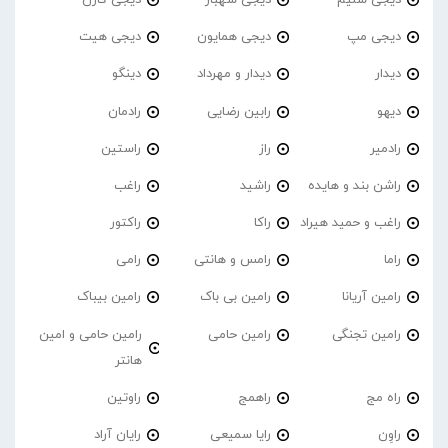
دیجی مپ
دیجی همایون
دیجی هیت
دیدار
دیدار و مهرداد
دینگو
دیهو
رابین رضایی
رادمان
رادمیر
راز
راستین
راشن بند و هایده
راشید
راغب
راغب و حمید هیراد
راکا
راکتور
راما
رامس و هانتی
رامی
رامین آریانا
رامین بی باک
رامین بیباک
رامین تجنگی
رامین حامی
رامین حامی و امین
هانتر
راه مج
راهمج
راوتین
راوِن
رایا سمیعی
رایان آراد