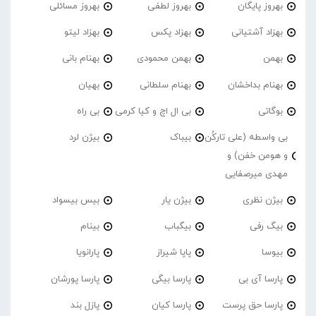
بهروز پایگان
بهروز لطفی
بهروز مسائلی
بهزاد آشتیانی
بهزاد پکس
بهزاد لیتو
بهمن
بهمن محمودی
بهنام بانی
بهنام بداخشان
بهنام سلطانی
بهیان
بوگاتی
بی ال اچ و کیا کرمی
بی راه
بی واسطه (علی تارکُن
بیباک
بیژن لرد
و هومن خفن) و
مهدی میرصفایی
بیژن نظری
بیژن یار
بیس بیسواد
بیگ رفی
بیگباب
بینام
بیوسا
پاپا شیراز
پارانویا
پارسا آی بی
پارسا بیگی
پارسا پورشان
پارسا حق پرست
پارسا کیان
پازل بند