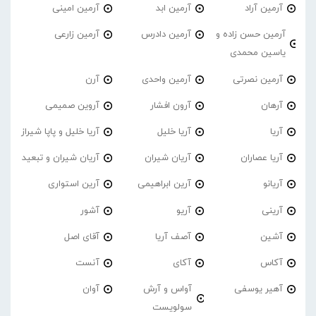
آرمین آراد
آرمین ابد
آرمین امینی
آرمین حسن زاده و
آرمین دادرس
آرمین زارعی
یاسین محمدی
آرمین نصرتی
آرمین واحدی
آرن
آرهان
آرون افشار
آروین صمیمی
آریا
آریا خلیل
آریا خلیل و پاپا شیراز
آریا عصاران
آریان شیران
آریان شیران و تبعید
آریانو
آرین ابراهیمی
آرین استواری
آرینی
آریو
آشور
آشین
آصف آریا
آقای اصل
آکاس
آکای
آنست
آهیر یوسفی
آواس و آرش
آوان
سولویست