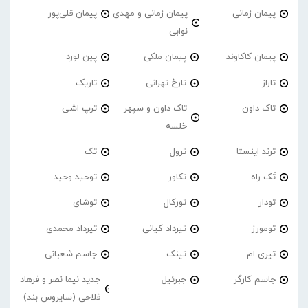
پیمان زمانی
پیمان زمانی و مهدی
پیمان قلی‌پور
نوابی
پیمان کاکاوند
پیمان ملکی
پین لورد
تاراز
تارخ تهرانی
تاریک
تاک داون
تاک داون و سپهر
ترپ اشی
خلسه
ترند اینستا
ترول
تک
تَک راه
تکاور
توحید وحید
تودار
تورکال
توشای
تومورز
تیرداد کیانی
تیرداد محمدی
تیری ام
تینک
جاسم شعبانی
جاسم کارگر
جبرئیل
جدید نیما نصر و فرهاد
فلاحی (سایروس بند)