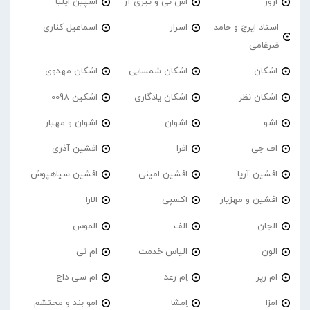
ارور
اس تی و تیری آر
اسپین ایلیا
استاد ایرج و حامد
اسرار
اسماعیل کناری
ضرغامی
اشکان
اشکان شمسایی
اشکان مهدوی
اشکان نظر
اشکان یادگاری
اشکین 0098
اشو
اشوان
اشوان و مهیار
اف جی
افرا
افشین آذری
افشین آریا
افشین امینی
افشین سیاهپوش
افشین و مهزیار
اکسپی
الارا
الجان
الف
الموس
الون
الیاس خدمت
ام تی
ام رپر
اِم رعد
ام سی داج
امزا
اِمشا
امو بند و محتشم