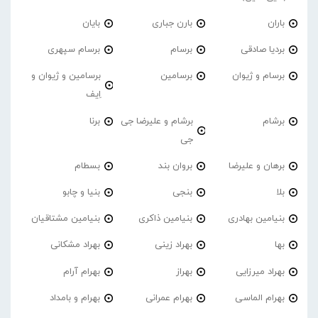
باران
بارن جباری
بایان
بردیا صادقی
برسام
برسام سپهری
برسام و ژیوان
برسامین
برسامین و ژیوان و
اِیف
برشام
برشام و علیرضا جی
برنا
جی
برهان و علیرضا
بروان بند
بسطام
بلا
بنجی
بنیا و چابو
بنیامین بهادری
بنیامین ذاکری
بنیامین مشتاقیان
بها
بهراد زینی
بهراد مشکانی
بهراد میرزایی
بهراز
بهرام آرام
بهرام الماسی
بهرام عمرانی
بهرام و بامداد