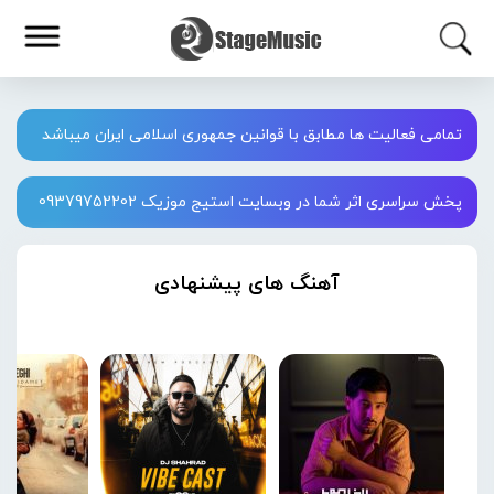
تمامی فعالیت ها مطابق با قوانین جمهوری اسلامی ایران میباشد
پخش سراسری اثر شما در وبسایت استیج موزیک 09379752202
آهنگ های پیشنهادی