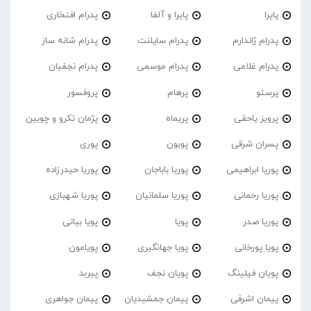
پایرا
پایرا و آلفا
پدرام افتخاری
پدرام ژاندارم
پدرام‌ سایلنت
پدرام شانه ساز
پدرام غلامی
پدرام موسمی
پدرام نجفیان
پرستو
پرهام
پروفسور
پرویز یاحقی
پریماه
پژمان تکرو و چوبین
پسران شرقی
پوبون
پوری
پوریا ابراهیمی
پوریا باباجان
پوریا حیدرزاده
پوریا رحمانی
پوریا سلمانیان
پوریا شهبازی
پوریا صدر
پویا
پویا بیاتی
پویا پورخانی
پویا جهانگیری
پویامون
پویان فیلینگ
پویان نجف
پیربد
پیمان اشرفی
پیمان جمشیدیان
پیمان جواهری