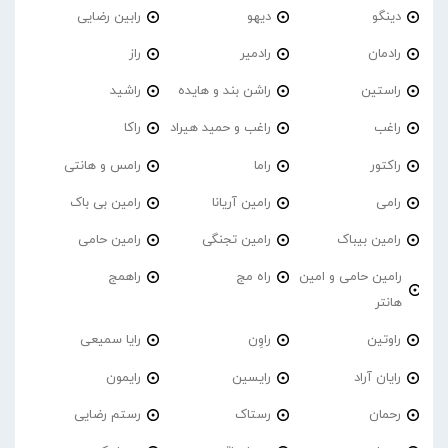
دینگو
دیهو
رابین رضایی
رادمان
رادمیر
راز
راستین
راشن بند و هایده
راشید
راغب
راغب و حمید هیراد
راکا
راکتور
راما
رامس و هانتی
رامی
رامین آریانا
رامین بی باک
رامین بیباک
رامین تجنگی
رامین حامی
رامین حامی و امین
راه مج
راهمج
هانتر
راوتین
راوِن
رایا سمیعی
رایان آراد
رایسین
رایمون
رحمان
رستاک
رستم رضایی