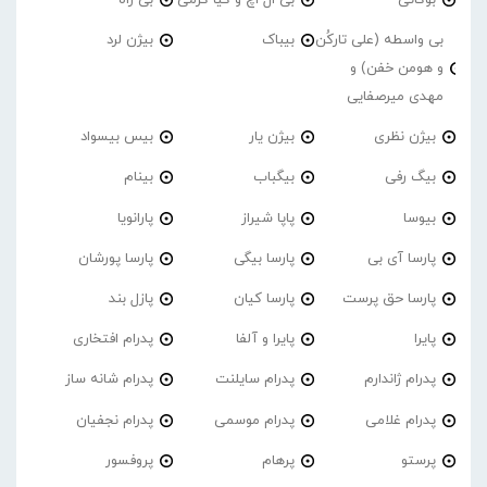
بی واسطه (علی تارکُن
بیباک
بیژن لرد
و هومن خفن) و
مهدی میرصفایی
بیژن نظری
بیژن یار
بیس بیسواد
بیگ رفی
بیگباب
بینام
بیوسا
پاپا شیراز
پارانویا
پارسا آی بی
پارسا بیگی
پارسا پورشان
پارسا حق پرست
پارسا کیان
پازل بند
پایرا
پایرا و آلفا
پدرام افتخاری
پدرام ژاندارم
پدرام‌ سایلنت
پدرام شانه ساز
پدرام غلامی
پدرام موسمی
پدرام نجفیان
پرستو
پرهام
پروفسور