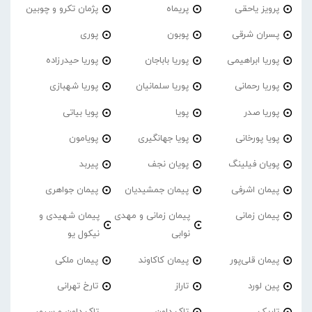
پرویز یاحقی
پریماه
پژمان تکرو و چوبین
پسران شرقی
پوبون
پوری
پوریا ابراهیمی
پوریا باباجان
پوریا حیدرزاده
پوریا رحمانی
پوریا سلمانیان
پوریا شهبازی
پوریا صدر
پویا
پویا بیاتی
پویا پورخانی
پویا جهانگیری
پویامون
پویان فیلینگ
پویان نجف
پیربد
پیمان اشرفی
پیمان جمشیدیان
پیمان جواهری
پیمان زمانی
پیمان زمانی و مهدی
پیمان شهیدی و
نوابی
نیکول یو
پیمان قلی‌پور
پیمان کاکاوند
پیمان ملکی
پین لورد
تاراز
تارخ تهرانی
تاریک
تاک داون
تاک داون و سپهر