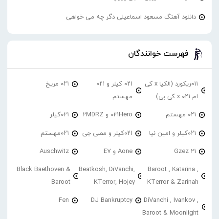
دانلود آهنگ مسعود اسماعیلی دگر چه می خواهی
فهرست خوانندگان
۰۱۱ریکورد (الکیا x کی
۰۲۱ کیلر و ۰۲۱
۰۲۱ مریخ
ام ۰۲۱ x کی بی)
مهستم
۰۲۱ مهستم
021Hero و 2MDRZ
021کیلر
۰۲۱کیلر و امین نیا
۰۲۱کیلر و مصی جی
۰۲۱مهستم
21 Gzez
Aone و E7
Auschwitz
Black Baethoven &
Beatkosh, DiVanchi,
Baroot , Katarina ,
Baroot
KTerror, Hojey
KTerror & Zarinah
Fen
DJ Bankruptcy
DiVanchi , Ivankov ,
Baroot & Moonlight