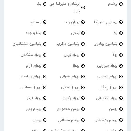
برشام
برشام و علیرضا جی
برنا
جی
برهان و علیرضا
بروان بند
بسطام
بلا
بنجی
بنیا و چابو
بنیامین بهادری
بنیامین ذاکری
بنیامین مشتاقیان
بها
بهراد زینی
بهراد مشکانی
بهراد میرزایی
بهراز
بهرام آرام
بهرام الماسی
بهرام عمرانی
بهرام و بامداد
بهروز پایگان
بهروز لطفی
بهروز مسائلی
بهزاد آشتیانی
بهزاد پکس
بهزاد لیتو
بهمن
بهمن محمودی
بهنام بانی
بهنام بداخشان
بهنام سلطانی
بهیان
بوگاتی
بی ال اچ و کیا کرمی
بی راه