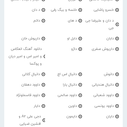
خسرو پاشایی
خلسه و بیگ رفی
د دان
د دان و علیرضا جی
د های
دائم
جی
دابان
دابل او
داریوش خان
داریوش صفری
داژو
دانلود آهنگ انعکاس
و امیر اس و امیر دیان
و پوکسا
دانوش
دانیال اس اچ
دانیال کلالی
دانیال هندیانی
دانیال یارا
داوود دهقان
داوود شعبانی
داوود صالحی
داوود قاسملونژاد
داوود یونسی
داوین
دایار
دایان
دایمون
دجی علی A2 و
افشین ضیایی