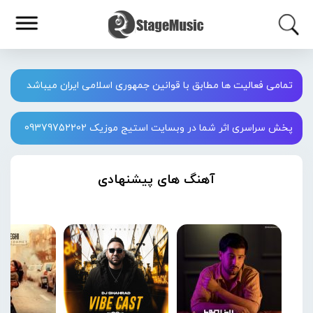
تمامی فعالیت ها مطابق با قوانین جمهوری اسلامی ایران میباشد
پخش سراسری اثر شما در وبسایت استیج موزیک 09379752202
آهنگ های پیشنهادی