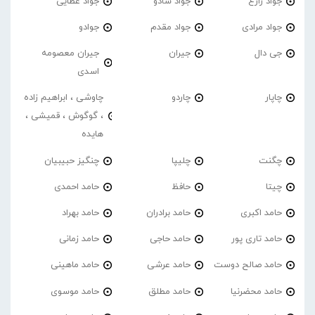
جواد زارع
جواد شادو
جواد عطایی
جواد مرادی
جواد مقدم
جوادو
جی دال
جیران
جیران معصومه
اسدی
چاپار
چاردو
چاوشی ، ابراهیم زاده
، گوگوش ، قمیشی ،
هایده
چگنت
چلیپا
چنگیز حبیبیان
چیتا
حافظ
حامد احمدی
حامد اکبری
حامد برادران
حامد بهراد
حامد تاری پور
حامد حاجی
حامد زمانی
حامد صالح دوست
حامد عرشی
حامد ماهینی
حامد محضرنیا
حامد مطلق
حامد موسوی