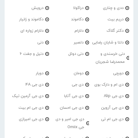
ددی و چناری
دراکولا
درویش
دریم بیت
دکاموند
دکاموند و زانیار
دکتر گلاک
دلارام
دلارام زواره ای
دلتا و شایان رضایی
دلصیر
دنی
دنی خرسندی و
دنی دوئل
دنیل و جفت 6
محمدرضا شجریان
دورچی
دومان
دویار
دی ام و دارک بوی
دی جی
دی جی 4A
دی جی Alip
دی جی آتابا
دی جی آرمین تیک
دی جی آروین
دی جی احسان
دی جی ام بیت
دی جی ام تی
دی جی امیر و دی
دی جی امیرازی
جی Omiix