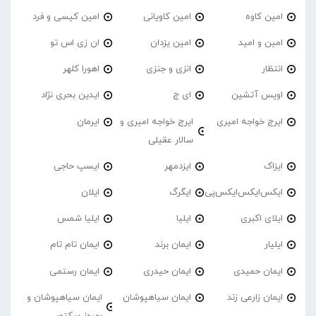
امین کاوه
امین کاویانی
امین کیسی و فرد
امین و امید
امین یزدان
ان زی اس تو
انتظار
انزی و جنزی
اهورا کلهر
اویس آتشین
ای ج
ایدین بحری نژاد
ایرج خواجه امیری
ایرج خواجه امیری و
ایرمان
سالار عقیلی
ایزاک
ایزدمهر
ایسپ حاجی
ایکس‌ایکس‌ایکس‌پی
ایگرگ
ایلان
ایلای اکبری
ایلیا
ایلیا شمس
ایلیار
ایمان برند
ایمان تام تام
ایمان حمیدی
ایمان حیدری
ایمان رستمی
ایمان زارعی زند
ایمان سیاهپوشان
ایمان سیاهپوشان و
بهروز سکتور