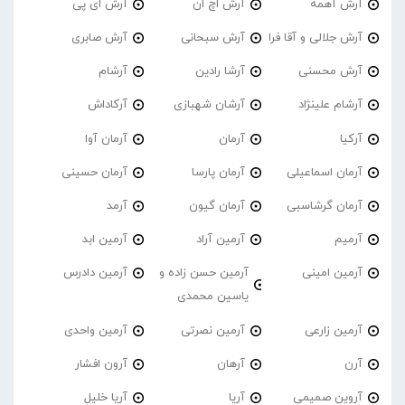
آرش آهمه
آرش اچ ان
آرش ای پی
آرش جلالی و آقا فرا
آرش سبحانی
آرش صابری
آرش محسنی
آرشا رادین
آرشام
آرشام علینژاد
آرشان شهبازی
آرکاداش
آرکیا
آرمان
آرمان آوا
آرمان اسماعیلی
آرمان پارسا
آرمان حسینی
آرمان گرشاسبی
آرمان گیون
آرمد
آرمیم
آرمین آراد
آرمین ابد
آرمین امینی
آرمین حسن زاده و
آرمین دادرس
یاسین محمدی
آرمین زارعی
آرمین نصرتی
آرمین واحدی
آرن
آرهان
آرون افشار
آروین صمیمی
آریا
آریا خلیل