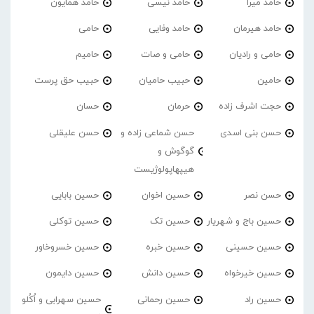
حامد میرا
حامد نیسی
حامد همایون
حامد هیرمان
حامد وفایی
حامی
حامی و رادیان
حامی و صات
حامیم
حامین
حبیب حامیان
حبیب حق پرست
حجت اشرف زاده
حرمان
حسان
حسن بنی اسدی
حسن شماعی زاده و
حسن علیقلی
گوگوش و
هیپهاپولوژیست
حسن نصر
حسین اخوان
حسین بابایی
حسین باج و شهریار
حسین تک
حسین توکلی
حسین حسینی
حسین خبره
حسین خسروخاور
حسین خیرخواه
حسین دانش
حسین دایمون
حسین راد
حسین رحمانی
حسین سهرابی و اُکُلو