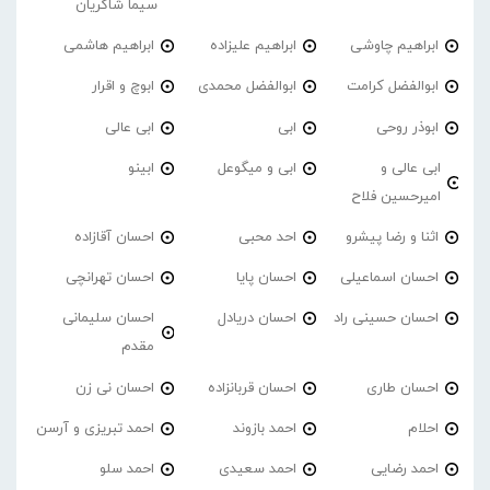
سیما شاکریان
ابراهیم چاوشی
ابراهیم علیزاده
ابراهیم هاشمی
ابوالفضل کرامت
ابوالفضل محمدی
ابوچ و اقرار
ابوذر روحی
ابی
ابی عالی
ابی عالی و
ابی و میگوعل
ابینو
امیرحسین فلاح
اثنا و رضا پیشرو
احد محبی
احسان آقازاده
احسان اسماعیلی
احسان پایا
احسان تهرانچی
احسان حسینی راد
احسان دریادل
احسان سلیمانی
مقدم
احسان طاری
احسان قربانزاده
احسان نی زن
احلام
احمد بازوند
احمد تبریزی و آرسن
احمد‌ رضایی
احمد سعیدی
احمد سلو