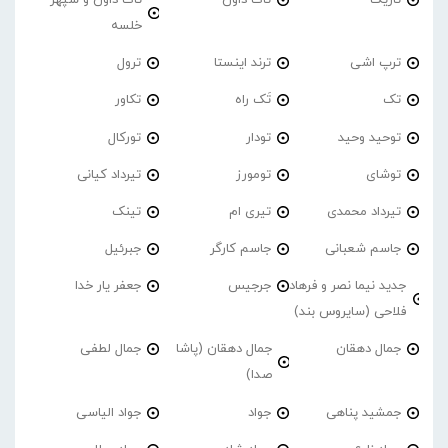
خلسه
ترپ اشی
ترند اینستا
ترول
تک
تَک راه
تکاور
توحید وحید
تودار
تورکال
توشای
تومورز
تیرداد کیانی
تیرداد محمدی
تیری ام
تینک
جاسم شعبانی
جاسم کارگر
جبرئیل
جدید نیما نصر و فرهاد
جرجیس
جعفر یار خدا
فلاحی (سایروس بند)
جمال دهقان
جمال دهقان (پاشا
جمال لطفی
صدا)
جمشید پناهی
جواد
جواد الیاسی