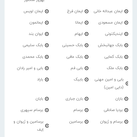
ایمان عبداله خانی
ایمان فرخ
ایمان لویس
ایمان مسعودی
ایمانا
ایمانمون
ایندیکتونی
ایهام
ایوان بند
بابک جهانبخش
بابک حسینی
بابک سلیمی
بابک کمایی
بابک مافی
بابک محمدی
بابک ملک
بابی فم
بابی و امیر رادان
بابی و امین مهنی
بابیک
باراد
(دایی امین)
باران
بارن جباری
بایان
بردیا صادقی
برسام
برسام سپهری
برسام و ژیوان
برسامین
برسامین و ژیوان و
اِیف