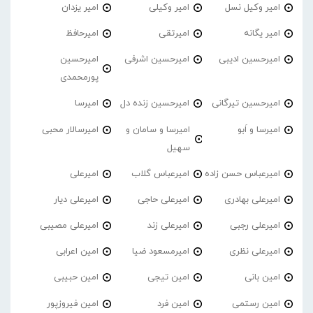
امیر وکیل نسل
امیر وکیلی
امیر یزدان
امیر یگانه
امیرتقی
امیرحافظ
امیرحسین ادیبی
امیرحسین اشرفی
امیرحسین
پورمحمدی
امیرحسین تیرگانی
امیرحسین زنده دل
امیرسا
امیرسا و اَبو
امیرسا و سامان و
امیرسالار محبی
سهیل
امیرعباس حسن زاده
امیرعباس گلاب
امیرعلی
امیرعلی بهادری
امیرعلی حاجی
امیرعلی دیار
امیرعلی رجبی
امیرعلی زند
امیرعلی مصیبی
امیرعلی نظری
امیرمسعود ضیا
امین اعرابی
امین بانی
امین تیجی
امین حبیبی
امین رستمی
امین فرد
امین فیروزپور