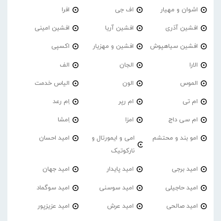
اشوان و مهیار
اف جی
افرا
افشین آذری
افشین آریا
افشین امینی
افشین سیاهپوش
افشین و مهزیار
اکسپی
الارا
الجان
الف
الموس
الون
الیاس خدمت
ام تی
ام رپر
اِم رعد
ام سی داج
امزا
اِمشا
امو بند و محتشم
امی و ایمورتال و
امید احسان
نارکوتیک
امید برجی
امید پایدار
امید جهان
امید حاجیلی
امید سوسنی
امید سوگماد
امید صالحی
امید عرش
امید عزیزپور