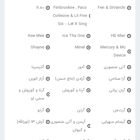
h.80
Fiinbroskiie , Paco
Fen & DiVanchi
Corleone & Lil Five
Six – Let It Sing
Kee Mee
Ice Tha One
HD Man
Shayne
Minel
Mercury & Mc
Device
آتی منصوری
آدور
آذرسینا
آرا صلاحی
آرادی (حاج حسن)
آراز الوین
آران براتی
آرتا و کوروش
آرتا و کوروش و
سمی لو
آرت‌من
آرتن
آرتو
آرسام سهرابی
آرسن و آتی منصوری
آرش 13 (نورالله)
و کیوان