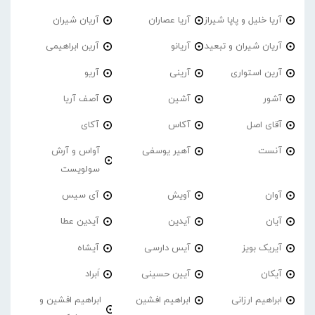
آریا خلیل و پاپا شیراز
آریا عصاران
آریان شیران
آریان شیران و تبعید
آریانو
آرین ابراهیمی
آرین استواری
آرینی
آریو
آشور
آشین
آصف آریا
آقای اصل
آکاس
آکای
آنست
آهیر یوسفی
آواس و آرش
سولویست
آوان
آویش
آی سیس
آیان
آیدین
آیدین عطا
آیریک بویز
آیس دارسی
آیشاه
آیکان
آیین حسینی
اَبراد
ابراهیم ارزانی
ابراهیم افشین
ابراهیم افشین و