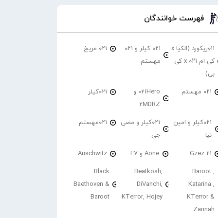
فهرست خوانندگان
۰۱۱ریکورد (الکیا x
۰۲۱ کیلر و ۰۲۱
۰۲۱ مریخ
کی ام ۰۲۱ x کی
مهستم
بی)
۰۲۱ مهستم
021Hero و
021کیلر
2MDRZ
۰۲۱کیلر و امین
۰۲۱کیلر و مصی
۰۲۱مهستم
نیا
جی
21 Gzez
Aone و E7
Auschwitz
Black
Beatkosh,
Baroot ,
Baethoven &
DiVanchi,
Katarina ,
Baroot
KTerror, Hojey
KTerror &
Zarinah