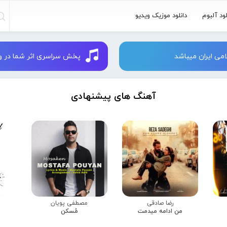
لود آلبوم
دانلود موزیک ویدیو
می ایران میباشد
پخش سراسری اثر شما در وبسایت 
آهنگ های پیشنهادی
رضا صادقی
مصطفی پویان
من ادامه میدمت
مُسکن