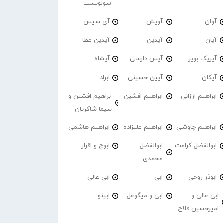
سولویست
آوان
آویش
آی سیس
آیان
آیدین
آیدین عطا
آیریک بویز
آیس دارسی
آیشاه
آیکان
آیین حسینی
اَبراد
ابراهیم ارزانی
ابراهیم افشین
ابراهیم افشین و
سیما شاکریان
ابراهیم چاوشی
ابراهیم علیزاده
ابراهیم هاشمی
ابوالفضل کرامت
ابوالفضل
ابوچ و اقرار
محمدی
ابوذر روحی
ابی
ابی عالی
ابی عالی و
ابی و میگوعل
ابینو
امیرحسین فلاح