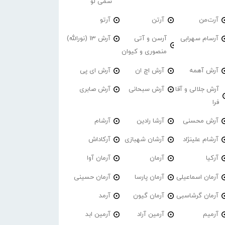
سمی لو
آرت‌من
آرتن
آرتو
آرسام سهرابی
آرسن و آتی
آرش 13 (نورالله)
منصوری و کیوان
آرش آهمه
آرش اچ ان
آرش ای پی
آرش جلالی و آقا
آرش سبحانی
آرش صابری
فرا
آرش محسنی
آرشا رادین
آرشام
آرشام علینژاد
آرشان شهبازی
آرکاداش
آرکیا
آرمان
آرمان آوا
آرمان اسماعیلی
آرمان پارسا
آرمان حسینی
آرمان گرشاسبی
آرمان گیون
آرمد
آرمیم
آرمین آراد
آرمین ابد