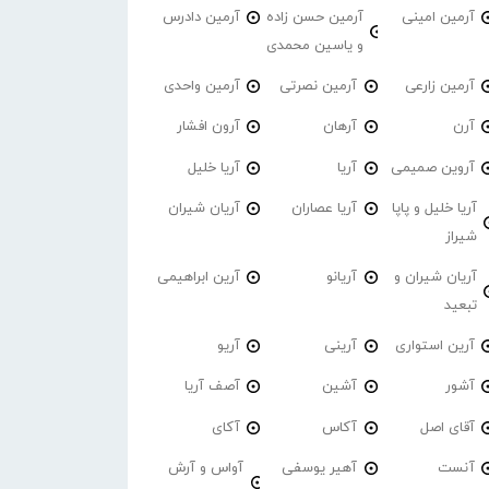
آرمین امینی
آرمین حسن زاده
آرمین دادرس
و یاسین محمدی
آرمین زارعی
آرمین نصرتی
آرمین واحدی
آرن
آرهان
آرون افشار
آروین صمیمی
آریا
آریا خلیل
آریا خلیل و پاپا
آریا عصاران
آریان شیران
شیراز
آریان شیران و
آریانو
آرین ابراهیمی
تبعید
آرین استواری
آرینی
آریو
آشور
آشین
آصف آریا
آقای اصل
آکاس
آکای
آنست
آهیر یوسفی
آواس و آرش