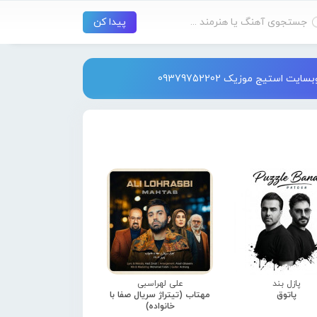
استیج موزیک 09379752202
پازل بند
علی لهراسبی
پاتوق
مهتاب (تیتراژ سریال صفا با
خانواده)