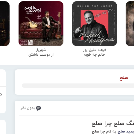
فرهاد خلیل پور
شهریار
حالم چه خوبه
از دوست داشتن
صلح
بدون نظر
هنگ صلح چرا صلح
جدید
صلح
به نام چرا صلح