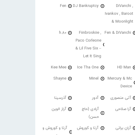
Fen
DJ Bankruptcy
DiVanchi ,
Ivankov , Baroot
& Moonlight
h.80
Fiinbroskiie ,
Fen & DiVanchi
Paco Corleone
& Lil Five Six –
Let It Sing
Kee Mee
Ice Tha One
HD Man
Shayne
Minel
Mercury & Mc
Device
آتی منصوری
آدور
آذرسینا
آرا صلاحی
آرادی (حاج
آراز الوین
حسن)
آران براتی
آرتا و کوروش
آرتا و کوروش و