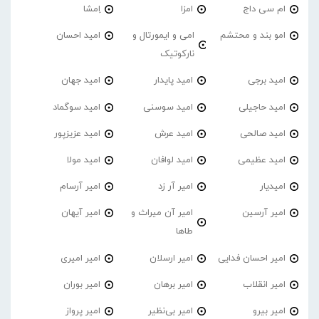
ام سی داج
امزا
اِمشا
امو بند و محتشم
امی و ایمورتال و
امید احسان
نارکوتیک
امید برجی
امید پایدار
امید جهان
امید حاجیلی
امید سوسنی
امید سوگماد
امید صالحی
امید عرش
امید عزیزپور
امید عظیمی
امید لوافان
امید مولا
امیدیار
امیر آر زد
امیر آرسام
امیر آرسین
امیر آن میراث و
امیر آیهان
طاها
امیر احسان فدایی
امیر ارسلان
امیر امیری
امیر انقلاب
امیر برهان
امیر‌ بوران
امیر بیرو
امیر بی‌نظیر
امیر پرواز