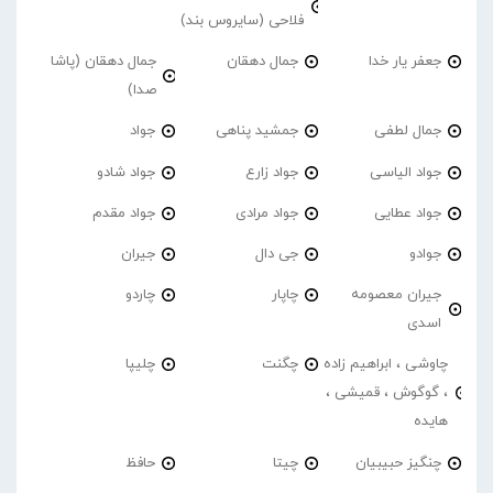
فلاحی (سایروس بند)
جعفر یار خدا
جمال دهقان
جمال دهقان (پاشا
صدا)
جمال لطفی
جمشید پناهی
جواد
جواد الیاسی
جواد زارع
جواد شادو
جواد عطایی
جواد مرادی
جواد مقدم
جوادو
جی دال
جیران
جیران معصومه
چاپار
چاردو
اسدی
چاوشی ، ابراهیم زاده
چگنت
چلیپا
، گوگوش ، قمیشی ،
هایده
چنگیز حبیبیان
چیتا
حافظ