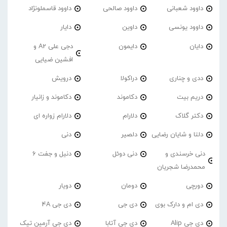
داوود شعبانی
داوود صالحی
داوود قاسملونژاد
داوود یونسی
داوین
دایار
دایان
دایمون
دجی علی A2 و
افشین ضیایی
ددی و چناری
دراکولا
درویش
دریم بیت
دکاموند
دکاموند و زانیار
دکتر گلاک
دلارام
دلارام زواره ای
دلتا و شایان رضایی
دلصیر
دنی
دنی خرسندی و
دنی دوئل
دنیل و جفت 6
محمدرضا شجریان
دورچی
دومان
دویار
دی ام و دارک بوی
دی جی
دی جی 4A
دی جی Alip
دی جی آتابا
دی جی آرمین تیک