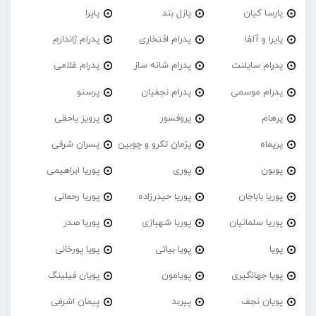
پارسا کیان
پازل بند
پایرا
پایرا و آلفا
پدرام افتخاری
پدرام ژاندارم
پدرام‌ سایلنت
پدرام شانه ساز
پدرام غلامی
پدرام موسمی
پدرام نجفیان
پرستو
پرهام
پروفسور
پرویز یاحقی
پریماه
پژمان تکرو و چوبین
پسران شرقی
پوبون
پوری
پوریا ابراهیمی
پوریا باباجان
پوریا حیدرزاده
پوریا رحمانی
پوریا سلمانیان
پوریا شهبازی
پوریا صدر
پویا
پویا بیاتی
پویا پورخانی
پویا جهانگیری
پویامون
پویان فیلینگ
پویان نجف
پیربد
پیمان اشرفی