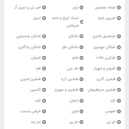
ارشاد موسوی
ارور
اس تی و تیری آر
اسپین ایلیا
استاد ایرج و حامد
اسرار
ضرغامی
اسماعیل کناری
اشکان
اشکان شمسایی
اشکان مهدوی
اشکان نظر
اشکان یادگاری
اشکین 0098
اشو
اشوان
اشوان و مهیار
اف جی
افرا
افشین آذری
افشین آریا
افشین امینی
افشین سیاهپوش
افشین و مهزیار
اکسپی
الارا
الجان
الف
الموس
الون
الیاس خدمت
ام تی
ام رپر
اِم رعد