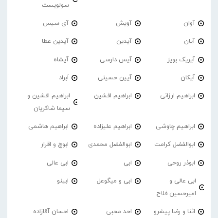
سولویست
آوان
آویش
آی سیس
آیان
آیدین
آیدین عطا
آیریک بویز
آیس دارسی
آیشاه
آیکان
آیین حسینی
اَبراد
ابراهیم ارزانی
ابراهیم افشین
ابراهیم افشین و
سیما شاکریان
ابراهیم چاوشی
ابراهیم علیزاده
ابراهیم هاشمی
ابوالفضل کرامت
ابوالفضل محمدی
ابوچ و اقرار
ابوذر روحی
ابی
ابی عالی
ابی عالی و
ابی و میگوعل
ابینو
امیرحسین فلاح
اثنا و رضا پیشرو
احد محبی
احسان آقازاده