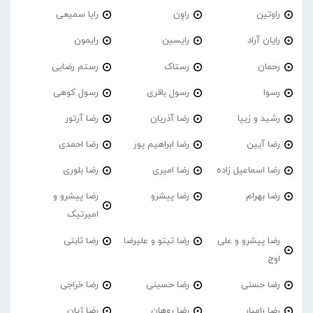
راوتین
راوِن
رایا سمیعی
رایان آراد
رایسین
رایمون
رحمان
رستاک
رستم رضایی
رسوا
رسول باقری
رسول کوهی
رشید و زیپا
رضا آذریان
رضا آرتور
رضا آیین
رضا ابراهیم پور
رضا احمدی
رضا اسماعیل زاده
رضا امیری
رضا بلوری
رضا بهرام
رضا پیشرو
رضا پیشرو و
امیرتیک
رضا پیشرو و علی
رضا تیتو و علیرضا
رضا ثابتی
اوج
رضا حسنی
رضا حسینی
رضا خراجی
رضا رامیار
رضا روهان
رضا ژیان