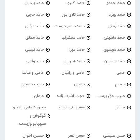
حامد احمدی
حامد اکبری
حامد برادران
حامد بهراد
حامد تاری پور
حامد حاجی
حامد زمانی
حامد صالح دوست
حامد عرشی
حامد ماهینی
حامد محضرنیا
حامد مطلق
حامد موسوی
حامد میرا
حامد نیسی
حامد همایون
حامد هیرمان
حامد وفایی
حامی
حامی و رادیان
حامی و صات
حامیم
حامین
حبیب حامیان
حبیب حق پرست
حجت اشرف زاده
حرمان
حسان
حسن بنی اسدی
حسن شماعی زاده و
گوگوش و
هیپهاپولوژیست
حسن علیقلی
حسن نصر
حسین اخوان