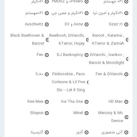
۰۲۱ مهستم
021Hero و 2MDRZ
021کیلر
۰۲۱کیلر و امین نیا
۰۲۱کیلر و مصی جی
۰۲۱مهستم
21 Gzez
Aone و E7
Auschwitz
Black Baethoven &
Beatkosh, DiVanchi,
Baroot , Katarina ,
Baroot
KTerror, Hojey
KTerror & Zarinah
Fen
DJ Bankruptcy
DiVanchi , Ivankov ,
Baroot & Moonlight
h.80
Fiinbroskiie , Paco
Fen & DiVanchi
Corleone & Lil Five
Six – Let It Sing
Kee Mee
Ice Tha One
HD Man
Shayne
Minel
Mercury & Mc
Device
آتی منصوری
آدور
آذرسینا