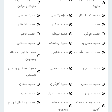
جاوید
خلوت و عرفان
حفیظ تک استار
حمزه رشیدی
حمزه محمدی
حمید
حمید اصغری
حمید افتخاری
حمید ام کی
حمید بیباک
حمید حامی
حمید خسروی
حمید رخشنده
حمید سلطانی
حمید سیف الله زاده
حمید شاهی
حمید شاهی و میلاد
پارسیان
حمید صارمی
حمید عسکری
حمید عسکری و امین
رستمی
حمید غلامعلی
حمید کارگران
حمید ماهان
حمید مبهم
حمید همت یار
حمید هیراد
حمید هیراد و میثم
حمید و جاوید
حمید و دانیال اس اچ
اکبری
پیروزنیا