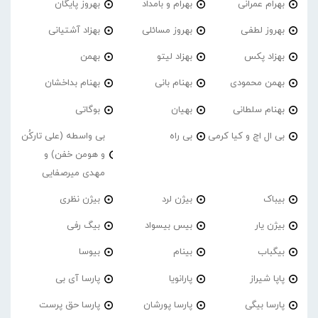
بهرام عمرانی
بهرام و بامداد
بهروز پایگان
بهروز لطفی
بهروز مسائلی
بهزاد آشتیانی
بهزاد پکس
بهزاد لیتو
بهمن
بهمن محمودی
بهنام بانی
بهنام بداخشان
بهنام سلطانی
بهیان
بوگاتی
بی ال اچ و کیا کرمی
بی راه
بی واسطه (علی تارکُن
و هومن خفن) و
مهدی میرصفایی
بیباک
بیژن لرد
بیژن نظری
بیژن یار
بیس بیسواد
بیگ رفی
بیگباب
بینام
بیوسا
پاپا شیراز
پارانویا
پارسا آی بی
پارسا بیگی
پارسا پورشان
پارسا حق پرست