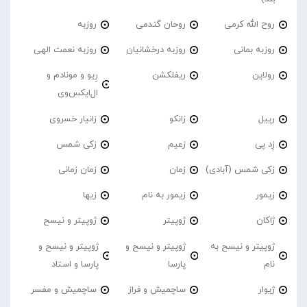
روح الله کرمی
روحان گندمی
روزبه
روزبه بمانی
روزبه درخشانیان
روزبه نعمت الهی
رولاین
ریفلکشن
رِیو و مونادم و
ال‌ایکس‌وی
رییل
زانکو
زانیار خسروی
زِد پی
زعیم
زکی شمس
زکی شمس (آبادی)
زمان
زمان زمانی
زیمور
زیمور به نام
زیها
ژاکان
ژوپیتر
ژوپیتر و نیسح
ژوپیتر و نیسح به
ژوپیتر و نیسح و
ژوپیتر و نیسح و
نام
پارسا
پارسا و استاد
ژیوار
ساچمیش و فراز
ساچمیش و مفسر