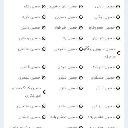
حسین بابایی
حسین باج و شهریار
حسین تک
حسین توکلی
حسین حسینی
حسین خبره
حسین خسروخاور
حسین خیرخواه
حسین دانش
حسین دایمون
حسین راد
حسین رحمانی
حسین سهرابی و اُکُلو
حسین شفیعی
حسین عاشقی
فرامرزی
حسین علیشاه
حسین عیدی
حسین فتحی
حسین فسنقری
حسین قنبری
حسین قیصری
حسین کارگر
حسین کنزو
حسین کینگ سد و
امیر تاتاری
حسین مزینانی
حسین مقام
حسین منتظری
حسین هاسم زاده
حسین هاشم زاده
حسین هاشمی
حسین هرمس و
حصمن
حصین و شایع و امیر