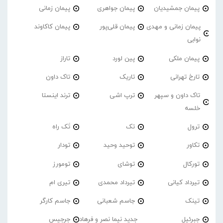
پیمان جمشیدیان
پیمان جواهری
پیمان زمانی
پیمان زمانی و مهدی
پیمان قلی‌پور
پیمان کاکاوند
نوابی
پیمان ملکی
پین لورد
تاراز
تارخ تهرانی
تاریک
تاک داون
تاک داون و سپهر
ترپ اشی
ترند اینستا
خلسه
ترول
تک
تَک راه
تکاور
توحید وحید
تودار
تورکال
توشای
تومورز
تیرداد کیانی
تیرداد محمدی
تیری ام
تینک
جاسم شعبانی
جاسم کارگر
جبرئیل
جدید نیما نصر و فرهاد
جرجیس