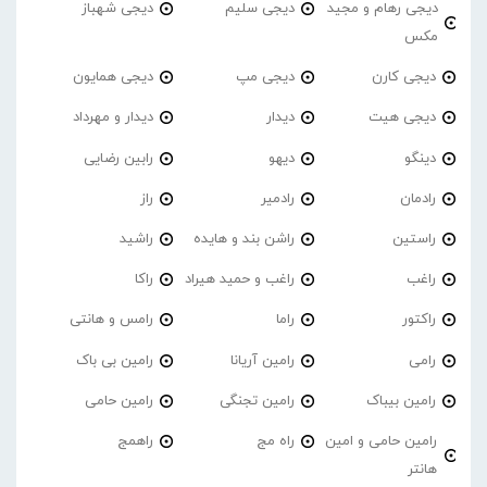
دیجی رهام و مجید
دیجی سلیم
دیجی شهباز
مکس
دیجی کارن
دیجی مپ
دیجی همایون
دیجی هیت
دیدار
دیدار و مهرداد
دینگو
دیهو
رابین رضایی
رادمان
رادمیر
راز
راستین
راشن بند و هایده
راشید
راغب
راغب و حمید هیراد
راکا
راکتور
راما
رامس و هانتی
رامی
رامین آریانا
رامین بی باک
رامین بیباک
رامین تجنگی
رامین حامی
رامین حامی و امین
راه مج
راهمج
هانتر