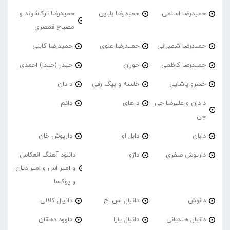
حمیدرضا اسلمی
حمیدرضا بابایی
حمیدرضا ترکاشوند و
مصباح قمصری
حمیدرضا شمیرانی
حمیدرضا علوی
حمیدرضا کابلی
حمیدرضا کاظمی
حوران
حیدر (حیدا) احمدی
خسرو پاشایی
خلسه و بیگ رفی
د دان
د دان و علیرضا جی
د های
دائم
جی
دابان
دابل او
داریوش خان
داریوش صفری
داژو
دانلود آهنگ انعکاس
و امیر اس و امیر دیان
و پوکسا
دانوش
دانیال اس اچ
دانیال کلالی
دانیال هندیانی
دانیال یارا
داوود دهقان