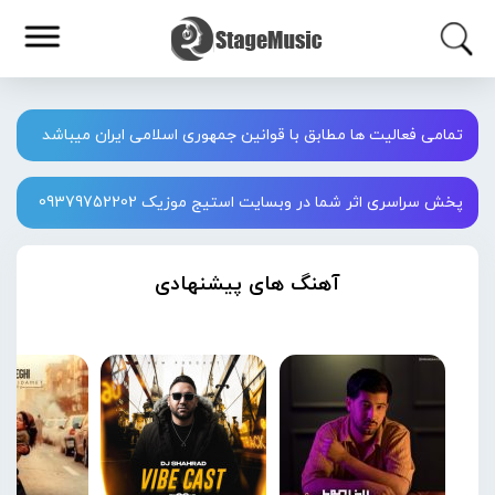
تمامی فعالیت ها مطابق با قوانین جمهوری اسلامی ایران میباشد
پخش سراسری اثر شما در وبسایت استیج موزیک 09379752202
آهنگ های پیشنهادی