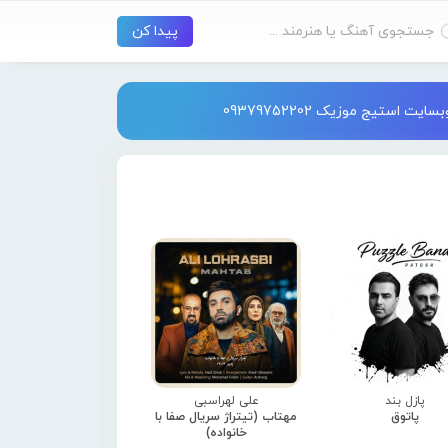
استیج موزیک 09379752202
پازل بند
علی لهراسبی
پاتوق
مهتاب (تیتراژ سریال صفا با
خانواده)