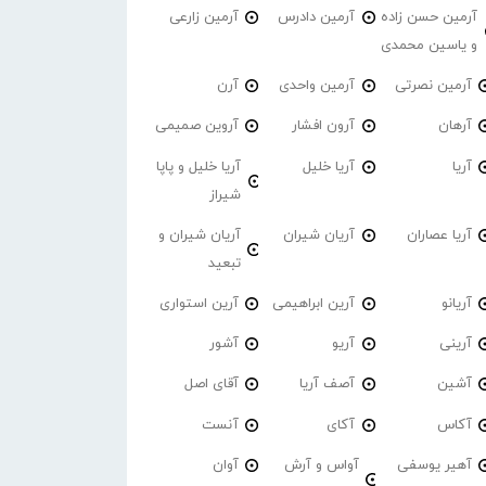
آرمین حسن زاده
آرمین دادرس
آرمین زارعی
و یاسین محمدی
آرمین نصرتی
آرمین واحدی
آرن
آرهان
آرون افشار
آروین صمیمی
آریا
آریا خلیل
آریا خلیل و پاپا
شیراز
آریا عصاران
آریان شیران
آریان شیران و
تبعید
آریانو
آرین ابراهیمی
آرین استواری
آرینی
آریو
آشور
آشین
آصف آریا
آقای اصل
آکاس
آکای
آنست
آهیر یوسفی
آواس و آرش
آوان