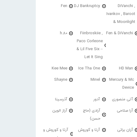
Fen
DJ Bankruptcy
DiVanchi ,
Ivankov , Baroot
& Moonlight
h.80
Fiinbroskiie ,
Fen & DiVanchi
Paco Corleone
& Lil Five Six –
Let It Sing
Kee Mee
Ice Tha One
HD Man
Shayne
Minel
Mercury & Mc
Device
آتی منصوری
آدور
آذرسینا
آرا صلاحی
آرادی (حاج
آراز الوین
حسن)
آران براتی
آرتا و کوروش
آرتا و کوروش و