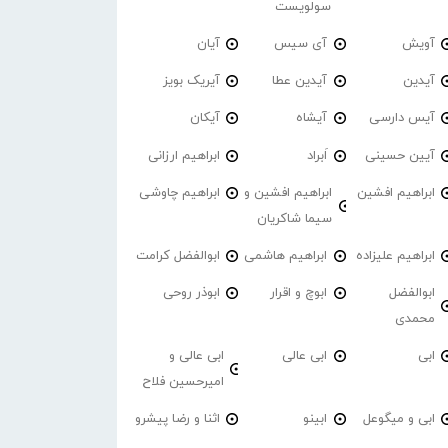
سولویست
آویش
آی سیس
آیان
آیدین
آیدین عطا
آیریک بویز
آیس دارسی
آیشاه
آیکان
آیین حسینی
اَبراد
ابراهیم ارزانی
ابراهیم افشین
ابراهیم افشین و
ابراهیم چاوشی
سیما شاکریان
ابراهیم علیزاده
ابراهیم هاشمی
ابوالفضل کرامت
ابوالفضل
ابوچ و اقرار
ابوذر روحی
محمدی
ابی
ابی عالی
ابی عالی و
امیرحسین فلاح
ابی و میگوعل
ابینو
اثنا و رضا پیشرو