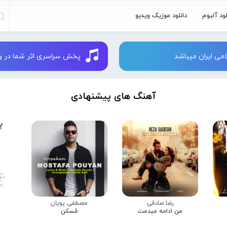
لود آلبوم
دانلود موزیک ویدیو
می ایران میباشد
پخش سراسری اثر شما در وبسایت 
آهنگ های پیشنهادی
رضا صادقی
مصطفی پویان
من ادامه میدمت
مُسکن