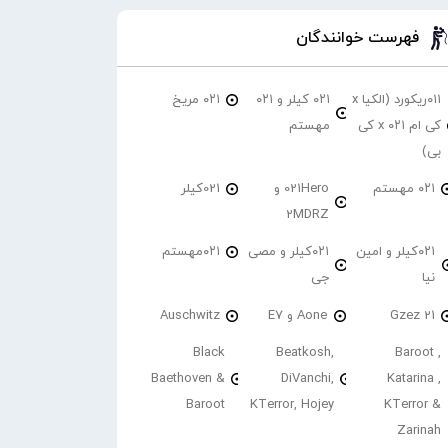
فهرست خوانندگان
۰۱۱ریکورد (الکیا x
۰۲۱ کیلر و ۰۲۱
۰۲۱ مریخ
کی ام ۰۲۱ x کی
مهستم
بی)
۰۲۱ مهستم
021Hero و
021کیلر
2MDRZ
۰۲۱کیلر و امین
۰۲۱کیلر و مصی
۰۲۱مهستم
نیا
جی
21 Gzez
Aone و E7
Auschwitz
Black
Beatkosh,
Baroot ,
Baethoven &
DiVanchi,
Katarina ,
Baroot
KTerror, Hojey
KTerror &
Zarinah