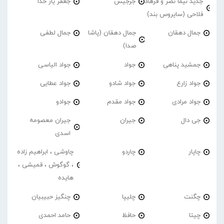
جدید نیما نصر و فرهاد
جرجیس
جعفر یار خدا
فلاحی (سایروس بند)
جمال دهقان
جمال دهقان (پاشا
جمال لطفی
صدا)
جمشید پناهی
جواد
جواد الیاسی
جواد زارع
جواد شادو
جواد عطایی
جواد مرادی
جواد مقدم
جوادو
جی دال
جیران
جیران معصومه
اسدی
چاپار
چاردو
چاوشی ، ابراهیم زاده
، گوگوش ، قمیشی ،
هایده
چگنت
چلیپا
چنگیز حبیبیان
چیتا
حافظ
حامد احمدی