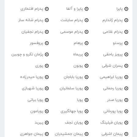
پایرا
پایرا و آلفا
پدرام افتخاری
پدرام ژاندارم
پدرام‌ سایلنت
پدرام شانه ساز
پدرام غلامی
پدرام موسمی
پدرام نجفیان
پرستو
پرهام
پروفسور
پرویز یاحقی
پریماه
پژمان تکرو و چوبین
پسران شرقی
پوبون
پوری
پوریا ابراهیمی
پوریا باباجان
پوریا حیدرزاده
پوریا رحمانی
پوریا سلمانیان
پوریا شهبازی
پوریا صدر
پویا
پویا بیاتی
پویا پورخانی
پویا جهانگیری
پویامون
پویان فیلینگ
پویان نجف
پیربد
پیمان اشرفی
پیمان جمشیدیان
پیمان جواهری