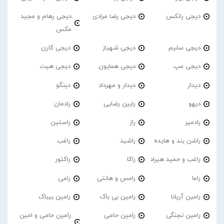
دیجی رانکس
دیجی رضا مرادی
دیجی رهام و مجید
مکس
دیجی سلیم
دیجی شهباز
دیجی کارن
دیجی مپ
دیجی همایون
دیجی هیت
دیدار
دیدار و مهرداد
دینگو
دیهو
رابین رضایی
رادمان
رادمیر
راز
راستین
راشن بند و هایده
راشید
راغب
راغب و حمید هیراد
راکا
راکتور
راما
رامس و هانتی
رامی
رامین آریانا
رامین بی باک
رامین بیباک
رامین تجنگی
رامین حامی
رامین حامی و امین