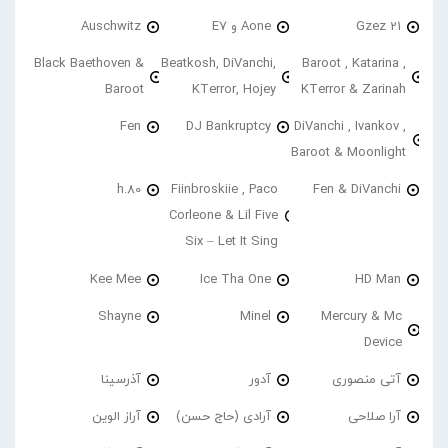
21 Gzez
Aone و E7
Auschwitz
Black Baethoven &
Beatkosh, DiVanchi,
Baroot , Katarina ,
Baroot
KTerror, Hojey
KTerror & Zarinah
Fen
DJ Bankruptcy
DiVanchi , Ivankov ,
Baroot & Moonlight
h.80
Fiinbroskiie , Paco
Fen & DiVanchi
Corleone & Lil Five
Six – Let It Sing
Kee Mee
Ice Tha One
HD Man
Shayne
Minel
Mercury & Mc
Device
آتی منصوری
آدور
آذرسینا
آرا صلاحی
آرادی (حاج حسن)
آراز الوین