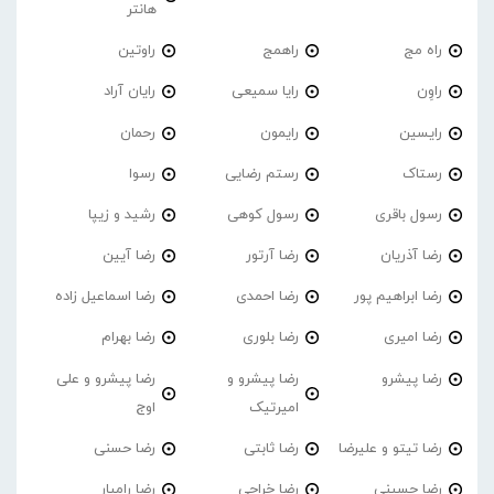
هانتر
راه مج
راهمج
راوتین
راوِن
رایا سمیعی
رایان آراد
رایسین
رایمون
رحمان
رستاک
رستم رضایی
رسوا
رسول باقری
رسول کوهی
رشید و زیپا
رضا آذریان
رضا آرتور
رضا آیین
رضا ابراهیم پور
رضا احمدی
رضا اسماعیل زاده
رضا امیری
رضا بلوری
رضا بهرام
رضا پیشرو
رضا پیشرو و
رضا پیشرو و علی
امیرتیک
اوج
رضا تیتو و علیرضا
رضا ثابتی
رضا حسنی
رضا حسینی
رضا خراجی
رضا رامیار