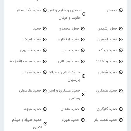
حصمن
حصین و شایع و امیر
حفیظ تک استار
خلوت و عرفان
حمزه رشیدی
حمزه محمدی
حمید
حمید اصغری
حمید افتخاری
حمید ام کی
حمید بیباک
حمید حامی
حمید خسروی
حمید رخشنده
حمید سلطانی
حمید سیف الله زاده
حمید شاهی
حمید شاهی و میلاد
حمید صارمی
پارسیان
حمید عسکری
حمید عسکری و امین
حمید غلامعلی
رستمی
حمید کارگران
حمید ماهان
حمید مبهم
حمید همت یار
حمید هیراد
حمید هیراد و میثم
اکبری