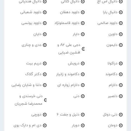
دانیال اس اچ
دانیال کلالی
دانیال هندیانی
دانیال یارا
داوود دهقان
داوود شعبانی
داوود صالحی
داوود قاسملونژاد
داوود یونسی
داوین
دایار
دایان
دایمون
دجی علی A2 و
ددی و چناری
افشین ضیایی
دراکولا
درویش
دریم بیت
دکاموند
دکاموند و زانیار
دکتر گلاک
دلارام
دلارام زواره ای
دلتا و شایان رضایی
دلصیر
دنی
دنی خرسندی و
محمدرضا شجریان
دنی دوئل
دنیل و جفت 6
دورچی
دومان
دویار
دی ام و دارک بوی