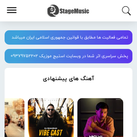
تمامی فعالیت ها مطابق با قوانین جمهوری اسلامی ایران میباشد
پخش سراسری اثر شما در وبسایت استیج موزیک 09379752202
آهنگ های پیشنهادی