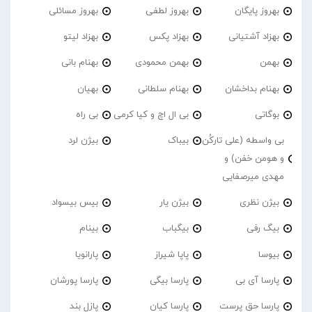
بهروز پایگان
بهروز لطفی
بهروز مسائلی
بهزاد آشتیانی
بهزاد پکس
بهزاد لیتو
بهمن
بهمن محمودی
بهنام بانی
بهنام بداخشان
بهنام سلطانی
بهیان
بوگاتی
بی ال اچ و کیا کرمی
بی راه
بی واسطه (علی تارکُن
بیباک
بیژن لرد
و هومن خفن) و
مهدی میرصفایی
بیژن نظری
بیژن یار
بیس بیسواد
بیگ رفی
بیگباب
بینام
بیوسا
پاپا شیراز
پارانویا
پارسا آی بی
پارسا بیگی
پارسا پورشان
پارسا حق پرست
پارسا کیان
پازل بند