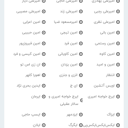
امیرعلی بهادری
امیرعلی حاجی
امیرعلی دیار
امیرعلی رجبی
امیرعلی زند
امیرعلی مصیبی
امیرعلی نظری
امیرمسعود ضیا
امین اعرابی
امین بانی
امین تیجی
امین حبیبی
امین رستمی
امین فرد
امین فیروزپور
امین کاوه
امین کاویانی
امین کیسی و فرد
امین و امید
امین یزدان
ان زی اس تو
انتظار
انزی و جنزی
اهورا کلهر
اویس آتشین
ای ج
ایدین بحری نژاد
ایرج خواجه امیری
ایرج خواجه امیری و
ایرمان
سالار عقیلی
ایزاک
ایزدمهر
ایسپ حاجی
ایکس‌ایکس‌ایکس‌پی
ایگرگ
ایلان