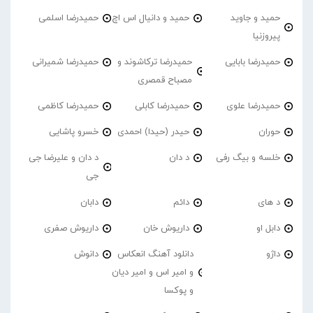
حمید و جاوید
حمید و دانیال اس اچ
حمیدرضا اسلمی
پیروزنیا
حمیدرضا بابایی
حمیدرضا ترکاشوند و
حمیدرضا شمیرانی
مصباح قمصری
حمیدرضا علوی
حمیدرضا کابلی
حمیدرضا کاظمی
حوران
حیدر (حیدا) احمدی
خسرو پاشایی
خلسه و بیگ رفی
د دان
د دان و علیرضا جی
جی
د های
دائم
دابان
دابل او
داریوش خان
داریوش صفری
داژو
دانلود آهنگ انعکاس
دانوش
و امیر اس و امیر دیان
و پوکسا