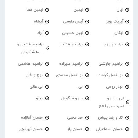
آیان
آیدین
آیدین عطا
آیریک بویز
آیس دارسی
آیشاه
آیکان
آیین حسینی
اَبراد
ابراهیم ارزانی
ابراهیم افشین
ابراهیم افشین و
سیما شاکریان
ابراهیم چاوشی
ابراهیم علیزاده
ابراهیم هاشمی
ابوالفضل کرامت
ابوالفضل محمدی
ابوچ و اقرار
ابوذر روحی
ابی
ابی عالی
ابی عالی و
ابی و میگوعل
ابینو
امیرحسین فلاح
اثنا و رضا پیشرو
احد محبی
احسان آقازاده
احسان اسماعیلی
احسان پایا
احسان تهرانچی