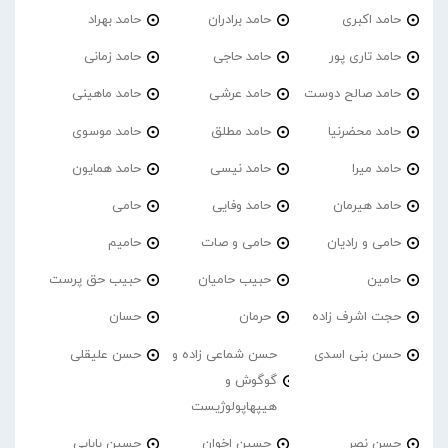
حامد اکبری
حامد برادران
حامد بهراد
حامد تاری پور
حامد حاجی
حامد زمانی
حامد صالح دوست
حامد عرشی
حامد ماهینی
حامد محضرنیا
حامد مطلق
حامد موسوی
حامد میرا
حامد نیسی
حامد همایون
حامد هیرمان
حامد وفایی
حامی
حامی و رادیان
حامی و صات
حامیم
حامین
حبیب حامیان
حبیب حق پرست
حجت اشرف زاده
حرمان
حسان
حسن بنی اسدی
حسن شماعی زاده و
حسن علیقلی
گوگوش و
هیپهاپولوژیست
حسن نصر
حسین اخوان
حسین بابایی