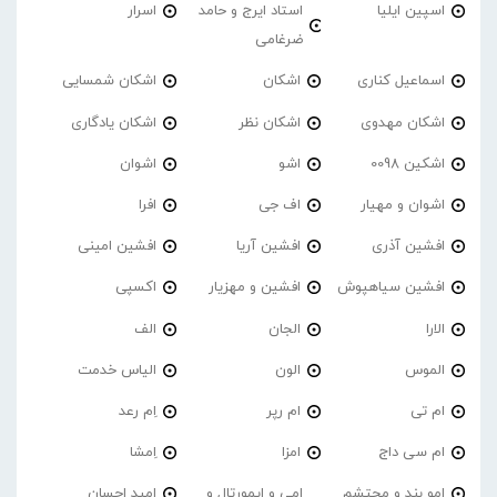
اسپین ایلیا
استاد ایرج و حامد
اسرار
ضرغامی
اسماعیل کناری
اشکان
اشکان شمسایی
اشکان مهدوی
اشکان نظر
اشکان یادگاری
اشکین 0098
اشو
اشوان
اشوان و مهیار
اف جی
افرا
افشین آذری
افشین آریا
افشین امینی
افشین سیاهپوش
افشین و مهزیار
اکسپی
الارا
الجان
الف
الموس
الون
الیاس خدمت
ام تی
ام رپر
اِم رعد
ام سی داج
امزا
اِمشا
امو بند و محتشم
امی و ایمورتال و
امید احسان