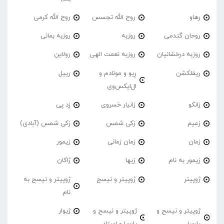
رهاو
روح الله تجسس
روح الله کرمی
روحان گندمی
روزبه
روزبه بمانی
روزبه درخشانیان
روزبه نعمت الهی
رولاین
ریفلکشن
رِیو و مونادم و
رییل
ال‌ایکس‌وی
زانکو
زانیار خسروی
زِد پی
زعیم
زکی شمس
زکی شمس (آبادی)
زمان
زمان زمانی
زیمور
زیمور به نام
زیها
ژاکان
ژوپیتر
ژوپیتر و نیسح
ژوپیتر و نیسح به
نام
ژوپیتر و نیسح و
ژوپیتر و نیسح و
ژیوار
پارسا
پارسا و استاد