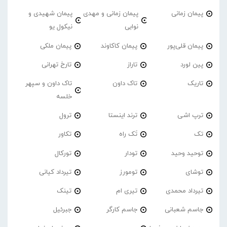
پیمان زمانی
پیمان زمانی و مهدی
پیمان شهیدی و
نوابی
نیکول یو
پیمان قلی‌پور
پیمان کاکاوند
پیمان ملکی
پین لورد
تاراز
تارخ تهرانی
تاریک
تاک داون
تاک داون و سپهر
خلسه
ترپ اشی
ترند اینستا
ترول
تک
تَک راه
تکاور
توحید وحید
تودار
تورکال
توشای
تومورز
تیرداد کیانی
تیرداد محمدی
تیری ام
تینک
جاسم شعبانی
جاسم کارگر
جبرئیل