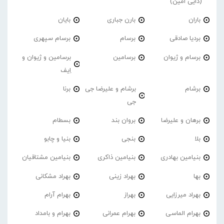
(دایی امین)
باران
بارن جباری
بایان
بردیا صادقی
برسام
برسام سپهری
برسام و ژیوان
برسامین
برسامین و ژیوان و
اِیف
برشام
برشام و علیرضا جی
برنا
جی
برهان و علیرضا
بروان بند
بسطام
بلا
بنجی
بنیا و چابو
بنیامین بهادری
بنیامین ذاکری
بنیامین مشتاقیان
بها
بهراد زینی
بهراد مشکانی
بهراد میرزایی
بهراز
بهرام آرام
بهرام الماسی
بهرام عمرانی
بهرام و بامداد