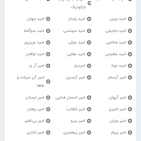
نارکوتیک
امید برجی
امید پایدار
امید جهان
امید حاجیلی
امید سوسنی
امید سوگماد
امید صالحی
امید عرش
امید عزیزپور
امید عظیمی
امید عقابی
امید لوافان
امید مولا
امیدیار
امیر آر زد
امیر آرسام
امیر آرسین
امیر آن میراث و
طاها
امیر آیهان
امیر احسان فدایی
امیر ارسلان
امیر امیری
امیر انقلاب
امیر برهان
امیر‌ بوران
امیر بیرو
امیر بی‌نظیر
امیر پرواز
امیر پیغمبری
امیر تاتاری