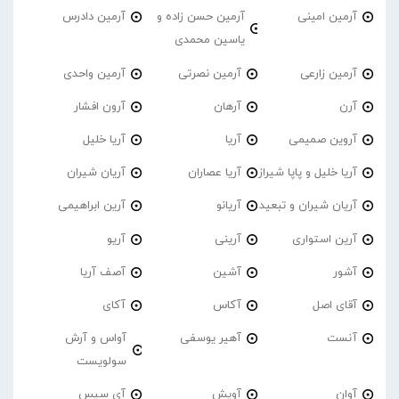
آرمین امینی
آرمین حسن زاده و
آرمین دادرس
یاسین محمدی
آرمین زارعی
آرمین نصرتی
آرمین واحدی
آرن
آرهان
آرون افشار
آروین صمیمی
آریا
آریا خلیل
آریا خلیل و پاپا شیراز
آریا عصاران
آریان شیران
آریان شیران و تبعید
آریانو
آرین ابراهیمی
آرین استواری
آرینی
آریو
آشور
آشین
آصف آریا
آقای اصل
آکاس
آکای
آنست
آهیر یوسفی
آواس و آرش
سولویست
آوان
آویش
آی سیس