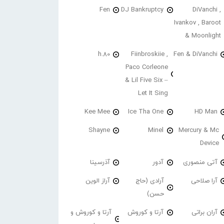
Fen
DJ Bankruptcy
DiVanchi ,
Ivankov , Baroot
& Moonlight
h.80
Fiinbroskiie ,
Fen & DiVanchi
Paco Corleone
& Lil Five Six –
Let It Sing
Kee Mee
Ice Tha One
HD Man
Shayne
Minel
Mercury & Mc
Device
آتی منصوری
آدور
آذرسینا
آرا صلاحی
آرادی (حاج
آراز الوین
حسن)
آران براتی
آرتا و کوروش
آرتا و کوروش و