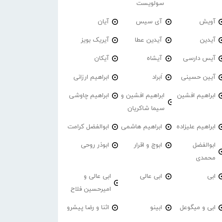
سولویست
آویش
آی سیس
آیان
آیدین
آیدین عطا
آیریک بویز
آیس دارسی
آیشاه
آیکان
آیین حسینی
اَبراد
ابراهیم ارزانی
ابراهیم افشین
ابراهیم افشین و
ابراهیم چاوشی
سیما شاکریان
ابراهیم علیزاده
ابراهیم هاشمی
ابوالفضل کرامت
ابوالفضل
ابوچ و اقرار
ابوذر روحی
محمدی
ابی
ابی عالی
ابی عالی و
امیرحسین فلاح
ابی و میگوعل
ابینو
اثنا و رضا پیشرو