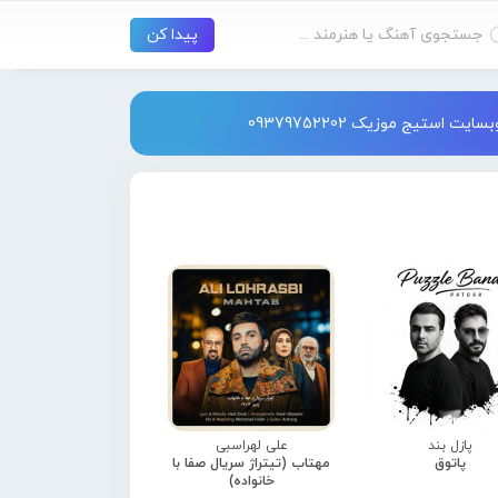
استیج موزیک 09379752202
پازل بند
علی لهراسبی
پاتوق
مهتاب (تیتراژ سریال صفا با
خانواده)