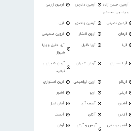
آرمین حسن زاده
آرمین دادرس
آرمین زارعی
و یاسین محمدی
آرمین نصرتی
آرمین واحدی
آرن
آرهان
آرون افشار
آروین صمیمی
آریا
آریا خلیل
آریا خلیل و پاپا
شیراز
آریا عصاران
آریان شیران
آریان شیران و
تبعید
آریانو
آرین ابراهیمی
آرین استواری
آرینی
آریو
آشور
آشین
آصف آریا
آقای اصل
آکاس
آکای
آنست
آهیر یوسفی
آواس و آرش
آوان