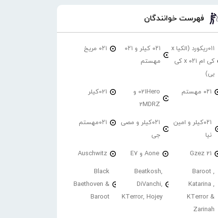
فهرست خوانندگان
۰۱۱ریکورد (الکیا x
۰۲۱ کیلر و ۰۲۱
۰۲۱ مریخ
کی ام ۰۲۱ x کی
مهستم
بی)
۰۲۱ مهستم
021Hero و
021کیلر
2MDRZ
۰۲۱کیلر و امین
۰۲۱کیلر و مصی
۰۲۱مهستم
نیا
جی
21 Gzez
Aone و E7
Auschwitz
Black
Beatkosh,
Baroot ,
Baethoven &
DiVanchi,
Katarina ,
Baroot
KTerror, Hojey
KTerror &
Zarinah