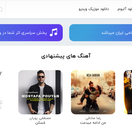
لود آلبوم
دانلود موزیک ویدیو
می ایران میباشد
پخش سراسری اثر شما در وبسایت 
آهنگ های پیشنهادی
رضا صادقی
مصطفی پویان
من ادامه میدمت
مُسکن