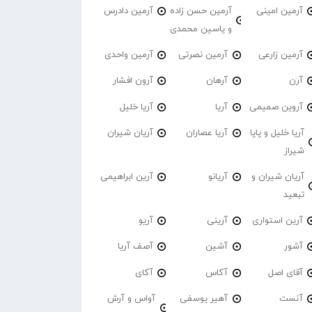
آرمین امینی
آرمین حسن زاده
آرمین دادرس
و یاسین محمدی
آرمین زارعی
آرمین نصرتی
آرمین واحدی
آرن
آرهان
آرون افشار
آروین صمیمی
آریا
آریا خلیل
آریا خلیل و پاپا
آریا عصاران
آریان شیران
شیراز
آریان شیران و
آریانو
آرین ابراهیمی
تبعید
آرین استواری
آرینی
آریو
آشور
آشین
آصف آریا
آقای اصل
آکاس
آکای
آنست
آهیر یوسفی
آواس و آرش