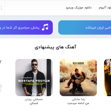
لود آلبوم
دانلود موزیک ویدیو
می ایران میباشد
پخش سراسری اثر شما در وبسایت 
آهنگ های پیشنهادی
رضا صادقی
مصطفی پویان
من ادامه میدمت
مُسکن