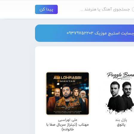
استیج موزیک 09379752202
پازل بند
علی لهراسبی
پاتوق
مهتاب (تیتراژ سریال صفا با
خانواده)