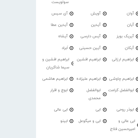
سولویست
آوان
آویش
آی سیس
آیان
آیدین
آیدین عطا
آیریک بویز
آیس دارسی
آیشاه
آیکان
آیین حسینی
اَبراد
ابراهیم ارزانی
ابراهیم افشین
ابراهیم افشین و
سیما شاکریان
ابراهیم چاوشی
ابراهیم علیزاده
ابراهیم هاشمی
ابوالفضل کرامت
ابوالفضل
ابوچ و اقرار
محمدی
ابوذر روحی
ابی
ابی عالی
ابی عالی و
ابی و میگوعل
ابینو
امیرحسین فلاح