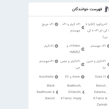
فهرست خوانندگان
۰۱۱ریکورد (الکیا x
۰۲۱ کیلر و ۰۲۱
۰۲۱ مریخ
کی ام ۰۲۱ x کی
مهستم
بی)
۰۲۱ مهستم
021Hero و
021کیلر
2MDRZ
۰۲۱کیلر و امین
۰۲۱کیلر و مصی
۰۲۱مهستم
نیا
جی
21 Gzez
Aone و E7
Auschwitz
Black
Beatkosh,
Baroot ,
Baethoven &
DiVanchi,
Katarina ,
Baroot
KTerror, Hojey
KTerror &
Zarinah