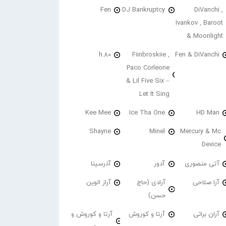
Fen
DJ Bankruptcy
DiVanchi ,
Ivankov , Baroot
& Moonlight
h.80
Fiinbroskiie ,
Fen & DiVanchi
Paco Corleone
& Lil Five Six –
Let It Sing
Kee Mee
Ice Tha One
HD Man
Shayne
Minel
Mercury & Mc
Device
آتی منصوری
آدور
آذرسینا
آرا صلاحی
آرادی (حاج
آراز الوین
حسن)
آران براتی
آرتا و کوروش
آرتا و کوروش و