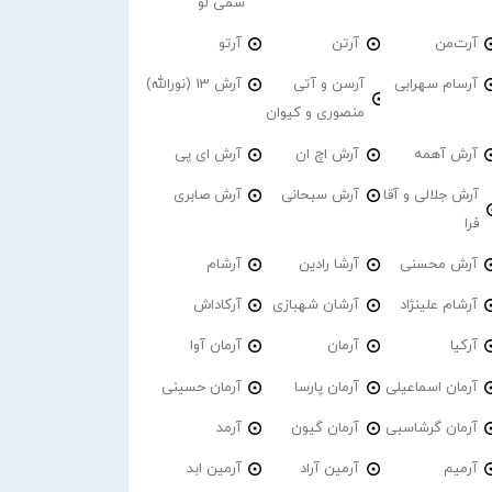
سمی لو
آرت‌من
آرتن
آرتو
آرسام سهرابی
آرسن و آتی
آرش 13 (نورالله)
منصوری و کیوان
آرش آهمه
آرش اچ ان
آرش ای پی
آرش جلالی و آقا
آرش سبحانی
آرش صابری
فرا
آرش محسنی
آرشا رادین
آرشام
آرشام علینژاد
آرشان شهبازی
آرکاداش
آرکیا
آرمان
آرمان آوا
آرمان اسماعیلی
آرمان پارسا
آرمان حسینی
آرمان گرشاسبی
آرمان گیون
آرمد
آرمیم
آرمین آراد
آرمین ابد