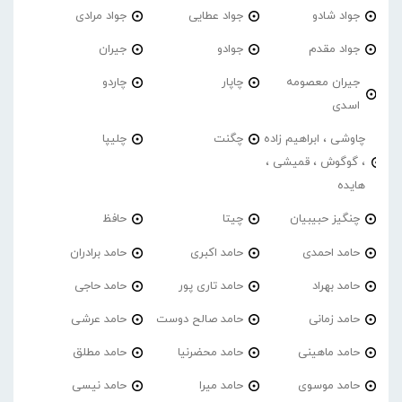
جواد شادو
جواد عطایی
جواد مرادی
جواد مقدم
جوادو
جیران
جیران معصومه
چاپار
چاردو
اسدی
چاوشی ، ابراهیم زاده
چگنت
چلیپا
، گوگوش ، قمیشی ،
هایده
چنگیز حبیبیان
چیتا
حافظ
حامد احمدی
حامد اکبری
حامد برادران
حامد بهراد
حامد تاری پور
حامد حاجی
حامد زمانی
حامد صالح دوست
حامد عرشی
حامد ماهینی
حامد محضرنیا
حامد مطلق
حامد موسوی
حامد میرا
حامد نیسی