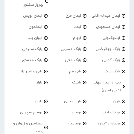
بهروز سکتور
ایمان عبداله خانی
ایمان فرخ
ایمان لویس
ایمان مسعودی
ایمانا
ایمانمون
ایندیکتونی
ایهام
ایوان بند
بابک جهانبخش
بابک حسینی
بابک سلیمی
بابک کمایی
بابک مافی
بابک محمدی
بابک ملک
بابی فم
بابی و امیر رادان
بابی و امین مهنی
بابیک
باراد
(دایی امین)
باران
بارن جباری
بایان
بردیا صادقی
برسام
برسام سپهری
برسام و ژیوان
برسامین
برسامین و ژیوان و
اِیف