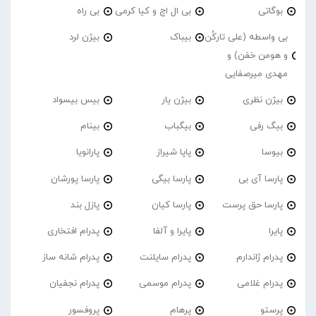
بوگاتی
بی ال اچ و کیا کرمی
بی راه
بی واسطه (علی تارکُن
بیباک
بیژن لرد
و هومن خفن) و
مهدی میرصفایی
بیژن نظری
بیژن یار
بیس بیسواد
بیگ رفی
بیگباب
بینام
بیوسا
پاپا شیراز
پارانویا
پارسا آی بی
پارسا بیگی
پارسا پورشان
پارسا حق پرست
پارسا کیان
پازل بند
پایرا
پایرا و آلفا
پدرام افتخاری
پدرام ژاندارم
پدرام‌ سایلنت
پدرام شانه ساز
پدرام غلامی
پدرام موسمی
پدرام نجفیان
پرستو
پرهام
پروفسور