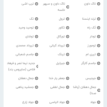
تاک داون
تاک داون و سپهر
ترپ اشی
خلسه
ترند اینستا
ترول
تک
تَک راه
تکاور
توحید وحید
تودار
تورکال
توشای
تومورز
تیرداد کیانی
تیرداد محمدی
تیری ام
تینک
جاسم شعبانی
جاسم کارگر
جبرئیل
جدید نیما نصر و فرهاد
فلاحی (سایروس بند)
جرجیس
جعفر یار خدا
جمال دهقان
جمال دهقان (پاشا
جمال لطفی
جمشید پناهی
صدا)
جواد
جواد الیاسی
جواد زارع