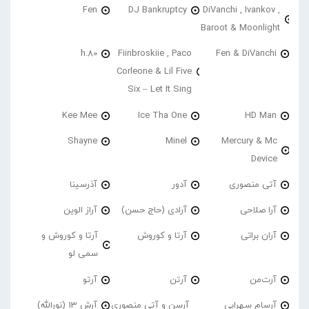
Fen
DJ Bankruptcy
DiVanchi , Ivankov ,
Baroot & Moonlight
h.80
Fiinbroskiie , Paco
Fen & DiVanchi
Corleone & Lil Five
Six – Let It Sing
Kee Mee
Ice Tha One
HD Man
Shayne
Minel
Mercury & Mc
Device
آتی منصوری
آدور
آذرسینا
آرا صلاحی
آرادی (حاج حسن)
آراز الوین
آران براتی
آرتا و کوروش
آرتا و کوروش و
سمی لو
آرت‌من
آرتن
آرتو
آرسام سهرابی
آرسن و آتی منصوری
آرش 13 (نورالله)