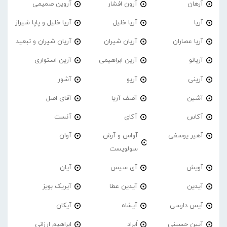
آرهان
آرون افشار
آروین صمیمی
آریا
آریا خلیل
آریا خلیل و پاپا شیراز
آریا عصاران
آریان شیران
آریان شیران و تبعید
آریانو
آرین ابراهیمی
آرین استواری
آرینی
آریو
آشور
آشین
آصف آریا
آقای اصل
آکاس
آکای
آنست
آهیر یوسفی
آواس و آرش
آوان
سولویست
آویش
آی سیس
آیان
آیدین
آیدین عطا
آیریک بویز
آیس دارسی
آیشاه
آیکان
آیین حسینی
اَبراد
ابراهیم ارزانی