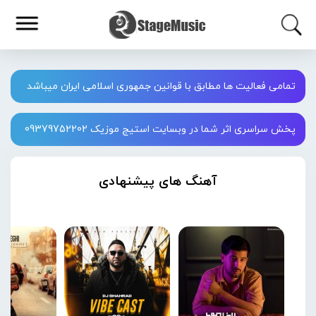
تمامی فعالیت ها مطابق با قوانین جمهوری اسلامی ایران میباشد
پخش سراسری اثر شما در وبسایت استیج موزیک 09379752202
آهنگ های پیشنهادی