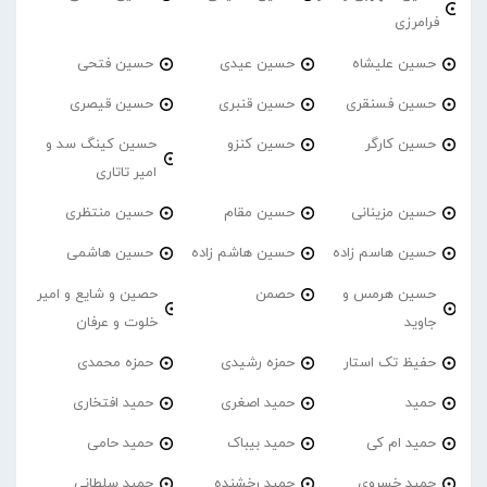
فرامرزی
حسین علیشاه
حسین عیدی
حسین فتحی
حسین فسنقری
حسین قنبری
حسین قیصری
حسین کارگر
حسین کنزو
حسین کینگ سد و
امیر تاتاری
حسین مزینانی
حسین مقام
حسین منتظری
حسین هاسم زاده
حسین هاشم زاده
حسین هاشمی
حسین هرمس و
حصمن
حصین و شایع و امیر
جاوید
خلوت و عرفان
حفیظ تک استار
حمزه رشیدی
حمزه محمدی
حمید
حمید اصغری
حمید افتخاری
حمید ام کی
حمید بیباک
حمید حامی
حمید خسروی
حمید رخشنده
حمید سلطانی