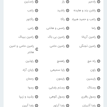
رادمیر
راز
راستین
راشن بند و هایده
راشید
راغب
راغب و حمید هیراد
راکا
راکتور
راما
رامس و هانتی
رامی
رامین آریانا
رامین بی باک
رامین بیباک
رامین تجنگی
رامین حامی
رامین حامی و امین
هانتر
راه مج
راهمج
راوتین
راوِن
رایا سمیعی
رایان آراد
رایسین
رایمون
رحمان
رستاک
رستم رضایی
رسوا
رسول باقری
رسول کوهی
رشید و زیپا
رضا آذریان
رضا آرتور
رضا آیین