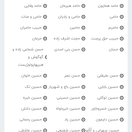
حامد همایون
حامد هیرمان
حامد وفایی
حامی
حامی و رادیان
حامی و صات
حامیم
حامین
حبیب حامیان
حبیب حق پرست
حجت اشرف زاده
حرمان
حسان
حسن بنی اسدی
حسن شماعی زاده و
گوگوش و
هیپهاپولوژیست
حسن علیقلی
حسن نصر
حسین اخوان
حسین بابایی
حسین باج و شهریار
حسین تک
حسین توکلی
حسین حسینی
حسین خبره
حسین خسروخاور
حسین خیرخواه
حسین دانش
حسین دایمون
حسین راد
حسین رحمانی
حسین سهرابی و اُکُلو
حسین شفیعی
حسین عاشقی