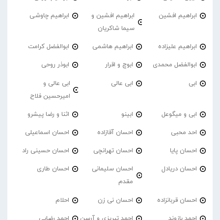
ابراهیم افشین
ابراهیم افشین و
ابراهیم چاوشی
سیما شاکریان
ابراهیم علیزاده
ابراهیم هاشمی
ابوالفضل کرامت
ابوالفضل محمدی
ابوچ و اقرار
ابوذر روحی
ابی
ابی عالی
ابی عالی و
امیرحسین فلاح
ابی و میگوعل
ابینو
اثنا و رضا پیشرو
احد محبی
احسان آقازاده
احسان اسماعیلی
احسان پایا
احسان تهرانچی
احسان حسینی راد
احسان دریادل
احسان سلیمانی
احسان طاری
مقدم
احسان قربانزاده
احسان نی زن
احلام
احمد بازوند
احمد تبریزی و آرسن
احمد‌ رضایی