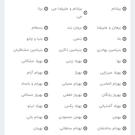
برشام
برشام و علیرضا جی
برنا
جی
برهان و علیرضا
بروان بند
بسطام
بلا
بنجی
بنیا و چابو
بنیامین بهادری
بنیامین ذاکری
بنیامین مشتاقیان
بها
بهراد زینی
بهراد مشکانی
بهراد میرزایی
بهراز
بهرام آرام
بهرام الماسی
بهرام عمرانی
بهرام و بامداد
بهروز پایگان
بهروز لطفی
بهروز مسائلی
بهزاد آشتیانی
بهزاد پکس
بهزاد لیتو
بهمن
بهمن محمودی
بهنام بانی
بهنام بداخشان
بهنام سلطانی
بهیان