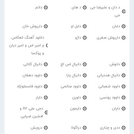
د دان و علیرضا جی
د های
دائم
جی
دابان
دابل او
داریوش خان
داریوش صفری
داژو
دانلود آهنگ انعکاس
و امیر اس و امیر دیان
و پوکسا
دانوش
دانیال اس اچ
دانیال کلالی
دانیال هندیانی
دانیال یارا
داوود دهقان
داوود شعبانی
داوود صالحی
داوود قاسملونژاد
داوود یونسی
داوین
دایار
دایان
دایمون
دجی علی A2 و
افشین ضیایی
ددی و چناری
دراکولا
درویش