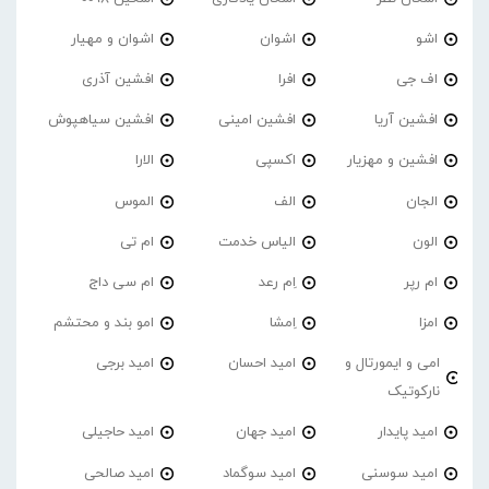
اشو
اشوان
اشوان و مهیار
اف جی
افرا
افشین آذری
افشین آریا
افشین امینی
افشین سیاهپوش
افشین و مهزیار
اکسپی
الارا
الجان
الف
الموس
الون
الیاس خدمت
ام تی
ام رپر
اِم رعد
ام سی داج
امزا
اِمشا
امو بند و محتشم
امی و ایمورتال و
امید احسان
امید برجی
نارکوتیک
امید پایدار
امید جهان
امید حاجیلی
امید سوسنی
امید سوگماد
امید صالحی