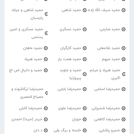
حمید سیف الله زاده
حمید شاهی
حمید شاهی و میلاد
پارسیان
حمید صارمی
حمید عسکری
حمید عسکری و امین
رستمی
حمید غلامعلی
حمید کارگران
حمید ماهان
حمید مبهم
حمید همت یار
حمید هیراد
حمید هیراد و میثم
حمید و جاوید
حمید و دانیال اس اچ
اکبری
پیروزنیا
حمیدرضا اسلمی
حمیدرضا بابایی
حمیدرضا ترکاشوند و
مصباح قمصری
حمیدرضا شمیرانی
حمیدرضا علوی
حمیدرضا کابلی
حمیدرضا کاظمی
حوران
حیدر (حیدا) احمدی
خسرو پاشایی
خلسه و بیگ رفی
د دان