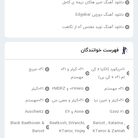
دانلود آهنگ امیر هاکان نیمه ی کامل
دانلود آهنگ دورچی Edgebar
دانلود آهنگ نوید مقدس آه از نگاهت
فهرست خوانندگان
۰۱۱ریکورد (الکیا x کی
۰۲۱ کیلر و ۰۲۱
۰۲۱ مریخ
ام ۰۲۱ x کی بی)
مهستم
۰۲۱ مهستم
021Hero و 2MDRZ
021کیلر
۰۲۱کیلر و امین نیا
۰۲۱کیلر و مصی جی
۰۲۱مهستم
21 Gzez
Aone و E7
Auschwitz
Black Baethoven &
Beatkosh, DiVanchi,
Baroot , Katarina ,
Baroot
KTerror, Hojey
KTerror & Zarinah