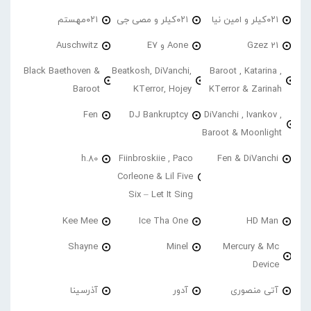
۰۲۱کیلر و امین نیا
۰۲۱کیلر و مصی جی
۰۲۱مهستم
21 Gzez
Aone و E7
Auschwitz
Black Baethoven &
Beatkosh, DiVanchi,
Baroot , Katarina ,
Baroot
KTerror, Hojey
KTerror & Zarinah
Fen
DJ Bankruptcy
DiVanchi , Ivankov ,
Baroot & Moonlight
h.80
Fiinbroskiie , Paco
Fen & DiVanchi
Corleone & Lil Five
Six – Let It Sing
Kee Mee
Ice Tha One
HD Man
Shayne
Minel
Mercury & Mc
Device
آتی منصوری
آدور
آذرسینا