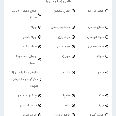
فلاحی (سایروس بند)
جعفر یار خدا
جمال دهقان
جمال دهقان (پاشا
صدا)
جمال لطفی
جمشید پناهی
جواد
جواد الیاسی
جواد زارع
جواد شادو
جواد عطایی
جواد مرادی
جواد مقدم
جوادو
جیران
جیران معصومه
اسدی
چاپار
چاردو
چاوشی ، ابراهیم زاده
، گوگوش ، قمیشی ،
هایده
چگنت
چلیپا
چنگیز حبیبیان
چیتا
حافظ
حامد احمدی
حامد اکبری
حامد برادران
حامد بهراد