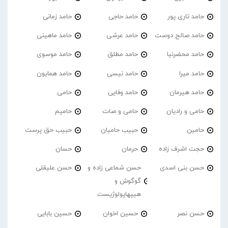
حامد تاری پور
حامد حاجی
حامد زمانی
حامد صالح دوست
حامد عرشی
حامد ماهینی
حامد محضرنیا
حامد مطلق
حامد موسوی
حامد میرا
حامد نیسی
حامد همایون
حامد هیرمان
حامد وفایی
حامی
حامی و رادیان
حامی و صات
حامیم
حامین
حبیب حامیان
حبیب حق پرست
حجت اشرف زاده
حرمان
حسان
حسن بنی اسدی
حسن شماعی زاده و
حسن علیقلی
گوگوش و
هیپهاپولوژیست
حسن نصر
حسین اخوان
حسین بابایی