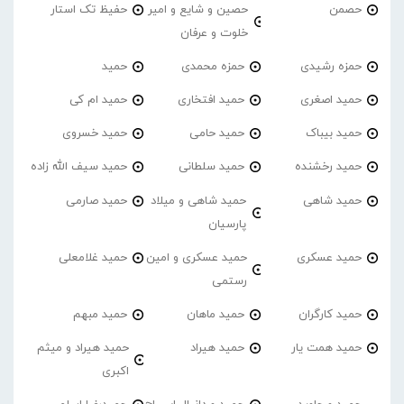
حصمن
حصین و شایع و امیر
حفیظ تک استار
خلوت و عرفان
حمزه رشیدی
حمزه محمدی
حمید
حمید اصغری
حمید افتخاری
حمید ام کی
حمید بیباک
حمید حامی
حمید خسروی
حمید رخشنده
حمید سلطانی
حمید سیف الله زاده
حمید شاهی
حمید شاهی و میلاد
حمید صارمی
پارسیان
حمید عسکری
حمید عسکری و امین
حمید غلامعلی
رستمی
حمید کارگران
حمید ماهان
حمید مبهم
حمید همت یار
حمید هیراد
حمید هیراد و میثم
اکبری