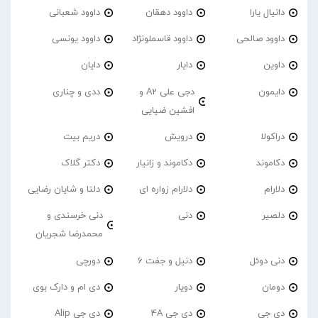
دانیال یارا
داوود دهقان
داوود شعبانی
داوود صالحی
داوود قاسملونژاد
داوود یونسی
داوین
دایار
دایان
دایمون
دجی علی A2 و
ددی و چناری
افشین ضیایی
دراکولا
درویش
دریم بیت
دکاموند
دکاموند و زانیار
دکتر گلاک
دلارام
دلارام زواره ای
دلتا و شایان رضایی
دلصیر
دنی
دنی خرسندی و
محمدرضا شجریان
دنی دوئل
دنیل و جفت 6
دورچی
دومان
دویار
دی ام و دارک بوی
دی جی
دی جی 4A
دی جی Alip