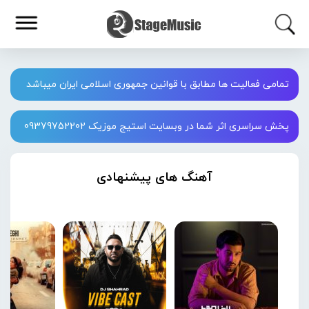
تمامی فعالیت ها مطابق با قوانین جمهوری اسلامی ایران میباشد
پخش سراسری اثر شما در وبسایت استیج موزیک 09379752202
آهنگ های پیشنهادی