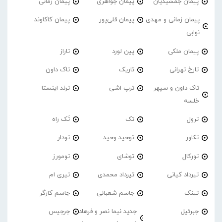
پیمان جمشیدیان
پیمان جواهری
پیمان زمانی
پیمان زمانی و مهدی
پیمان قلی‌پور
پیمان کاکاوند
نوابی
پیمان ملکی
پین لورد
تاراز
تارخ تهرانی
تاریک
تاک داون
تاک داون و سپهر
ترپ اشی
ترند اینستا
خلسه
ترول
تک
تَک راه
تکاور
توحید وحید
تودار
تورکال
توشای
تومورز
تیرداد کیانی
تیرداد محمدی
تیری ام
تینک
جاسم شعبانی
جاسم کارگر
جبرئیل
جدید نیما نصر و فرهاد
جرجیس