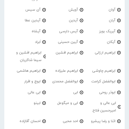
آوان
آویش
آی سیس
آیان
آیدین
آیدین عطا
آیریک بویز
آیس دارسی
آیشاه
آیکان
آیین حسینی
اَبراد
ابراهیم ارزانی
ابراهیم افشین
ابراهیم افشین و
سیما شاکریان
ابراهیم چاوشی
ابراهیم علیزاده
ابراهیم هاشمی
ابوالفضل کرامت
ابوالفضل محمدی
ابوچ و اقرار
ابوذر روحی
ابی
ابی عالی
ابی عالی و
ابی و میگوعل
ابینو
امیرحسین فلاح
اثنا و رضا پیشرو
احد محبی
احسان آقازاده