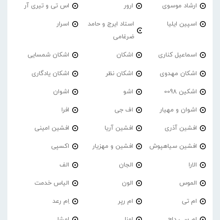
ارشاد موسوی
ارور
اس تی و تیری آر
اسپین ایلیا
استاد ایرج و حامد
اسرار
ضرغامی
اسماعیل کناری
اشکان
اشکان شمسایی
اشکان مهدوی
اشکان نظر
اشکان یادگاری
اشکین 0098
اشو
اشوان
اشوان و مهیار
اف جی
افرا
افشین آذری
افشین آریا
افشین امینی
افشین سیاهپوش
افشین و مهزیار
اکسپی
الارا
الجان
الف
الموس
الون
الیاس خدمت
ام تی
ام رپر
اِم رعد
ام سی داج
امزا
اِمشا