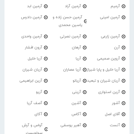
آرمیم
آرمین آراد
آرمین ابد
آرمین امینی
آرمین حسن زاده و
آرمین دادرس
یاسین محمدی
آرمین زارعی
آرمین نصرتی
آرمین واحدی
آرن
آرهان
آرون افشار
آروین صمیمی
آریا
آریا خلیل
آریا خلیل و پاپا شیراز
آریا عصاران
آریان شیران
آریان شیران و تبعید
آریانو
آرین ابراهیمی
آرین استواری
آرینی
آریو
آشور
آشین
آصف آریا
آقای اصل
آکاس
آکای
آنست
آهیر یوسفی
آواس و آرش
سولویست