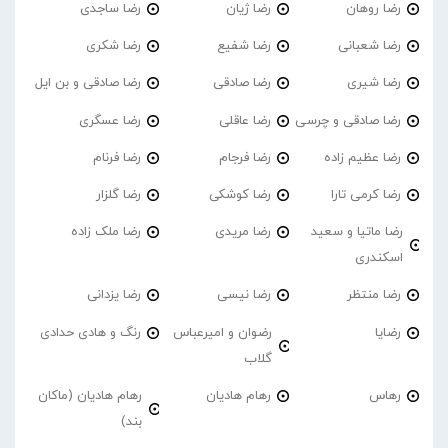
رضا روهان
رضا ژیان
رضا ساجدی
رضا شعبانی
رضا شفیع
رضا شکری
رضا شیری
رضا صادقی
رضا صادقی و بن ایل
رضا صادقی و چرسی
رضا عاقلی
رضا عسگری
رضا عظیم زاده
رضا فرجام
رضا فرنام
رضا کرمی تارا
رضا کوشکی
رضا گلزار
رضا ماتیا و سعید
رضا مریدی
رضا ملک زاده
اسکندری
رضا منتظر
رضا نیسی
رضا یزدانی
رضایا
رضوان و امیرعباس
رنگ و هادی حدادی
گلاب
رهاس
رهام هادیان
رهام هادیان (ماکان
بند)