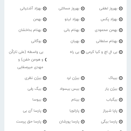
بهروز لطفی
بهروز مسائلی
بهزاد آشتیانی
بهزاد پکس
بهزاد لیتو
بهمن
بهمن محمودی
بهنام بانی
بهنام بداخشان
بهنام سلطانی
بهیان
بوگاتی
بی ال اچ و کیا کرمی
بی راه
بی واسطه (علی تارکُن
و هومن خفن) و
مهدی میرصفایی
بیباک
بیژن لرد
بیژن نظری
بیژن یار
بیس بیسواد
بیگ رفی
بیگباب
بینام
بیوسا
پاپا شیراز
پارانویا
پارسا آی بی
پارسا بیگی
پارسا پورشان
پارسا حق پرست