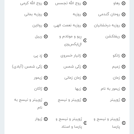
رهاو
روح الله تجسس
روح الله کرمی
روحان گندمی
روزبه
روزبه بمانی
روزبه درخشانیان
روزبه نعمت الهی
رولاین
ریفلکشن
رِیو و مونادم و
رییل
ال‌ایکس‌وی
زانکو
زانیار خسروی
زِد پی
زعیم
زکی شمس
زکی شمس (آبادی)
زمان
زمان زمانی
زیمور
زیمور به نام
زیها
ژاکان
ژوپیتر
ژوپیتر و نیسح
ژوپیتر و نیسح به
نام
ژوپیتر و نیسح و
ژوپیتر و نیسح و
ژیوار
پارسا
پارسا و استاد