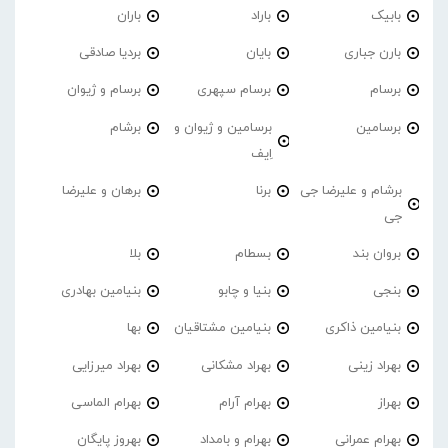
بابیک
باراد
باران
بارن جباری
بایان
بردیا صادقی
برسام
برسام سپهری
برسام و ژیوان
برسامین
برسامین و ژیوان و
برشام
اِیف
برشام و علیرضا جی
برنا
برهان و علیرضا
جی
بروان بند
بسطام
بلا
بنجی
بنیا و چابو
بنیامین بهادری
بنیامین ذاکری
بنیامین مشتاقیان
بها
بهراد زینی
بهراد مشکانی
بهراد میرزایی
بهراز
بهرام آرام
بهرام الماسی
بهرام عمرانی
بهرام و بامداد
بهروز پایگان