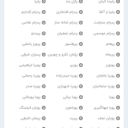
پارسا کیان
پازل بند
پایرا
پایرا و آلفا
پدرام افتخاری
پدرام ژاندارم
پدرام‌ سایلنت
پدرام شانه ساز
پدرام غلامی
پدرام موسمی
پدرام نجفیان
پرستو
پرهام
پروفسور
پرویز یاحقی
پریماه
پژمان تکرو و چوبین
پسران شرقی
پوبون
پوری
پوریا ابراهیمی
پوریا باباجان
پوریا حیدرزاده
پوریا رحمانی
پوریا سلمانیان
پوریا شهبازی
پوریا صدر
پویا
پویا بیاتی
پویا پورخانی
پویا جهانگیری
پویامون
پویان فیلینگ
پویان نجف
پیربد
پیمان اشرفی