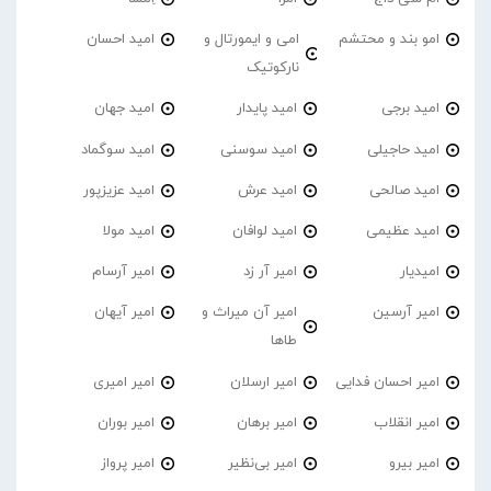
امو بند و محتشم
امی و ایمورتال و
امید احسان
نارکوتیک
امید برجی
امید پایدار
امید جهان
امید حاجیلی
امید سوسنی
امید سوگماد
امید صالحی
امید عرش
امید عزیزپور
امید عظیمی
امید لوافان
امید مولا
امیدیار
امیر آر زد
امیر آرسام
امیر آرسین
امیر آن میراث و
امیر آیهان
طاها
امیر احسان فدایی
امیر ارسلان
امیر امیری
امیر انقلاب
امیر برهان
امیر‌ بوران
امیر بیرو
امیر بی‌نظیر
امیر پرواز