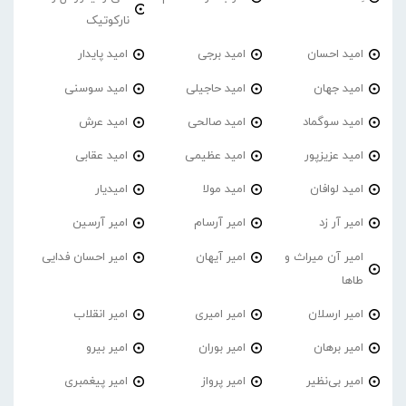
نارکوتیک
امید احسان
امید برجی
امید پایدار
امید جهان
امید حاجیلی
امید سوسنی
امید سوگماد
امید صالحی
امید عرش
امید عزیزپور
امید عظیمی
امید عقابی
امید لوافان
امید مولا
امیدیار
امیر آر زد
امیر آرسام
امیر آرسین
امیر آن میراث و
امیر آیهان
امیر احسان فدایی
طاها
امیر ارسلان
امیر امیری
امیر انقلاب
امیر برهان
امیر‌ بوران
امیر بیرو
امیر بی‌نظیر
امیر پرواز
امیر پیغمبری