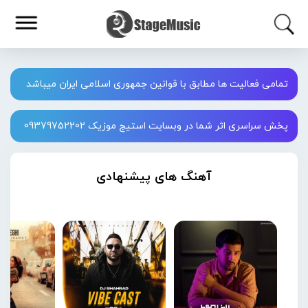
تمامی فعالیت ها مطابق با قوانین جمهوری اسلامی ایران میباشد
پخش سراسری اثر شما در وبسایت استیج موزیک 09379752202
آهنگ های پیشنهادی