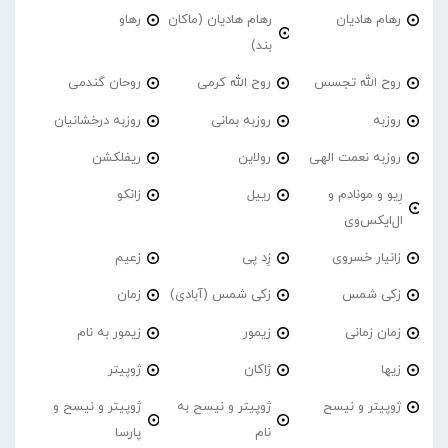
رهام هادیان
رهام هادیان (ماکان
رهاو
بند)
روح الله تجسس
روح الله کرمی
روحان گندمی
روزبه
روزبه بمانی
روزبه درخشانیان
روزبه نعمت الهی
رولاین
ریفلکشن
رِیو و مونادم و
رییل
زانکو
ال‌ایکس‌وی
زانیار خسروی
زِد پی
زعیم
زکی شمس
زکی شمس (آبادی)
زمان
زمان زمانی
زیمور
زیمور به نام
زیها
ژاکان
ژوپیتر
ژوپیتر و نیسح
ژوپیتر و نیسح به
ژوپیتر و نیسح و
نام
پارسا