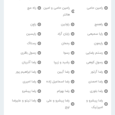
رامین حامی
رامین حامی و امین
راه مج
هانتر
راهمج
راوتین
راوِن
رایا سمیعی
رایان آراد
رایسین
رایمون
رحمان
رستاک
رستم رضایی
رسوا
رسول باقری
رسول کوهی
رشید و زیپا
رضا آذریان
رضا آرتور
رضا آیین
رضا ابراهیم پور
رضا احمدی
رضا اسماعیل زاده
رضا امیری
رضا بلوری
رضا بهرام
رضا پیشرو
رضا پیشرو و
رضا پیشرو و علی
رضا تیتو و علیرضا
امیرتیک
اوج