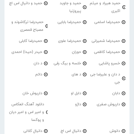
حمید هیراد و میثم
حمید و جاوید
حمید و دانیال اس اچ
اکبری
پیروزنیا
حمیدرضا اسلمی
حمیدرضا بابایی
حمیدرضا ترکاشوند و
مصباح قمصری
حمیدرضا شمیرانی
حمیدرضا علوی
حمیدرضا کابلی
حمیدرضا کاظمی
حوران
حیدر (حیدا) احمدی
خسرو پاشایی
خلسه و بیگ رفی
د دان
د دان و علیرضا جی
د های
دائم
جی
دابان
دابل او
داریوش خان
داریوش صفری
داژو
دانلود آهنگ انعکاس
و امیر اس و امیر دیان
و پوکسا
دانوش
دانیال اس اچ
دانیال کلالی