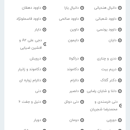
دانیال هندیانی
دانیال یارا
داوود دهقان
داوود شعبانی
داوود صالحی
داوود قاسملونژاد
داوود یونسی
داوین
دایار
دایان
دایمون
دجی علی A2 و
افشین ضیایی
ددی و چناری
دراکولا
درویش
دریم بیت
دکاموند
دکاموند و زانیار
دکتر گلاک
دلارام
دلارام زواره ای
دلتا و شایان رضایی
دلصیر
دنی
دنی خرسندی و
دنی دوئل
دنیل و جفت 6
محمدرضا شجریان
دورچی
دومان
دویار