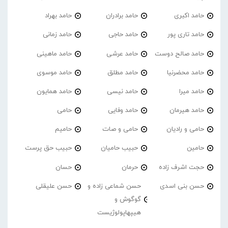
حامد اکبری
حامد برادران
حامد بهراد
حامد تاری پور
حامد حاجی
حامد زمانی
حامد صالح دوست
حامد عرشی
حامد ماهینی
حامد محضرنیا
حامد مطلق
حامد موسوی
حامد میرا
حامد نیسی
حامد همایون
حامد هیرمان
حامد وفایی
حامی
حامی و رادیان
حامی و صات
حامیم
حامین
حبیب حامیان
حبیب حق پرست
حجت اشرف زاده
حرمان
حسان
حسن بنی اسدی
حسن شماعی زاده و
حسن علیقلی
گوگوش و
هیپهاپولوژیست