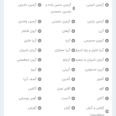
آرمین امینی
آرمین حسن زاده و
آرمین دادرس
یاسین محمدی
آرمین زارعی
آرمین نصرتی
آرمین واحدی
آرن
آرهان
آرون افشار
آروین صمیمی
آریا
آریا خلیل
آریا خلیل و پاپا شیراز
آریا عصاران
آریان شیران
آریان شیران و تبعید
آریانو
آرین ابراهیمی
آرین استواری
آرینی
آریو
آشور
آشین
آصف آریا
آفو
آقای اصل
آکاس
آکای
آنست
آهیر یوسفی
آواس و آرش
آوان
آویش
سولویست