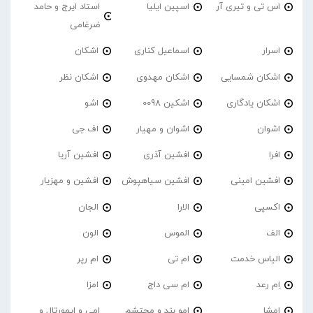
اس تی و تیری آر
اسپین ایلیا
استاد ایرج و حامد
ضرغامی
اسرار
اسماعیل کناری
اشکان
اشکان شمسایی
اشکان مهدوی
اشکان نظر
اشکان یادگاری
اشکین 0098
اشو
اشوان
اشوان و مهیار
اف جی
افرا
افشین آذری
افشین آریا
افشین امینی
افشین سیاهپوش
افشین و مهزیار
اکسپی
الارا
الجان
الف
الموس
الون
الیاس خدمت
ام تی
ام رپر
اِم رعد
ام سی داج
امزا
اِمشا
امو بند و محتشم
امی و ایمورتال و