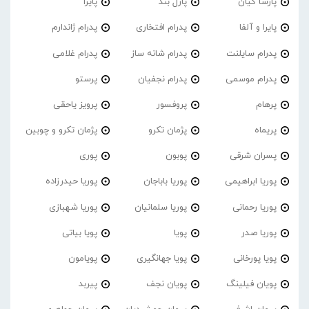
پارسا کیان
پازل بند
پایرا
پایرا و آلفا
پدرام افتخاری
پدرام ژاندارم
پدرام‌ سایلنت
پدرام شانه ساز
پدرام غلامی
پدرام موسمی
پدرام نجفیان
پرستو
پرهام
پروفسور
پرویز یاحقی
پریماه
پژمان تکرو
پژمان تکرو و چوبین
پسران شرقی
پوبون
پوری
پوریا ابراهیمی
پوریا باباجان
پوریا حیدرزاده
پوریا رحمانی
پوریا سلمانیان
پوریا شهبازی
پوریا صدر
پویا
پویا بیاتی
پویا پورخانی
پویا جهانگیری
پویامون
پویان فیلینگ
پویان نجف
پیربد