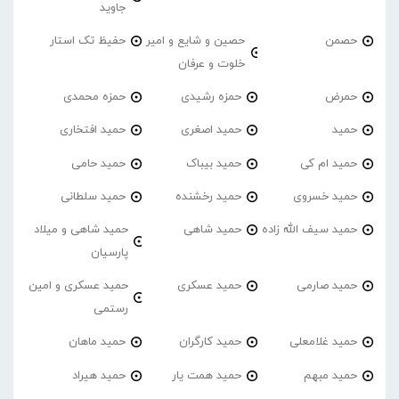
جاوید
حصمن
حصین و شایع و امیر
حفیظ تک استار
خلوت و عرفان
حمرض
حمزه رشیدی
حمزه محمدی
حمید
حمید اصغری
حمید افتخاری
حمید ام کی
حمید بیباک
حمید حامی
حمید خسروی
حمید رخشنده
حمید سلطانی
حمید سیف الله زاده
حمید شاهی
حمید شاهی و میلاد
پارسیان
حمید صارمی
حمید عسکری
حمید عسکری و امین
رستمی
حمید غلامعلی
حمید کارگران
حمید ماهان
حمید مبهم
حمید همت یار
حمید هیراد