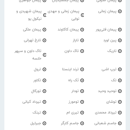
پیمان اشرفی
پیمان جمشیدیان
پیمان جواهری
پیمان زمانی
پیمان زمانی و مهدی
پیمان شهیدی و
نوابی
نیکول یو
پیمان قلی‌پور
پیمان کاکاوند
پیمان ملکی
پین لورد
تاراز
تارخ تهرانی
تاریک
تاک داون
تاک داون و سپهر
خلسه
ترپ اشی
ترند اینستا
ترول
تک
تَک راه
تکاور
توحید وحید
تودار
تورکال
توشای
تومورز
تیرداد کیانی
تیرداد محمدی
تیری ام
تینک
جاسم شعبانی
جاسم کارگر
جبرئیل