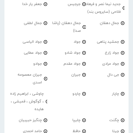
جدید نیما نصر و فرهاد
جرجیس
جعفر یار خدا
فلاحی (سایروس بند)
جمال دهقان
جمال دهقان (پاشا
جمال لطفی
صدا)
جمشید پناهی
جواد
جواد الیاسی
جواد زارع
جواد شادو
جواد عطایی
جواد مرادی
جواد مقدم
جوادو
جی دال
جیران
جیران معصومه
اسدی
چاپار
چاردو
چاوشی ، ابراهیم زاده
، گوگوش ، قمیشی ،
هایده
چگنت
چلیپا
چنگیز حبیبیان
چیتا
حافظ
حامد احمدی