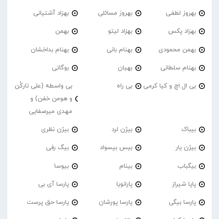
بهروز لطفی
بهروز مسائلی
بهزاد آشتیانی
بهزاد پکس
بهزاد لیتو
بهمن
بهمن محمودی
بهنام بانی
بهنام بداخشان
بهنام سلطانی
بهیان
بوگاتی
بی ال اچ و کیا کرمی
بی راه
بی واسطه (علی تارکُن
و هومن خفن) و
مهدی میرصفایی
بیباک
بیژن لرد
بیژن نظری
بیژن یار
بیس بیسواد
بیگ رفی
بیگباب
بینام
بیوسا
پاپا شیراز
پارانویا
پارسا آی بی
پارسا بیگی
پارسا پورشان
پارسا حق پرست