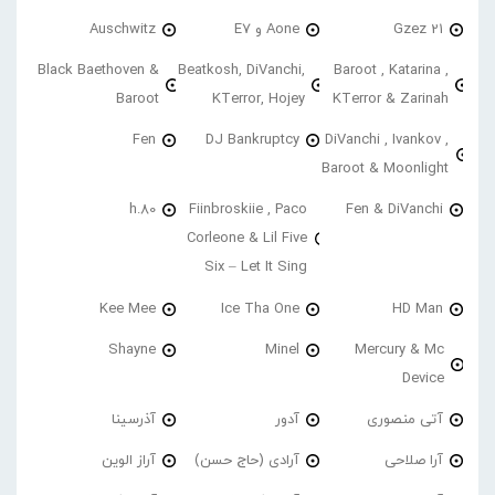
21 Gzez
Aone و E7
Auschwitz
Black Baethoven &
Beatkosh, DiVanchi,
Baroot , Katarina ,
Baroot
KTerror, Hojey
KTerror & Zarinah
Fen
DJ Bankruptcy
DiVanchi , Ivankov ,
Baroot & Moonlight
h.80
Fiinbroskiie , Paco
Fen & DiVanchi
Corleone & Lil Five
Six – Let It Sing
Kee Mee
Ice Tha One
HD Man
Shayne
Minel
Mercury & Mc
Device
آتی منصوری
آدور
آذرسینا
آرا صلاحی
آرادی (حاج حسن)
آراز الوین