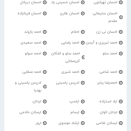
احسان تهرانچی
احسان حسینی راد
احسان دریادل
احسان سلیمانی
احسان طاری
احسان قربانزاده
مقدم
احسان نی زن
احلام
احمد بازوند
احمد تبریزی و آرسن
احمد‌ رضایی
احمد سعیدی
احمد سلو
احمد سلو و اشکان
احمد سولو
کریمخانی
احمد شامی
احمد شیری
احمد صفایی
احمدرضا پذیر
ادریس یاسینی
ادریس یاسینی و
بهنیا
اراد اسدزاده
اراسپ
اردلان
اردلان لاوان
ارسام
ارسلان خادمی
ارسلان غلامی
ارشاد موسوی
ارور