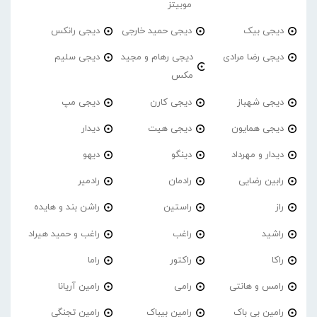
موبیتز
دیجی بیک
دیجی حمید خارجی
دیجی رانکس
دیجی رضا مرادی
دیجی رهام و مجید
دیجی سلیم
مکس
دیجی شهباز
دیجی کارن
دیجی مپ
دیجی همایون
دیجی هیت
دیدار
دیدار و مهرداد
دینگو
دیهو
رابین رضایی
رادمان
رادمیر
راز
راستین
راشن بند و هایده
راشید
راغب
راغب و حمید هیراد
راکا
راکتور
راما
رامس و هانتی
رامی
رامین آریانا
رامین بی باک
رامین بیباک
رامین تجنگی