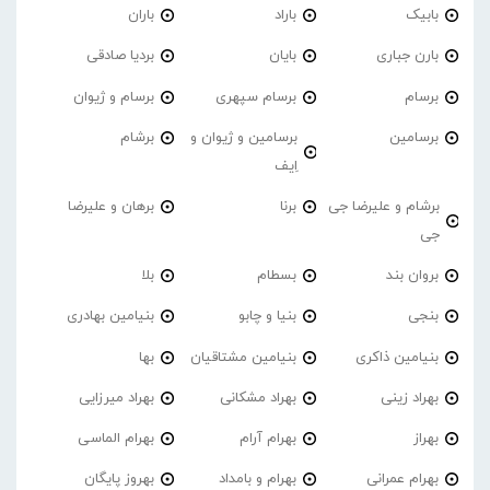
بابیک
باراد
باران
بارن جباری
بایان
بردیا صادقی
برسام
برسام سپهری
برسام و ژیوان
برسامین
برسامین و ژیوان و
برشام
اِیف
برشام و علیرضا جی
برنا
برهان و علیرضا
جی
بروان بند
بسطام
بلا
بنجی
بنیا و چابو
بنیامین بهادری
بنیامین ذاکری
بنیامین مشتاقیان
بها
بهراد زینی
بهراد مشکانی
بهراد میرزایی
بهراز
بهرام آرام
بهرام الماسی
بهرام عمرانی
بهرام و بامداد
بهروز پایگان