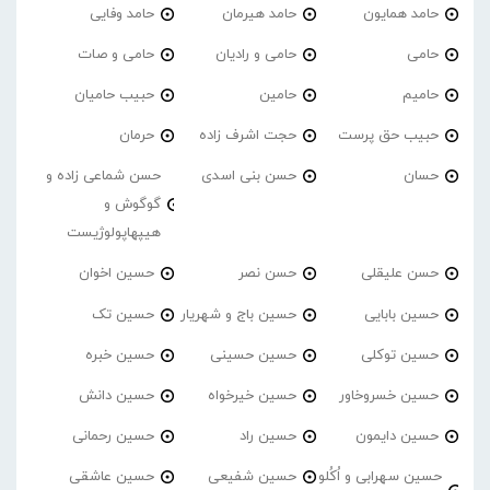
حامد همایون
حامد هیرمان
حامد وفایی
حامی
حامی و رادیان
حامی و صات
حامیم
حامین
حبیب حامیان
حبیب حق پرست
حجت اشرف زاده
حرمان
حسان
حسن بنی اسدی
حسن شماعی زاده و
گوگوش و
هیپهاپولوژیست
حسن علیقلی
حسن نصر
حسین اخوان
حسین بابایی
حسین باج و شهریار
حسین تک
حسین توکلی
حسین حسینی
حسین خبره
حسین خسروخاور
حسین خیرخواه
حسین دانش
حسین دایمون
حسین راد
حسین رحمانی
حسین سهرابی و اُکُلو
حسین شفیعی
حسین عاشقی