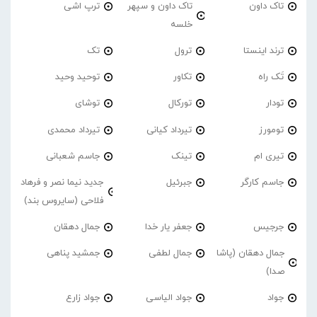
تاک داون
تاک داون و سپهر
ترپ اشی
خلسه
ترند اینستا
ترول
تک
تَک راه
تکاور
توحید وحید
تودار
تورکال
توشای
تومورز
تیرداد کیانی
تیرداد محمدی
تیری ام
تینک
جاسم شعبانی
جاسم کارگر
جبرئیل
جدید نیما نصر و فرهاد
فلاحی (سایروس بند)
جرجیس
جعفر یار خدا
جمال دهقان
جمال دهقان (پاشا
جمال لطفی
جمشید پناهی
صدا)
جواد
جواد الیاسی
جواد زارع