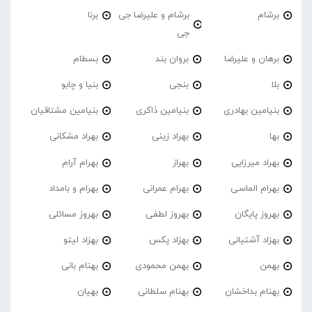
برشام
برشام و علیرضا جی
برنا
جی
برهان و علیرضا
بروان بند
بسطام
بلا
بنجی
بنیا و چابو
بنیامین بهادری
بنیامین ذاکری
بنیامین مشتاقیان
بها
بهراد زینی
بهراد مشکانی
بهراد میرزایی
بهراز
بهرام آرام
بهرام الماسی
بهرام عمرانی
بهرام و بامداد
بهروز پایگان
بهروز لطفی
بهروز مسائلی
بهزاد آشتیانی
بهزاد پکس
بهزاد لیتو
بهمن
بهمن محمودی
بهنام بانی
بهنام بداخشان
بهنام سلطانی
بهیان