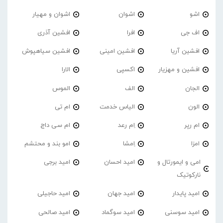
اشو
اشوان
اشوان و مهیار
اف جی
افرا
افشین آذری
افشین آریا
افشین امینی
افشین سیاهپوش
افشین و مهزیار
اکسپی
الارا
الجان
الف
الموس
الون
الیاس خدمت
ام تی
ام رپر
اِم رعد
ام سی داج
امزا
اِمشا
امو بند و محتشم
امی و ایمورتال و
امید احسان
امید برجی
نارکوتیک
امید پایدار
امید جهان
امید حاجیلی
امید سوسنی
امید سوگماد
امید صالحی