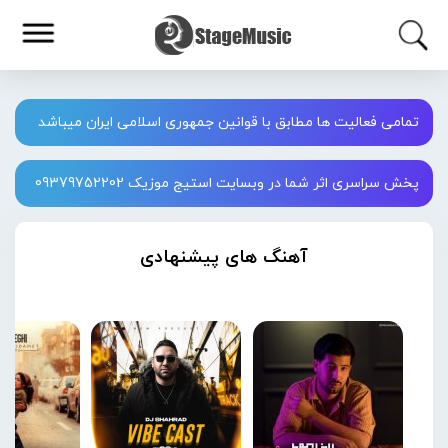
تمامی فعالیت ها مطابق با قوانین جمهوری اسلامی ایران میباشد
پخش سراسری اثر شما در وبسایت استیج موزیک 09379752202
آهنگ های پیشنهادی