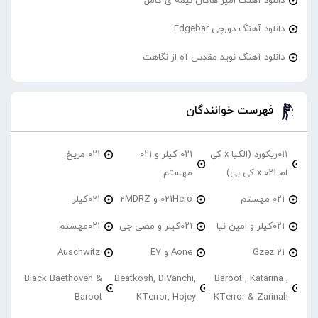
دانلود آهنگ امیر هاکان نیمه ی کامل
دانلود آهنگ دورچی Edgebar
دانلود آهنگ نوید مقدس آه از نگاهت
فهرست خوانندگان
۰۱۱ریکورد (الکیا x کی
۰۲۱ کیلر و ۰۲۱
۰۲۱ مریخ
ام ۰۲۱ x کی بی)
مهستم
۰۲۱ مهستم
021Hero و 2MDRZ
021کیلر
۰۲۱کیلر و امین نیا
۰۲۱کیلر و مصی جی
۰۲۱مهستم
21 Gzez
Aone و E7
Auschwitz
Black Baethoven &
Beatkosh, DiVanchi,
Baroot , Katarina ,
Baroot
KTerror, Hojey
KTerror & Zarinah