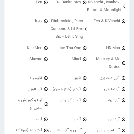
Fen
DJ Bankruptcy
DiVanchi , Ivankov ,
Baroot & Moonlight
h.80
Fiinbroskiie , Paco
Fen & DiVanchi
Corleone & Lil Five
Six – Let It Sing
Kee Mee
Ice Tha One
HD Man
Shayne
Minel
Mercury & Mc
Device
آتی منصوری
آدور
آذرسینا
آرا صلاحی
آرادی (حاج حسن)
آراز الوین
آران براتی
آرتا و کوروش
آرتا و کوروش و
سمی لو
آرت‌من
آرتن
آرتو
آرسام سهرابی
آرسن و آتی منصوری
آرش 13 (نورالله)