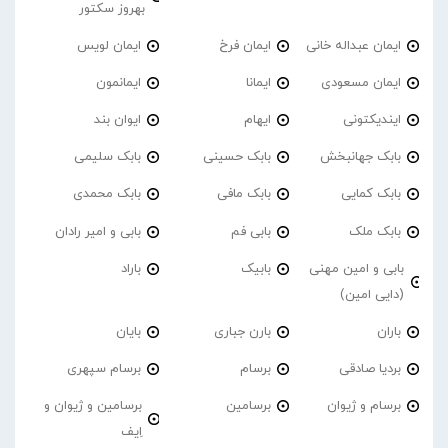
بهروز سکتور
ایمان عبداله خانی
ایمان فرخ
ایمان لویس
ایمان مسعودی
ایمانا
ایمانمون
ایندیکتونی
ایهام
ایوان بند
بابک جهانبخش
بابک حسینی
بابک سلیمی
بابک کمایی
بابک مافی
بابک محمدی
بابک ملک
بابی فم
بابی و امیر رادان
بابی و امین مهنی
بابیک
باراد
(دایی امین)
باران
بارن جباری
بایان
بردیا صادقی
برسام
برسام سپهری
برسام و ژیوان
برسامین
برسامین و ژیوان و
اِیف