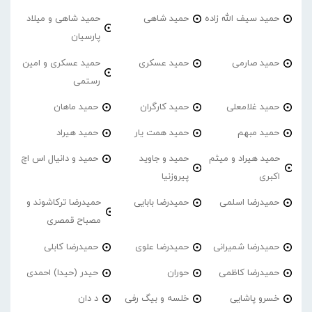
حمید سیف الله زاده
حمید شاهی
حمید شاهی و میلاد
پارسیان
حمید صارمی
حمید عسکری
حمید عسکری و امین
رستمی
حمید غلامعلی
حمید کارگران
حمید ماهان
حمید مبهم
حمید همت یار
حمید هیراد
حمید هیراد و میثم
حمید و جاوید
حمید و دانیال اس اچ
اکبری
پیروزنیا
حمیدرضا اسلمی
حمیدرضا بابایی
حمیدرضا ترکاشوند و
مصباح قمصری
حمیدرضا شمیرانی
حمیدرضا علوی
حمیدرضا کابلی
حمیدرضا کاظمی
حوران
حیدر (حیدا) احمدی
خسرو پاشایی
خلسه و بیگ رفی
د دان