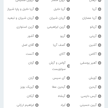
آرهان
آرون افشار
آروین صمیمی
آریا
آریا خلیل
آریا خلیل و پاپا شیراز
آریا عصاران
آریان شیران
آریان شیران و تبعید
آریانو
آرین ابراهیمی
آرین استواری
آرینی
آریو
آشور
آشین
آصف آریا
آقای اصل
آکاس
آکای
آنست
آهیر یوسفی
آواس و آرش
آوان
سولویست
آویش
آی سیس
آیان
آیدین
آیدین عطا
آیریک بویز
آیس دارسی
آیشاه
آیکان
آیین حسینی
اَبراد
ابراهیم ارزانی