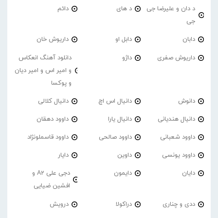
د دان و علیرضا جی
د های
دائم
جی
دابان
دابل او
داریوش خان
داریوش صفری
داژو
دانلود آهنگ انعکاس
و امیر اس و امیر دیان
و پوکسا
دانوش
دانیال اس اچ
دانیال کلالی
دانیال هندیانی
دانیال یارا
داوود دهقان
داوود شعبانی
داوود صالحی
داوود قاسملونژاد
داوود یونسی
داوین
دایار
دایان
دایمون
دجی علی A2 و
افشین ضیایی
ددی و چناری
دراکولا
درویش