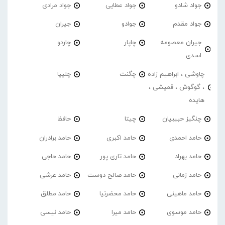
جواد شادو
جواد عطایی
جواد مرادی
جواد مقدم
جوادو
جیران
جیران معصومه
چاپار
چاردو
اسدی
چاوشی ، ابراهیم زاده
چگنت
چلیپا
، گوگوش ، قمیشی ،
هایده
چنگیز حبیبیان
چیتا
حافظ
حامد احمدی
حامد اکبری
حامد برادران
حامد بهراد
حامد تاری پور
حامد حاجی
حامد زمانی
حامد صالح دوست
حامد عرشی
حامد ماهینی
حامد محضرنیا
حامد مطلق
حامد موسوی
حامد میرا
حامد نیسی