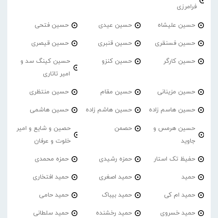
فرامرزی
حسین علیشاه
حسین عیدی
حسین فتحی
حسین فسنقری
حسین قنبری
حسین قیصری
حسین کارگر
حسین کنزو
حسین کینگ سد و
امیر تاتاری
حسین مزینانی
حسین مقام
حسین منتظری
حسین هاسم زاده
حسین هاشم زاده
حسین هاشمی
حسین هرمس و
حصمن
حصین و شایع و امیر
جاوید
خلوت و عرفان
حفیظ تک استار
حمزه رشیدی
حمزه محمدی
حمید
حمید اصغری
حمید افتخاری
حمید ام کی
حمید بیباک
حمید حامی
حمید خسروی
حمید رخشنده
حمید سلطانی