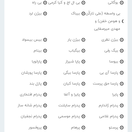
بوگاتی
بی ال اچ و کیا کرمی
بی راه
بی واسطه (علی تارکُن
بیباک
بیژن لرد
و هومن خفن) و
مهدی میرصفایی
بیژن نظری
بیژن یار
بیس بیسواد
بیگ رفی
بیگباب
بینام
بیوسا
پاپا شیراز
پارانویا
پارسا آی بی
پارسا بیگی
پارسا پورشان
پارسا حق پرست
پارسا کیان
پازل بند
پایرا
پایرا و آلفا
پدرام افتخاری
پدرام ژاندارم
پدرام‌ سایلنت
پدرام شانه ساز
پدرام غلامی
پدرام موسمی
پدرام نجفیان
پرستو
پرهام
پروفسور