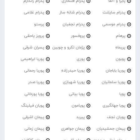
پایرا و آلفا
پدرام افتخاری
پدرام ژاندارم
پدرام‌ سایلنت
پدرام شانه ساز
پدرام غلامی
پدرام موسمی
پدرام نجفیان
پرستو
پرهام
پروفسور
پرویز یاحقی
پریماه
پژمان تکرو و چوبین
پسران شرقی
پوبون
پوری
پوریا ابراهیمی
پوریا باباجان
پوریا حیدرزاده
پوریا رحمانی
پوریا سلمانیان
پوریا شهبازی
پوریا صدر
پویا
پویا بیاتی
پویا پورخانی
پویا جهانگیری
پویامون
پویان فیلینگ
پویان نجف
پیربد
پیمان اشرفی
پیمان جمشیدیان
پیمان جواهری
پیمان زمانی