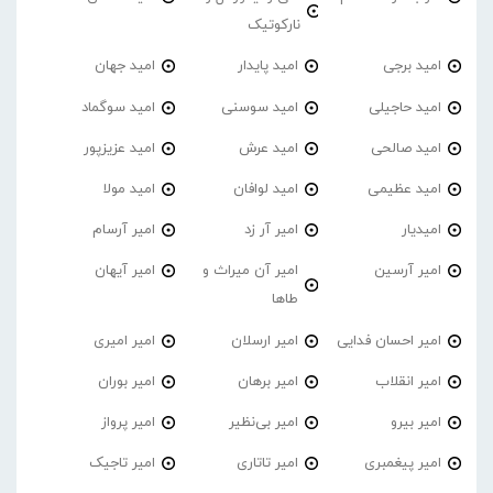
نارکوتیک
امید برجی
امید پایدار
امید جهان
امید حاجیلی
امید سوسنی
امید سوگماد
امید صالحی
امید عرش
امید عزیزپور
امید عظیمی
امید لوافان
امید مولا
امیدیار
امیر آر زد
امیر آرسام
امیر آرسین
امیر آن میراث و
امیر آیهان
طاها
امیر احسان فدایی
امیر ارسلان
امیر امیری
امیر انقلاب
امیر برهان
امیر‌ بوران
امیر بیرو
امیر بی‌نظیر
امیر پرواز
امیر پیغمبری
امیر تاتاری
امیر تاجیک