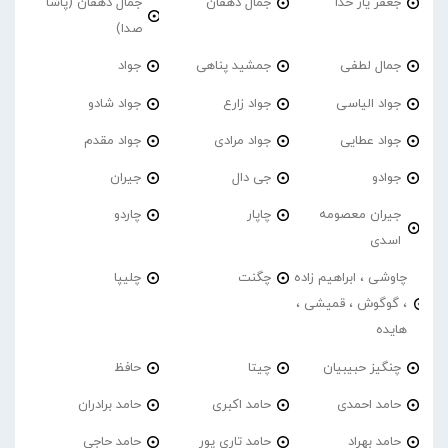
جعفر یار خدا
جمال دهقان
جمال دهقان (پاشا
صدا)
جمال لطفی
جمشید پناهی
جواد
جواد الیاسی
جواد زارع
جواد شادو
جواد عطایی
جواد مرادی
جواد مقدم
جوادو
جی دال
جیران
جیران معصومه
چاپار
چاردو
اسدی
چاوشی ، ابراهیم زاده
چگنت
چلیپا
، گوگوش ، قمیشی ،
هایده
چنگیز حبیبیان
چیتا
حافظ
حامد احمدی
حامد اکبری
حامد برادران
حامد بهراد
حامد تاری پور
حامد حاجی