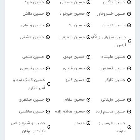
حسین توکلی
حسین حسینی
حسین خبره
حسین خسروخاور
حسین خیرخواه
حسین دانش
حسین دایمون
حسین راد
حسین رحمانی
حسین سهرابی و اُکُلو
حسین شفیعی
حسین عاشقی
فرامرزی
حسین علیشاه
حسین عیدی
حسین فتحی
حسین فسنقری
حسین قنبری
حسین قیصری
حسین کارگر
حسین کنزو
حسین کینگ سد و
امیر تاتاری
حسین مزینانی
حسین مقام
حسین منتظری
حسین هاسم زاده
حسین هاشم زاده
حسین هاشمی
حسین هرمس و
حصمن
حصین و شایع و امیر
جاوید
خلوت و عرفان