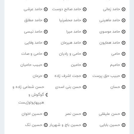
حامد زمانی
حامد صالح دوست
حامد عرشی
حامد ماهینی
حامد محضرنیا
حامد مطلق
حامد موسوی
حامد میرا
حامد نیسی
حامد همایون
حامد هیرمان
حامد وفایی
حامی
حامی و رادیان
حامی و صات
حامیم
حامین
حبیب حامیان
حبیب حق پرست
حجت اشرف زاده
حرمان
حسان
حسن بنی اسدی
حسن شماعی زاده و
گوگوش و
هیپهاپولوژیست
حسن علیقلی
حسن نصر
حسین اخوان
حسین بابایی
حسین باج و شهریار
حسین تک