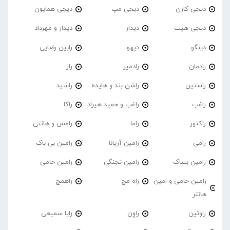
دیجی کارن
دیجی مپ
دیجی همایون
دیجی هیت
دیدار
دیدار و مهرداد
دینگو
دیهو
رابین رضایی
رادمان
رادمیر
راز
راستین
راشن بند و هایده
راشید
راغب
راغب و حمید هیراد
راکا
راکتور
راما
رامس و هانتی
رامی
رامین آریانا
رامین بی باک
رامین بیباک
رامین تجنگی
رامین حامی
رامین حامی و امین
راه مج
راهمج
هانتر
راوتین
راوِن
رایا سمیعی