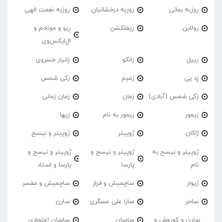
روزبه بمانی
روزبه درخشانیان
روزبه نعمت الهی
رولاین
ریفلکشن
رِیو و مونادم و
ال‌ایکس‌وی
رییل
زانکو
زانیار خسروی
زِد پی
زعیم
زکی شمس
زکی شمس (آبادی)
زمان
زمان زمانی
زیمور
زیمور به نام
زیها
ژاکان
ژوپیتر
ژوپیتر و نیسح
ژوپیتر و نیسح به
ژوپیتر و نیسح و
ژوپیتر و نیسح و
نام
پارسا
پارسا و استاد
ژیوار
ساچمیش و فراز
ساچمیش و مفسر
ساحر
سارا علی عسگری
سارن
سارن و کوروش و
ساسان
ساسان اعتمادی