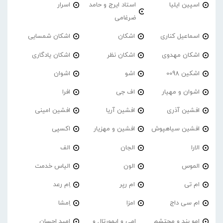
اسپین ایلیا
استاد ایرج و حامد
اسرار
ضرغامی
اسماعیل کناری
اشکان
اشکان شمسایی
اشکان مهدوی
اشکان نظر
اشکان یادگاری
اشکین 0098
اشو
اشوان
اشوان و مهیار
اف جی
افرا
افشین آذری
افشین آریا
افشین امینی
افشین سیاهپوش
افشین و مهزیار
اکسپی
الارا
الجان
الف
الموس
الون
الیاس خدمت
ام تی
ام رپر
اِم رعد
ام سی داج
امزا
اِمشا
امو بند و محتشم
امی و ایمورتال و
امید احسان