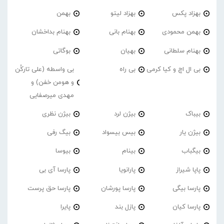
بهزاد پکس
بهزاد لیتو
بهمن
بهمن محمودی
بهنام بانی
بهنام بداخشان
بهنام سلطانی
بهیان
بوگاتی
بی ال اچ و کیا کرمی
بی راه
بی واسطه (علی تارکُن
و هومن خفن) و
مهدی میرصفایی
بیباک
بیژن لرد
بیژن نظری
بیژن یار
بیس بیسواد
بیگ رفی
بیگباب
بینام
بیوسا
پاپا شیراز
پارانویا
پارسا آی بی
پارسا بیگی
پارسا پورشان
پارسا حق پرست
پارسا کیان
پازل بند
پایرا