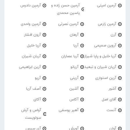
آرمین امینی
آرمین حسن زاده و
آرمین دادرس
یاسین محمدی
آرمین زارعی
آرمین نصرتی
آرمین واحدی
آرن
آرهان
آرون افشار
آروین صمیمی
آریا
آریا خلیل
آریا خلیل و پاپا شیراز
آریا عصاران
آریان شیران
آریان شیران و تبعید
آریانو
آرین ابراهیمی
آرین استواری
آرینی
آریو
آشور
آشین
آصف آریا
آقای اصل
آکاس
آکای
آنست
آهیر یوسفی
آواس و آرش
سولویست
آوان
آویش
آی سیس