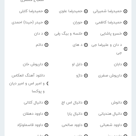
حمیدرضا شمیرانی
حمیدرضا علوی
حمیدرضا کابلی
حمیدرضا کاظمی
حوران
حیدر (حیدا) احمدی
خسرو پاشایی
خلسه و بیگ رفی
د دان
د دان و علیرضا جی
د های
دائم
جی
دابان
دابل او
داریوش خان
داریوش صفری
داژو
دانلود آهنگ انعکاس
و امیر اس و امیر دیان
و پوکسا
دانوش
دانیال اس اچ
دانیال کلالی
دانیال هندیانی
دانیال یارا
داوود دهقان
داوود شعبانی
داوود صالحی
داوود قاسملونژاد