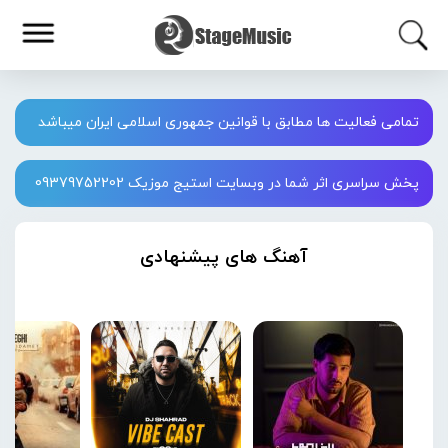
تمامی فعالیت ها مطابق با قوانین جمهوری اسلامی ایران میباشد
پخش سراسری اثر شما در وبسایت استیج موزیک 09379752202
آهنگ های پیشنهادی