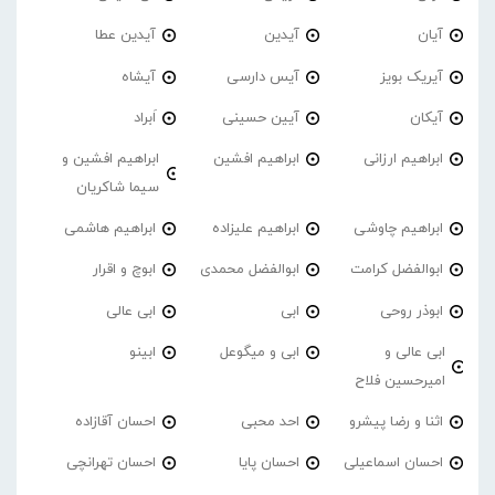
آیان
آیدین
آیدین عطا
آیریک بویز
آیس دارسی
آیشاه
آیکان
آیین حسینی
اَبراد
ابراهیم ارزانی
ابراهیم افشین
ابراهیم افشین و
سیما شاکریان
ابراهیم چاوشی
ابراهیم علیزاده
ابراهیم هاشمی
ابوالفضل کرامت
ابوالفضل محمدی
ابوچ و اقرار
ابوذر روحی
ابی
ابی عالی
ابی عالی و
ابی و میگوعل
ابینو
امیرحسین فلاح
اثنا و رضا پیشرو
احد محبی
احسان آقازاده
احسان اسماعیلی
احسان پایا
احسان تهرانچی