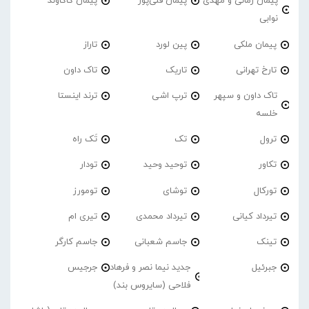
پیمان زمانی و مهدی
پیمان قلی‌پور
پیمان کاکاوند
نوابی
پیمان ملکی
پین لورد
تاراز
تارخ تهرانی
تاریک
تاک داون
تاک داون و سپهر
ترپ اشی
ترند اینستا
خلسه
ترول
تک
تَک راه
تکاور
توحید وحید
تودار
تورکال
توشای
تومورز
تیرداد کیانی
تیرداد محمدی
تیری ام
تینک
جاسم شعبانی
جاسم کارگر
جبرئیل
جدید نیما نصر و فرهاد
جرجیس
فلاحی (سایروس بند)