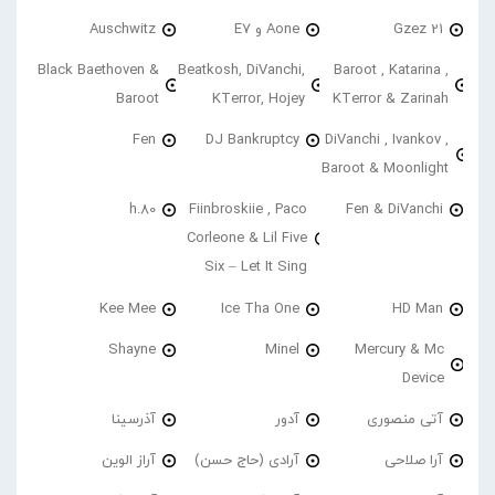
21 Gzez
Aone و E7
Auschwitz
Black Baethoven &
Beatkosh, DiVanchi,
Baroot , Katarina ,
Baroot
KTerror, Hojey
KTerror & Zarinah
Fen
DJ Bankruptcy
DiVanchi , Ivankov ,
Baroot & Moonlight
h.80
Fiinbroskiie , Paco
Fen & DiVanchi
Corleone & Lil Five
Six – Let It Sing
Kee Mee
Ice Tha One
HD Man
Shayne
Minel
Mercury & Mc
Device
آتی منصوری
آدور
آذرسینا
آرا صلاحی
آرادی (حاج حسن)
آراز الوین