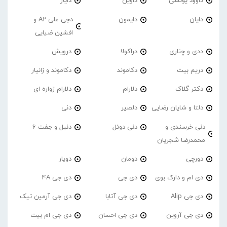
داوود یونسی
داوین
دایار
دایان
دایمون
دجی علی A2 و
افشین ضیایی
ددی و چناری
دراکولا
درویش
دریم بیت
دکاموند
دکاموند و زانیار
دکتر گلاک
دلارام
دلارام زواره ای
دلتا و شایان رضایی
دلصیر
دنی
دنی خرسندی و
دنی دوئل
دنیل و جفت 6
محمدرضا شجریان
دورچی
دومان
دویار
دی ام و دارک بوی
دی جی
دی جی 4A
دی جی Alip
دی جی آتابا
دی جی آرمین تیک
دی جی آروین
دی جی احسان
دی جی ام بیت