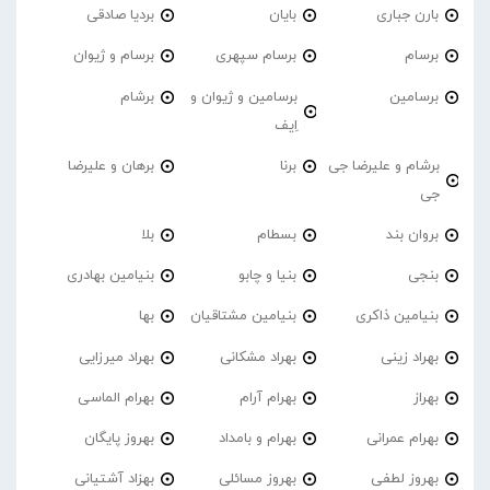
بارن جباری
بایان
بردیا صادقی
برسام
برسام سپهری
برسام و ژیوان
برسامین
برسامین و ژیوان و
برشام
اِیف
برشام و علیرضا جی
برنا
برهان و علیرضا
جی
بروان بند
بسطام
بلا
بنجی
بنیا و چابو
بنیامین بهادری
بنیامین ذاکری
بنیامین مشتاقیان
بها
بهراد زینی
بهراد مشکانی
بهراد میرزایی
بهراز
بهرام آرام
بهرام الماسی
بهرام عمرانی
بهرام و بامداد
بهروز پایگان
بهروز لطفی
بهروز مسائلی
بهزاد آشتیانی