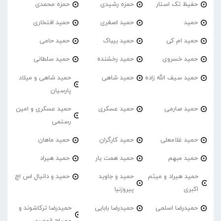
حفیظ تک استار
حمزه رشیدی
حمزه محمدی
حمید
حمید اصغری
حمید افتخاری
حمید ام کی
حمید بیباک
حمید حامی
حمید خسروی
حمید رخشنده
حمید سلطانی
حمید سیف الله زاده
حمید شاهی
حمید شاهی و میلاد
پارسیان
حمید صارمی
حمید عسکری
حمید عسکری و امین
رستمی
حمید غلامعلی
حمید کارگران
حمید ماهان
حمید مبهم
حمید همت یار
حمید هیراد
حمید هیراد و میثم
حمید و جاوید
حمید و دانیال اس اچ
اکبری
پیروزنیا
حمیدرضا اسلمی
حمیدرضا بابایی
حمیدرضا ترکاشوند و
مصباح قمصری