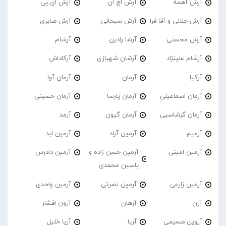
آرش آهمه
آرش اچ ان
آرش ای پی
آرش جلالی و آقا فرا
آرش سبحانی
آرش صابری
آرش محسنی
آرشا رادین
آرشام
آرشام علینژاد
آرشان شهبازی
آرکاداش
آرکیا
آرمان
آرمان آوا
آرمان اسماعیلی
آرمان پارسا
آرمان حسینی
آرمان گرشاسبی
آرمان گیون
آرمد
آرمیم
آرمین آراد
آرمین ابد
آرمین امینی
آرمین حسن زاده و
آرمین دادرس
یاسین محمدی
آرمین زارعی
آرمین نصرتی
آرمین واحدی
آرن
آرهان
آرون افشار
آروین صمیمی
آریا
آریا خلیل