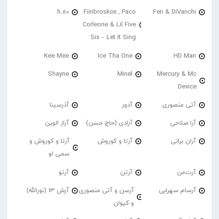
h.80
Fiinbroskiie , Paco
Fen & DiVanchi
Corleone & Lil Five
Six – Let It Sing
Kee Mee
Ice Tha One
HD Man
Shayne
Minel
Mercury & Mc
Device
آتی منصوری
آدور
آذرسینا
آرا صلاحی
آرادی (حاج حسن)
آراز الوین
آران براتی
آرتا و کوروش
آرتا و کوروش و
سمی لو
آرت‌من
آرتن
آرتو
آرسام سهرابی
آرسن و آتی منصوری
آرش 13 (نورالله)
و کیوان