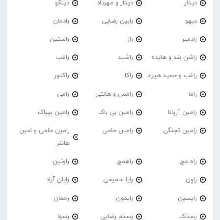
دیدار
دیدار و مهرداد
دینگو
دیهو
رابین رضایی
رادمان
رادمیر
راز
راستین
راشن بند و هایده
راشید
راغب
راغب و حمید هیراد
راکا
راکتور
راما
رامس و هانتی
رامی
رامین آریانا
رامین بی باک
رامین بیباک
رامین تجنگی
رامین حامی
رامین حامی و امین
هانتر
راه مج
راهمج
راوتین
راوِن
رایا سمیعی
رایان آراد
رایسین
رایمون
رحمان
رستاک
رستم رضایی
رسوا