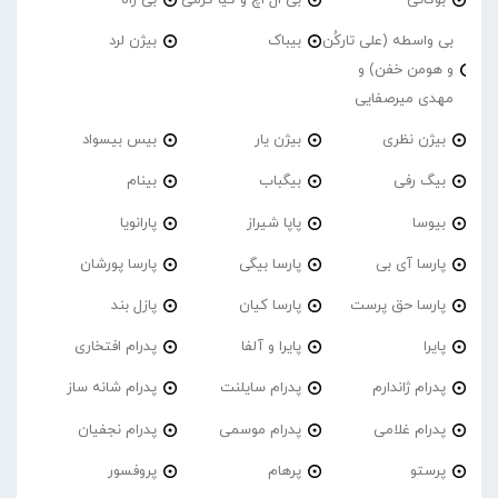
بی واسطه (علی تارکُن
بیباک
بیژن لرد
و هومن خفن) و
مهدی میرصفایی
بیژن نظری
بیژن یار
بیس بیسواد
بیگ رفی
بیگباب
بینام
بیوسا
پاپا شیراز
پارانویا
پارسا آی بی
پارسا بیگی
پارسا پورشان
پارسا حق پرست
پارسا کیان
پازل بند
پایرا
پایرا و آلفا
پدرام افتخاری
پدرام ژاندارم
پدرام‌ سایلنت
پدرام شانه ساز
پدرام غلامی
پدرام موسمی
پدرام نجفیان
پرستو
پرهام
پروفسور