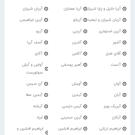
آریا خلیل و پاپا شیراز
آریا عصاران
آریان شیران
آریان شیران و تبعید
آریانو
آرین ابراهیمی
آرین استواری
آرینی
آریو
آشور
آشین
آصف آریا
آقای اصل
آکاس
آکای
آنست
آهیر یوسفی
آواس و آرش
سولویست
آوان
آویش
آی سیس
آیان
آیدین
آیدین عطا
آیریک بویز
آیس دارسی
آیشاه
آیکان
آیین حسینی
اَبراد
ابراهیم ارزانی
ابراهیم افشین
ابراهیم افشین و