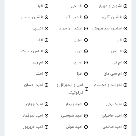
اشوان و مهیار
اف جی
افرا
افشین آذری
افشین آریا
افشین امینی
افشین سیاهپوش
افشین و مهزیار
اکسپی
الارا
الجان
الف
الموس
الون
الیاس خدمت
ام تی
ام رپر
اِم رعد
ام سی داج
امزا
اِمشا
امو بند و محتشم
امی و ایمورتال و
امید احسان
نارکوتیک
امید برجی
امید پایدار
امید جهان
امید حاجیلی
امید سوسنی
امید سوگماد
امید صالحی
امید عرش
امید عزیزپور