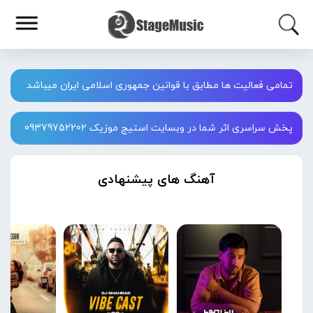
تمامی فعالیت ها مطابق با قوانین جمهوری اسلامی ایران میباشد
پخش سراسری اثر شما در وبسایت استیج موزیک 09379752202
آهنگ های پیشنهادی