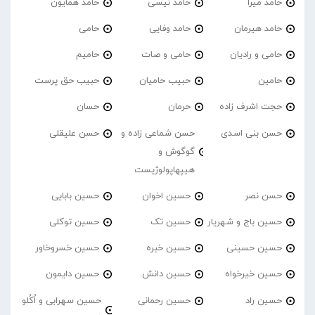
حامد میرا
حامد نیسی
حامد همایون
حامد هیرمان
حامد وفایی
حامی
حامی و رادیان
حامی و صات
حامیم
حامین
حبیب حامیان
حبیب حق پرست
حجت اشرف زاده
حرمان
حسان
حسن بنی اسدی
حسن شماعی زاده و
حسن علیقلی
گوگوش و
هیپهاپولوژیست
حسن نصر
حسین اخوان
حسین بابایی
حسین باج و شهریار
حسین تک
حسین توکلی
حسین حسینی
حسین خبره
حسین خسروخاور
حسین خیرخواه
حسین دانش
حسین دایمون
حسین راد
حسین رحمانی
حسین سهرابی و اُکُلو