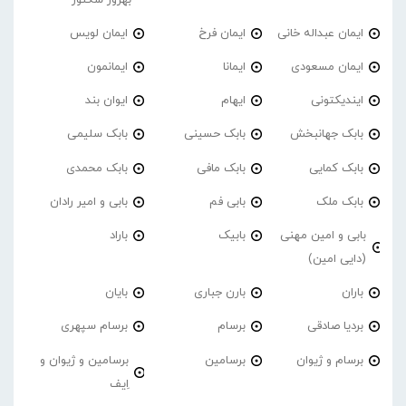
ایمان عبداله خانی
ایمان فرخ
ایمان لویس
ایمان مسعودی
ایمانا
ایمانمون
ایندیکتونی
ایهام
ایوان بند
بابک جهانبخش
بابک حسینی
بابک سلیمی
بابک کمایی
بابک مافی
بابک محمدی
بابک ملک
بابی فم
بابی و امیر رادان
بابی و امین مهنی
بابیک
باراد
(دایی امین)
باران
بارن جباری
بایان
بردیا صادقی
برسام
برسام سپهری
برسام و ژیوان
برسامین
برسامین و ژیوان و
اِیف