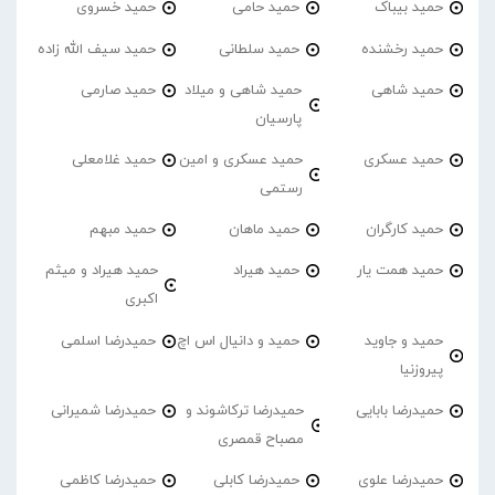
حمید بیباک
حمید حامی
حمید خسروی
حمید رخشنده
حمید سلطانی
حمید سیف الله زاده
حمید شاهی
حمید شاهی و میلاد
حمید صارمی
پارسیان
حمید عسکری
حمید عسکری و امین
حمید غلامعلی
رستمی
حمید کارگران
حمید ماهان
حمید مبهم
حمید همت یار
حمید هیراد
حمید هیراد و میثم
اکبری
حمید و جاوید
حمید و دانیال اس اچ
حمیدرضا اسلمی
پیروزنیا
حمیدرضا بابایی
حمیدرضا ترکاشوند و
حمیدرضا شمیرانی
مصباح قمصری
حمیدرضا علوی
حمیدرضا کابلی
حمیدرضا کاظمی