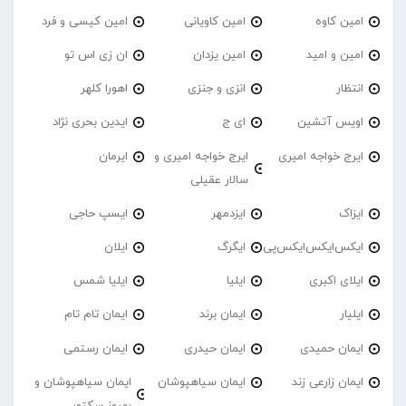
امین کاوه
امین کاویانی
امین کیسی و فرد
امین و امید
امین یزدان
ان زی اس تو
انتظار
انزی و جنزی
اهورا کلهر
اویس آتشین
ای ج
ایدین بحری نژاد
ایرج خواجه امیری
ایرج خواجه امیری و
ایرمان
سالار عقیلی
ایزاک
ایزدمهر
ایسپ حاجی
ایکس‌ایکس‌ایکس‌پی
ایگرگ
ایلان
ایلای اکبری
ایلیا
ایلیا شمس
ایلیار
ایمان برند
ایمان تام تام
ایمان حمیدی
ایمان حیدری
ایمان رستمی
ایمان زارعی زند
ایمان سیاهپوشان
ایمان سیاهپوشان و
بهروز سکتور