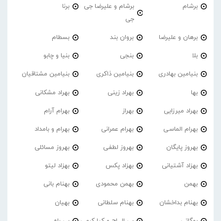
برشام
برشام و علیرضا جی
برنا
جی
برهان و علیرضا
بروان بند
بسطام
بلا
بنجی
بنیا و چابو
بنیامین بهادری
بنیامین ذاکری
بنیامین مشتاقیان
بها
بهراد زینی
بهراد مشکانی
بهراد میرزایی
بهراز
بهرام آرام
بهرام الماسی
بهرام عمرانی
بهرام و بامداد
بهروز پایگان
بهروز لطفی
بهروز مسائلی
بهزاد آشتیانی
بهزاد پکس
بهزاد لیتو
بهمن
بهمن محمودی
بهنام بانی
بهنام بداخشان
بهنام سلطانی
بهیان
بوگاتی
بی ال اچ و کیا کرمی
بی راه