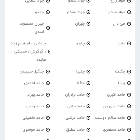
جواد زارع
جواد شادو
جواد عطایی
جواد مرادی
جواد مقدم
جوادو
جی دال
جیران
جیران معصومه
اسدی
چاپار
چاردو
چاوشی ، ابراهیم زاده
، گوگوش ، قمیشی ،
هایده
چگنت
چلیپا
چنگیز حبیبیان
چیتا
حافظ
حامد احمدی
حامد اکبری
حامد برادران
حامد بهراد
حامد تاری پور
حامد حاجی
حامد زمانی
حامد صالح دوست
حامد عرشی
حامد ماهینی
حامد محضرنیا
حامد مطلق
حامد موسوی