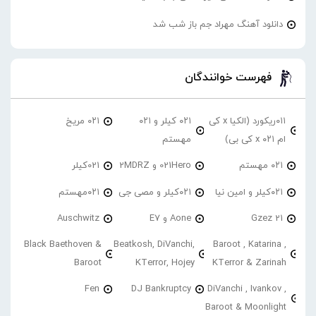
دانلود آهنگ مهراد جم باز شب شد
فهرست خوانندگان
۰۱۱ریکورد (الکیا x کی
۰۲۱ کیلر و ۰۲۱
۰۲۱ مریخ
ام ۰۲۱ x کی بی)
مهستم
۰۲۱ مهستم
021Hero و 2MDRZ
021کیلر
۰۲۱کیلر و امین نیا
۰۲۱کیلر و مصی جی
۰۲۱مهستم
21 Gzez
Aone و E7
Auschwitz
Black Baethoven &
Beatkosh, DiVanchi,
Baroot , Katarina ,
Baroot
KTerror, Hojey
KTerror & Zarinah
Fen
DJ Bankruptcy
DiVanchi , Ivankov ,
Baroot & Moonlight