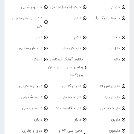
حوران
حیدر (حیدا) احمدی
خسرو پاشایی
خلسه و بیگ رفی
د دان
د دان و علیرضا جی
جی
د های
دائم
دابان
دابل او
داریوش خان
داریوش صفری
داژو
دانلود آهنگ انعکاس
دانوش
و امیر اس و امیر دیان
و پوکسا
دانیال اس اچ
دانیال کلالی
دانیال هندیانی
دانیال یارا
داوود دهقان
داوود شعبانی
داوود صالحی
داوود قاسملونژاد
داوود یونسی
داوین
دایار
دایان
دایمون
دجی علی A2 و
ددی و چناری