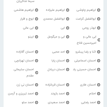
سیما شاکریان
ابراهیم چاوشی
ابراهیم علیزاده
ابراهیم هاشمی
ابوالفضل کرامت
ابوالفضل محمدی
ابوچ و اقرار
ابوذر روحی
ابی
ابی عالی
ابی عالی و
ابی و میگوعل
ابینو
امیرحسین فلاح
اثنا و رضا پیشرو
احد محبی
احسان آقازاده
احسان اسماعیلی
احسان پایا
احسان تهرانچی
احسان حسینی راد
احسان دریادل
احسان سلیمانی
مقدم
احسان طاری
احسان قربانزاده
احسان نی زن
احلام
احمد بازوند
احمد تبریزی و آرسن
احمد‌ رضایی
احمد سعیدی
احمد سلو