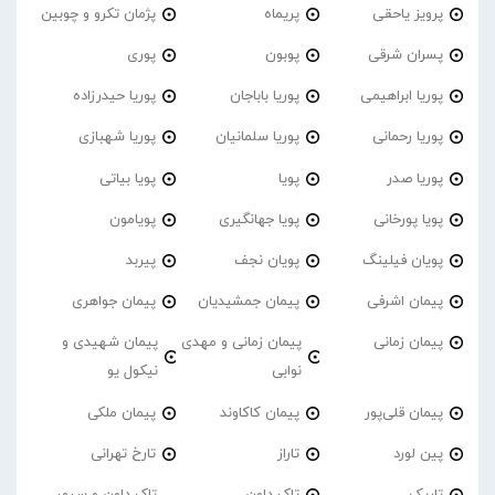
پرویز یاحقی
پریماه
پژمان تکرو و چوبین
پسران شرقی
پوبون
پوری
پوریا ابراهیمی
پوریا باباجان
پوریا حیدرزاده
پوریا رحمانی
پوریا سلمانیان
پوریا شهبازی
پوریا صدر
پویا
پویا بیاتی
پویا پورخانی
پویا جهانگیری
پویامون
پویان فیلینگ
پویان نجف
پیربد
پیمان اشرفی
پیمان جمشیدیان
پیمان جواهری
پیمان زمانی
پیمان زمانی و مهدی
پیمان شهیدی و
نوابی
نیکول یو
پیمان قلی‌پور
پیمان کاکاوند
پیمان ملکی
پین لورد
تاراز
تارخ تهرانی
تاریک
تاک داون
تاک داون و سپهر