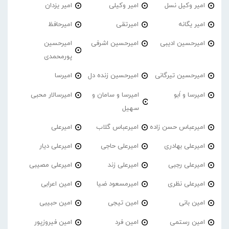
امیر وکیل نسل
امیر وکیلی
امیر یزدان
امیر یگانه
امیرتقی
امیرحافظ
امیرحسین ادیبی
امیرحسین اشرفی
امیرحسین
پورمحمدی
امیرحسین تیرگانی
امیرحسین زنده دل
امیرسا
امیرسا و اَبو
امیرسا و سامان و
امیرسالار محبی
سهیل
امیرعباس حسن زاده
امیرعباس گلاب
امیرعلی
امیرعلی بهادری
امیرعلی حاجی
امیرعلی دیار
امیرعلی رجبی
امیرعلی زند
امیرعلی مصیبی
امیرعلی نظری
امیرمسعود ضیا
امین اعرابی
امین بانی
امین تیجی
امین حبیبی
امین رستمی
امین فرد
امین فیروزپور