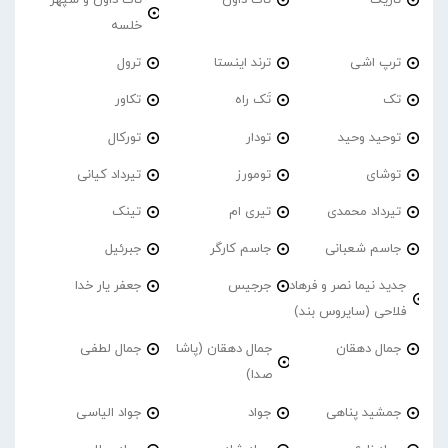
خلسه
ترپ اشی
ترند اینستا
ترول
تک
تَک راه
تکاور
توحید وحید
تودار
تورکال
توشای
تومورز
تیرداد کیانی
تیرداد محمدی
تیری ام
تینک
جاسم شعبانی
جاسم کارگر
جبرئیل
جدید نیما نصر و فرهاد
جرجیس
جعفر یار خدا
فلاحی (سایروس بند)
جمال دهقان
جمال دهقان (پاشا
جمال لطفی
صدا)
جمشید پناهی
جواد
جواد الیاسی