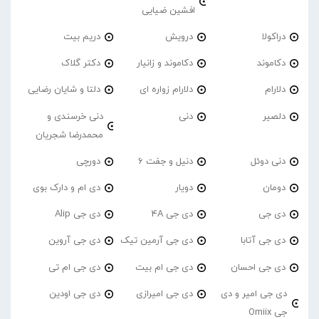
افشین ضیایی
دراکولا
درویش
دریم بیت
دکاموند
دکاموند و زانیار
دکتر گلاک
دلارام
دلارام زواره ای
دلتا و شایان رضایی
دلصیر
دنی
دنی خرسندی و
محمدرضا شجریان
دنی دوئل
دنیل و جفت 6
دورچی
دومان
دویار
دی ام و دارک بوی
دی جی
دی جی 4A
دی جی Alip
دی جی آتابا
دی جی آرمین تیک
دی جی آروین
دی جی احسان
دی جی ام بیت
دی جی ام تی
دی جی امیر و دی
دی جی امیرازی
دی جی اودین
جی Omiix