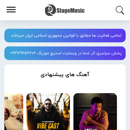
تمامی فعالیت ها مطابق با قوانین جمهوری اسلامی ایران میباشد
پخش سراسری اثر شما در وبسایت استیج موزیک 09379752202
آهنگ های پیشنهادی