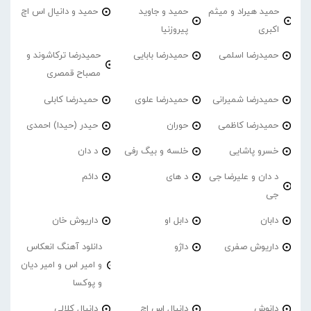
حمید هیراد و میثم
حمید و جاوید
حمید و دانیال اس اچ
اکبری
پیروزنیا
حمیدرضا اسلمی
حمیدرضا بابایی
حمیدرضا ترکاشوند و
مصباح قمصری
حمیدرضا شمیرانی
حمیدرضا علوی
حمیدرضا کابلی
حمیدرضا کاظمی
حوران
حیدر (حیدا) احمدی
خسرو پاشایی
خلسه و بیگ رفی
د دان
د دان و علیرضا جی
د های
دائم
جی
دابان
دابل او
داریوش خان
داریوش صفری
داژو
دانلود آهنگ انعکاس
و امیر اس و امیر دیان
و پوکسا
دانوش
دانیال اس اچ
دانیال کلالی