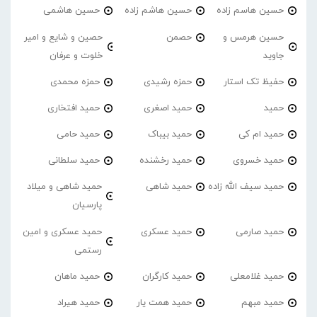
حسین هاسم زاده
حسین هاشم زاده
حسین هاشمی
حسین هرمس و
حصمن
حصین و شایع و امیر
جاوید
خلوت و عرفان
حفیظ تک استار
حمزه رشیدی
حمزه محمدی
حمید
حمید اصغری
حمید افتخاری
حمید ام کی
حمید بیباک
حمید حامی
حمید خسروی
حمید رخشنده
حمید سلطانی
حمید سیف الله زاده
حمید شاهی
حمید شاهی و میلاد
پارسیان
حمید صارمی
حمید عسکری
حمید عسکری و امین
رستمی
حمید غلامعلی
حمید کارگران
حمید ماهان
حمید مبهم
حمید همت یار
حمید هیراد