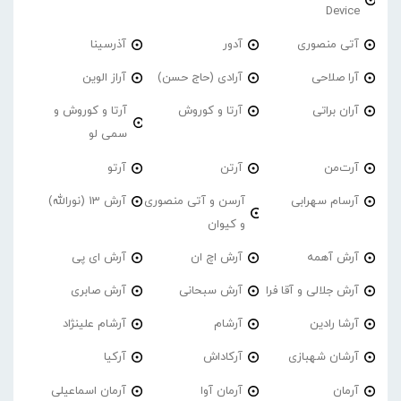
Device
آتی منصوری
آدور
آذرسینا
آرا صلاحی
آرادی (حاج حسن)
آراز الوین
آران براتی
آرتا و کوروش
آرتا و کوروش و
سمی لو
آرت‌من
آرتن
آرتو
آرسام سهرابی
آرسن و آتی منصوری
آرش 13 (نورالله)
و کیوان
آرش آهمه
آرش اچ ان
آرش ای پی
آرش جلالی و آقا فرا
آرش سبحانی
آرش صابری
آرشا رادین
آرشام
آرشام علینژاد
آرشان شهبازی
آرکاداش
آرکیا
آرمان
آرمان آوا
آرمان اسماعیلی