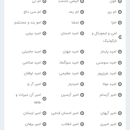
الون
الیاس خدمت
ام تی
ام رپر
اِم رعد
ام سی داج
امزا
اِمشا
امو بند و محتشم
امی و ایمورتال و
امید احسان
امید برجی
نارکوتیک
امید پایدار
امید جهان
امید حاجیلی
امید سوسنی
امید سوگماد
امید صالحی
امید عزیزپور
امید عظیمی
امید لوافان
امید مولا
امیدیار
امیر آر زد
امیر آرسام
امیر آرسین
امیر آن میراث و
طاها
امیر آیهان
امیر احسان فدایی
امیر ارسلان
امیر امیری
امیر انقلاب
امیر برهان