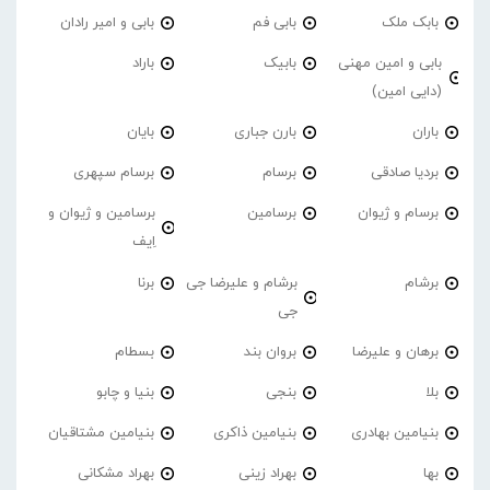
بابک ملک
بابی فم
بابی و امیر رادان
بابی و امین مهنی
بابیک
باراد
(دایی امین)
باران
بارن جباری
بایان
بردیا صادقی
برسام
برسام سپهری
برسام و ژیوان
برسامین
برسامین و ژیوان و
اِیف
برشام
برشام و علیرضا جی
برنا
جی
برهان و علیرضا
بروان بند
بسطام
بلا
بنجی
بنیا و چابو
بنیامین بهادری
بنیامین ذاکری
بنیامین مشتاقیان
بها
بهراد زینی
بهراد مشکانی