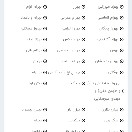
بهراد میرزایی
بهراز
بهرام آرام
بهرام الماسی
بهرام عمرانی
بهرام و بامداد
بهروز پایگان
بهروز لطفی
بهروز مسائلی
بهزاد آشتیانی
بهزاد پکس
بهزاد لیتو
بهمن
بهمن محمودی
بهنام بانی
بهنام بداخشان
بهنام سلطانی
بهیان
بوگاتی
بی ال اچ و کیا کرمی
بی راه
بی واسطه (علی تارکُن
بیباک
بیژن لرد
و هومن خفن) و
مهدی میرصفایی
بیژن نظری
بیژن یار
بیس بیسواد
بیگ رفی
بیگباب
بینام
بیوسا
پاپا شیراز
پارانویا