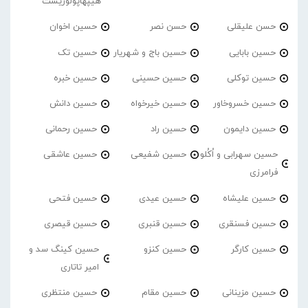
هیپهاپولوژیست
حسن علیقلی
حسن نصر
حسین اخوان
حسین بابایی
حسین باج و شهریار
حسین تک
حسین توکلی
حسین حسینی
حسین خبره
حسین خسروخاور
حسین خیرخواه
حسین دانش
حسین دایمون
حسین راد
حسین رحمانی
حسین سهرابی و اُکُلو
حسین شفیعی
حسین عاشقی
فرامرزی
حسین علیشاه
حسین عیدی
حسین فتحی
حسین فسنقری
حسین قنبری
حسین قیصری
حسین کارگر
حسین کنزو
حسین کینگ سد و
امیر تاتاری
حسین مزینانی
حسین مقام
حسین منتظری