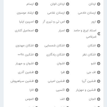
اردلان
اردلان لاوان
ارسام
ارسلان خادمی
ارسلان غلامی
ارشاد موسوی
ارور
اس تی و تیری آر
اسپین ایلیا
استاد ایرج و حامد
اسرار
اسماعیل کناری
ضرغامی
اشکان
اشکان شمسایی
اشکان مهدوی
اشکان نظر
اشکان یادگاری
اشکین 0098
اشو
اشوان
اشوان و مهیار
اف جی
افرا
افشین آذری
افشین آریا
افشین امینی
افشین سیاهپوش
افشین و مهزیار
اکسپی
الارا
الجان
الف
الموس