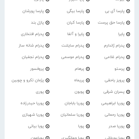
پارسا آی بی
پارسا بیگی
پارسا پورشان
پارسا حق پرست
پارسا کیان
پازل بند
پایرا
پایرا و آلفا
پدرام افتخاری
پدرام ژاندارم
پدرام‌ سایلنت
پدرام شانه ساز
پدرام غلامی
پدرام موسمی
پدرام نجفیان
پرستو
پرهام
پروفسور
پرویز یاحقی
پریماه
پژمان تکرو و چوبین
پسران شرقی
پوبون
پوری
پوریا ابراهیمی
پوریا باباجان
پوریا حیدرزاده
پوریا رحمانی
پوریا سلمانیان
پوریا شهبازی
پوریا صدر
پویا
پویا بیاتی
پویا پورخانی
پویا جهانگیری
پویامون