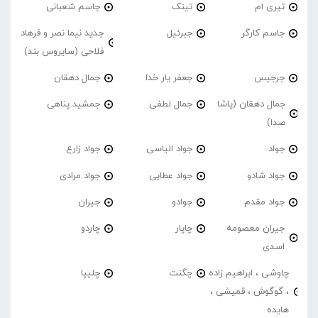
تیری ام
تینک
جاسم شعبانی
جاسم کارگر
جبرئیل
جدید نیما نصر و فرهاد
فلاحی (سایروس بند)
جرجیس
جعفر یار خدا
جمال دهقان
جمال دهقان (پاشا
جمال لطفی
جمشید پناهی
صدا)
جواد
جواد الیاسی
جواد زارع
جواد شادو
جواد عطایی
جواد مرادی
جواد مقدم
جوادو
جیران
جیران معصومه
چاپار
چاردو
اسدی
چاوشی ، ابراهیم زاده
چگنت
چلیپا
، گوگوش ، قمیشی ،
هایده