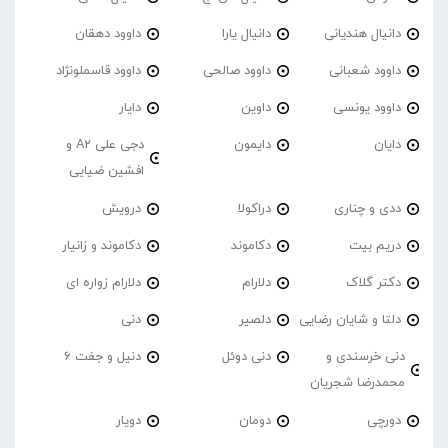
دانیال هندیانی
دانیال یارا
داوود دهقان
داوود شعبانی
داوود صالحی
داوود قاسملونژاد
داوود یونسی
داوین
دایار
دایان
دایمون
دجی علی A2 و
افشین ضیایی
ددی و چناری
دراکولا
درویش
دریم بیت
دکاموند
دکاموند و زانیار
دکتر گلاک
دلارام
دلارام زواره ای
دلتا و شایان رضایی
دلصیر
دنی
دنی خرسندی و
دنی دوئل
دنیل و جفت 6
محمدرضا شجریان
دورچی
دومان
دویار