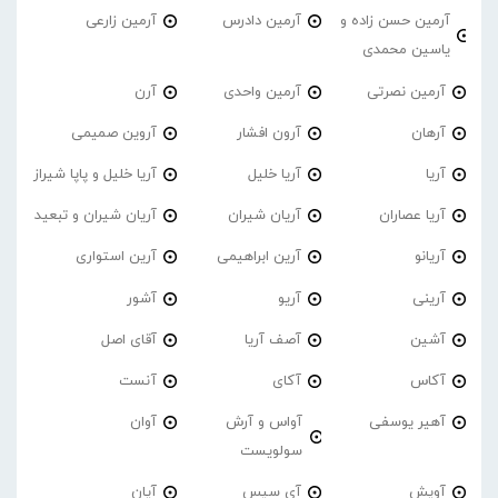
آرمین حسن زاده و
آرمین دادرس
آرمین زارعی
یاسین محمدی
آرمین نصرتی
آرمین واحدی
آرن
آرهان
آرون افشار
آروین صمیمی
آریا
آریا خلیل
آریا خلیل و پاپا شیراز
آریا عصاران
آریان شیران
آریان شیران و تبعید
آریانو
آرین ابراهیمی
آرین استواری
آرینی
آریو
آشور
آشین
آصف آریا
آقای اصل
آکاس
آکای
آنست
آهیر یوسفی
آواس و آرش
آوان
سولویست
آویش
آی سیس
آیان