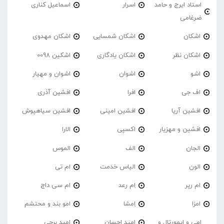
استاد ایرج و حامد
اسرار
اسماعیل کناری
ضرغامی
اشکان
اشکان شمسایی
اشکان مهدوی
اشکان نظر
اشکان یادگاری
اشکین 0098
اشو
اشوان
اشوان و مهیار
اف جی
افرا
افشین آذری
افشین آریا
افشین امینی
افشین سیاهپوش
افشین و مهزیار
اکسپی
الارا
الجان
الف
الموس
الون
الیاس خدمت
ام تی
ام رپر
اِم رعد
ام سی داج
امزا
اِمشا
امو بند و محتشم
امی و ایمورتال و
امید احسان
امید برجی