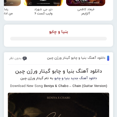
فرهاد کاظمی
دی جی شهراد
رضا صا
آلزایمر
وایب کست 6
من ادامه
بنیا و چابو
دانلود آهنگ بنیا و چابو گیتار ورژن چین
بدون نظر
دانلود آهنگ بنیا و چابو گیتار ورژن چین
دانلود آهنگ جدید
بنیا و چابو
به نام گیتار ورژن چین
Download New Song
Beniya & Chabo – Chain (Guitar Version)