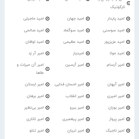
نارکوتیک
امید پایدار
امید جهان
امید حاجیلی
امید سوسنی
امید سوگماد
امید صالحی
امید عزیزپور
امید عظیمی
امید لوافان
امید مولا
امیدیار
امیر آر زد
امیر آرسام
امیر آرسین
امیر آن میراث و
طاها
امیر آیهان
امیر احسان فدایی
امیر ارسلان
امیر امیری
امیر انقلاب
امیر برهان
امیر‌ بوران
امیر بیرو
امیر بی‌نظیر
امیر پرواز
امیر پیغمبری
امیر تاتاری
امیر تاجیک
امیر تبیان
امیر تتلو