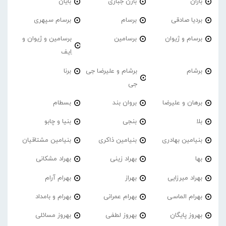
باران
بارن جباری
بایان
بردیا صادقی
برسام
برسام سپهری
برسام و ژیوان
برسامین
برسامین و ژیوان و
اِیف
برشام
برشام و علیرضا جی
برنا
جی
برهان و علیرضا
بروان بند
بسطام
بلا
بنجی
بنیا و چابو
بنیامین بهادری
بنیامین ذاکری
بنیامین مشتاقیان
بها
بهراد زینی
بهراد مشکانی
بهراد میرزایی
بهراز
بهرام آرام
بهرام الماسی
بهرام عمرانی
بهرام و بامداد
بهروز پایگان
بهروز لطفی
بهروز مسائلی