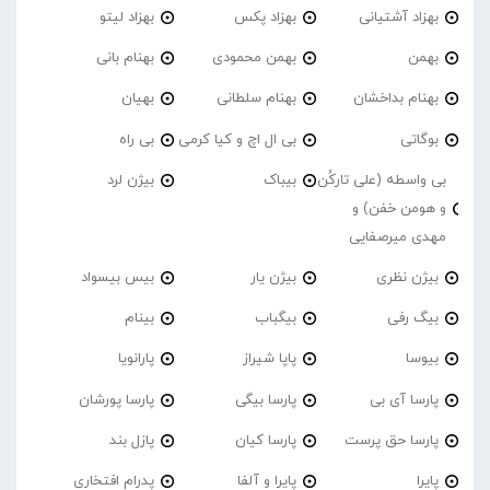
بهزاد آشتیانی
بهزاد پکس
بهزاد لیتو
بهمن
بهمن محمودی
بهنام بانی
بهنام بداخشان
بهنام سلطانی
بهیان
بوگاتی
بی ال اچ و کیا کرمی
بی راه
بی واسطه (علی تارکُن
بیباک
بیژن لرد
و هومن خفن) و
مهدی میرصفایی
بیژن نظری
بیژن یار
بیس بیسواد
بیگ رفی
بیگباب
بینام
بیوسا
پاپا شیراز
پارانویا
پارسا آی بی
پارسا بیگی
پارسا پورشان
پارسا حق پرست
پارسا کیان
پازل بند
پایرا
پایرا و آلفا
پدرام افتخاری