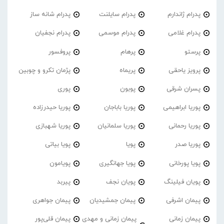
پدرام ژاندارم
پدرام‌ سایلنت
پدرام شانه ساز
پدرام غلامی
پدرام موسمی
پدرام نجفیان
پرستو
پرهام
پروفسور
پرویز یاحقی
پریماه
پژمان تکرو و چوبین
پسران شرقی
پوبون
پوری
پوریا ابراهیمی
پوریا باباجان
پوریا حیدرزاده
پوریا رحمانی
پوریا سلمانیان
پوریا شهبازی
پوریا صدر
پویا
پویا بیاتی
پویا پورخانی
پویا جهانگیری
پویامون
پویان فیلینگ
پویان نجف
پیربد
پیمان اشرفی
پیمان جمشیدیان
پیمان جواهری
پیمان زمانی
پیمان زمانی و مهدی
پیمان قلی‌پور