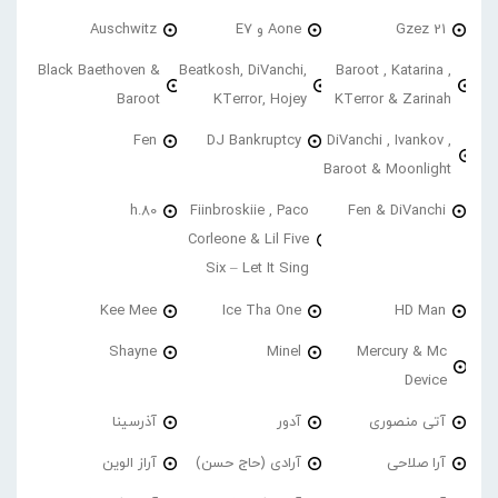
21 Gzez
Aone و E7
Auschwitz
Black Baethoven &
Beatkosh, DiVanchi,
Baroot , Katarina ,
Baroot
KTerror, Hojey
KTerror & Zarinah
Fen
DJ Bankruptcy
DiVanchi , Ivankov ,
Baroot & Moonlight
h.80
Fiinbroskiie , Paco
Fen & DiVanchi
Corleone & Lil Five
Six – Let It Sing
Kee Mee
Ice Tha One
HD Man
Shayne
Minel
Mercury & Mc
Device
آتی منصوری
آدور
آذرسینا
آرا صلاحی
آرادی (حاج حسن)
آراز الوین