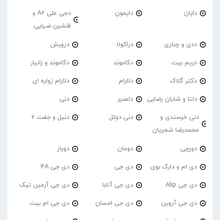
دایان
دایمون
دجی علی A2 و
افشین ضیایی
ددی و چناری
دراکولا
درویش
دریم بیت
دکاموند
دکاموند و زانیار
دکتر گلاک
دلارام
دلارام زواره ای
دلتا و شایان رضایی
دلصیر
دنی
دنی خرسندی و
دنی دوئل
دنیل و جفت 6
محمدرضا شجریان
دورچی
دومان
دویار
دی ام و دارک بوی
دی جی
دی جی 4A
دی جی Alip
دی جی آتابا
دی جی آرمین تیک
دی جی آروین
دی جی احسان
دی جی ام بیت