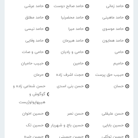
حامد زمانی
حامد صالح دوست
حامد عرشی
حامد ماهینی
حامد محضرنیا
حامد مطلق
حامد موسوی
حامد میرا
حامد نیسی
حامد همایون
حامد هیرمان
حامد وفایی
حامی
حامی و رادیان
حامی و صات
حامیم
حامین
حبیب حامیان
حبیب حق پرست
حجت اشرف زاده
حرمان
حسان
حسن بنی اسدی
حسن شماعی زاده و
گوگوش و
هیپهاپولوژیست
حسن علیقلی
حسن نصر
حسین اخوان
حسین بابایی
حسین باج و شهریار
حسین تک
حسین توکلی
حسین حسینی
حسین خبره