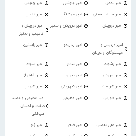
امیر تمدن
امیر چاوشی
امیر چوپانی
امیر حسام رحمانی
امیر خوشنگار
امیر دادبان
امیر درویش
امیر درویش و ستیز
امیر درویش و
کامیاب و ستیز
امیر درویش و
امیر رادریمو
امیر راستین
میستوگان و دی.ان
امیر رشوند
امیر سالار
امیر سجاد
امیر سروش
امیر سولو
امیر شاهرخ
امیر شریعت
امیر شهراینی
امیر شهیار
امیر طورانی
امیر عظیمی
امیر عظیمی و حمید
صفت و احسان
علیخانی
امیر علی نعمتی
امیر فتاح
امیر فِلو