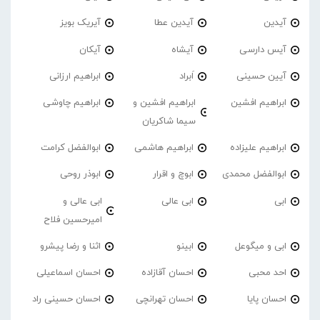
آیدین
آیدین عطا
آیریک بویز
آیس دارسی
آیشاه
آیکان
آیین حسینی
اَبراد
ابراهیم ارزانی
ابراهیم افشین
ابراهیم افشین و
ابراهیم چاوشی
سیما شاکریان
ابراهیم علیزاده
ابراهیم هاشمی
ابوالفضل کرامت
ابوالفضل محمدی
ابوچ و اقرار
ابوذر روحی
ابی
ابی عالی
ابی عالی و
امیرحسین فلاح
ابی و میگوعل
ابینو
اثنا و رضا پیشرو
احد محبی
احسان آقازاده
احسان اسماعیلی
احسان پایا
احسان تهرانچی
احسان حسینی راد