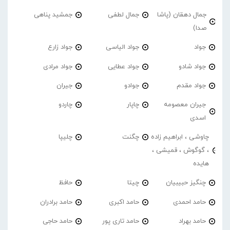
جمال دهقان (پاشا
جمال لطفی
جمشید پناهی
صدا)
جواد
جواد الیاسی
جواد زارع
جواد شادو
جواد عطایی
جواد مرادی
جواد مقدم
جوادو
جیران
جیران معصومه
چاپار
چاردو
اسدی
چاوشی ، ابراهیم زاده
چگنت
چلیپا
، گوگوش ، قمیشی ،
هایده
چنگیز حبیبیان
چیتا
حافظ
حامد احمدی
حامد اکبری
حامد برادران
حامد بهراد
حامد تاری پور
حامد حاجی