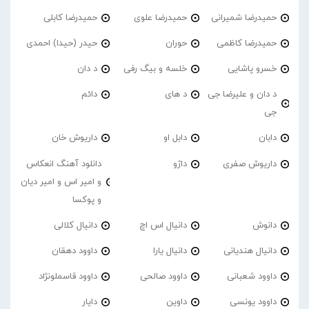
حمیدرضا شمیرانی
حمیدرضا علوی
حمیدرضا کابلی
حمیدرضا کاظمی
حوران
حیدر (حیدا) احمدی
خسرو پاشایی
خلسه و بیگ رفی
د دان
د دان و علیرضا جی
د های
دائم
جی
دابان
دابل او
داریوش خان
داریوش صفری
داژو
دانلود آهنگ انعکاس
و امیر اس و امیر دیان
و پوکسا
دانوش
دانیال اس اچ
دانیال کلالی
دانیال هندیانی
دانیال یارا
داوود دهقان
داوود شعبانی
داوود صالحی
داوود قاسملونژاد
داوود یونسی
داوین
دایار