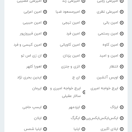
امیرعلی رجبی
امیرعلی زند
امیرعلی مصیبی
امیرعلی نظری
امیرمسعود ضیا
امین اعرابی
امین بانی
امین تیجی
امین حبیبی
امین رستمی
امین فرد
امین فیروزپور
امین کاوه
امین کاویانی
امین کیسی و فرد
امین و امید
امین یزدان
ان زی اس تو
انتظار
انزی و جنزی
اهورا کلهر
اویس آتشین
ای ج
ایدین بحری نژاد
ایرج خواجه امیری
ایرج خواجه امیری و
ایرمان
سالار عقیلی
ایزاک
ایزدمهر
ایسپ حاجی
ایکس‌ایکس‌ایکس‌پی
ایگرگ
ایلان
ایلای اکبری
ایلیا
ایلیا شمس