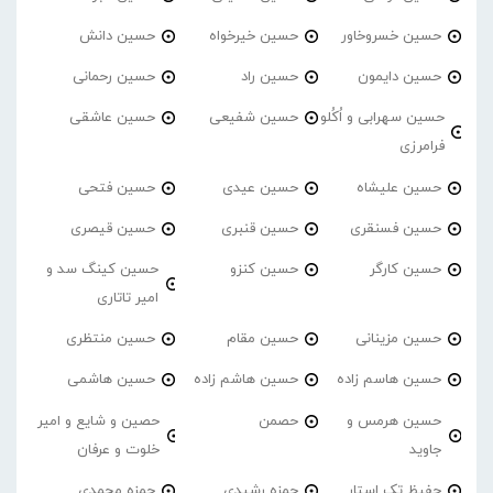
حسین خسروخاور
حسین خیرخواه
حسین دانش
حسین دایمون
حسین راد
حسین رحمانی
حسین سهرابی و اُکُلو
حسین شفیعی
حسین عاشقی
فرامرزی
حسین علیشاه
حسین عیدی
حسین فتحی
حسین فسنقری
حسین قنبری
حسین قیصری
حسین کارگر
حسین کنزو
حسین کینگ سد و
امیر تاتاری
حسین مزینانی
حسین مقام
حسین منتظری
حسین هاسم زاده
حسین هاشم زاده
حسین هاشمی
حسین هرمس و
حصمن
حصین و شایع و امیر
جاوید
خلوت و عرفان
حفیظ تک استار
حمزه رشیدی
حمزه محمدی