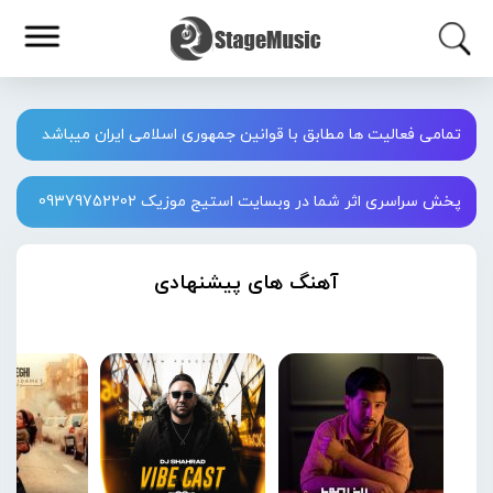
تمامی فعالیت ها مطابق با قوانین جمهوری اسلامی ایران میباشد
پخش سراسری اثر شما در وبسایت استیج موزیک 09379752202
آهنگ های پیشنهادی