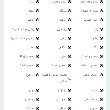
دیجی همایون
دیجی هیت
دیدار
دیدار و مهرداد
دینگو
دیهو
رابین رضایی
رادمان
رادمیر
راز
راستین
راشن بند و هایده
راشید
راغب
راغب و حمید هیراد
راکا
راکتور
راما
رامس و هانتی
رامی
رامین آریانا
رامین بی باک
رامین بیباک
رامین تجنگی
رامین حامی
رامین حامی و امین
راه مج
هانتر
راهمج
راوتین
راوِن
رایا سمیعی
رایان آراد
رایسین
رایمون
رحمان
رستاک