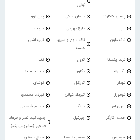
نوابی
پیمان کاکاوند
پیمان ملکی
پین لورد
تاراز
تارخ تهرانی
تاریک
تاک داون
تاک داون و سپهر
ترپ اشی
خلسه
ترند اینستا
ترول
تک
تَک راه
تکاور
توحید وحید
تودار
تورکال
توشای
تومورز
تیرداد کیانی
تیرداد محمدی
تیری ام
تینک
جاسم شعبانی
جاسم کارگر
جبرئیل
جدید نیما نصر و فرهاد
فلاحی (سایروس بند)
جرجیس
جعفر یار خدا
جمال دهقان