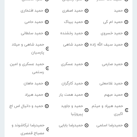
حمید
حمید اصغری
حمید افتخاری
حمید ام کی
حمید بیباک
حمید حامی
حمید خسروی
حمید رخشنده
حمید سلطانی
حمید سیف الله زاده
حمید شاهی
حمید شاهی و میلاد
پارسیان
حمید صارمی
حمید عسکری
حمید عسکری و امین
رستمی
حمید غلامعلی
حمید کارگران
حمید ماهان
حمید مبهم
حمید همت یار
حمید هیراد
حمید هیراد و میثم
حمید و جاوید
حمید و دانیال اس اچ
اکبری
پیروزنیا
حمیدرضا اسلمی
حمیدرضا بابایی
حمیدرضا ترکاشوند و
مصباح قمصری