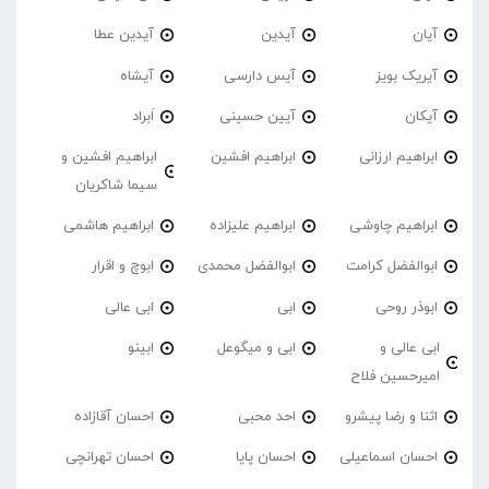
آیان
آیدین
آیدین عطا
آیریک بویز
آیس دارسی
آیشاه
آیکان
آیین حسینی
اَبراد
ابراهیم ارزانی
ابراهیم افشین
ابراهیم افشین و
سیما شاکریان
ابراهیم چاوشی
ابراهیم علیزاده
ابراهیم هاشمی
ابوالفضل کرامت
ابوالفضل محمدی
ابوچ و اقرار
ابوذر روحی
ابی
ابی عالی
ابی عالی و
ابی و میگوعل
ابینو
امیرحسین فلاح
اثنا و رضا پیشرو
احد محبی
احسان آقازاده
احسان اسماعیلی
احسان پایا
احسان تهرانچی