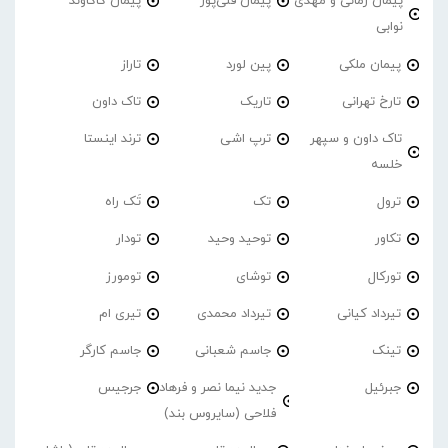
پیمان زمانی و مهدی
پیمان قلی‌پور
پیمان کاکاوند
نوابی
پیمان ملکی
پین لورد
تاراز
تارخ تهرانی
تاریک
تاک داون
تاک داون و سپهر
ترپ اشی
ترند اینستا
خلسه
ترول
تک
تَک راه
تکاور
توحید وحید
تودار
تورکال
توشای
تومورز
تیرداد کیانی
تیرداد محمدی
تیری ام
تینک
جاسم شعبانی
جاسم کارگر
جبرئیل
جدید نیما نصر و فرهاد
جرجیس
فلاحی (سایروس بند)