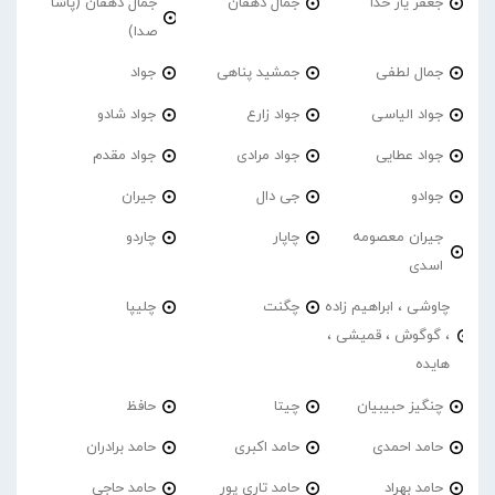
جعفر یار خدا
جمال دهقان
جمال دهقان (پاشا
صدا)
جمال لطفی
جمشید پناهی
جواد
جواد الیاسی
جواد زارع
جواد شادو
جواد عطایی
جواد مرادی
جواد مقدم
جوادو
جی دال
جیران
جیران معصومه
چاپار
چاردو
اسدی
چاوشی ، ابراهیم زاده
چگنت
چلیپا
، گوگوش ، قمیشی ،
هایده
چنگیز حبیبیان
چیتا
حافظ
حامد احمدی
حامد اکبری
حامد برادران
حامد بهراد
حامد تاری پور
حامد حاجی