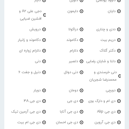
داوود یونسی
داوین
دایار
دایان
دایمون
دجی علی A2 و
افشین ضیایی
ددی و چناری
دراکولا
درویش
دریم بیت
دکاموند
دکاموند و زانیار
دکتر گلاک
دلارام
دلارام زواره ای
دلتا و شایان رضایی
دلصیر
دنی
دنی خرسندی و
دنی دوئل
دنیل و جفت 6
محمدرضا شجریان
دورچی
دومان
دویار
دی ام و دارک بوی
دی جی
دی جی 4A
دی جی Alip
دی جی آتابا
دی جی آرمین تیک
دی جی آروین
دی جی احسان
دی جی ام بیت