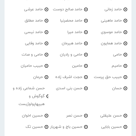
حامد زمانی
حامد صالح دوست
حامد عرشی
حامد ماهینی
حامد محضرنیا
حامد مطلق
حامد موسوی
حامد میرا
حامد نیسی
حامد همایون
حامد هیرمان
حامد وفایی
حامی
حامی و رادیان
حامی و صات
حامیم
حامین
حبیب حامیان
حبیب حق پرست
حجت اشرف زاده
حرمان
حسان
حسن بنی اسدی
حسن شماعی زاده و
گوگوش و
هیپهاپولوژیست
حسن علیقلی
حسن نصر
حسین اخوان
حسین بابایی
حسین باج و شهریار
حسین تک