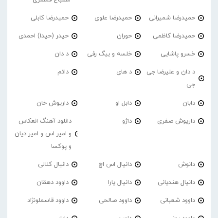
حمیدرضا شمیرانی
حمیدرضا علوی
حمیدرضا کابلی
حمیدرضا کاظمی
حوران
حیدر (حیدا) احمدی
خسرو پاشایی
خلسه و بیگ رفی
د دان
د دان و علیرضا جی
د های
دائم
جی
دابان
دابل او
داریوش خان
داریوش صفری
داژو
دانلود آهنگ انعکاس
و امیر اس و امیر دیان
و پوکسا
دانوش
دانیال اس اچ
دانیال کلالی
دانیال هندیانی
دانیال یارا
داوود دهقان
داوود شعبانی
داوود صالحی
داوود قاسملونژاد