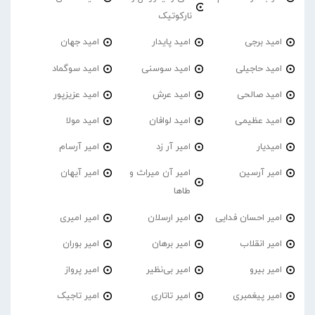
نارکوتیک
امید برجی
امید پایدار
امید جهان
امید حاجیلی
امید سوسنی
امید سوگماد
امید صالحی
امید عرش
امید عزیزپور
امید عظیمی
امید لوافان
امید مولا
امیدیار
امیر آر زد
امیر آرسام
امیر آرسین
امیر آن میراث و
امیر آیهان
طاها
امیر احسان فدایی
امیر ارسلان
امیر امیری
امیر انقلاب
امیر برهان
امیر‌ بوران
امیر بیرو
امیر بی‌نظیر
امیر پرواز
امیر پیغمبری
امیر تاتاری
امیر تاجیک