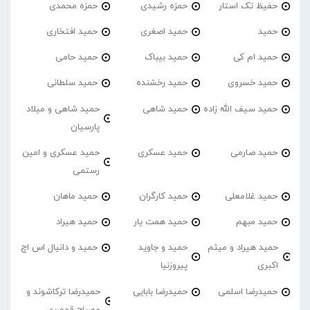
حفیظ تک استار
حمزه رشیدی
حمزه محمدی
حمید
حمید اصغری
حمید افتخاری
حمید ام کی
حمید بیباک
حمید حامی
حمید خسروی
حمید رخشنده
حمید سلطانی
حمید سیف الله زاده
حمید شاهی
حمید شاهی و میلاد
پارسیان
حمید صارمی
حمید عسکری
حمید عسکری و امین
رستمی
حمید غلامعلی
حمید کارگران
حمید ماهان
حمید مبهم
حمید همت یار
حمید هیراد
حمید هیراد و میثم
حمید و جاوید
حمید و دانیال اس اچ
اکبری
پیروزنیا
حمیدرضا اسلمی
حمیدرضا بابایی
حمیدرضا ترکاشوند و
مصباح قمصری