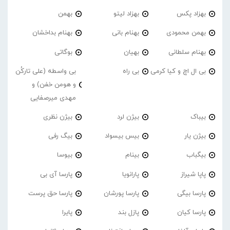
بهزاد پکس
بهزاد لیتو
بهمن
بهمن محمودی
بهنام بانی
بهنام بداخشان
بهنام سلطانی
بهیان
بوگاتی
بی ال اچ و کیا کرمی
بی راه
بی واسطه (علی تارکُن
و هومن خفن) و
مهدی میرصفایی
بیباک
بیژن لرد
بیژن نظری
بیژن یار
بیس بیسواد
بیگ رفی
بیگباب
بینام
بیوسا
پاپا شیراز
پارانویا
پارسا آی بی
پارسا بیگی
پارسا پورشان
پارسا حق پرست
پارسا کیان
پازل بند
پایرا