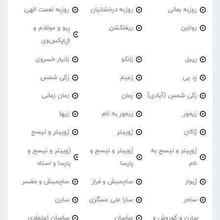
روزبه بمانی
روزبه درخشانیان
روزبه نعمت الهی
رولاین
ریفلکشن
رِیو و مونادم و
ال‌ایکس‌وی
رییل
زانکو
زانیار خسروی
زِد پی
زعیم
زکی شمس
زکی شمس (آبادی)
زمان
زمان زمانی
زیمور
زیمور به نام
زیها
ژاکان
ژوپیتر
ژوپیتر و نیسح
ژوپیتر و نیسح به
ژوپیتر و نیسح و
ژوپیتر و نیسح و
نام
پارسا
پارسا و استاد
ژیوار
ساچمیش و فراز
ساچمیش و مفسر
ساحر
سارا علی عسگری
سارن
سارن و کوروش و
ساسان
ساسان اعتمادی