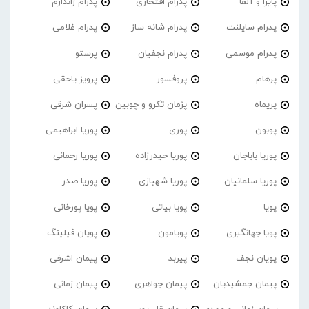
پایرا و آلفا
پدرام افتخاری
پدرام ژاندارم
پدرام‌ سایلنت
پدرام شانه ساز
پدرام غلامی
پدرام موسمی
پدرام نجفیان
پرستو
پرهام
پروفسور
پرویز یاحقی
پریماه
پژمان تکرو و چوبین
پسران شرقی
پوبون
پوری
پوریا ابراهیمی
پوریا باباجان
پوریا حیدرزاده
پوریا رحمانی
پوریا سلمانیان
پوریا شهبازی
پوریا صدر
پویا
پویا بیاتی
پویا پورخانی
پویا جهانگیری
پویامون
پویان فیلینگ
پویان نجف
پیربد
پیمان اشرفی
پیمان جمشیدیان
پیمان جواهری
پیمان زمانی