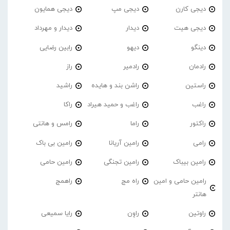
دیجی کارن
دیجی مپ
دیجی همایون
دیجی هیت
دیدار
دیدار و مهرداد
دینگو
دیهو
رابین رضایی
رادمان
رادمیر
راز
راستین
راشن بند و هایده
راشید
راغب
راغب و حمید هیراد
راکا
راکتور
راما
رامس و هانتی
رامی
رامین آریانا
رامین بی باک
رامین بیباک
رامین تجنگی
رامین حامی
رامین حامی و امین
راه مج
راهمج
هانتر
راوتین
راوِن
رایا سمیعی