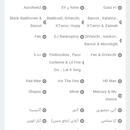
21 Gzez
Aone و E7
Auschwitz
Black Baethoven &
Beatkosh, DiVanchi,
Baroot , Katarina ,
Baroot
KTerror, Hojey
KTerror & Zarinah
Fen
DJ Bankruptcy
DiVanchi , Ivankov ,
Baroot & Moonlight
h.80
Fiinbroskiie , Paco
Fen & DiVanchi
Corleone & Lil Five
Six – Let It Sing
Kee Mee
Ice Tha One
HD Man
Shayne
Minel
Mercury & Mc
Device
آتی منصوری
آدور
آذرسینا
آرا صلاحی
آرادی (حاج حسن)
آراز الوین