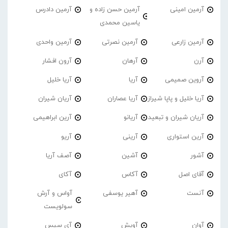
آرمین امینی
آرمین حسن زاده و
آرمین دادرس
یاسین محمدی
آرمین زارعی
آرمین نصرتی
آرمین واحدی
آرن
آرهان
آرون افشار
آروین صمیمی
آریا
آریا خلیل
آریا خلیل و پاپا شیراز
آریا عصاران
آریان شیران
آریان شیران و تبعید
آریانو
آرین ابراهیمی
آرین استواری
آرینی
آریو
آشور
آشین
آصف آریا
آقای اصل
آکاس
آکای
آنست
آهیر یوسفی
آواس و آرش
سولویست
آوان
آویش
آی سیس