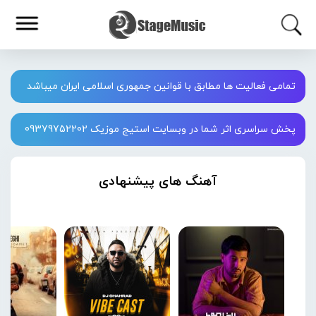
تمامی فعالیت ها مطابق با قوانین جمهوری اسلامی ایران میباشد
پخش سراسری اثر شما در وبسایت استیج موزیک 09379752202
آهنگ های پیشنهادی