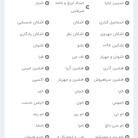
اسپین ایلیا
استاد ایرج و حامد
اسرار
ضرغامی
اسماعیل کناری
اشکان
اشکان شمسایی
اشکان مهدوی
اشکان نظر
اشکان یادگاری
اشکین 0098
اشو
اشوان
اشوان و مهیار
اف جی
افرا
افشین آذری
افشین آریا
افشین امینی
افشین سیاهپوش
افشین و مهزیار
اکسپی
الارا
الجان
الف
الموس
الون
الیاس خدمت
ام تی
ام رپر
اِم رعد
ام سی داج
امزا
اِمشا
امو بند و محتشم
امی و ایمورتال و
امید احسان