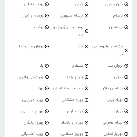
بارن جباری
بایان
بردیا صادقی
برسام
برسام سپهری
برسام و ژیوان
برسامین
برسامین و ژیوان و
برشام
اِیف
برشام و علیرضا جی
برنا
برهان و علیرضا
جی
بروان بند
بسطام
بلا
بنجی
بنیا و چابو
بنیامین بهادری
بنیامین ذاکری
بنیامین مشتاقیان
بها
بهراد زینی
بهراد مشکانی
بهراد میرزایی
بهراز
بهرام آرام
بهرام الماسی
بهرام عمرانی
بهرام و بامداد
بهروز پایگان
بهروز لطفی
بهروز مسائلی
بهزاد آشتیانی