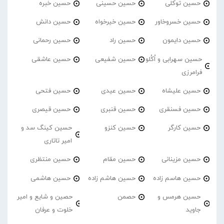
حسین توکلی
حسین حسینی
حسین خبره
حسین خسروخاور
حسین خیرخواه
حسین دانش
حسین دایمون
حسین راد
حسین رحمانی
حسین سهرابی و اُکُلو
حسین شفیعی
حسین عاشقی
فرامرزی
حسین علیشاه
حسین عیدی
حسین فتحی
حسین فسنقری
حسین قنبری
حسین قیصری
حسین کارگر
حسین کنزو
حسین کینگ سد و
امیر تاتاری
حسین مزینانی
حسین مقام
حسین منتظری
حسین هاسم زاده
حسین هاشم زاده
حسین هاشمی
حسین هرمس و
حصمن
حصین و شایع و امیر
جاوید
خلوت و عرفان