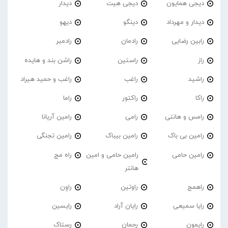
دیجی همایون
دیجی هیت
دیدار
دیدار و مهرداد
دینگو
دیهو
رابین رضایی
رادمان
رادمیر
راز
راستین
راشن بند و هایده
راشید
راغب
راغب و حمید هیراد
راکا
راکتور
راما
رامس و هانتی
رامی
رامین آریانا
رامین بی باک
رامین بیباک
رامین تجنگی
رامین حامی
رامین حامی و امین
راه مج
هانتر
راهمج
راوتین
راوِن
رایا سمیعی
رایان آراد
رایسین
رایمون
رحمان
رستاک