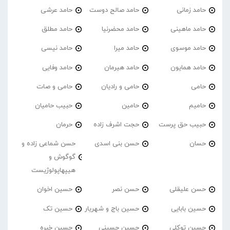
حامد زمانی
حامد صالح دوست
حامد عرشی
حامد ماهینی
حامد محضرنیا
حامد مطلق
حامد موسوی
حامد میرا
حامد نیسی
حامد همایون
حامد هیرمان
حامد وفایی
حامی
حامی و رادیان
حامی و صات
حامیم
حامین
حبیب حامیان
حبیب حق پرست
حجت اشرف زاده
حرمان
حسان
حسن بنی اسدی
حسن شماعی زاده و
گوگوش و
هیپهاپولوژیست
حسن علیقلی
حسن نصر
حسین اخوان
حسین بابایی
حسین باج و شهریار
حسین تک
حسین توکلی
حسین حسینی
حسین خبره