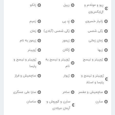
رِیو و مونادم و
رییل
زانکو
ال‌ایکس‌وی
زانیار خسروی
زِد پی
زعیم
زکی شمس
زکی شمس (آبادی)
زمان
زمان زمانی
زیمور
زیمور به نام
زیها
ژاکان
ژوپیتر
ژوپیتر و نیسح
ژوپیتر و نیسح به
ژوپیتر و نیسح و
نام
پارسا
ژوپیتر و نیسح و
ژیوار
ساچمیش و فراز
پارسا و استاد
ساچمیش و مفسر
ساحر
سارا علی عسگری
سارن
سارن و کوروش و
ساسان
آرمان میلادی