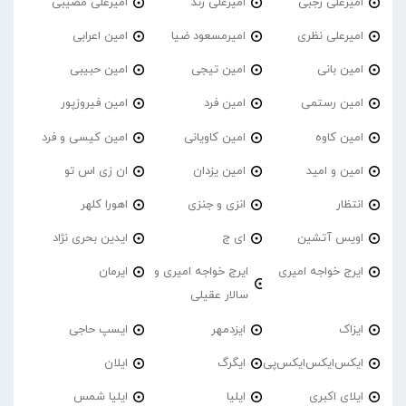
امیرعلی رجبی
امیرعلی زند
امیرعلی مصیبی
امیرعلی نظری
امیرمسعود ضیا
امین اعرابی
امین بانی
امین تیجی
امین حبیبی
امین رستمی
امین فرد
امین فیروزپور
امین کاوه
امین کاویانی
امین کیسی و فرد
امین و امید
امین یزدان
ان زی اس تو
انتظار
انزی و جنزی
اهورا کلهر
اویس آتشین
ای ج
ایدین بحری نژاد
ایرج خواجه امیری
ایرج خواجه امیری و
ایرمان
سالار عقیلی
ایزاک
ایزدمهر
ایسپ حاجی
ایکس‌ایکس‌ایکس‌پی
ایگرگ
ایلان
ایلای اکبری
ایلیا
ایلیا شمس