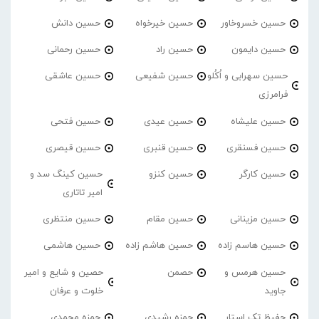
حسین خسروخاور
حسین خیرخواه
حسین دانش
حسین دایمون
حسین راد
حسین رحمانی
حسین سهرابی و اُکُلو
حسین شفیعی
حسین عاشقی
فرامرزی
حسین علیشاه
حسین عیدی
حسین فتحی
حسین فسنقری
حسین قنبری
حسین قیصری
حسین کارگر
حسین کنزو
حسین کینگ سد و
امیر تاتاری
حسین مزینانی
حسین مقام
حسین منتظری
حسین هاسم زاده
حسین هاشم زاده
حسین هاشمی
حسین هرمس و
حصمن
حصین و شایع و امیر
جاوید
خلوت و عرفان
حفیظ تک استار
حمزه رشیدی
حمزه محمدی