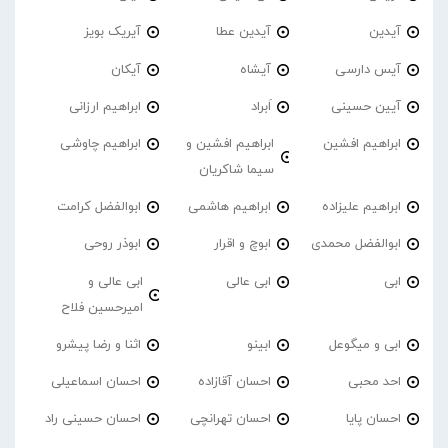
آیدین
آیدین عطا
آیریک بویز
آیس دارسی
آیشاه
آیکان
آیین حسینی
اَبراد
ابراهیم ارزانی
ابراهیم افشین
ابراهیم افشین و
ابراهیم چاوشی
سیما شاکریان
ابراهیم علیزاده
ابراهیم هاشمی
ابوالفضل کرامت
ابوالفضل محمدی
ابوچ و اقرار
ابوذر روحی
ابی
ابی عالی
ابی عالی و
امیرحسین فلاح
ابی و میگوعل
ابینو
اثنا و رضا پیشرو
احد محبی
احسان آقازاده
احسان اسماعیلی
احسان پایا
احسان تهرانچی
احسان حسینی راد