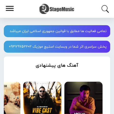
تمامی فعالیت ها مطابق با قوانین جمهوری اسلامی ایران میباشد
پخش سراسری اثر شما در وبسایت استیج موزیک 09379752202
آهنگ های پیشنهادی