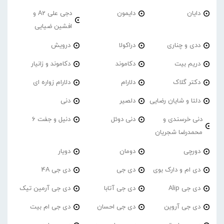
دایان
دایمون
دجی علی A2 و
افشین ضیایی
ددی و چناری
دراکولا
درویش
دریم بیت
دکاموند
دکاموند و زانیار
دکتر گلاک
دلارام
دلارام زواره ای
دلتا و شایان رضایی
دلصیر
دنی
دنی خرسندی و
دنی دوئل
دنیل و جفت 6
محمدرضا شجریان
دورچی
دومان
دویار
دی ام و دارک بوی
دی جی
دی جی 4A
دی جی Alip
دی جی آتابا
دی جی آرمین تیک
دی جی آروین
دی جی احسان
دی جی ام بیت