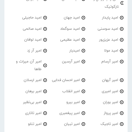
نارکوتیک
امید پایدار
امید جهان
امید حاجیلی
امید سوسنی
امید سوگماد
امید صالحی
امید عزیزپور
امید عظیمی
امید لوافان
امید مولا
امیدیار
امیر آر زد
امیر آرسام
امیر آرسین
امیر آن میراث و
طاها
امیر آیهان
امیر احسان فدایی
امیر ارسلان
امیر امیری
امیر انقلاب
امیر برهان
امیر‌ بوران
امیر بیرو
امیر بی‌نظیر
امیر پرواز
امیر پیغمبری
امیر تاتاری
امیر تاجیک
امیر تبیان
امیر تتلو