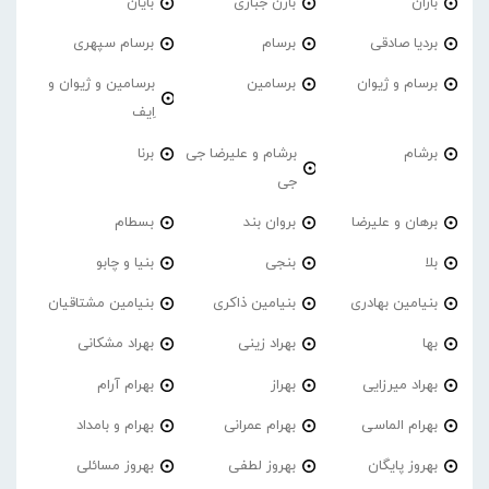
باران
بارن جباری
بایان
بردیا صادقی
برسام
برسام سپهری
برسام و ژیوان
برسامین
برسامین و ژیوان و
اِیف
برشام
برشام و علیرضا جی
برنا
جی
برهان و علیرضا
بروان بند
بسطام
بلا
بنجی
بنیا و چابو
بنیامین بهادری
بنیامین ذاکری
بنیامین مشتاقیان
بها
بهراد زینی
بهراد مشکانی
بهراد میرزایی
بهراز
بهرام آرام
بهرام الماسی
بهرام عمرانی
بهرام و بامداد
بهروز پایگان
بهروز لطفی
بهروز مسائلی