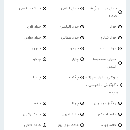
جمال دهقان (پاشا
جمال لطفی
جمشید پناهی
صدا)
جواد
جواد الیاسی
جواد زارع
جواد شادو
جواد عطایی
جواد مرادی
جواد مقدم
جوادو
جیران
جیران معصومه
چاپار
چاردو
اسدی
چاوشی ، ابراهیم زاده
چگنت
چلیپا
، گوگوش ، قمیشی ،
هایده
چنگیز حبیبیان
چیتا
حافظ
حامد احمدی
حامد اکبری
حامد برادران
حامد بهراد
حامد تاری پور
حامد حاجی