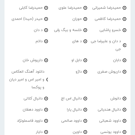
حمیدرضا شمیرانی
حمیدرضا علوی
حمیدرضا کابلی
حمیدرضا کاظمی
حوران
حیدر (حیدا) احمدی
خسرو پاشایی
خلسه و بیگ رفی
د دان
د دان و علیرضا جی
د های
دائم
جی
دابان
دابل او
داریوش خان
داریوش صفری
داژو
دانلود آهنگ انعکاس
و امیر اس و امیر دیان
و پوکسا
دانوش
دانیال اس اچ
دانیال کلالی
دانیال هندیانی
دانیال یارا
داوود دهقان
داوود شعبانی
داوود صالحی
داوود قاسملونژاد
داوود یونسی
داوین
دایار