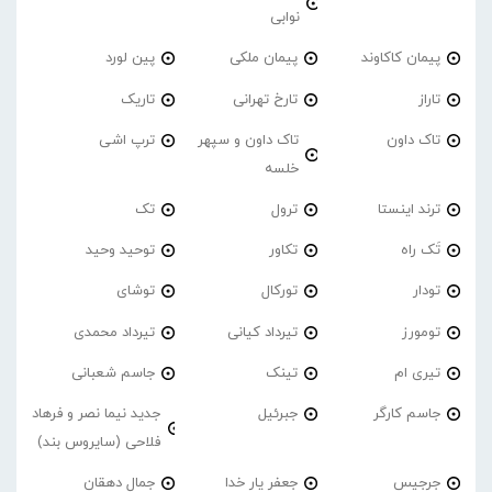
نوابی
پیمان کاکاوند
پیمان ملکی
پین لورد
تاراز
تارخ تهرانی
تاریک
تاک داون
تاک داون و سپهر
ترپ اشی
خلسه
ترند اینستا
ترول
تک
تَک راه
تکاور
توحید وحید
تودار
تورکال
توشای
تومورز
تیرداد کیانی
تیرداد محمدی
تیری ام
تینک
جاسم شعبانی
جاسم کارگر
جبرئیل
جدید نیما نصر و فرهاد
فلاحی (سایروس بند)
جرجیس
جعفر یار خدا
جمال دهقان