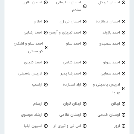
احسان دریادل
احسان سلیمانی
احسان طاری
مقدم
احسان قربانزاده
احسان نی زن
احلام
احمد بازوند
احمد تبریزی و آرسن
احمد‌ رضایی
احمد سعیدی
احمد سلو
احمد سلو و اشکان
کریمخانی
احمد سولو
احمد شامی
احمد شیری
احمد صفایی
احمدرضا پذیر
ادریس یاسینی
ادریس یاسینی و
اراد اسدزاده
اراسپ
بهنیا
اردلان
اردلان لاوان
ارسام
ارسلان خادمی
ارسلان غلامی
ارشاد موسوی
ارور
اس تی و تیری آر
اسپین ایلیا