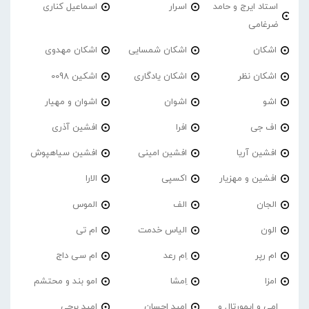
استاد ایرج و حامد
اسرار
اسماعیل کناری
ضرغامی
اشکان
اشکان شمسایی
اشکان مهدوی
اشکان نظر
اشکان یادگاری
اشکین 0098
اشو
اشوان
اشوان و مهیار
اف جی
افرا
افشین آذری
افشین آریا
افشین امینی
افشین سیاهپوش
افشین و مهزیار
اکسپی
الارا
الجان
الف
الموس
الون
الیاس خدمت
ام تی
ام رپر
اِم رعد
ام سی داج
امزا
اِمشا
امو بند و محتشم
امی و ایمورتال و
امید احسان
امید برجی