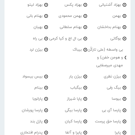
بهزاد آشتیانی
بهزاد پکس
بهزاد لیتو
بهمن
بهمن محمودی
بهنام بانی
بهنام بداخشان
بهنام سلطانی
بهیان
بوگاتی
بی ال اچ و کیا کرمی
بی راه
بی واسطه (علی تارکُن
بیباک
بیژن لرد
و هومن خفن) و
مهدی میرصفایی
بیژن نظری
بیژن یار
بیس بیسواد
بیگ رفی
بیگباب
بینام
بیوسا
پاپا شیراز
پارانویا
پارسا آی بی
پارسا بیگی
پارسا پورشان
پارسا حق پرست
پارسا کیان
پازل بند
پایرا
پایرا و آلفا
پدرام افتخاری