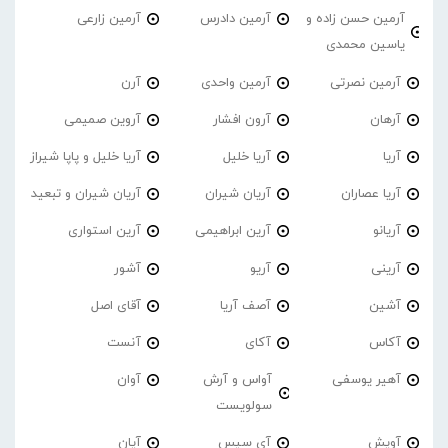
آرمین حسن زاده و
آرمین دادرس
آرمین زارعی
یاسین محمدی
آرمین نصرتی
آرمین واحدی
آرن
آرهان
آرون افشار
آروین صمیمی
آریا
آریا خلیل
آریا خلیل و پاپا شیراز
آریا عصاران
آریان شیران
آریان شیران و تبعید
آریانو
آرین ابراهیمی
آرین استواری
آرینی
آریو
آشور
آشین
آصف آریا
آقای اصل
آکاس
آکای
آنست
آهیر یوسفی
آواس و آرش
آوان
سولویست
آویش
آی سیس
آیان