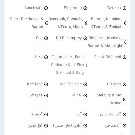
21 Gzez
Aone و E7
Auschwitz
Black Baethoven &
Beatkosh, DiVanchi,
Baroot , Katarina ,
Baroot
KTerror, Hojey
KTerror & Zarinah
Fen
DJ Bankruptcy
DiVanchi , Ivankov ,
Baroot & Moonlight
h.80
Fiinbroskiie , Paco
Fen & DiVanchi
Corleone & Lil Five
Six – Let It Sing
Kee Mee
Ice Tha One
HD Man
Shayne
Minel
Mercury & Mc
Device
آتی منصوری
آدور
آذرسینا
آرا صلاحی
آرادی (حاج حسن)
آراز الوین