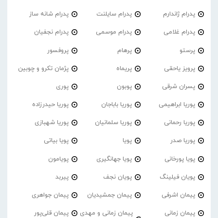
پدرام ژاندارم
پدرام‌ سایلنت
پدرام شانه ساز
پدرام غلامی
پدرام موسمی
پدرام نجفیان
پرستو
پرهام
پروفسور
پرویز یاحقی
پریماه
پژمان تکرو و چوبین
پسران شرقی
پوبون
پوری
پوریا ابراهیمی
پوریا باباجان
پوریا حیدرزاده
پوریا رحمانی
پوریا سلمانیان
پوریا شهبازی
پوریا صدر
پویا
پویا بیاتی
پویا پورخانی
پویا جهانگیری
پویامون
پویان فیلینگ
پویان نجف
پیربد
پیمان اشرفی
پیمان جمشیدیان
پیمان جواهری
پیمان زمانی
پیمان زمانی و مهدی
پیمان قلی‌پور