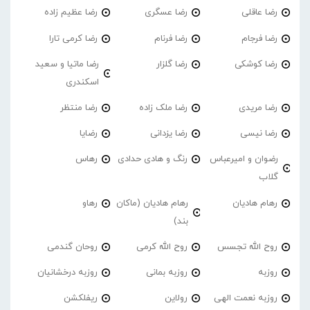
رضا عاقلی
رضا عسگری
رضا عظیم زاده
رضا فرجام
رضا فرنام
رضا کرمی تارا
رضا کوشکی
رضا گلزار
رضا ماتیا و سعید
اسکندری
رضا مریدی
رضا ملک زاده
رضا منتظر
رضا نیسی
رضا یزدانی
رضایا
رضوان و امیرعباس
رنگ و هادی حدادی
رهاس
گلاب
رهام هادیان
رهام هادیان (ماکان
رهاو
بند)
روح الله تجسس
روح الله کرمی
روحان گندمی
روزبه
روزبه بمانی
روزبه درخشانیان
روزبه نعمت الهی
رولاین
ریفلکشن