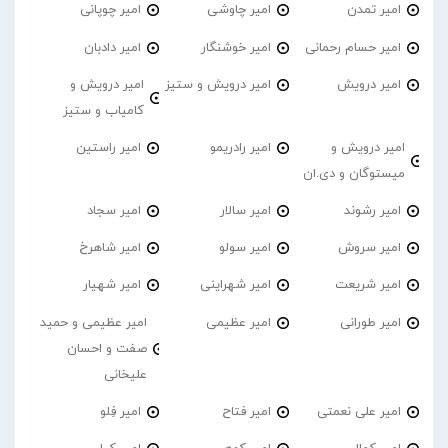
امیر تمدن
امیر چاوشی
امیر چوپانی
امیر حسام رحمانی
امیر خوشنگار
امیر دادبان
امیر درویش
امیر درویش و ستیز
امیر درویش و
کامیاب و ستیز
امیر درویش و
امیر رادریمو
امیر راستین
میستوگان و دی.ان
امیر رشوند
امیر سالار
امیر سجاد
امیر سروش
امیر سولو
امیر شاهرخ
امیر شریعت
امیر شهراینی
امیر شهیار
امیر طورانی
امیر عظیمی
امیر عظیمی و حمید
صفت و احسان
علیخانی
امیر علی نعمتی
امیر فتاح
امیر فِلو