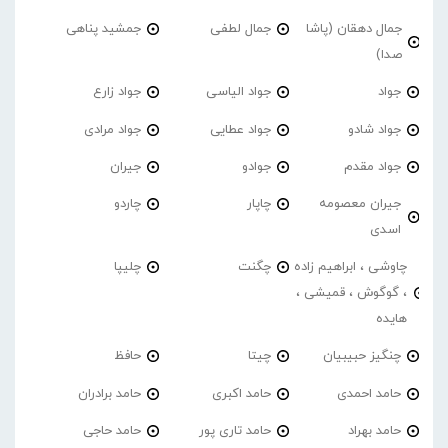
جمال دهقان (پاشا
جمال لطفی
جمشید پناهی
صدا)
جواد
جواد الیاسی
جواد زارع
جواد شادو
جواد عطایی
جواد مرادی
جواد مقدم
جوادو
جیران
جیران معصومه
چاپار
چاردو
اسدی
چاوشی ، ابراهیم زاده
چگنت
چلیپا
، گوگوش ، قمیشی ،
هایده
چنگیز حبیبیان
چیتا
حافظ
حامد احمدی
حامد اکبری
حامد برادران
حامد بهراد
حامد تاری پور
حامد حاجی