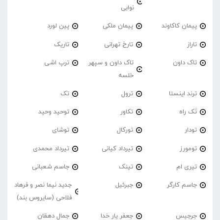
نوابی
پیمان کاکاوند
پیمان ملکی
پین لورد
تاراز
تارخ تهرانی
تاریک
تاک داون
تاک داون و سپهر
ترپ اشی
خلسه
ترند اینستا
ترول
تک
تَک راه
تکاور
توحید وحید
تودار
تورکال
توشای
تومورز
تیرداد کیانی
تیرداد محمدی
تیری ام
تینک
جاسم شعبانی
جاسم کارگر
جبرئیل
جدید نیما نصر و فرهاد
فلاحی (سایروس بند)
جرجیس
جعفر یار خدا
جمال دهقان