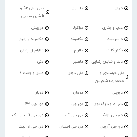
دایان
دایمون
دجی علی A2 و
افشین ضیایی
ددی و چناری
دراکولا
درویش
دریم بیت
دکاموند
دکاموند و زانیار
دکتر گلاک
دلارام
دلارام زواره ای
دلتا و شایان رضایی
دلصیر
دنی
دنی خرسندی و
دنی دوئل
دنیل و جفت 6
محمدرضا شجریان
دورچی
دومان
دویار
دی ام و دارک بوی
دی جی
دی جی 4A
دی جی Alip
دی جی آتابا
دی جی آرمین تیک
دی جی آروین
دی جی احسان
دی جی ام بیت