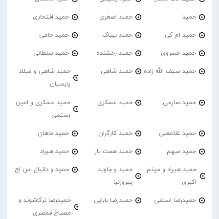
حمید
حمید اصغری
حمید افتخاری
حمید ام کی
حمید بیباک
حمید حامی
حمید خسروی
حمید رخشنده
حمید سلطانی
حمید سیف الله زاده
حمید شاهی
حمید شاهی و میلاد
پارسیان
حمید صارمی
حمید عسکری
حمید عسکری و امین
رستمی
حمید غلامعلی
حمید کارگران
حمید ماهان
حمید مبهم
حمید همت یار
حمید هیراد
حمید هیراد و میثم
حمید و جاوید
حمید و دانیال اس اچ
اکبری
پیروزنیا
حمیدرضا اسلمی
حمیدرضا بابایی
حمیدرضا ترکاشوند و
مصباح قمصری