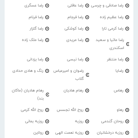
رضا صادقی و چرسی
رضا عاقلی
رضا عسگری
رضا عظیم زاده
رضا فرجام
رضا فرنام
رضا کرمی تارا
رضا کوشکی
رضا گلزار
رضا ماتیا و سعید
رضا مریدی
رضا ملک زاده
اسکندری
رضا منتظر
رضا نیسی
رضا یزدانی
رضایا
رضوان و امیرعباس
رنگ و هادی حدادی
گلاب
رهاس
رهام هادیان
رهام هادیان (ماکان
بند)
رهاو
روح الله تجسس
روح الله کرمی
روحان گندمی
روزبه
روزبه بمانی
روزبه درخشانیان
روزبه نعمت الهی
رولاین