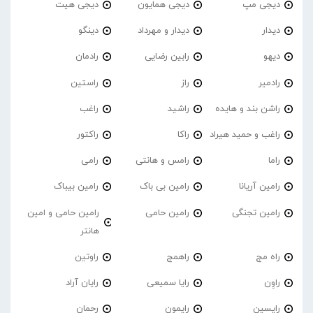
دیجی مپ
دیجی همایون
دیجی هیت
دیدار
دیدار و مهرداد
دینگو
دیهو
رابین رضایی
رادمان
رادمیر
راز
راستین
راشن بند و هایده
راشید
راغب
راغب و حمید هیراد
راکا
راکتور
راما
رامس و هانتی
رامی
رامین آریانا
رامین بی باک
رامین بیباک
رامین تجنگی
رامین حامی
رامین حامی و امین
هانتر
راه مج
راهمج
راوتین
راوِن
رایا سمیعی
رایان آراد
رایسین
رایمون
رحمان