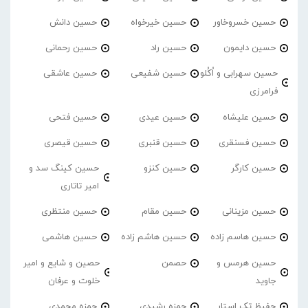
حسین خسروخاور
حسین خیرخواه
حسین دانش
حسین دایمون
حسین راد
حسین رحمانی
حسین سهرابی و اُکُلو
حسین شفیعی
حسین عاشقی
فرامرزی
حسین علیشاه
حسین عیدی
حسین فتحی
حسین فسنقری
حسین قنبری
حسین قیصری
حسین کارگر
حسین کنزو
حسین کینگ سد و
امیر تاتاری
حسین مزینانی
حسین مقام
حسین منتظری
حسین هاسم زاده
حسین هاشم زاده
حسین هاشمی
حسین هرمس و
حصمن
حصین و شایع و امیر
جاوید
خلوت و عرفان
حفیظ تک استار
حمزه رشیدی
حمزه محمدی