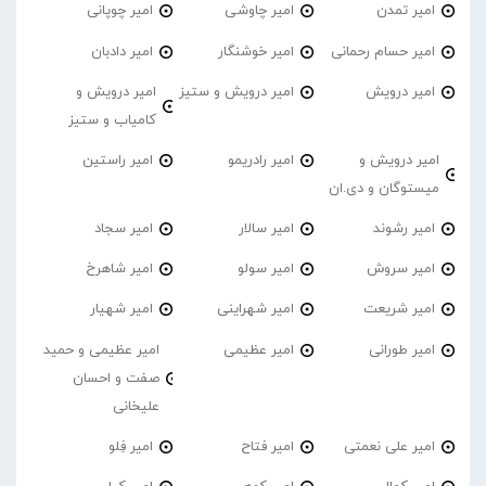
امیر تمدن
امیر چاوشی
امیر چوپانی
امیر حسام رحمانی
امیر خوشنگار
امیر دادبان
امیر درویش
امیر درویش و ستیز
امیر درویش و
کامیاب و ستیز
امیر درویش و
امیر رادریمو
امیر راستین
میستوگان و دی.ان
امیر رشوند
امیر سالار
امیر سجاد
امیر سروش
امیر سولو
امیر شاهرخ
امیر شریعت
امیر شهراینی
امیر شهیار
امیر طورانی
امیر عظیمی
امیر عظیمی و حمید
صفت و احسان
علیخانی
امیر علی نعمتی
امیر فتاح
امیر فِلو