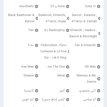
21 Gzez
Aone و E7
Auschwitz
Black Baethoven &
Beatkosh, DiVanchi,
Baroot , Katarina ,
Baroot
KTerror, Hojey
KTerror & Zarinah
Fen
DJ Bankruptcy
DiVanchi , Ivankov ,
Baroot & Moonlight
h.80
Fiinbroskiie , Paco
Fen & DiVanchi
Corleone & Lil Five
Six – Let It Sing
Kee Mee
Ice Tha One
HD Man
Shayne
Minel
Mercury & Mc
Device
آتی منصوری
آدور
آذرسینا
آرا صلاحی
آرادی (حاج حسن)
آراز الوین