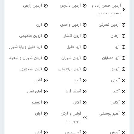
آرمین حسن زاده و
آرمین دادرس
آرمین زارعی
یاسین محمدی
آرمین نصرتی
آرمین واحدی
آرن
آرهان
آرون افشار
آروین صمیمی
آریا
آریا خلیل
آریا خلیل و پاپا شیراز
آریا عصاران
آریان شیران
آریان شیران و تبعید
آریانو
آرین ابراهیمی
آرین استواری
آرینی
آریو
آشور
آشین
آصف آریا
آقای اصل
آکاس
آکای
آنست
آهیر یوسفی
آواس و آرش
آوان
سولویست
آویش
آی سیس
آیان