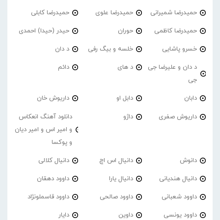
حمیدرضا شمیرانی
حمیدرضا علوی
حمیدرضا کابلی
حمیدرضا کاظمی
حوران
حیدر (حیدا) احمدی
خسرو پاشایی
خلسه و بیگ رفی
د دان
د دان و علیرضا جی
د های
دائم
جی
دابان
دابل او
داریوش خان
داریوش صفری
داژو
دانلود آهنگ انعکاس
و امیر اس و امیر دیان
و پوکسا
دانوش
دانیال اس اچ
دانیال کلالی
دانیال هندیانی
دانیال یارا
داوود دهقان
داوود شعبانی
داوود صالحی
داوود قاسملونژاد
داوود یونسی
داوین
دایار