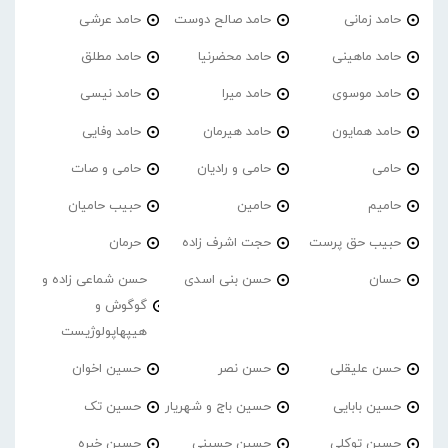
حامد زمانی
حامد صالح دوست
حامد عرشی
حامد ماهینی
حامد محضرنیا
حامد مطلق
حامد موسوی
حامد میرا
حامد نیسی
حامد همایون
حامد هیرمان
حامد وفایی
حامی
حامی و رادیان
حامی و صات
حامیم
حامین
حبیب حامیان
حبیب حق پرست
حجت اشرف زاده
حرمان
حسان
حسن بنی اسدی
حسن شماعی زاده و
گوگوش و
هیپهاپولوژیست
حسن علیقلی
حسن نصر
حسین اخوان
حسین بابایی
حسین باج و شهریار
حسین تک
حسین توکلی
حسین حسینی
حسین خبره