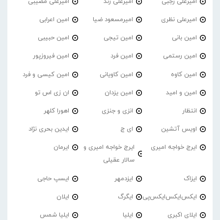
امیرعلی رجبی
امیرعلی زند
امیرعلی مصیبی
امیرعلی نظری
امیرمسعود ضیا
امین اعرابی
امین بانی
امین تیجی
امین حبیبی
امین رستمی
امین فرد
امین فیروزپور
امین کاوه
امین کاویانی
امین کیسی و فرد
امین و امید
امین یزدان
ان زی اس تو
انتظار
انزی و جنزی
اهورا کلهر
اویس آتشین
ای ج
ایدین بحری نژاد
ایرج خواجه امیری
ایرج خواجه امیری و
ایرمان
سالار عقیلی
ایزاک
ایزدمهر
ایسپ حاجی
ایکس‌ایکس‌ایکس‌پی
ایگرگ
ایلان
ایلای اکبری
ایلیا
ایلیا شمس