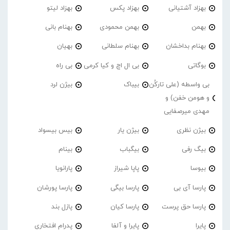
بهزاد آشتیانی
بهزاد پکس
بهزاد لیتو
بهمن
بهمن محمودی
بهنام بانی
بهنام بداخشان
بهنام سلطانی
بهیان
بوگاتی
بی ال اچ و کیا کرمی
بی راه
بی واسطه (علی تارکُن
بیباک
بیژن لرد
و هومن خفن) و
مهدی میرصفایی
بیژن نظری
بیژن یار
بیس بیسواد
بیگ رفی
بیگباب
بینام
بیوسا
پاپا شیراز
پارانویا
پارسا آی بی
پارسا بیگی
پارسا پورشان
پارسا حق پرست
پارسا کیان
پازل بند
پایرا
پایرا و آلفا
پدرام افتخاری