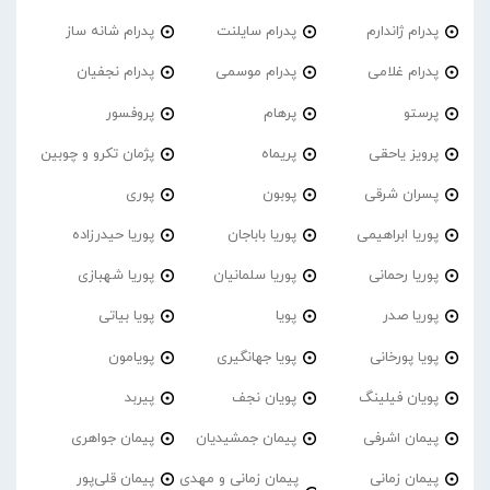
پدرام ژاندارم
پدرام‌ سایلنت
پدرام شانه ساز
پدرام غلامی
پدرام موسمی
پدرام نجفیان
پرستو
پرهام
پروفسور
پرویز یاحقی
پریماه
پژمان تکرو و چوبین
پسران شرقی
پوبون
پوری
پوریا ابراهیمی
پوریا باباجان
پوریا حیدرزاده
پوریا رحمانی
پوریا سلمانیان
پوریا شهبازی
پوریا صدر
پویا
پویا بیاتی
پویا پورخانی
پویا جهانگیری
پویامون
پویان فیلینگ
پویان نجف
پیربد
پیمان اشرفی
پیمان جمشیدیان
پیمان جواهری
پیمان زمانی
پیمان زمانی و مهدی
پیمان قلی‌پور