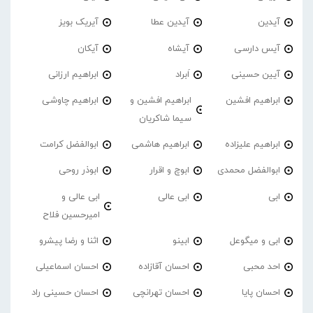
آیدین
آیدین عطا
آیریک بویز
آیس دارسی
آیشاه
آیکان
آیین حسینی
اَبراد
ابراهیم ارزانی
ابراهیم افشین
ابراهیم افشین و
ابراهیم چاوشی
سیما شاکریان
ابراهیم علیزاده
ابراهیم هاشمی
ابوالفضل کرامت
ابوالفضل محمدی
ابوچ و اقرار
ابوذر روحی
ابی
ابی عالی
ابی عالی و
امیرحسین فلاح
ابی و میگوعل
ابینو
اثنا و رضا پیشرو
احد محبی
احسان آقازاده
احسان اسماعیلی
احسان پایا
احسان تهرانچی
احسان حسینی راد