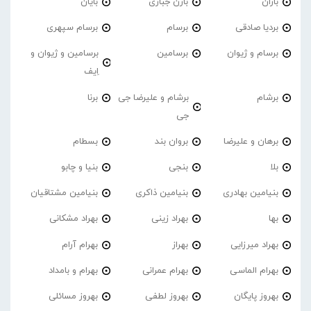
باران
بارن جباری
بایان
بردیا صادقی
برسام
برسام سپهری
برسام و ژیوان
برسامین
برسامین و ژیوان و
اِیف
برشام
برشام و علیرضا جی
برنا
جی
برهان و علیرضا
بروان بند
بسطام
بلا
بنجی
بنیا و چابو
بنیامین بهادری
بنیامین ذاکری
بنیامین مشتاقیان
بها
بهراد زینی
بهراد مشکانی
بهراد میرزایی
بهراز
بهرام آرام
بهرام الماسی
بهرام عمرانی
بهرام و بامداد
بهروز پایگان
بهروز لطفی
بهروز مسائلی