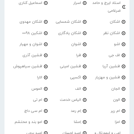
استاد ایرج و حامد
اسرار
اسماعیل کناری
ضرغامی
اشکان
اشکان شمسایی
اشکان مهدوی
اشکان نظر
اشکان یادگاری
اشکین 0098
اشو
اشوان
اشوان و مهیار
اف جی
افرا
افشین آذری
افشین آریا
افشین امینی
افشین سیاهپوش
افشین و مهزیار
اکسپی
الارا
الجان
الف
الموس
الون
الیاس خدمت
ام تی
ام رپر
اِم رعد
ام سی داج
امزا
اِمشا
امو بند و محتشم
امی و ایمورتال و
امید احسان
امید برجی