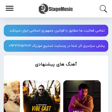
تمامی فعالیت ها مطابق با قوانین جمهوری اسلامی ایران میباشد
پخش سراسری اثر شما در وبسایت استیج موزیک 09379752202
آهنگ های پیشنهادی