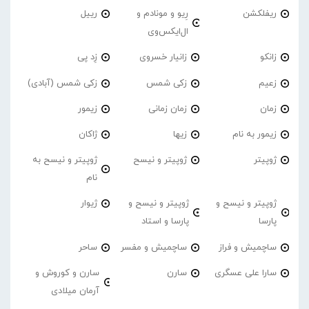
ریفلکشن
رِیو و مونادم و
رییل
ال‌ایکس‌وی
زانکو
زانیار خسروی
زِد پی
زعیم
زکی شمس
زکی شمس (آبادی)
زمان
زمان زمانی
زیمور
زیمور به نام
زیها
ژاکان
ژوپیتر
ژوپیتر و نیسح
ژوپیتر و نیسح به
نام
ژوپیتر و نیسح و
ژوپیتر و نیسح و
ژیوار
پارسا
پارسا و استاد
ساچمیش و فراز
ساچمیش و مفسر
ساحر
سارا علی عسگری
سارن
سارن و کوروش و
آرمان میلادی