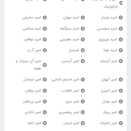
نارکوتیک
امید پایدار
امید جهان
امید حاجیلی
امید سوسنی
امید سوگماد
امید صالحی
امید عزیزپور
امید عظیمی
امید لوافان
امید مولا
امیدیار
امیر آر زد
امیر آرسام
امیر آرسین
امیر آن میراث و
طاها
امیر آیهان
امیر احسان فدایی
امیر ارسلان
امیر امیری
امیر انقلاب
امیر برهان
امیر‌ بوران
امیر بیرو
امیر بی‌نظیر
امیر پرواز
امیر پیغمبری
امیر تاتاری
امیر تاجیک
امیر تبیان
امیر تتلو