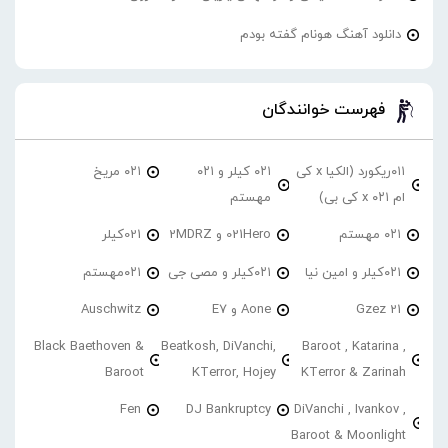
دانلود آهنگ هونام گفته بودم
فهرست خوانندگان
۰۱۱ریکورد (الکیا x کی
۰۲۱ کیلر و ۰۲۱
۰۲۱ مریخ
ام ۰۲۱ x کی بی)
مهستم
۰۲۱ مهستم
021Hero و 2MDRZ
021کیلر
۰۲۱کیلر و امین نیا
۰۲۱کیلر و مصی جی
۰۲۱مهستم
21 Gzez
Aone و E7
Auschwitz
Black Baethoven &
Beatkosh, DiVanchi,
Baroot , Katarina ,
Baroot
KTerror, Hojey
KTerror & Zarinah
Fen
DJ Bankruptcy
DiVanchi , Ivankov ,
Baroot & Moonlight