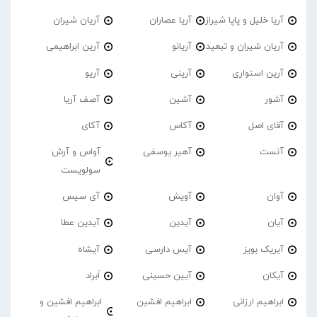
آریا خلیل و پاپا شیراز
آریا عصاران
آریان شیران
آریان شیران و تبعید
آریانو
آرین ابراهیمی
آرین استواری
آرینی
آریو
آشور
آشین
آصف آریا
آقای اصل
آکاس
آکای
آنست
آهیر یوسفی
آواس و آرش
سولویست
آوان
آویش
آی سیس
آیان
آیدین
آیدین عطا
آیریک بویز
آیس دارسی
آیشاه
آیکان
آیین حسینی
اَبراد
ابراهیم ارزانی
ابراهیم افشین
ابراهیم افشین و