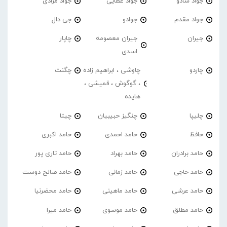
جواد شادو
جواد عطایی
جواد مرادی
جواد مقدم
جوادو
جی دال
جیران
جیران معصومه
چاپار
اسدی
چاردو
چاوشی ، ابراهیم زاده
چگنت
، گوگوش ، قمیشی ،
هایده
چلیپا
چنگیز حبیبیان
چیتا
حافظ
حامد احمدی
حامد اکبری
حامد برادران
حامد بهراد
حامد تاری پور
حامد حاجی
حامد زمانی
حامد صالح دوست
حامد عرشی
حامد ماهینی
حامد محضرنیا
حامد مطلق
حامد موسوی
حامد میرا