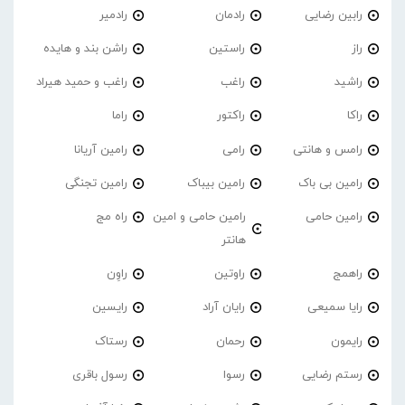
رابین رضایی
رادمان
رادمیر
راز
راستین
راشن بند و هایده
راشید
راغب
راغب و حمید هیراد
راکا
راکتور
راما
رامس و هانتی
رامی
رامین آریانا
رامین بی باک
رامین بیباک
رامین تجنگی
رامین حامی
رامین حامی و امین
راه مج
هانتر
راهمج
راوتین
راوِن
رایا سمیعی
رایان آراد
رایسین
رایمون
رحمان
رستاک
رستم رضایی
رسوا
رسول باقری