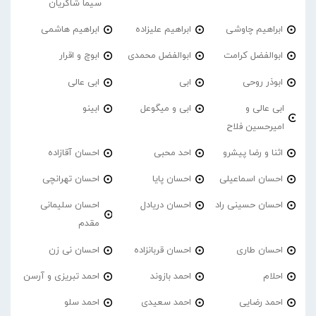
سیما شاکریان
ابراهیم چاوشی
ابراهیم علیزاده
ابراهیم هاشمی
ابوالفضل کرامت
ابوالفضل محمدی
ابوچ و اقرار
ابوذر روحی
ابی
ابی عالی
ابی عالی و
ابی و میگوعل
ابینو
امیرحسین فلاح
اثنا و رضا پیشرو
احد محبی
احسان آقازاده
احسان اسماعیلی
احسان پایا
احسان تهرانچی
احسان حسینی راد
احسان دریادل
احسان سلیمانی
مقدم
احسان طاری
احسان قربانزاده
احسان نی زن
احلام
احمد بازوند
احمد تبریزی و آرسن
احمد‌ رضایی
احمد سعیدی
احمد سلو