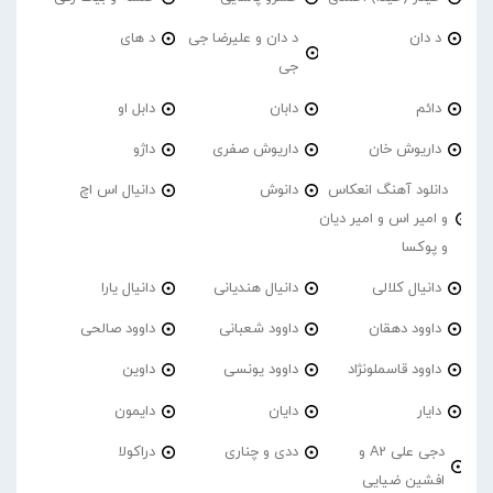
د دان
د دان و علیرضا جی
د های
جی
دائم
دابان
دابل او
داریوش خان
داریوش صفری
داژو
دانلود آهنگ انعکاس
دانوش
دانیال اس اچ
و امیر اس و امیر دیان
و پوکسا
دانیال کلالی
دانیال هندیانی
دانیال یارا
داوود دهقان
داوود شعبانی
داوود صالحی
داوود قاسملونژاد
داوود یونسی
داوین
دایار
دایان
دایمون
دجی علی A2 و
ددی و چناری
دراکولا
افشین ضیایی