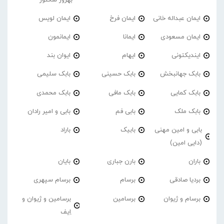
ایمان عبداله خانی
ایمان فرخ
ایمان لویس
ایمان مسعودی
ایمانا
ایمانمون
ایندیکتونی
ایهام
ایوان بند
بابک جهانبخش
بابک حسینی
بابک سلیمی
بابک کمایی
بابک مافی
بابک محمدی
بابک ملک
بابی فم
بابی و امیر رادان
بابی و امین مهنی
بابیک
باراد
(دایی امین)
باران
بارن جباری
بایان
بردیا صادقی
برسام
برسام سپهری
برسام و ژیوان
برسامین
برسامین و ژیوان و
اِیف