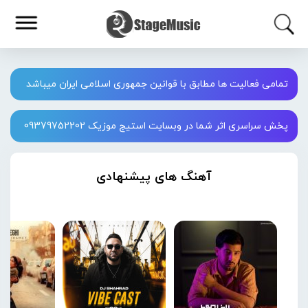
تمامی فعالیت ها مطابق با قوانین جمهوری اسلامی ایران میباشد
پخش سراسری اثر شما در وبسایت استیج موزیک 09379752202
آهنگ های پیشنهادی