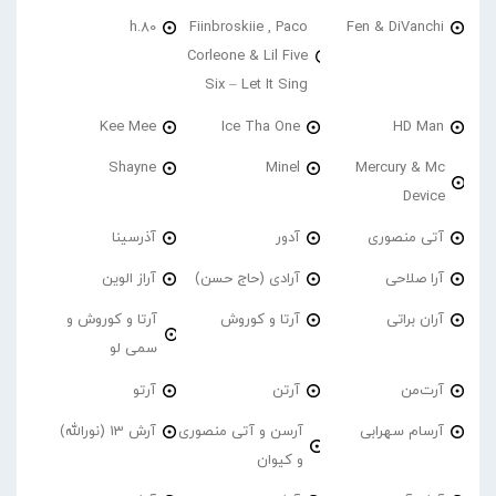
h.80
Fiinbroskiie , Paco
Fen & DiVanchi
Corleone & Lil Five
Six – Let It Sing
Kee Mee
Ice Tha One
HD Man
Shayne
Minel
Mercury & Mc
Device
آتی منصوری
آدور
آذرسینا
آرا صلاحی
آرادی (حاج حسن)
آراز الوین
آران براتی
آرتا و کوروش
آرتا و کوروش و
سمی لو
آرت‌من
آرتن
آرتو
آرسام سهرابی
آرسن و آتی منصوری
آرش 13 (نورالله)
و کیوان