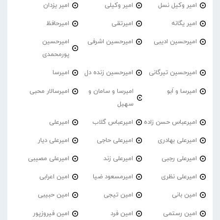
امیر وکیل نسل
امیر وکیلی
امیر یزدان
امیر یگانه
امیرتقی
امیرحافظ
امیرحسین ادیبی
امیرحسین اشرفی
امیرحسین
پورمحمدی
امیرحسین تیرگانی
امیرحسین زنده دل
امیرسا
امیرسا و اَبو
امیرسا و سامان و
امیرسالار محبی
سهیل
امیرعباس حسن زاده
امیرعباس گلاب
امیرعلی
امیرعلی بهادری
امیرعلی حاجی
امیرعلی دیار
امیرعلی رجبی
امیرعلی زند
امیرعلی مصیبی
امیرعلی نظری
امیرمسعود ضیا
امین اعرابی
امین بانی
امین تیجی
امین حبیبی
امین رستمی
امین فرد
امین فیروزپور