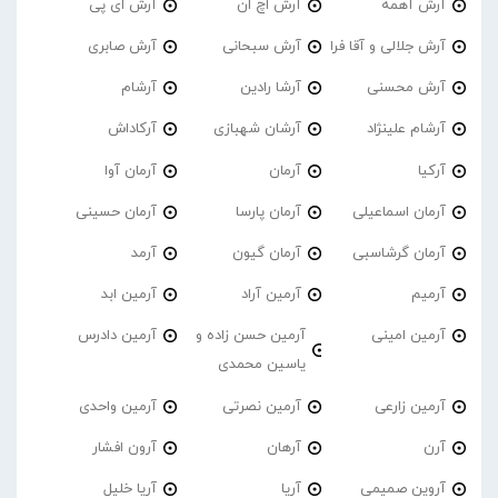
آرش آهمه
آرش اچ ان
آرش ای پی
آرش جلالی و آقا فرا
آرش سبحانی
آرش صابری
آرش محسنی
آرشا رادین
آرشام
آرشام علینژاد
آرشان شهبازی
آرکاداش
آرکیا
آرمان
آرمان آوا
آرمان اسماعیلی
آرمان پارسا
آرمان حسینی
آرمان گرشاسبی
آرمان گیون
آرمد
آرمیم
آرمین آراد
آرمین ابد
آرمین امینی
آرمین حسن زاده و
آرمین دادرس
یاسین محمدی
آرمین زارعی
آرمین نصرتی
آرمین واحدی
آرن
آرهان
آرون افشار
آروین صمیمی
آریا
آریا خلیل