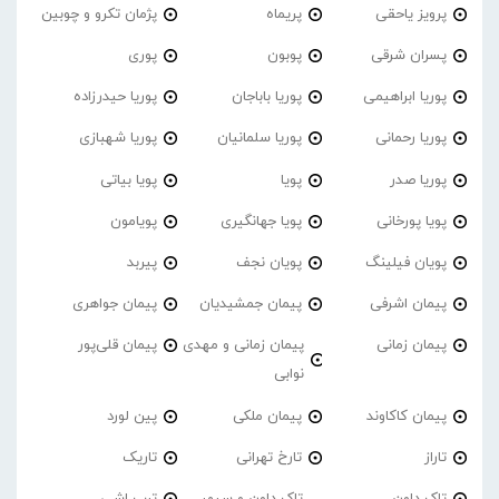
پرویز یاحقی
پریماه
پژمان تکرو و چوبین
پسران شرقی
پوبون
پوری
پوریا ابراهیمی
پوریا باباجان
پوریا حیدرزاده
پوریا رحمانی
پوریا سلمانیان
پوریا شهبازی
پوریا صدر
پویا
پویا بیاتی
پویا پورخانی
پویا جهانگیری
پویامون
پویان فیلینگ
پویان نجف
پیربد
پیمان اشرفی
پیمان جمشیدیان
پیمان جواهری
پیمان زمانی
پیمان زمانی و مهدی
پیمان قلی‌پور
نوابی
پیمان کاکاوند
پیمان ملکی
پین لورد
تاراز
تارخ تهرانی
تاریک
تاک داون
تاک داون و سپهر
ترپ اشی