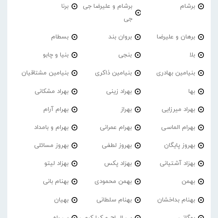
برشام
برشام و علیرضا جی
برنا
جی
برهان و علیرضا
بروان بند
بسطام
بلا
بنجی
بنیا و چابو
بنیامین بهادری
بنیامین ذاکری
بنیامین مشتاقیان
بها
بهراد زینی
بهراد مشکانی
بهراد میرزایی
بهراز
بهرام آرام
بهرام الماسی
بهرام عمرانی
بهرام و بامداد
بهروز پایگان
بهروز لطفی
بهروز مسائلی
بهزاد آشتیانی
بهزاد پکس
بهزاد لیتو
بهمن
بهمن محمودی
بهنام بانی
بهنام بداخشان
بهنام سلطانی
بهیان
بوگاتی
بی ال اچ و کیا کرمی
بی راه