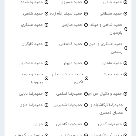
حمید حامی
حمید خسروی
حمید رخشنده
حمید سلطانی
حمید سیف الله زاده
حمید شاهی
حمید شاهی و میلاد
حمید صارمی
حمید عسکری
پارسیان
حمید عسکری و امین
حمید غلامعلی
حمید کارگران
رستمی
حمید ماهان
حمید مبهم
حمید همت یار
حمید هیراد
حمید هیراد و میثم
حمید و جاوید
اکبری
پیروزنیا
حمید و دانیال اس اچ
حمیدرضا اسلمی
حمیدرضا بابایی
حمیدرضا ترکاشوند و
حمیدرضا شمیرانی
حمیدرضا علوی
مصباح قمصری
حمیدرضا کابلی
حمیدرضا کاظمی
حوران
حیدر (حیدا) احمدی
خسرو پاشایی
خلسه و بیگ رفی