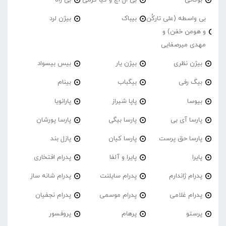
بی واسطه (علی تارکُن
بیباک
بیژن لرد
و هومن خفن) و
مهدی میرصفایی
بیژن نظری
بیژن یار
بیس بیسواد
بیگ رفی
بیگباب
بینام
بیوسا
پاپا شیراز
پارانویا
پارسا آی بی
پارسا بیگی
پارسا پورشان
پارسا حق پرست
پارسا کیان
پازل بند
پایرا
پایرا و آلفا
پدرام افتخاری
پدرام ژاندارم
پدرام‌ سایلنت
پدرام شانه ساز
پدرام غلامی
پدرام موسمی
پدرام نجفیان
پرستو
پرهام
پروفسور