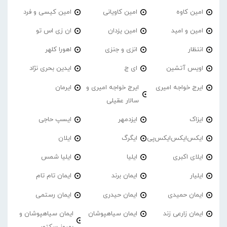
امین کاوه
امین کاویانی
امین کیسی و فرد
امین و امید
امین یزدان
ان زی اس تو
انتظار
انزی و جنزی
اهورا کلهر
اویس آتشین
ای ج
ایدین بحری نژاد
ایرج خواجه امیری
ایرج خواجه امیری و
ایرمان
سالار عقیلی
ایزاک
ایزدمهر
ایسپ حاجی
ایکس‌ایکس‌ایکس‌پی
ایگرگ
ایلان
ایلای اکبری
ایلیا
ایلیا شمس
ایلیار
ایمان برند
ایمان تام تام
ایمان حمیدی
ایمان حیدری
ایمان رستمی
ایمان زارعی زند
ایمان سیاهپوشان
ایمان سیاهپوشان و
بهروز سکتور