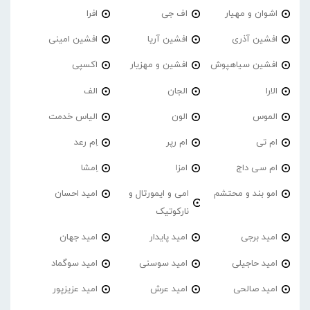
اشوان و مهیار
اف جی
افرا
افشین آذری
افشین آریا
افشین امینی
افشین سیاهپوش
افشین و مهزیار
اکسپی
الارا
الجان
الف
الموس
الون
الیاس خدمت
ام تی
ام رپر
اِم رعد
ام سی داج
امزا
اِمشا
امو بند و محتشم
امی و ایمورتال و
امید احسان
نارکوتیک
امید برجی
امید پایدار
امید جهان
امید حاجیلی
امید سوسنی
امید سوگماد
امید صالحی
امید عرش
امید عزیزپور