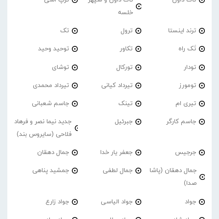
خلسه
ترند اینستا
ترول
تک
تَک راه
تکاور
توحید وحید
تودار
تورکال
توشای
تومورز
تیرداد کیانی
تیرداد محمدی
تیری ام
تینک
جاسم شعبانی
جاسم کارگر
جبرئیل
جدید نیما نصر و فرهاد
فلاحی (سایروس بند)
جرجیس
جعفر یار خدا
جمال دهقان
جمال دهقان (پاشا
جمال لطفی
جمشید پناهی
صدا)
جواد
جواد الیاسی
جواد زارع