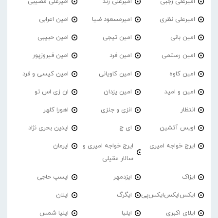
امیرعلی رجبی
امیرعلی زند
امیرعلی مصیبی
امیرعلی نظری
امیرمسعود ضیا
امین اعرابی
امین بانی
امین تیجی
امین حبیبی
امین رستمی
امین فرد
امین فیروزپور
امین کاوه
امین کاویانی
امین کیسی و فرد
امین و امید
امین یزدان
ان زی اس تو
انتظار
انزی و جنزی
اهورا کلهر
اویس آتشین
ای ج
ایدین بحری نژاد
ایرج خواجه امیری
ایرج خواجه امیری و
ایرمان
سالار عقیلی
ایزاک
ایزدمهر
ایسپ حاجی
ایکس‌ایکس‌ایکس‌پی
ایگرگ
ایلان
ایلای اکبری
ایلیا
ایلیا شمس