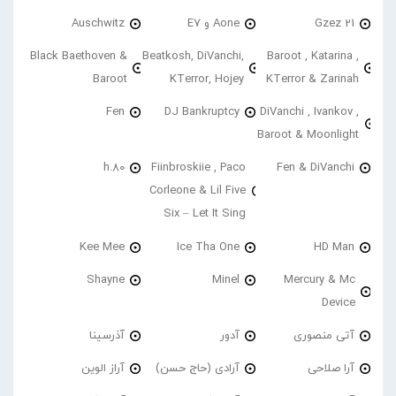
21 Gzez
Aone و E7
Auschwitz
Black Baethoven &
Beatkosh, DiVanchi,
Baroot , Katarina ,
Baroot
KTerror, Hojey
KTerror & Zarinah
Fen
DJ Bankruptcy
DiVanchi , Ivankov ,
Baroot & Moonlight
h.80
Fiinbroskiie , Paco
Fen & DiVanchi
Corleone & Lil Five
Six – Let It Sing
Kee Mee
Ice Tha One
HD Man
Shayne
Minel
Mercury & Mc
Device
آتی منصوری
آدور
آذرسینا
آرا صلاحی
آرادی (حاج حسن)
آراز الوین