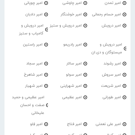
امیر تمدن
امیر چاوشی
امیر چوپانی
امیر حسام رحمانی
امیر خوشنگار
امیر دادبان
امیر درویش
امیر درویش و ستیز
امیر درویش و
کامیاب و ستیز
امیر درویش و
امیر رادریمو
امیر راستین
میستوگان و دی.ان
امیر رشوند
امیر سالار
امیر سجاد
امیر سروش
امیر سولو
امیر شاهرخ
امیر شریعت
امیر شهراینی
امیر شهیار
امیر طورانی
امیر عظیمی
امیر عظیمی و حمید
صفت و احسان
علیخانی
امیر علی نعمتی
امیر فتاح
امیر فِلو