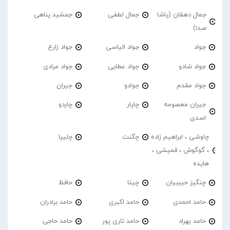
جمال دهقان (پاشا
جمال لطفی
جمشید پناهی
صدا)
جواد
جواد الیاسی
جواد زارع
جواد شادو
جواد عطایی
جواد مرادی
جواد مقدم
جوادو
جیران
جیران معصومه
چاپار
چاردو
اسدی
چاوشی ، ابراهیم زاده
چگنت
چلیپا
، گوگوش ، قمیشی ،
هایده
چنگیز حبیبیان
چیتا
حافظ
حامد احمدی
حامد اکبری
حامد برادران
حامد بهراد
حامد تاری پور
حامد حاجی