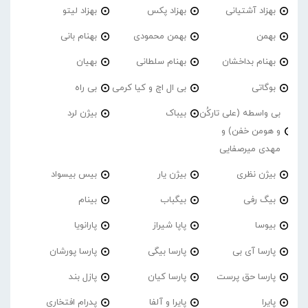
بهزاد آشتیانی
بهزاد پکس
بهزاد لیتو
بهمن
بهمن محمودی
بهنام بانی
بهنام بداخشان
بهنام سلطانی
بهیان
بوگاتی
بی ال اچ و کیا کرمی
بی راه
بی واسطه (علی تارکُن
بیباک
بیژن لرد
و هومن خفن) و
مهدی میرصفایی
بیژن نظری
بیژن یار
بیس بیسواد
بیگ رفی
بیگباب
بینام
بیوسا
پاپا شیراز
پارانویا
پارسا آی بی
پارسا بیگی
پارسا پورشان
پارسا حق پرست
پارسا کیان
پازل بند
پایرا
پایرا و آلفا
پدرام افتخاری