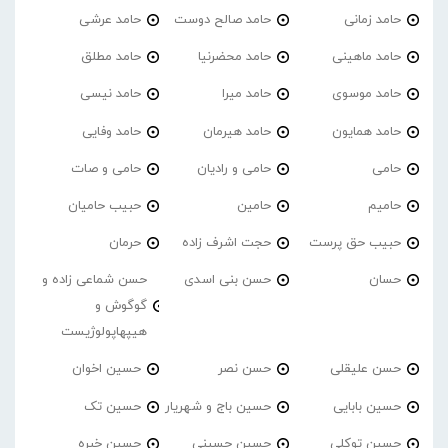
حامد زمانی
حامد صالح دوست
حامد عرشی
حامد ماهینی
حامد محضرنیا
حامد مطلق
حامد موسوی
حامد میرا
حامد نیسی
حامد همایون
حامد هیرمان
حامد وفایی
حامی
حامی و رادیان
حامی و صات
حامیم
حامین
حبیب حامیان
حبیب حق پرست
حجت اشرف زاده
حرمان
حسان
حسن بنی اسدی
حسن شماعی زاده و
گوگوش و
هیپهاپولوژیست
حسن علیقلی
حسن نصر
حسین اخوان
حسین بابایی
حسین باج و شهریار
حسین تک
حسین توکلی
حسین حسینی
حسین خبره