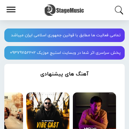
تمامی فعالیت ها مطابق با قوانین جمهوری اسلامی ایران میباشد
پخش سراسری اثر شما در وبسایت استیج موزیک 09379752202
آهنگ های پیشنهادی