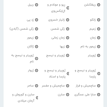
ریفلکشن
رِیو و مونادم و
رییل
ال‌ایکس‌وی
زانکو
زانیار خسروی
زِد پی
زعیم
زکی شمس
زکی شمس (آبادی)
زمان
زمان زمانی
زیمور
زیمور به نام
زیها
ژاکان
ژوپیتر
ژوپیتر و نیسح
ژوپیتر و نیسح به
نام
ژوپیتر و نیسح و
ژوپیتر و نیسح و
ژیوار
پارسا
پارسا و استاد
ساچمیش و فراز
ساچمیش و مفسر
ساحر
سارا علی عسگری
سارن
سارن و کوروش و
آرمان میلادی