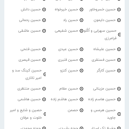
حسین خسروخاور
حسین خیرخواه
حسین دانش
حسین دایمون
حسین راد
حسین رحمانی
حسین سهرابی و اُکُلو
حسین شفیعی
حسین عاشقی
فرامرزی
حسین علیشاه
حسین عیدی
حسین فتحی
حسین فسنقری
حسین قنبری
حسین قیصری
حسین کارگر
حسین کنزو
حسین کینگ سد و
امیر تاتاری
حسین مزینانی
حسین مقام
حسین منتظری
حسین هاسم زاده
حسین هاشم زاده
حسین هاشمی
حسین هرمس و
حصمن
حصین و شایع و امیر
جاوید
خلوت و عرفان
حفیظ تک استار
حمزه رشیدی
حمزه محمدی