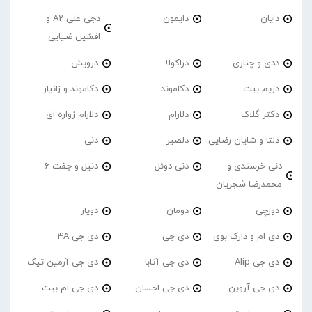
دایان
دایمون
دجی علی A2 و
افشین ضیایی
ددی و چناری
دراکولا
درویش
دریم بیت
دکاموند
دکاموند و زانیار
دکتر گلاک
دلارام
دلارام زواره ای
دلتا و شایان رضایی
دلصیر
دنی
دنی خرسندی و
دنی دوئل
دنیل و جفت 6
محمدرضا شجریان
دورچی
دومان
دویار
دی ام و دارک بوی
دی جی
دی جی 4A
دی جی Alip
دی جی آتابا
دی جی آرمین تیک
دی جی آروین
دی جی احسان
دی جی ام بیت