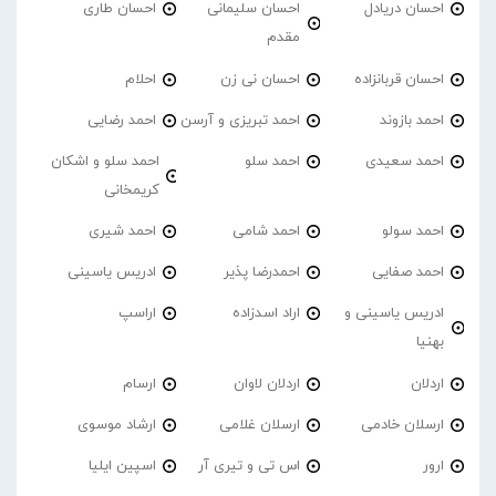
احسان دریادل
احسان سلیمانی
احسان طاری
مقدم
احسان قربانزاده
احسان نی زن
احلام
احمد بازوند
احمد تبریزی و آرسن
احمد‌ رضایی
احمد سعیدی
احمد سلو
احمد سلو و اشکان
کریمخانی
احمد سولو
احمد شامی
احمد شیری
احمد صفایی
احمدرضا پذیر
ادریس یاسینی
ادریس یاسینی و
اراد اسدزاده
اراسپ
بهنیا
اردلان
اردلان لاوان
ارسام
ارسلان خادمی
ارسلان غلامی
ارشاد موسوی
ارور
اس تی و تیری آر
اسپین ایلیا