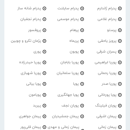
پدرام ژاندارم
پدرام‌ سایلنت
پدرام شانه ساز
پدرام غلامی
پدرام موسمی
پدرام نجفیان
پرستو
پرهام
پروفسور
پرویز یاحقی
پریماه
پژمان تکرو و چوبین
پسران شرقی
پوبون
پوری
پوریا ابراهیمی
پوریا باباجان
پوریا حیدرزاده
پوریا رحمانی
پوریا سلمانیان
پوریا شهبازی
پوریا صدر
پویا
پویا بیاتی
پویا پورخانی
پویا جهانگیری
پویامون
پویان فیلینگ
پویان نجف
پیربد
پیمان اشرفی
پیمان جمشیدیان
پیمان جواهری
پیمان زمانی
پیمان زمانی و مهدی
پیمان قلی‌پور