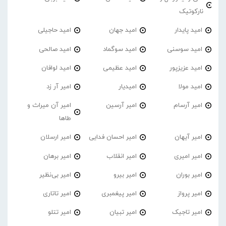
نارکوتیک
امید پایدار
امید جهان
امید حاجیلی
امید سوسنی
امید سوگماد
امید صالحی
امید عزیزپور
امید عظیمی
امید لوافان
امید مولا
امیدیار
امیر آر زد
امیر آرسام
امیر آرسین
امیر آن میراث و
طاها
امیر آیهان
امیر احسان فدایی
امیر ارسلان
امیر امیری
امیر انقلاب
امیر برهان
امیر‌ بوران
امیر بیرو
امیر بی‌نظیر
امیر پرواز
امیر پیغمبری
امیر تاتاری
امیر تاجیک
امیر تبیان
امیر تتلو