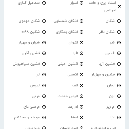
استاد ایرج و حامد
اسرار
اسماعیل کناری
ضرغامی
اشکان
اشکان شمسایی
اشکان مهدوی
اشکان نظر
اشکان یادگاری
اشکین 0098
اشو
اشوان
اشوان و مهیار
اف جی
افرا
افشین آذری
افشین آریا
افشین امینی
افشین سیاهپوش
افشین و مهزیار
اکسپی
الارا
الجان
الف
الموس
الون
الیاس خدمت
ام تی
ام رپر
اِم رعد
ام سی داج
امزا
اِمشا
امو بند و محتشم
امی و ایمورتال و
امید احسان
امید برجی