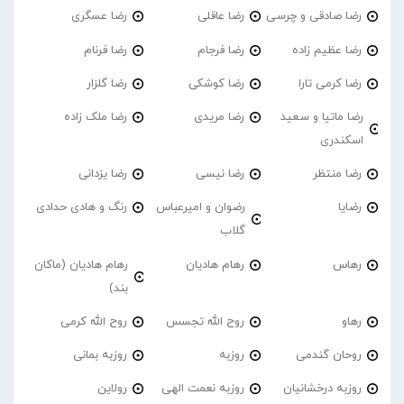
رضا صادقی و چرسی
رضا عاقلی
رضا عسگری
رضا عظیم زاده
رضا فرجام
رضا فرنام
رضا کرمی تارا
رضا کوشکی
رضا گلزار
رضا ماتیا و سعید
رضا مریدی
رضا ملک زاده
اسکندری
رضا منتظر
رضا نیسی
رضا یزدانی
رضایا
رضوان و امیرعباس
رنگ و هادی حدادی
گلاب
رهاس
رهام هادیان
رهام هادیان (ماکان
بند)
رهاو
روح الله تجسس
روح الله کرمی
روحان گندمی
روزبه
روزبه بمانی
روزبه درخشانیان
روزبه نعمت الهی
رولاین