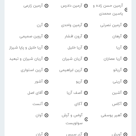
آرمین حسن زاده و
آرمین دادرس
آرمین زارعی
یاسین محمدی
آرمین نصرتی
آرمین واحدی
آرن
آرهان
آرون افشار
آروین صمیمی
آریا
آریا خلیل
آریا خلیل و پاپا شیراز
آریا عصاران
آریان شیران
آریان شیران و تبعید
آریانو
آرین ابراهیمی
آرین استواری
آرینی
آریو
آشور
آشین
آصف آریا
آقای اصل
آکاس
آکای
آنست
آهیر یوسفی
آواس و آرش
آوان
سولویست
آویش
آی سیس
آیان