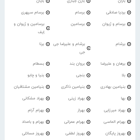
باران
بارن جباری
بایان
بردیا صادقی
برسام
برسام سپهری
برسام و ژیوان
برسامین
برسامین و ژیوان و
اِیف
برشام
برشام و علیرضا جی
برنا
جی
برهان و علیرضا
بروان بند
بسطام
بلا
بنجی
بنیا و چابو
بنیامین بهادری
بنیامین ذاکری
بنیامین مشتاقیان
بها
بهراد زینی
بهراد مشکانی
بهراد میرزایی
بهراز
بهرام آرام
بهرام الماسی
بهرام عمرانی
بهرام و بامداد
بهروز پایگان
بهروز لطفی
بهروز مسائلی