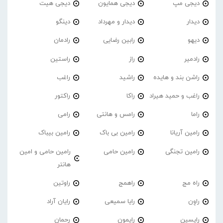
دیجی مپ
دیجی همایون
دیجی هیت
دیدار
دیدار و مهرداد
دینگو
دیهو
رابین رضایی
رادمان
رادمیر
راز
راستین
راشن بند و هایده
راشید
راغب
راغب و حمید هیراد
راکا
راکتور
راما
رامس و هانتی
رامی
رامین آریانا
رامین بی باک
رامین بیباک
رامین تجنگی
رامین حامی
رامین حامی و امین
هانتر
راه مج
راهمج
راوتین
راوِن
رایا سمیعی
رایان آراد
رایسین
رایمون
رحمان