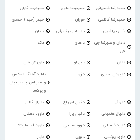
حمیدرضا شمیرانی
حمیدرضا علوی
حمیدرضا کابلی
حمیدرضا کاظمی
حوران
حیدر (حیدا) احمدی
خسرو پاشایی
خلسه و بیگ رفی
د دان
د دان و علیرضا جی
د های
دائم
جی
دابان
دابل او
داریوش خان
داریوش صفری
داژو
دانلود آهنگ انعکاس
و امیر اس و امیر دیان
و پوکسا
دانوش
دانیال اس اچ
دانیال کلالی
دانیال هندیانی
دانیال یارا
داوود دهقان
داوود شعبانی
داوود صالحی
داوود قاسملونژاد
داوود یونسی
داوین
دایار