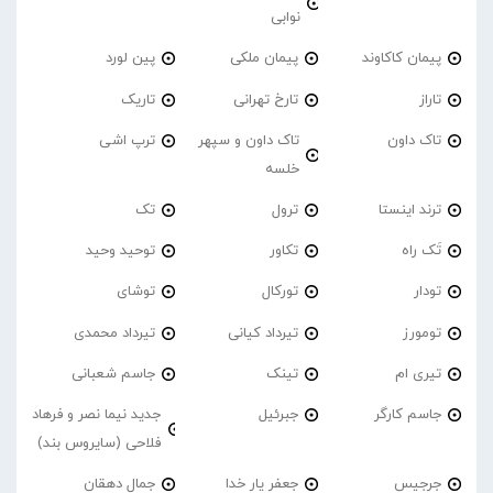
نوابی
پیمان کاکاوند
پیمان ملکی
پین لورد
تاراز
تارخ تهرانی
تاریک
تاک داون
تاک داون و سپهر
ترپ اشی
خلسه
ترند اینستا
ترول
تک
تَک راه
تکاور
توحید وحید
تودار
تورکال
توشای
تومورز
تیرداد کیانی
تیرداد محمدی
تیری ام
تینک
جاسم شعبانی
جاسم کارگر
جبرئیل
جدید نیما نصر و فرهاد
فلاحی (سایروس بند)
جرجیس
جعفر یار خدا
جمال دهقان