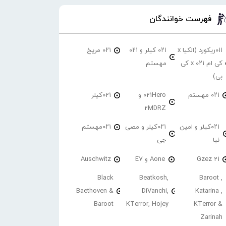
فهرست خوانندگان
۰۱۱ریکورد (الکیا x
۰۲۱ کیلر و ۰۲۱
۰۲۱ مریخ
کی ام ۰۲۱ x کی
مهستم
بی)
۰۲۱ مهستم
021Hero و
021کیلر
2MDRZ
۰۲۱کیلر و امین
۰۲۱کیلر و مصی
۰۲۱مهستم
نیا
جی
21 Gzez
Aone و E7
Auschwitz
Black
Beatkosh,
Baroot ,
Baethoven &
DiVanchi,
Katarina ,
Baroot
KTerror, Hojey
KTerror &
Zarinah