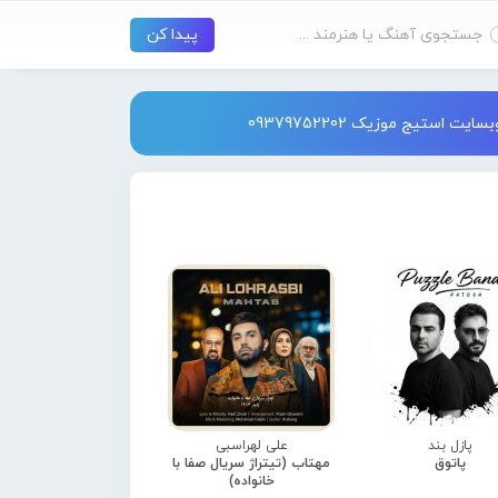
استیج موزیک 09379752202
پازل بند
علی لهراسبی
پاتوق
مهتاب (تیتراژ سریال صفا با
خانواده)