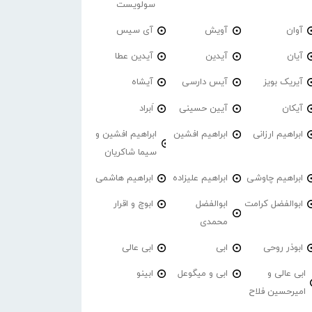
سولویست
آوان
آویش
آی سیس
آیان
آیدین
آیدین عطا
آیریک بویز
آیس دارسی
آیشاه
آیکان
آیین حسینی
اَبراد
ابراهیم ارزانی
ابراهیم افشین
ابراهیم افشین و
سیما شاکریان
ابراهیم چاوشی
ابراهیم علیزاده
ابراهیم هاشمی
ابوالفضل کرامت
ابوالفضل
ابوچ و اقرار
محمدی
ابوذر روحی
ابی
ابی عالی
ابی عالی و
ابی و میگوعل
ابینو
امیرحسین فلاح