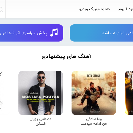
لود آلبوم
دانلود موزیک ویدیو
می ایران میباشد
پخش سراسری اثر شما در وبسایت 
آهنگ های پیشنهادی
رضا صادقی
مصطفی پویان
من ادامه میدمت
مُسکن