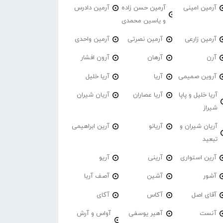
آرمین امینی
آرمین حسن زاده
آرمین دادرس
و یاسین محمدی
آرمین زارعی
آرمین نصرتی
آرمین واحدی
آرن
آرهان
آرون افشار
آروین صمیمی
آریا
آریا خلیل
آریا خلیل و پاپا
آریا عصاران
آریان شیران
شیراز
آریان شیران و
آریانو
آرین ابراهیمی
تبعید
آرین استواری
آرینی
آریو
آشور
آشین
آصف آریا
آقای اصل
آکاس
آکای
آنست
آهیر یوسفی
آواس و آرش