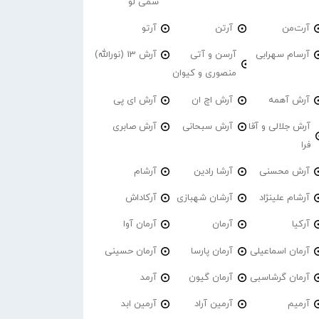
سمی لو
آرت‌من
آرتن
آرتو
آرسام سهرابی
آرسن و آتی
آرش 13 (نورالله)
منصوری و کیوان
آرش آهمه
آرش اچ ان
آرش ای پی
آرش جلالی و آقا
آرش سبحانی
آرش صابری
فرا
آرش محسنی
آرشا رادین
آرشام
آرشام علینژاد
آرشان شهبازی
آرکاداش
آرکیا
آرمان
آرمان آوا
آرمان اسماعیلی
آرمان پارسا
آرمان حسینی
آرمان گرشاسبی
آرمان گیون
آرمد
آرمیم
آرمین آراد
آرمین ابد