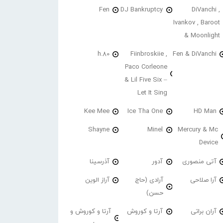
Fen
DJ Bankruptcy
DiVanchi ,
Ivankov , Baroot
& Moonlight
h.80
Fiinbroskiie ,
Fen & DiVanchi
Paco Corleone
& Lil Five Six –
Let It Sing
Kee Mee
Ice Tha One
HD Man
Shayne
Minel
Mercury & Mc
Device
آتی منصوری
آدور
آذرسینا
آرا صلاحی
آرادی (حاج
آراز الوین
حسن)
آران براتی
آرتا و کوروش
آرتا و کوروش و