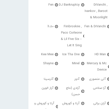
Fen
DJ Bankruptcy
DiVanchi ,
Ivankov , Baroot
& Moonlight
h.80
Fiinbroskiie ,
Fen & DiVanchi
Paco Corleone
& Lil Five Six –
Let It Sing
Kee Mee
Ice Tha One
HD Man
Shayne
Minel
Mercury & Mc
Device
آتی منصوری
آدور
آذرسینا
آرا صلاحی
آرادی (حاج
آراز الوین
حسن)
آران براتی
آرتا و کوروش
آرتا و کوروش و