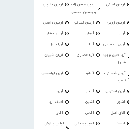
آرمین امینی
آرمین حسن زاده
آرمین دادرس
و یاسین محمدی
آرمین زارعی
آرمین نصرتی
آرمین واحدی
آرن
آرهان
آرون افشار
آروین صمیمی
آریا
آریا خلیل
آریا خلیل و پاپا
آریا عصاران
آریان شیران
شیراز
آریان شیران و
آریانو
آرین ابراهیمی
تبعید
آرین استواری
آرینی
آریو
آشور
آشین
آصف آریا
آقای اصل
آکاس
آکای
آنست
آهیر یوسفی
آواس و آرش