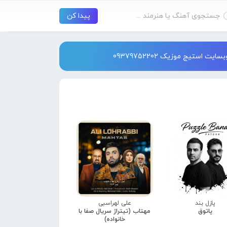
استیج موزیک 09379752202
پازل بند
علی لهراسبی
پاتوق
مهتاب (تیتراژ سریال صفا با
خانواده)