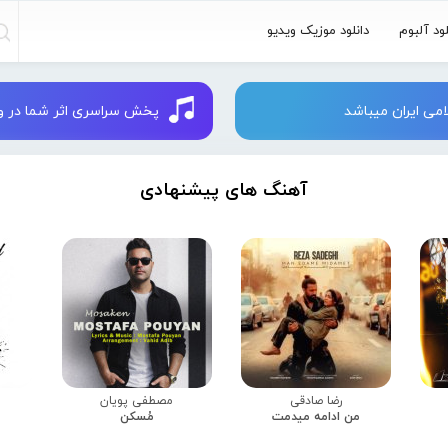
لود آلبوم
دانلود موزیک ویدیو
می ایران میباشد
پخش سراسری اثر شما در وبسایت 
آهنگ های پیشنهادی
رضا صادقی
مصطفی پویان
من ادامه میدمت
مُسکن