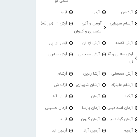
سمی لو
آرت‌من
آرتن
آرتو
آرسام سهرابی
آرسن و آتی
آرش 13 (نورالله)
منصوری و کیوان
آرش آهمه
آرش اچ ان
آرش ای پی
آرش جلالی و آقا
آرش سبحانی
آرش صابری
فرا
آرش محسنی
آرشا رادین
آرشام
آرشام علینژاد
آرشان شهبازی
آرکاداش
آرکیا
آرمان
آرمان آوا
آرمان اسماعیلی
آرمان پارسا
آرمان حسینی
آرمان گرشاسبی
آرمان گیون
آرمد
آرمیم
آرمین آراد
آرمین ابد