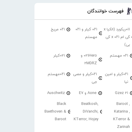
فهرست خوانندگان
۰۱۱ریکورد (الکیا x
۰۲۱ کیلر و ۰۲۱
۰۲۱ مریخ
کی ام ۰۲۱ x کی
مهستم
بی)
۰۲۱ مهستم
021Hero و
021کیلر
2MDRZ
۰۲۱کیلر و امین
۰۲۱کیلر و مصی
۰۲۱مهستم
نیا
جی
21 Gzez
Aone و E7
Auschwitz
Black
Beatkosh,
Baroot ,
Baethoven &
DiVanchi,
Katarina ,
Baroot
KTerror, Hojey
KTerror &
Zarinah