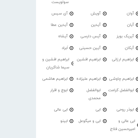
سولویست
آوان
آویش
آی سیس
آیان
آیدین
آیدین عطا
آیریک بویز
آیس دارسی
آیشاه
آیکان
آیین حسینی
اَبراد
ابراهیم ارزانی
ابراهیم افشین
ابراهیم افشین و
سیما شاکریان
ابراهیم چاوشی
ابراهیم علیزاده
ابراهیم هاشمی
ابوالفضل کرامت
ابوالفضل
ابوچ و اقرار
محمدی
ابوذر روحی
ابی
ابی عالی
ابی عالی و
ابی و میگوعل
ابینو
امیرحسین فلاح